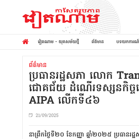
វៀតណាម - យុគសម័យថ្មី
ព័ត៌មាន
បទយកការណ
ព័ត៌មាន
ប្រធានរដ្ឋសភា លោក Tr
ជោគជ័យ ដំណើរទស្សនកិច្ចន
AIPA លើកទី៤៦
21/09/2025
នាព្រឹកថ្ងៃទី២០ ខែកញ្ញា ឆ្នាំ២០២៥ ប្រ