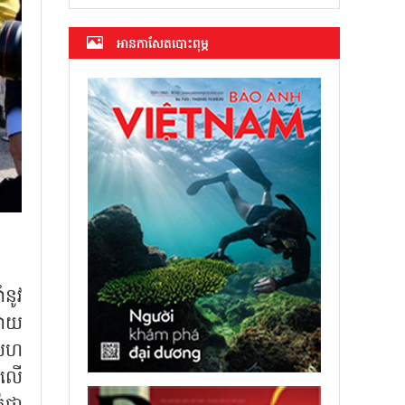
អាន​កាសែត​បោះពុម្ភ
នូវ
្លាយ
ចសហ
កលើ