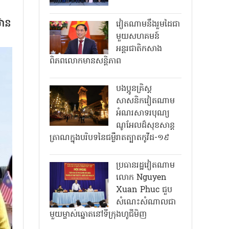
៊ាន
វៀតណាមនឹងរួមដៃជា
មួយសហគមន៍
អន្តរជាតិកសាង
ពិភពលោកមានសន្តិភាព
បងប្អូនគ្រិស្ត
សាសនិកវៀតណាម
អំណរសាទរបុណ្យ
ណូអែលដ៏សុខសាន្ត
ត្រាណក្នុងបរិបទនៃជម្ងឺរាតត្បាតកូវីដ-១៩
ប្រធានរដ្ឋវៀតណាម
លោក Nguyen
Xuan Phuc ជួប
សំណេះសំណាលជា
មួយម្ចាស់ឆ្នោតនៅទីក្រុងហូជីមិញ