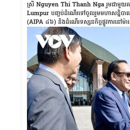
ស្រី Nguyen Thi Thanh Nga រួមជាមួយគណៈ
Lumpur បញ្ចប់ដំណើរទៅចូលរួមមហាសន្និបាត
(AIPA ៤៦) និងដំណើរទស្សនកិច្ចផ្លូវការនៅម៉ា