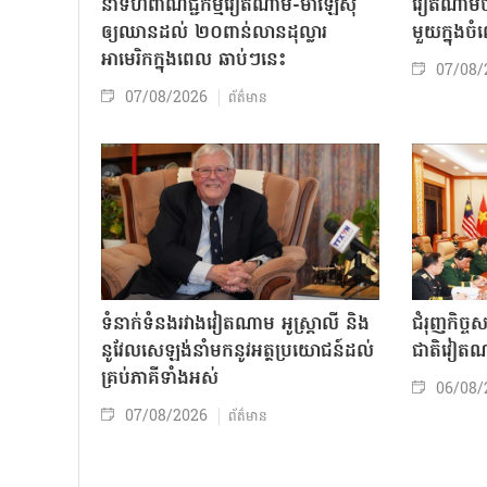
នាំទំហំពាណិជ្ជកម្មវៀតណាម-ម៉ាឡេស៊ី
វៀតណាមចា
ឲ្យឈានដល់ ២០ពាន់លានដុល្លារ
មួយក្នុង
អាមេរិកក្នុងពេល ឆាប់ៗនេះ
07/08/
07/08/2026
ព័ត៌មាន
ទំនាក់ទំនងរវាងវៀតណាម អូស្ត្រាលី និង
ជំរុញកិច្ច
នូវែលសេឡង់នាំមកនូវអត្ថប្រយោជន៍ដល់
ជាតិវៀតណ
គ្រប់ភាគីទាំងអស់
06/08/
07/08/2026
ព័ត៌មាន