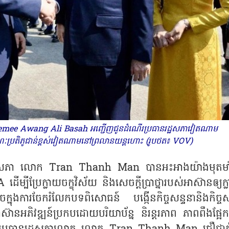
 Bemee Awang Ali Basah អញ្ជើញជូនដំណើរប្រធានរដ្ឋសភាវៀតណាម
្រតិភូជាន់ខ្ពស់វៀតណាមនៅព្រលានយន្តហោះ (រូបថត៖ VOV)
្ឋសភា លោក Tran Thanh Man បានអះអាងយ៉ាងមុតមាំ
បីប្រែក្លាយចក្ខុវិស័យ និងសេចក្តីប្រាថ្នារបស់អាស៊ានឲ្យក
ក្នុងការចែករំលែកបទពិសោធន៍ បង្កើនកិច្ចសន្ទនានិងកិច្
ាស៊ានអភិវឌ្ឍន៍ប្រកបដោយបរិយាប័ន្ន និរន្តរភាព ភាពពឹងផ្អែ