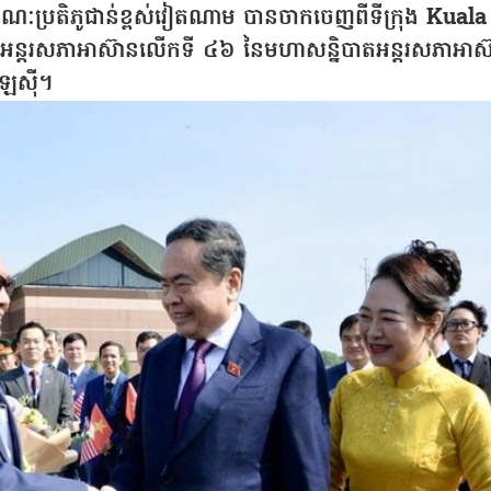
ប្រតិភូជាន់ខ្ពស់វៀតណាម បានចាកចេញពីទីក្រុង Kuala
អន្តរសភាអាស៊ានលើកទី ៤៦ នៃមហាសន្និបាតអន្តរសភាអាស
ឡេស៊ី។