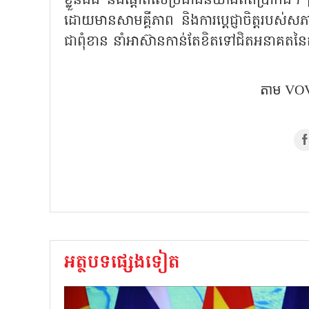
ខ្លួនឯង និងផ្តោតលើប្រជាជនយ៉ាងពិតប្រា
ដោយមានសាមគ្គីភាព និងការប្តេជ្ញាចិត្តរ
ជាពុំខាន នាំអាស៊ានកាន់តែខិតទៅជិតអនាគតនៃក
តាម VOV
អត្ថបទផ្សេងទៀត