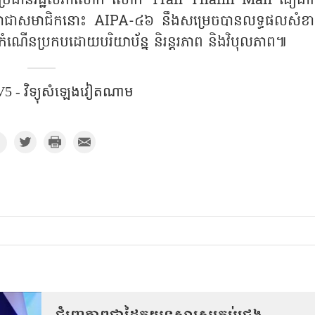
កដ។ ប្រធានរដ្ឋសភាលោក លោក Tran Thanh Man ជឿជាក
បស់សភាជាសមាជិកនោះ AIPA-៤៦ នឹងសម្រេចបានលទ្ធផលសំខា
ំណើនប្រកបដោយបរិយាប័ន្ន និរន្តរភាព និងវិបុលភាព៕
5 - វិទ្យុសំឡេងវៀតណាម​