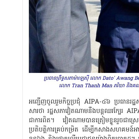
ប្រធានព្រឹទ្ធសភាម៉ាឡេស៊ី លោក Dato' Awang
លោក Tran Thanh Man ភរិយា និងគណៈប
អញ្ជើញចូលរួមកិច្ចប្រជុំ
AIPA-៤៦ ប្រធានរដ
សារថា រដ្ឋសភាវៀតណាមនឹងបន្តឈរក្បែរ AIPA ដើម្
ជាការពិត។ វៀតណាមបានត្រៀមខ្លួនរួចជាស្រេច
ប្រតិបត្តិការគ្រប់កម្រិត ដើម្បីកសាងសហគមន៍អ