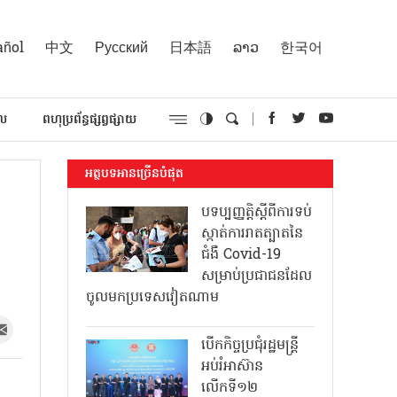
añol
中文
Русский
日本語
ລາວ
한국어
គល
ពហុប្រព័ន្ធផ្សព្វផ្សាយ
អត្ថបទអានច្រើនបំផុត
បទប្បញ្ញត្តិស្តីពីការទប់
ស្កាត់ការរាតត្បាតនៃ
ជំងឺ Covid-19
សម្រាប់ប្រជាជនដែល
ចូលមកប្រទេសវៀតណាម
បើកកិច្ចប្រជុំរដ្ឋមន្ត្រី
អប់រំអាស៊ាន
ក
លើកទី១២