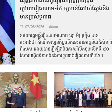
ជំរុញភាពជាដៃគូយុទ្ធសាស្ត្រគ្រប់ជ្រុង
ជ្រោយវៀតណាម-ថៃ ឲ្យកាន់តែជាក់ស្ដែងនិង
មានប្រសិទ្ធភាព
07/08/2026
ព័ត៌មាន
នាយករដ្ឋមន្ត្រីវៀតណាមលោក ឡេ មិញហ៊ឹង បាន
អះអាងថា ដំណើរទស្សនកិច្ចលើកនេះមានអត្ថន័យដ៏សំខាន
ពិសេស ដោយបានធ្វើឡើងចំឱកាសរំលឹកខួបលើកទី ៥០
នៃការបង្កើតទំនាក់ទំនងការទូតរវាងវៀតណាមនិងថៃ។