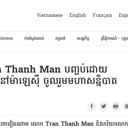
Vietnamese
English
Français
Esp
៍ឯកទេស
ការស្វែងយល់
វប្បធម៌
សេដ្ឋកិច្ច
ព្រឹត្តិការណ៍ - បុគ្
an Thanh Man បញ្ចប់ដោយ
ៅម៉ាឡេស៊ី ចូលរួមមហាសន្និបាត
ធានរដ្ឋសភាវៀតណាម លោក Tran Thanh Man និងភរិយាលោ