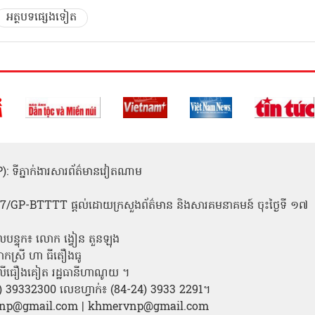
អត្ថបទផ្សេងទៀត
(ICP): ទីភ្នាក់ងារសារព័ត៌មានវៀតណាម
1
 137/GP-BTTTT ផ្តល់ដោយក្រសួងព័ត៌មាន និងសារគមនាគមន៍ ចុះថ្ងៃទី ១៧
លបន្ទុក៖ លោក ង្វៀន តួនឡុង
ោកស្រី ហា ធីតឿងធូ
ី លីធឿងគៀត រដ្ឋធានីហាណូយ ។
24) 39332300 លេខហ្វាក់៖ (84-24) 3933 2291។
amvnp@gmail.com | khmervnp@gmail.com