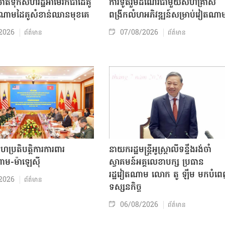
ត់ទុកសហរដ្ឋអាមេរិកជាដៃគូ
ការទូតរួមដំណើរជាមួយសហគ្រាស
ចំណោមដៃគូសំខាន់ឈានមុខគេ
ពង្រីកលំហអភិវឌ្ឍន៍សម្រាប់វៀតណា
2026
07/08/2026
ព័ត៌មាន
ព័ត៌មាន
សហប្រតិបត្តិការការពារ
នាយករដ្ឋមន្ត្រីអូស្ត្រាលីទន្ទឹងរង់ចាំ
ាម-ម៉ាឡេស៊ី
ស្វាគមន៍អគ្គលេខាបក្ស ប្រធាន
រដ្ឋវៀតណាម លោក តូ ឡឹម មកបំព
2026
ព័ត៌មាន
ទស្សនកិច្ច
06/08/2026
ព័ត៌មាន