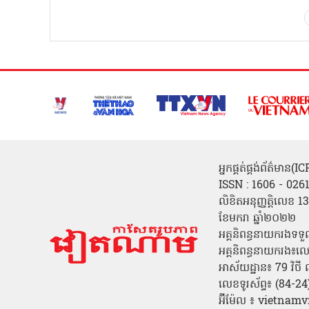
អ្នកផ្គត់ផ្គង់ព័ត៌មាន
ISSN : 1606 - 026
លិខិតអនុញ្ញត្តិលេខ
ខែមករា ឆ្នាំ២០២២
អគ្គនិពន្ធនាយករងទទួ
អគ្គនិពន្ធនាយករង៖ល
អាស័យដ្ឋាន៖ 79 វិថ
លេខទូរស័ព្ទ៖ (84-
អ៊ីម៉ែល ៖ vietn