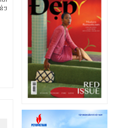
់ថា
ន់ៗ