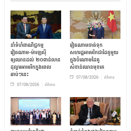
នាំទំហំពាណិជ្ជកម្ម
វៀតណាមចាត់ទុក
វៀតណាម-ម៉ាឡេស៊ី
សហរដ្ឋអាមេរិកជាដៃគូមួយ
ឲ្យឈានដល់ ២០ពាន់លាន
ក្នុងចំណោមដៃគូ
ដុល្លារអាមេរិកក្នុងពេល
សំខាន់ឈានមុខគេ
ឆាប់ៗនេះ
07/08/2026
ព័ត៌មាន
07/08/2026
ព័ត៌មាន