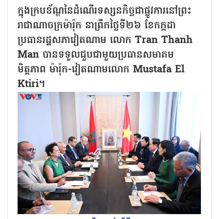
ក្នុងក្របខ័ណ្ឌនៃដំណើរទស្សនកិច្ចជាផ្លូវការនៅព្រះ
រាជាណាចក្រម៉ារ៉ុក នាព្រឹកថ្ងៃទី២៦ ខែកក្កដា
ប្រធានរដ្ឋសភាវៀតណាម លោក Tran Thanh
Man បានទទួលជួបជាមួយប្រធានសមាគម
មិត្តភាព ម៉ារ៉ុក-វៀតណាមលោក Mustafa El
Ktiri។