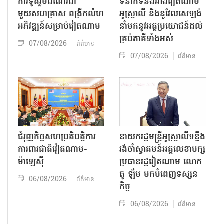
ការទូតរួមដំណើរជា
ទំនាក់ទំនងរវាងវៀតណាម
មួយសហគ្រាស ពង្រីកលំហ
អូស្ត្រាលី និងនូវែលសេឡង់
អភិវឌ្ឍន៍សម្រាប់វៀតណាម
នាំមកនូវអត្ថប្រយោជន៍ដល់
គ្រប់ភាគីទាំងអស់
07/08/2026
ព័ត៌មាន
07/08/2026
ព័ត៌មាន
ជំរុញកិច្ចសហប្រតិបត្តិការ
នាយករដ្ឋមន្ត្រីអូស្ត្រាលីទន្ទឹង
ការពារជាតិវៀតណាម-
រង់ចាំស្វាគមន៍អគ្គលេខាបក្ស
ម៉ាឡេស៊ី
ប្រធានរដ្ឋវៀតណាម លោក
តូ ឡឹម មកបំពេញទស្សន
06/08/2026
ព័ត៌មាន
កិច្ច
06/08/2026
ព័ត៌មាន