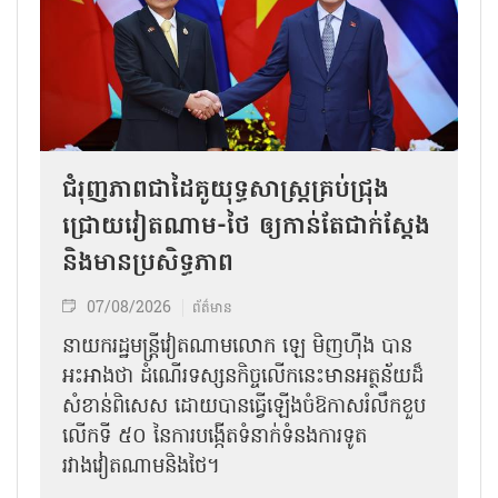
ជំរុញភាពជាដៃគូយុទ្ធសាស្ត្រគ្រប់ជ្រុង
ជ្រោយវៀតណាម-ថៃ ឲ្យកាន់តែជាក់ស្ដែង
និងមានប្រសិទ្ធភាព
07/08/2026
ព័ត៌មាន
នាយករដ្ឋមន្ត្រីវៀតណាមលោក ឡេ មិញហ៊ឹង បាន
អះអាងថា ដំណើរទស្សនកិច្ចលើកនេះមានអត្ថន័យដ៏
សំខាន់ពិសេស ដោយបានធ្វើឡើងចំឱកាសរំលឹកខួប
លើកទី ៥០ នៃការបង្កើតទំនាក់ទំនងការទូត
រវាងវៀតណាមនិងថៃ។