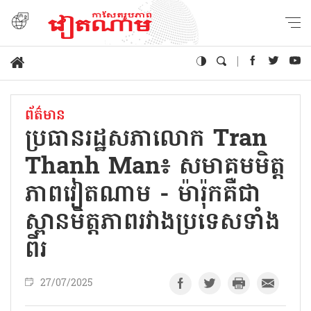
ព័ត៌មាន
ប្រធានរដ្ឋសភាលោក Tran
Thanh Man៖ សមាគមមិត្ត
ភាពវៀតណាម - ម៉ារ៉ុកគឺជា
ស្ពានមិត្តភាពរវាងប្រទេសទាំង
ពីរ
27/07/2025