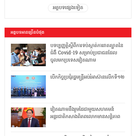
អត្ថបទផ្សេងទៀត
អត្ថបទអានច្រើនបំផុត
បទប្បញ្ញត្តិស្តីពីការទប់ស្កាត់ការរាតត្បាតនៃ
ជំងឺ Covid-19 សម្រាប់ប្រជាជនដែល
ចូលមកប្រទេសវៀតណាម
បើកកិច្ចប្រជុំរដ្ឋមន្ត្រីអប់រំអាស៊ានលើកទី១២
វៀតណាមនឹងរួមដៃជាមួយសហគមន៍
អន្តរជាតិកសាងពិភពលោកមានសន្តិភាព