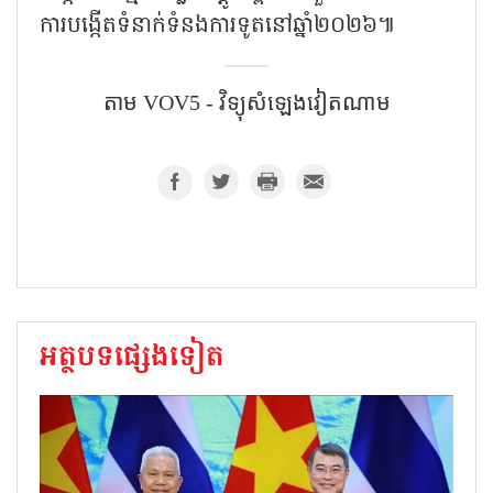
ការបង្កើតទំនាក់ទំនងការទូតនៅឆ្នាំ២០២៦៕
តាម VOV5 - វិទ្យុសំឡេងវៀតណាម
អត្ថបទផ្សេងទៀត