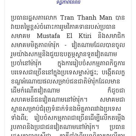
ទិដ្ឋភាពនៃពិធី
ប្រធានរដ្ឋសភាលោក
Tran Thanh Man បាន
វាយតម្លៃខ្ពស់ចំពោះការរួមវិភាគទានរបស់ប្រធាន
សមាគម Mustafa El Ktiri និងសមាជិក
សមាគមមិត្តភាពម៉ារ៉ុក - វៀតណាមដែលបានចូល
រួមយ៉ាងសកម្មនិងជួយឧបត្ថម្ភស្ថានទូតវៀតណាម
ប្រចាំនៅម៉ារ៉ុក ក្នុងការរៀបចំសកម្មភាពកិច្ចការ
បរទេសជាច្រើននៅក្នុងប្រទេសម្ចាស់ផ្ទះ; បង្កើតលក្ខ
ខណ្ឌអំណោយផលសម្រាប់ជនជាតិម៉ារ៉ុកដែលមាន
ដើមកំណើតវៀតណាម ក៏ដូចជា
សហគមន៍ជនវៀតណាមនៅម៉ារ៉ុក។ សមាគមជា
ស្ពានសម្រាប់ជំរុញទំនាក់ទំនងមិត្តភាពរវាងប្រទេស
ទាំងពីរ; រៀបចំសកម្មភាពជាច្រើនដើម្បីលើកតម្កើង
រូបភាពនិងប្រជាជនវៀតណាមនៅម៉ារ៉ុក។ ប្រធាន