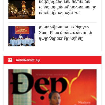
បងប្អូនគ្រិស្តសាសនិកវៀតណាមអំណរ
សាទរបុណ្យណូអែលដ៏សុខសាន្តត្រាណក្នុង
បរិបទនៃជម្ងឺរាតត្បាតកូវីដ-១៩
ប្រធានរដ្ឋវៀតណាមលោក Nguyen
Xuan Phuc ជួបសំណេះសំណាលជា
មួយម្ចាស់ឆ្នោតនៅទីក្រុងហូជីមិញ
អាន​កាសែត​បោះពុម្ភ