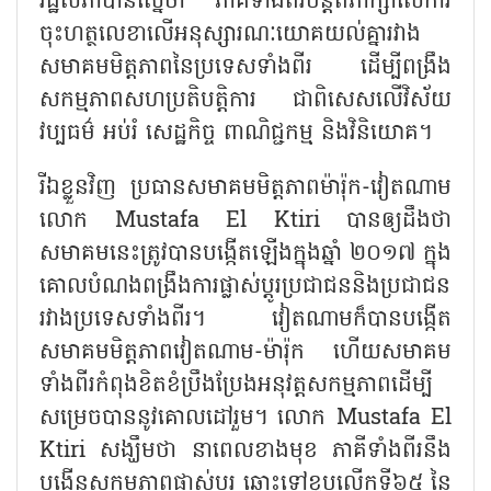
រដ្ឋសភាបានស្នើថា ភាគីទាំងពីរបន្តពិភាក្សាលើការ
ចុះហត្ថលេខាលើអនុស្សារណៈយោគយល់គ្នារវាង
សមាគមមិត្តភាពនៃប្រទេសទាំងពីរ ដើម្បីពង្រឹង
សកម្មភាពសហប្រតិបត្តិការ ជាពិសេសលើវិស័យ
វប្បធម៌ អប់រំ សេដ្ឋកិច្ច ពាណិជ្ជកម្ម និងវិនិយោគ។
រីឯខ្លួនវិញ ប្រធានសមាគមមិត្តភាពម៉ារ៉ុក-វៀតណាម
លោក
Mustafa El Ktiri បានឲ្យដឹងថា
សមាគមនេះត្រូវបានបង្កើតឡើងក្នុងឆ្នាំ ២០១៧ ក្នុង
គោលបំណងពង្រឹងការផ្លាស់ប្តូរប្រជាជននិងប្រជាជន
រវាងប្រទេសទាំងពីរ។ វៀតណាមក៏បានបង្កើត
សមាគមមិត្តភាពវៀតណាម-ម៉ារ៉ុក ហើយសមាគម
ទាំងពីរកំពុងខិតខំប្រឹងប្រែងអនុវត្តសកម្មភាពដើម្បី
សម្រេចបាននូវគោលដៅរួម។ លោក Mustafa El
Ktiri សង្ឃឹមថា នាពេលខាងមុខ ភាគីទាំងពីរនឹង
បង្កើនសកម្មភាពផ្លាស់ប្តូរ ឆ្ពោះទៅខួបលើកទី៦៥ នៃ