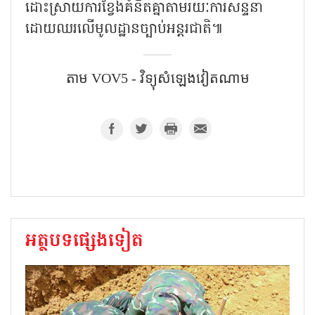
ដោះស្រាយការខ្វែងគំនិតគ្នាតាមរយៈការសន្ទនា
ដោយឈរលើមូលដ្ឋានច្បាប់អន្តរជាតិ៕
តាម VOV5 - វិទ្យុសំឡេង​វៀតណាម
អត្ថបទផ្សេងទៀត