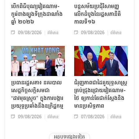
បើកពិធីបុណ្យវៀតណាម-
បន្តសម័យប្រជុំវិសាមញ្ញ
កូរ៉េខាងត្បូងទីក្រុងដាណាំង
លើកដំបូងនៃរដ្ឋសភានីតិ
ឆ្នាំ ២០២៦
កាលទី១៦
09/08/2026
09/08/2026
ព័ត៌មាន
ព័ត៌មាន
ប្រធានរដ្ឋសភា៖ នគរបាល
ជំរុញភាពជាដៃគូយុទ្ធសាស្ត្រ
សេដ្ឋកិច្ចសក្តិសមជា
គ្រប់ជ្រុងជ្រោយវៀតណាម-
“ដាវមុតស្រួច” ក្នុងការបង្ការ
ថៃ ឲ្យកាន់តែជាក់ស្ដែងនិង
ប្រយុទ្ធប្រឆាំងនឹងឧក្រិដ្ឋកម្ម
មានប្រសិទ្ធភាព
09/08/2026
07/08/2026
ព័ត៌មាន
ព័ត៌មាន
អត្ថបទផ្សេងទៀត