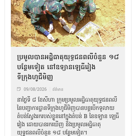
ប្រមូលបានអដ្ឋិធាតុយុទ្ធជនពលីចំនួន ១៨
បន្ថែមទៀត នៅឧទ្យានឡេធីរៀង
ទីក្រុងហូជីមិញ
09/08/2026
ព័ត៌មាន
នាថ្ងៃទី ៨ ខែសីហា ក្រុមប្រមូលអដ្ឋិធាតុយុទ្ធជនពលី
នៃបញ្ជាការដ្ឋានទីក្រុងហូជីមិញបានបន្តបើកទូលាយ
តំបន់ស្វែងរករបស់ខ្លួននៅក្នុងតំបន់ B នៃឧទ្យាន ឡេធី
រៀង ដោយបានរកឃើញ និងប្រមូលអដ្ឋិធាតុ
យុទ្ធជនពលីចំនួន ១៨ បន្ថែមទៀត។