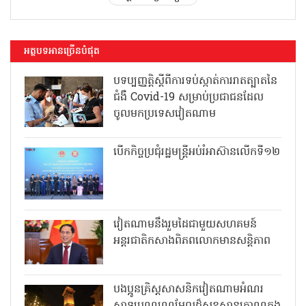
អត្ថបទអានច្រើនបំផុត
បទប្បញ្ញត្តិស្តីពីការទប់ស្កាត់ការរាតត្បាតនៃ
ជំងឺ Covid-19 សម្រាប់ប្រជាជនដែល
ចូលមកប្រទេសវៀតណាម
បើកកិច្ចប្រជុំរដ្ឋមន្ត្រីអប់រំអាស៊ានលើកទី១២
វៀតណាមនឹងរួមដៃជាមួយសហគមន៍
អន្តរជាតិកសាងពិភពលោកមានសន្តិភាព
បងប្អូនគ្រិស្តសាសនិកវៀតណាមអំណរ
សាទរបុណ្យណូអែលដ៏សុខសាន្តត្រាណក្នុង