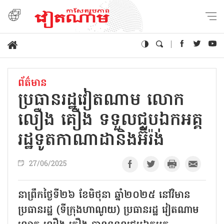
ព័ត៌មាន
ប្រធានរដ្ឋវៀតណាម លោក
លឿង គឿង ទទួលជួបឯកអគ្គ
រដ្ឋទូតកាណាដានិងអ៊ីរ៉ង់
27/06/2025
នាព្រឹកថ្ងៃទី២៦ ខែមិថុនា ឆ្នាំ២០២៥ នៅវិមាន
ប្រធានរដ្ឋ (ទីក្រុងហាណូយ) ប្រធានរដ្ឋ វៀតណាម