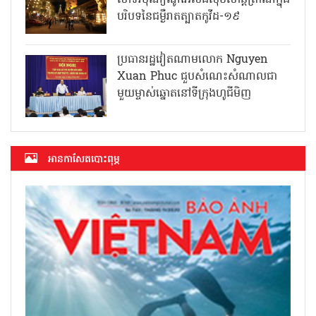
បរិបទនៃជម្ងឺរាតត្បាតកូវីដ-១៩
ប្រធានរដ្ឋវៀតណាមលោក Nguyen
Xuan Phuc ជួបសំណេះសំណាលជា
មួយម្ចាស់ឆ្នោតនៅទីក្រុងហូជីមិញ
អាន​កាសែត​បោះពុម្ភ