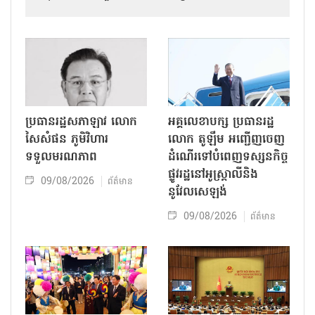
ប្រធានរដ្ឋសភាឡាវ លោក
អគ្គលេខាបក្ស ប្រធានរដ្ឋ
សៃសំផន ភូមិវិហារ
លោក តូឡឹម អញ្ជើញចេញ
ទទួលមរណភាព
ដំណើរទៅបំពេញទស្សនកិច្ច
ផ្លូវរដ្ឋនៅអូស្ត្រាលីនិង
09/08/2026
ព័ត៌មាន
នូវែលសេឡង់
09/08/2026
ព័ត៌មាន