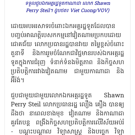
ទទួលជួបឯកអគ្គរដ្ឋទូតកាណាដា លោក Shawn
Perry Steil។ (រូបថត៖ Viet Cuong/VOV)
ដោយអបអរសាទរចំពោះឯកអគ្គរដ្ឋទូតដែលបាន
បញ្ចប់អាណត្តិបេសកកម្មនៅវៀតណាមប្រកបដោយ
ជោគជ័យ លោកប្រធានរដ្ឋបានវាយ តម្លៃខ្ពស់ចំពោះ
តួនាទី និងការរួមចំណែកជាវិជ្ជមានរបស់ឯកអគ្គរដ្ឋ
ទូតក្នុងការជំរុញ ទំនាក់ទំនងមិត្តភាព និងកិច្ចសហ
ប្រតិបត្តិការរវាងវៀតណាម ជាមួយកាណាដា និង
អ៊ីរ៉ង់។
ជួបជាមួយជាមួយលោកឯកអគ្គរដ្ឋទូត
Shawn
Perry Steil លោកប្រធានរដ្ឋ លឿង គឿង បានឲ្យ
ដឹងថា នាពេលខាងមុខ វៀតណាម និងកាណាដា
គួរតែបន្ត ពង្រឹងកិច្ចសហប្រតិបត្តិការលើវិស័យអប់រំ
- បណ្តុះបណ្តាល វិទ្យាសាស្ត្រ និងបច្ចេក វិទ្យា