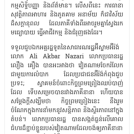
កម្មសិទ្ធិបញ្ញា និងព័ត៌មាន។ លើសពីនេះ ការធានា
សុវត្ថិភាពអាហារ និងភូតគាម អនាម័យ ក៏ជាវិស័យ
ដ៏សក្ដានុពល ដែលភាគីទាំងពីរអាចរួមគ្នាស្វែងរក
មធ្យោបាយ ធ្វើអាជីវកម្ម និងជំរុញផងដែរ។
ទទួលជួបឯកអគ្គរដ្ឋទូតនៃសាធារណរដ្ឋអ៊ីស្លាមអ៊ីរ៉ង់
លោក
Ali Akbar Nazari លោកប្រធានរដ្ឋ
លឿង គឿង បានអះអាងថា វៀតណាមចែករំលែក
ជាមួយការលំបាក ដែលប្រជាជនអ៊ីរ៉ង់កំពុងជួប
ប្រទះ; ស្វាគមន៍ចំពោះកិច្ចព្រមព្រៀងឈប់បាញ់
ដែល ទើបសម្រេចបានរវាងភាគីនានា ហើយបាន
សម្តែងក្តីសង្ឃឹមថា កិច្ចព្រមព្រៀងនេះ នឹងរួម
ចំណែកក្នុងការនាំមកនូវសន្តិភាព និងស្ថិរភាពនៅក្នុង
តំបន់។ លោកប្រធានរដ្ឋ បានសង្កត់ធ្ងន់លើគោល
ជំហរដ៏ខ្ជាប់ខ្ជួនរបស់វៀតណាមដែលចង់ឲ្យភាគីនានា