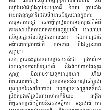
អស់ ដោយបានជួយបង្ហាញអំពីសារៈសំខាន់ និង
កម្លាំងរស់ដ៏ខ្លាំងក្លានៃពហុភាគី និយម ព្រមទាំង
អះអាងនូវតួនាទីដែលមិនអាចជំនួសបានក្នុងការ
សម្រេចបាននូវ សេចក្តីប្រាថ្នារបស់មនុស្សជាតិអំពី
ការកសាងពិភពលោកកាន់តែល្អប្រសើរ ដោយឈរ
លើមូលដ្ឋាននៃតម្លៃជាសកលនោះ គឺឯករាជ្យជាតិ
អធិបតេយ្យភាពជាតិ សមភាព និងវឌ្ឍនភាព
សង្គម។
លោកប្រធានរដ្ឋបានមានប្រសាសន៍ថា ក្នុងបរិបទ
ដែលស្ថានការណ៍អន្តរជាតិ និងតំបន់កាន់តែស្មុគ
ស្មាញ មិនអាចទាយទុកជាមុនបាន ហើយ
ពិភពលោកកំពុង ប្រឈមមុខនឹងការផ្លាស់ប្តូរជា
មូលដ្ឋាននៃសម័យកាល បណ្តាប្រទេសត្រូវតែខិតខំ
ប្រឹងប្រែងគាំទ្រចំពោះពហុភាគីនិយម ពង្រឹង
កិច្ចសហប្រតិបត្តិការនិងសាមគ្គីភាព អន្តរជាតិ ការ