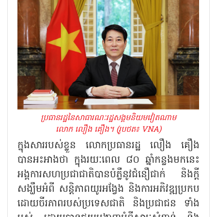
ប្រធានរដ្ឋនៃសាធារណៈរដ្ឋសង្គមនិយមវៀតណាម
លោក លឿង គឿង។ (រូបថត៖ VNA)
ក្នុងសាររបស់ខ្លួន លោកប្រធានរដ្ឋ លឿង គឿង
បានអះអាងថា ក្នុងរយៈពេល ៨០ ឆ្នាំកន្លងមកនេះ
អង្គការសហប្រជាជាតិបានបំភ្លឺនូវជំនឿជាក់ និងក្តី
សង្ឃឹមអំពី សន្តិភាពយូរអង្វែង និងការអភិវឌ្ឍប្រកប
ដោយចីរភាពរបស់ប្រទេសជាតិ និងប្រជាជន ទាំង