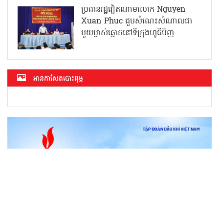
ប្រធានរដ្ឋវៀតណាមលោក Nguyen
Xuan Phuc ជួបសំណេះសំណាលជា
មួយម្ចាស់ឆ្នោតនៅទីក្រុងហូជីមិញ
អាន​កាសែត​បោះពុម្ភ