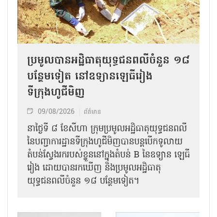
ប្រមូលបានអដ្ឋិធាតុយុទ្ធជនពលីចំនួន ១៨
បន្ថែមទៀត នៅឧទ្យានឡេធីរៀង
ទីក្រុងហូជីមិញ
09/08/2026
ព័ត៌មាន
នាថ្ងៃទី ៨ ខែសីហា ក្រុមប្រមូលអដ្ឋិធាតុយុទ្ធជនពលី
នៃបញ្ជាការដ្ឋានទីក្រុងហូជីមិញបានបន្តបើកទូលាយ
តំបន់ស្វែងរករបស់ខ្លួននៅក្នុងតំបន់ B នៃឧទ្យាន ឡេធី
រៀង ដោយបានរកឃើញ និងប្រមូលអដ្ឋិធាតុ
យុទ្ធជនពលីចំនួន ១៨ បន្ថែមទៀត។