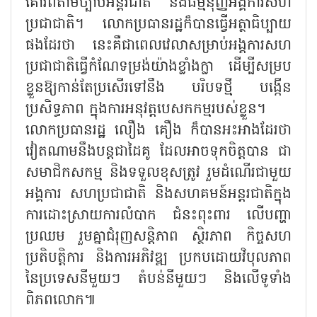
គោរពតាមច្បាប់អន្តរជាតិ និងធម្មនុញ្ញអង្គការសហ
ប្រជាជាតិ។ លោកប្រធានរដ្ឋក៏បានធ្វើអត្ថាធិប្បាយ
ផងដែរថា នេះគឺជាពេលវេលាសម្រាប់អង្គការសហ
ប្រជាជាតិធ្វើកំណែទម្រង់យ៉ាងខ្លាំងក្លា ដើម្បីសម្រប
ខ្លួនឱ្យកាន់តែប្រសើរទៅនឹង បរិបទថ្មី បង្កើន
ប្រសិទ្ធភាព ក្នុងការអនុវត្តបេសកកម្មរបស់ខ្លួន។
លោកប្រធានរដ្ឋ លឿង គឿង ក៏បានអះអាងដែរថា
វៀតណាមនឹងបន្តជាដៃគូ ដែលអាចទុកចិត្តបាន ជា
សមាជិកសកម្ម និងទទួលខុសត្រូវ រួមដំណើរជាមួយ
អង្គការ សហប្រជាជាតិ និងសហគមន៍អន្តរជាតិក្នុង
ការដោះស្រាយការលំបាក ជំនះពុះពារ លើបញ្ហា
ប្រឈម រួមគ្នាជំរុញសន្តិភាព ស្ថិរភាព កិច្ចសហ
ប្រតិបត្តិការ និងការអភិវឌ្ឍ ប្រកបដោយវិបុលភាព
នៃប្រទេសនីមួយៗ តំបន់នីមួយៗ និងលើទូទាំង
ពិភពលោក៕