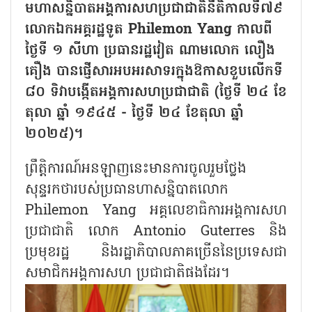
មហាសន្និបាតអង្គការសហប្រជាជាតិនីតិកាលទី៧៩
លោកឯកអគ្គរដ្ឋទូត Philemon Yang កាលពី
ថ្ងៃទី ១ សីហា ប្រធានរដ្ឋវៀត ណាមលោក លឿង
គឿង បានផ្ញើសារអបអរសាទរក្នុងឱកាសខួបលើកទី
៨០ ទិវាបង្កើតអង្គការសហប្រជាជាតិ (ថ្ងៃទី ២៤ ខែ
តុលា ឆ្នាំ ១៩៤៥ - ថ្ងៃទី ២៤ ខែតុលា ឆ្នាំ
២០២៥)។
ព្រឹត្តិការណ៍អនឡាញនេះមានការចូលរួមថ្លែង
សុន្ទរកថារបស់ប្រធានហាសន្និបាតលោក
Philemon Yang អគ្គលេខាធិការអង្គការសហ
ប្រជាជាតិ លោក Antonio Guterres និង
ប្រមុខរដ្ឋ និងរដ្ឋាភិបាលភាគច្រើននៃប្រទេសជា
សមាជិកអង្គការសហ ប្រជាជាតិផងដែរ។