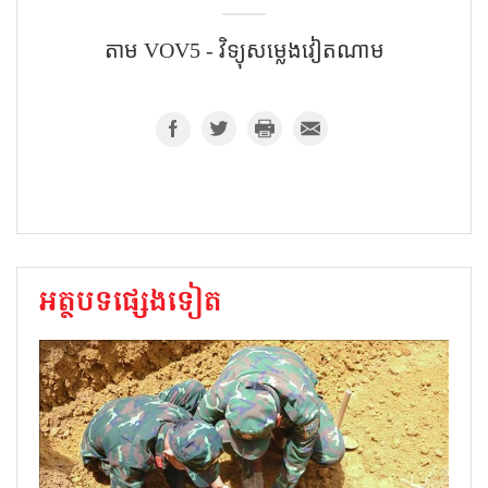
តាម​ VOV5 - វិទ្យុសម្លេងវៀតណាម
អត្ថបទផ្សេងទៀត