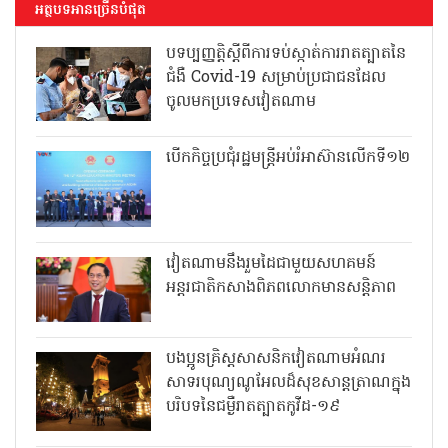
អត្ថបទអានច្រើនបំផុត
បទប្បញ្ញត្តិស្តីពីការទប់ស្កាត់ការរាតត្បាតនៃ
ជំងឺ Covid-19 សម្រាប់ប្រជាជនដែល
ចូលមកប្រទេសវៀតណាម
បើកកិច្ចប្រជុំរដ្ឋមន្ត្រីអប់រំអាស៊ានលើកទី១២
វៀតណាមនឹងរួមដៃជាមួយសហគមន៍
អន្តរជាតិកសាងពិភពលោកមានសន្តិភាព
បងប្អូនគ្រិស្តសាសនិកវៀតណាមអំណរ
សាទរបុណ្យណូអែលដ៏សុខសាន្តត្រាណក្នុង
បរិបទនៃជម្ងឺរាតត្បាតកូវីដ-១៩