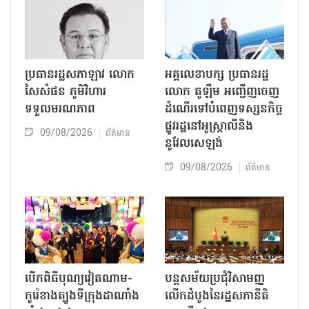
ប្រធានរដ្ឋសភាឡាវ លោក
អគ្គលេខាបក្ស ប្រធានរដ្ឋ
សៃសំផន ភូមិវិហារ
លោក តូឡឹម អញ្ជើញចេញ
ទទួលមរណភាព
ដំណើរទៅបំពេញទស្សនកិច្ច
ផ្លូវរដ្ឋនៅអូស្ត្រាលីនិង
09/08/2026
ព័ត៌មាន
នូវែលសេឡង់
09/08/2026
ព័ត៌មាន
បើកពិធីបុណ្យវៀតណាម-
បន្តសម័យប្រជុំវិសាមញ្ញ
កូរ៉េខាងត្បូងទីក្រុងដាណាំង
លើកដំបូងនៃរដ្ឋសភានីតិ