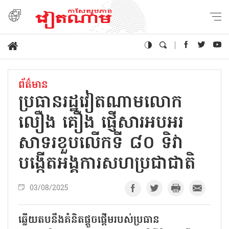
ព័ត៌មាន
ប្រធានរដ្ឋវៀតណាមលោក
លឿង គឿង ផ្ញើសារអបអរ
សាទរខួបលើកទី ៨០ ទិវា
បង្កើតអង្គការសហប្រជាជាតិ
03/08/2025
ឆ្លើយតបនឹងគំនិតផ្តួចផ្តើមរបស់ប្រធាន