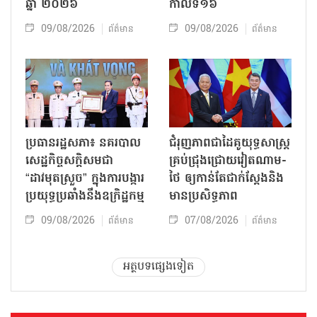
ឆ្នាំ ២០២៦
កាលទី១៦
09/08/2026
09/08/2026
ព័ត៌មាន
ព័ត៌មាន
ប្រធានរដ្ឋសភា៖ នគរបាល
ជំរុញភាពជាដៃគូយុទ្ធសាស្ត្រ
សេដ្ឋកិច្ចសក្តិសមជា
គ្រប់ជ្រុងជ្រោយវៀតណាម-
“ដាវមុតស្រួច” ក្នុងការបង្ការ
ថៃ ឲ្យកាន់តែជាក់ស្ដែងនិង
ប្រយុទ្ធប្រឆាំងនឹងឧក្រិដ្ឋកម្ម
មានប្រសិទ្ធភាព
09/08/2026
07/08/2026
ព័ត៌មាន
ព័ត៌មាន
អត្ថបទផ្សេងទៀត