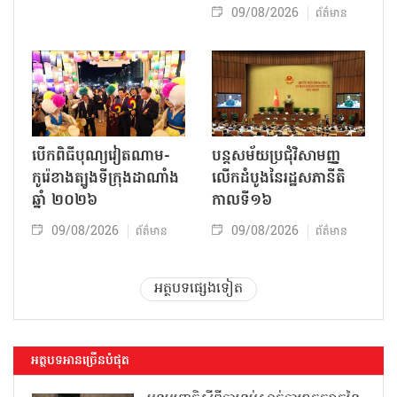
09/08/2026
ព័ត៌មាន
បើកពិធីបុណ្យវៀតណាម-
បន្តសម័យប្រជុំវិសាមញ្ញ
កូរ៉េខាងត្បូងទីក្រុងដាណាំង
លើកដំបូងនៃរដ្ឋសភានីតិ
ឆ្នាំ ២០២៦
កាលទី១៦
09/08/2026
09/08/2026
ព័ត៌មាន
ព័ត៌មាន
អត្ថបទផ្សេងទៀត
អត្ថបទអានច្រើនបំផុត