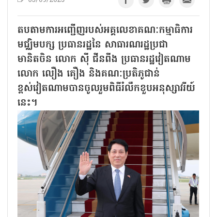
03/09/2025
តបតាមការអញ្ជើញរបស់អគ្គលេខាគណៈកម្មាធិការ
មជ្ឈិមបក្ស ប្រធានរដ្ឋនៃ សាធារណរដ្ឋប្រជា
មានិតចិន លោក ស៊ី ជីនពីង ប្រធានរដ្ឋវៀតណាម
លោក លឿង គឿង និងគណៈប្រតិភូជាន់
ខ្ពស់វៀតណាមបានចូលរួមពិធីរំលឹកខួបអនុស្សាវរីយ៍
នេះ។