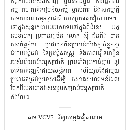
កិច្ចការបរទេសឯករាជ្យ ខ្លួនទីពឹងខ្លួន ការធ្វើពិពិធ
កម្ម ពហុភាគីភាវូបនីយកម្ម ម្ចាស់ការ និងសកម្មធ្វើ
សមាហរណកម្មអន្តរជាតិ របស់ប្រទេសវៀតណាម។
នៅក្នុងសុន្ទរកថាអបអរសាទរនៅក្នុងពិធីនេះ អគ្គ
លេខាបក្ស ប្រធានរដ្ឋចិន លោក ស៊ី ជីនពីង បាន
សង្កត់ធ្ងន់ថា ប្រជាជនចិនប្រកាន់យ៉ាងខ្ជាប់ខ្ជួននូវ
ជំហរយុត្តិធម៌ នៃប្រវត្តិសាស្ត្រ និងភាពជឿនលឿន
របស់អរិយធម៌មនុស្សជាតិ ព្រមទាំងប្រកាន់ខ្ជាប់ នូវ
មាគ៌ាអភិវឌ្ឍន៍ដោយសន្តិភាព ហើយរួមដៃជាមួយ
ប្រជាជនគ្រប់ប្រទេសដើម្បី កសាងសហគមន៍ដែល
ចែករំលែកជោគវាសនារួមសម្រាប់មនុស្សជាតិ
ផងដែរ៕
តាម​ VOV5 - វិទ្យុសម្លេងវៀតណាម