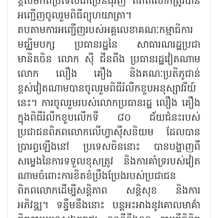
ខ្ពស់មកពីប្រទេសជាច្រើនជុំវិញ ពិភពលោកត្រូវបាន
អញ្ជើញចូលរួមពិធីព្យុហយាត្រា។
តបតាមការអញ្ជើញរបស់អគ្គលេខាគណៈកម្មាធិការ
មជ្ឈិមបក្ស ប្រធានរដ្ឋនៃ សាធារណរដ្ឋប្រជា
មានិតចិន លោក ស៊ី ជីនពីង ប្រធានរដ្ឋវៀតណាម
លោក លឿង គឿង និងគណៈប្រតិភូជាន់
ខ្ពស់វៀតណាមបានចូលរួមពិធីរំលឹកខួបអនុស្សាវរីយ៍
នេះ។ ការចូលរួមរបស់លោកប្រធានរដ្ឋ លឿង គឿង
ក្នុងពិធីរំលឹកខួបលើកទី ៨០ ជ័យជំនះរបស់
ប្រជាជនពិភពលោកលើហ្វាស៊ីសនិយម ដែលបាន
ប្រារព្ធឡើងនៅ ប្រទេសចិននោះ បានបង្ហាញពី
សម្លេងនៃការទទួលខុសត្រូវ និងការគាំទ្ររបស់វៀត
ណាមចំពោះការខិតខំប្រឹងប្រែងរបស់ប្រជាជន
ពិភពលោកដើម្បីសន្តិភាព សន្តិសុខ និងការ
អភិវឌ្ឍ។ ទន្ទឹមនឹងនោះ បន្តអះអាងនូវគោលមាគ៌ា