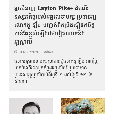
អ្នកជំនាញ Layton Pike៖ ដំណើរ
ទស្សនកិច្ចរបស់អគ្គលេខាបក្ស ប្រធានរដ្ឋ
លោកតូ ឡឹម បញ្ជាក់ពីកម្រិតជឿទុកចិត្ត
កាន់តែខ្ពស់ឡើងរវាងវៀតណាមនិង
អូស្ត្រាលី
09/08/2026
ព័ត៌មាន
លោកអគ្គលេខាបក្ស ប្រធានរដ្ឋលោកតូ ឡឹម អញ្ជើញ
មានដំណើរទស្សនកិច្ចផ្លូវរដ្ឋលើកដំបូងទៅកាន់
ប្រទេសអូស្ត្រាលីចាប់ពីថ្ងៃទី ៩ ដល់ថ្ងៃទី ១២ ខែ
សីហា។