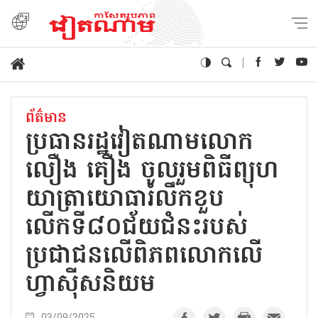
ព័ត៌មាន
ប្រធានរដ្ឋវៀតណាមលោក
លឿង គឿង ចូលរួមពិធីព្យុហ
យាត្រាយោធារំលឹកខួប
លើកទី៨០ជ័យជំនះរបស់
ប្រជាជនលើពិភពលោកលើ
ហ្វាស៊ីសនិយម