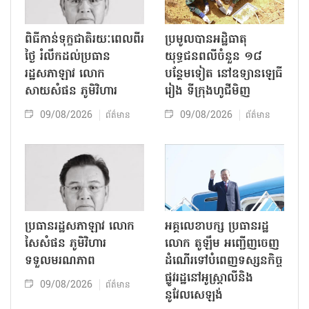
ពិធីកាន់ទុក្ខជាតិរយៈពេលពីរ
ប្រមូលបានអដ្ឋិធាតុ
ថ្ងៃ រំលឹកដល់ប្រធាន
យុទ្ធជនពលីចំនួន ១៨
រដ្ឋសភាឡាវ លោក
បន្ថែមទៀត នៅឧទ្យានឡេធី
សាយសំផន ភូមិវិហារ
រៀង ទីក្រុងហូជីមិញ
09/08/2026
09/08/2026
ព័ត៌មាន
ព័ត៌មាន
ប្រធានរដ្ឋសភាឡាវ លោក
អគ្គលេខាបក្ស ប្រធានរដ្ឋ
សៃសំផន ភូមិវិហារ
លោក តូឡឹម អញ្ជើញចេញ
ទទួលមរណភាព
ដំណើរទៅបំពេញទស្សនកិច្ច
ផ្លូវរដ្ឋនៅអូស្ត្រាលីនិង
09/08/2026
ព័ត៌មាន
នូវែលសេឡង់