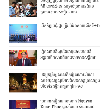
បទប្បញ្ញត្តិស្តីពីការទប់ស្កាត់ការរាតត្បាតនៃ
ជំងឺ Covid-19 សម្រាប់ប្រជាជនដែល
ចូលមកប្រទេសវៀតណាម
បើកកិច្ចប្រជុំរដ្ឋមន្ត្រីអប់រំអាស៊ានលើកទី១២
វៀតណាមនឹងរួមដៃជាមួយសហគមន៍
អន្តរជាតិកសាងពិភពលោកមានសន្តិភាព
បងប្អូនគ្រិស្តសាសនិកវៀតណាមអំណរ
សាទរបុណ្យណូអែលដ៏សុខសាន្តត្រាណក្នុង
បរិបទនៃជម្ងឺរាតត្បាតកូវីដ-១៩
ប្រធានរដ្ឋវៀតណាមលោក Nguyen
Xuan Phuc ជួបសំណេះសំណាលជា