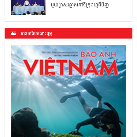
មួយម្ចាស់ឆ្នោតនៅទីក្រុងហូជីមិញ
អាន​កាសែត​បោះពុម្ភ