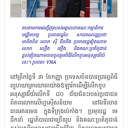
តបតាមការអញ្ជើញរបស់អគ្គលេខាគណៈកម្មាធិការ
មជ្ឈិមបក្ស ប្រធានរដ្ឋនៃ សាធារណរដ្ឋប្រជា
មានិតចិន លោក ស៊ី ជីនពីង ប្រធានរដ្ឋវៀតណាម
លោក លឿង គឿង និងគណៈប្រតិភូជាន់
ខ្ពស់វៀតណាមបានចូលរួមពិធីរំលឹកខួបអនុស្សាវរីយ៍
នេះ។ រូបថត៖ VNA
នៅព្រឹកថ្ងៃទី ៣ ខែកញ្ញា ប្រទេសចិនបានប្រារព្ធពិធី
ព្យុហយាត្រាយោធាយ៉ាងឱឡារិកដើម្បីរំលឹកខួប
អនុស្សាវរីយ៍លើកទី ៨០ ជ័យជំនះរបស់ប្រជាជន
ពិភពលោកលើហ្វាស៊ីសនិយម នៅឯទីលាន
ធានអានមេន ក្នុងទីក្រុងប៉េកាំង។ ប្រមុខរដ្ឋ មេ
ដឹកនាំ រដ្ឋាភិបាលជាច្រើនរូប និងគណៈប្រតិភូជាន់