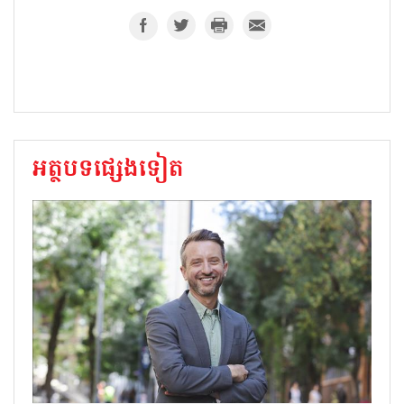
អត្ថបទផ្សេងទៀត