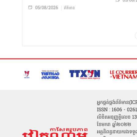
05/08/
05/08/2026
ព័ត៌មាន
អ្នកផ្គត់ផ្គង់ព័ត៌មាន
ISSN : 1606 - 026
លិខិតអនុញ្ញត្តិលេខ
ខែមករា ឆ្នាំ២០២២
អគ្គនិពន្ធនាយករងទទួ