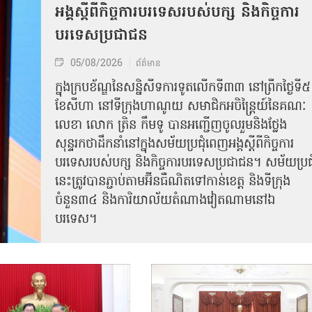
អង្គស្តីពីកិច្ច​ការបរទេសរបស់​បក្ស និងកិច្ច​ការ
បរទេសប្រជាជន
05/08/2026
ព័ត៌មាន
ក្នុងក្របខ័ណ្ឌនៃសន្និសីទការទូតលើកទី៣៣ នៅព្រឹកថ្ងៃទី៥
ខែសីហា នៅទីក្រុងហាណូយ សមាជិកអចិន្ត្រៃយ៍នៃគណៈ
លេខា លោក ត្រិន កឹម​ទូ បានអញ្ជើញ​ចូលរួមនិងថ្លែង
សុន្ទរកថាដឹកនាំនៅក្នុងសម័យប្រជុំពេញអង្គស្តីពី​​កិច្ច​ការ
បរទេសរបស់​បក្ស និងកិច្ច​ការបរទេស​ប្រជាជន។ សម័យប្រជុ
នេះត្រូវបានភ្ជាប់តាមអ៊ីនធឺណិតទៅកាន់ខេត្ត និងទីក្រុង
ចំនួន៣៤ និងការិយាល័យតំណាងវៀតណាមនៅឯ​
បរទេស។