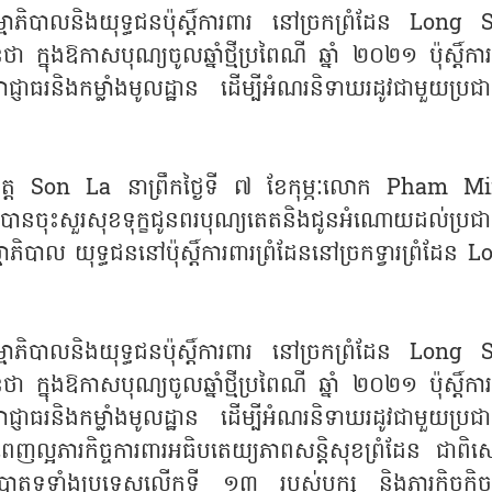
មាភិបាលនិងយុទ្ធជនប៉ុស្តិ៍ការពារ នៅច្រកព្រំដែន Long 
ងឱកាសបុណ្យចូលឆ្នាំថ្មីប្រពៃណី ឆ្នាំ ២០២១ ប៉ុស្តិ៍ការ
អាជ្ញាធរនិងកម្លាំងមូលដ្ឋាន ដើម្បីអំណរនិទាឃរដូវជាមួយប្រ
ៅខេត្ត Son La នាព្រឹកថ្ងៃទី ៧ ខែកុម្ភៈលោក Pham M
 បានចុះសួរសុខទុក្ខជូនពរបុណ្យតេតនិងជូនអំណោយដល់ប្រជ
ាល យុទ្ធជននៅប៉ុស្តិ៍ការពារព្រំដែននៅច្រកទ្វារព្រំដែន L
មាភិបាលនិងយុទ្ធជនប៉ុស្តិ៍ការពារ នៅច្រកព្រំដែន Long 
ងឱកាសបុណ្យចូលឆ្នាំថ្មីប្រពៃណី ឆ្នាំ ២០២១ ប៉ុស្តិ៍ការ
អាជ្ញាធរនិងកម្លាំងមូលដ្ឋាន ដើម្បីអំណរនិទាឃរដូវជាមួយប្រ
េញល្អភារកិច្ចការពារអធិបតេយ្យភាពសន្តិសុខព្រំដែន ជាពិ
ន្និបាតទូទាំងប្រទេសលើកទី ១៣ របស់បក្ស និងភារកិច្ចកិច្ច