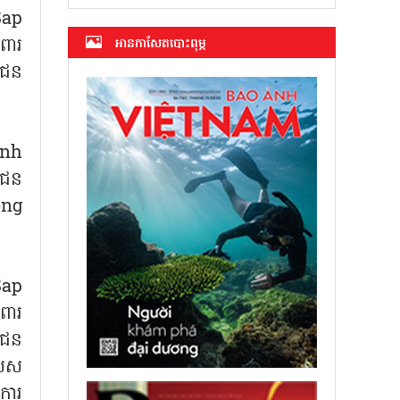
Sap
ពារ
អាន​កាសែត​បោះពុម្ភ
ជាជន
inh
ាជន
ong
Sap
ពារ
ជាជន
សេស
ការ