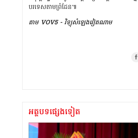
បរទេសតាមព្រំដែន៕
តាម VOV5 - វិទ្យុសំឡេងវៀតណាម
អត្ថបទផ្សេងទៀត