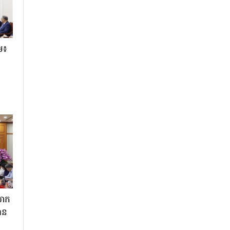
ម៖
លោក
ាន