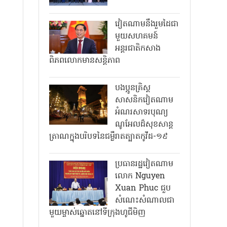
វៀតណាមនឹងរួមដៃជា
មួយសហគមន៍
អន្តរជាតិកសាង
ពិភពលោកមានសន្តិភាព
បងប្អូនគ្រិស្ត
សាសនិកវៀតណាម
អំណរសាទរបុណ្យ
ណូអែលដ៏សុខសាន្ត
ត្រាណក្នុងបរិបទនៃជម្ងឺរាតត្បាតកូវីដ-១៩
ប្រធានរដ្ឋវៀតណាម
លោក Nguyen
Xuan Phuc ជួប
សំណេះសំណាលជា
មួយម្ចាស់ឆ្នោតនៅទីក្រុងហូជីមិញ