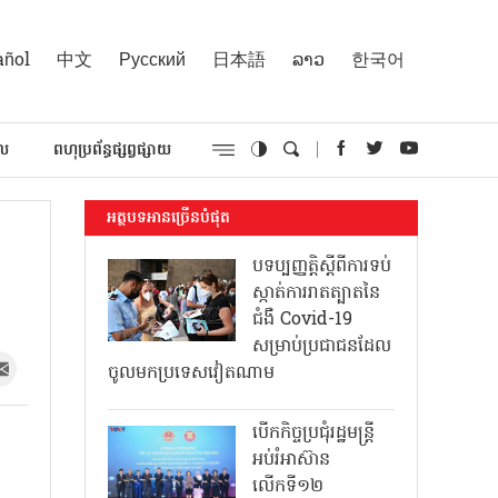
añol
中文
Русский
日本語
ລາວ
한국어
គល
ពហុប្រព័ន្ធផ្សព្វផ្សាយ
អត្ថបទអានច្រើនបំផុត
បទប្បញ្ញត្តិស្តីពីការទប់
ស្កាត់ការរាតត្បាតនៃ
ជំងឺ Covid-19
សម្រាប់ប្រជាជនដែល
ចូលមកប្រទេសវៀតណាម
បើកកិច្ចប្រជុំរដ្ឋមន្ត្រី
អប់រំអាស៊ាន
លើកទី១២