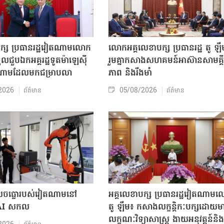
បក្ស ប្រធានរដ្ឋវៀតណាមលោក
លោក​អគ្គលេខាបក្ស ប្រធានរដ្ឋ តូ ឡឹ
ួលជួបឯកអគ្គរដ្ឋទូតម៉ាឡេស៊ី
រួមគ្នាកសាងសហគមន៍អាស៊ានសាមគ្គី
តណាមដែលមកជម្រាបលា
ភាព និងរឹងមាំ
2026
05/08/2026
ព័ត៌មាន
ព័ត៌មាន
៏លេចធ្លោរបស់វៀតណាមនៅ
អគ្គលេខាបក្ស ប្រធានរដ្ឋវៀតណាម
 AI សកល
តូ ឡឹម៖ កសាងលក្ខន្តិកៈបក្សដោយម
លក្ខណៈវិទ្យាសាស្ត្រ ងាយអនុវត្តន៍និង