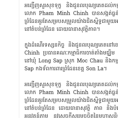
អញ្ជើញសួរសុខទុក្ខ និងជូនពរបុណ្យតេតដល់កម្
លោក Pham Minh Chinh បានសង្កត់ធ្ងន់ថា ក្នុ
ព្រំដែនគួរតែសម្របសម្រួលយ៉ាងជិតស្និទ្ធជាមួយ
នៅតំបន់ព្រំដែន ដោយធានាសុវត្ថិភាព។
ក្នុងដំណើរទស្សនកិច្ច និងជូនពរបុណ្យតេតន
Chinh ប្រធានគណៈកម្មាធិការចាត់តាំងមជ្ឈិម
នៅឃុំ Long Sap ស្រុក Moc Chau និងកម្មាភិប
Sap កងទ័ពការពារព្រំដែនខេត្ត Son La។
អញ្ជើញសួរសុខទុក្ខ និងជូនពរបុណ្យតេតដល់កម្
លោក Pham Minh Chinh បានសង្កត់ធ្ងន់ថា ក្នុ
ព្រំដែនគួរតែសម្របសម្រួលយ៉ាងជិតស្និទ្ធជាមួយ
នៅតំបន់ព្រំដែន ដោយធានាសុវត្ថិ ភាព និងបំព
អនុវត្តន៍ភ្លាម នូវសេចក្តីសម្រេចចិត្តនៃមហាស