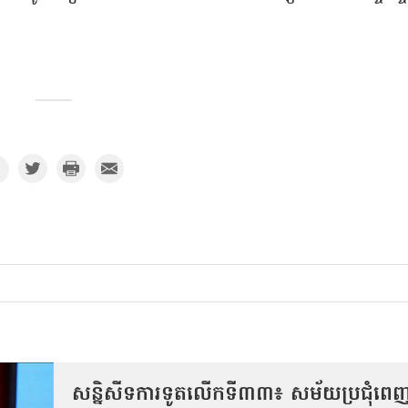
សន្និសីទការទូតលើកទី៣៣៖ សម័យប្រជុំពេ