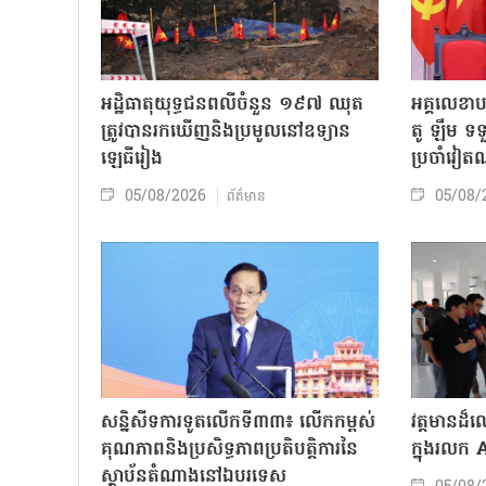
អដ្ឋិធាតុយុទ្ធជនពលីចំនួន ១៩៧ ឈុត
អគ្គលេខា
ត្រូវបានរកឃើញនិងប្រមូលនៅឧទ្យាន
តូ ឡឹម ទទ
ឡេធីរៀង
ប្រចាំវៀ
05/08/2026
05/08/
ព័ត៌មាន
សន្និសីទការទូតលើកទី៣៣៖ លើក​កម្ពស់
វត្តមានដ
គុណភាពនិងប្រសិទ្ធភាពប្រតិបត្តិការ​នៃ
ក្នុងរលក
ស្ថាប័ន​​តំណាងនៅឯ​បរទេស​