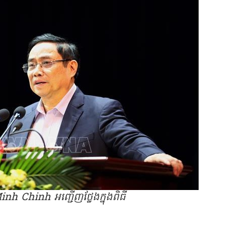
 Chinh អញ្ជើញថ្លែងក្នុងពិធី