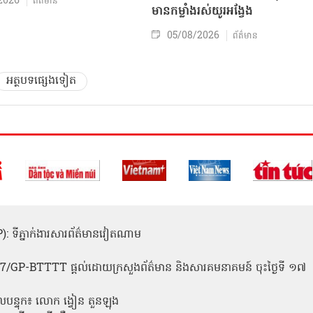
2026
ព័ត៌មាន
មានកម្លាំងរស់យូរអង្វែង
05/08/2026
ព័ត៌មាន
អត្ថបទផ្សេងទៀត
(ICP): ទីភ្នាក់ងារសារព័ត៌មានវៀតណាម
1
 137/GP-BTTTT ផ្តល់ដោយក្រសួងព័ត៌មាន និងសារគមនាគមន៍ ចុះថ្ងៃទី ១៧
លបន្ទុក៖ លោក ង្វៀន តួនឡុង