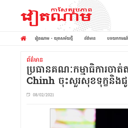
វៀតណាម - យុគសម័យថ្មី
ព័ត៌មាន
បទយកការណ
ព័ត៌មាន
ប្រធានគណៈកម្មាធិការចា
Chinh ចុះសួរសុខទុក្ខនិងជូន
08/02/2021