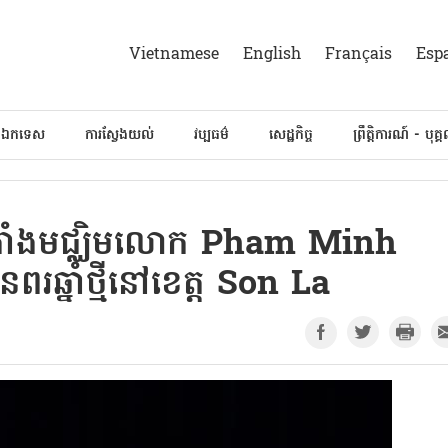
Vietnamese
English
Français
Esp
៍ឯកទេស
ការស្វែងយល់
វប្បធម៌
សេដ្ឋកិច្ច
ព្រឹត្តិការណ៍ - បុគ្
ត់តាំងមជ្ឈិមលោក Pham Minh
ពរឆ្នាំថ្មីនៅខេត្ត Son La