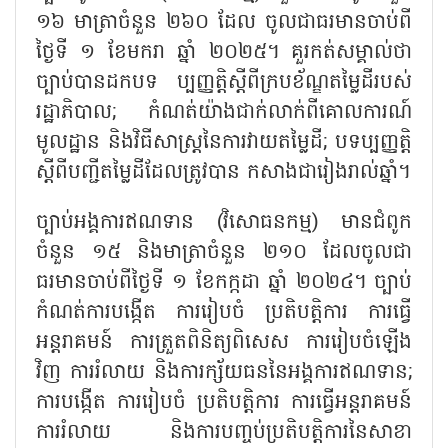
១៦ មាត្រាចំនួន ២៦០ ដែល ចូលជាធរមានចាប់ពី
ថ្ងៃទី ១ ខែមករា ឆ្នាំ ២០២៥។ គួរកត់សម្គាល់ថា
ច្បាប់បានដកបទ ប្បញ្ញត្តិស្តីពីក្របខ័ណ្ឌតម្លៃដីរបស់
រដ្ឋាភិបាល
;
កំណត់យ៉ាងជាក់លាក់ពីគោលការណ៍
មូលដ្ឋាន និងវិធីសាស្រ្តនៃការវាយតម្លៃដី
;
បទប្បញ្ញត្តិ
ស្តីពីបញ្ជីតម្លៃដីដែលត្រូវបាន កសាងជារៀងរាល់ឆ្នាំ។
ច្បាប់អង្គការឥណទាន (វិសោធនកម្ម) មានជំពូក
ចំនួន ១៥ និងមាត្រាចំនួន ២១០ ដែលចូលជា
ធរមានចាប់ពីថ្ងៃទី ១ ខែកក្កដា ឆ្នាំ ២០២៤។ ច្បាប់
កំណត់ការបង្កើត ការរៀបចំ ប្រតិបត្តិការ ការធ្វើ
អន្តរាគមន៍ ការត្រួតពិនិត្យពិសេស ការរៀបចំឡើង
វិញ ការរំលាយ និងការក្ស័យធននៃអង្គការឥណទាន
;
ការបង្កើត ការរៀបចំ ប្រតិបត្តិការ ការធ្វើអន្តរាគមន៍
ការរំលាយ និងការបញ្ចប់ប្រតិបត្តិការនៃសាខា