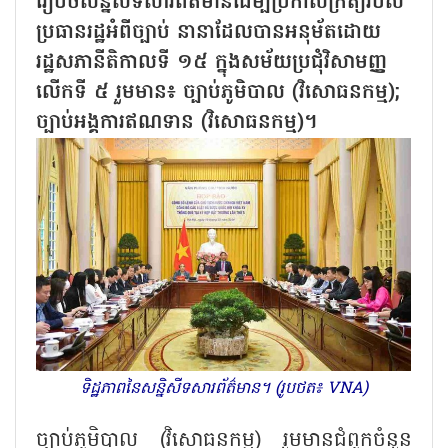
រៀបចំសន្និសីទសារព័ត៌មានដើម្បីប្រកាសក្រឹត្យរបស់
ប្រធានរដ្ឋអំពីច្បាប់ នានាដែលបានអនុម័តដោយ
រដ្ឋសភានីតិកាលទី ១៥ ក្នុងសម័យប្រជុំវិសាមញ្ញ
លើកទី ៥ រួមមាន៖ ច្បាប់ភូមិបាល (វិសោធនកម្ម);
ច្បាប់អង្គការឥណទាន (វិសោធនកម្ម)។
ទិដ្ឋភាពនៃសន្និសីទសារព័ត៌មាន។ (រូបថត៖ VNA)
ច្បាប់ភូមិបាល (វិសោធនកម្ម) រួមមានជំពូកចំនួន