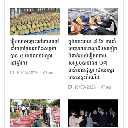
វៀតណាមឆ្ពោះទៅគោលដៅ
ក្នុងរយៈពេល ៧ ខែ ការនាំ
នាំចេញផ្លែទុរេននឹងសម្រច
ចេញវាយនភណ្ឌនិងសម្លៀក
បាន ៤ ពាន់លានដុល្លារ
បំពាក់របស់វៀតណាម
នៅឆ្នាំនេះ
សម្រេចបានជាង ២៧
ពាន់លានដុល្លា ដោយរក្សា
10/08/2026
ព័ត៌មាន
បានសន្ទុះកំណើន
10/08/2026
ព័ត៌មាន