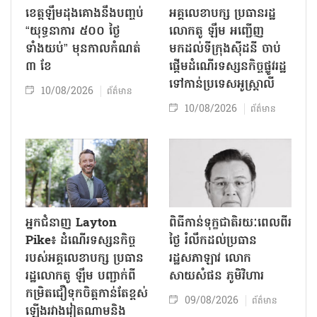
ខេត្តឡឹមដុងគោងនឹងបញ្ចប់
អគ្គលេខាបក្ស ប្រធានរដ្ឋ
“យុទ្ធនាការ ៥០០ ថ្ងៃ
លោកតូ ឡឹម អញ្ជើញ
ទាំងយប់” មុនកាលកំណត់
មកដល់ទីក្រុងស៊ីដនី ចាប់
៣ ខែ
ផ្តើមដំណើរទស្សនកិច្ចផ្លូវរដ្ឋ
ទៅកាន់ប្រទេសអូស្ត្រាលី
10/08/2026
ព័ត៌មាន
10/08/2026
ព័ត៌មាន
អ្នកជំនាញ Layton
ពិធីកាន់ទុក្ខជាតិរយៈពេលពីរ
Pike៖ ដំណើរទស្សនកិច្ច
ថ្ងៃ រំលឹកដល់ប្រធាន
របស់អគ្គលេខាបក្ស ប្រធាន
រដ្ឋសភាឡាវ លោក
រដ្ឋលោកតូ ឡឹម បញ្ជាក់ពី
សាយសំផន ភូមិវិហារ
កម្រិតជឿទុកចិត្តកាន់តែខ្ពស់
09/08/2026
ព័ត៌មាន
ឡើងរវាងវៀតណាមនិង