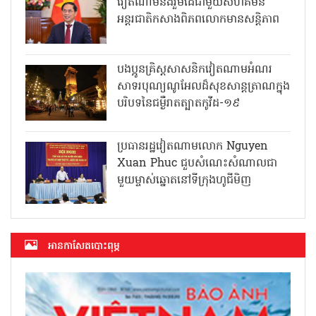
វៀតណាមនឹងរួមដៃជាមួយសហគមន៍
អន្តរជាតិកសាងពិភពលោកមានសន្តិភាព
បងប្អូនគ្រិស្តសាសនិកវៀតណាមអំណរ
សាទរបុណ្យណូអែលដ៏សុខសាន្តត្រាណក្នុង
បរិបទនៃជម្ងឺរាតត្បាតកូវីដ-១៩
ប្រធានរដ្ឋវៀតណាមលោក Nguyen
Xuan Phuc ជួបសំណេះសំណាលជា
មួយម្ចាស់ឆ្នោតនៅទីក្រុងហូជីមិញ
អាន​កាសែត​បោះពុម្ភ