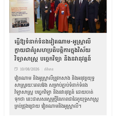
ធ្វើឱ្យទំនាក់ទំនងវៀតណាម-អូស្ត្រាលី
ក្លាយជាគំរូសហប្រតិបត្តិការក្នុងវិស័យ
វិទ្យាសាស្ត្រ បច្ចេកវិទ្យា និងនវានុវត្តន៍
10/08/2026
ព័ត៌មាន
វៀតណាម និងអូស្ត្រាលីត្រូវកសាង និងអនុវត្តយុទ្ធ
សាស្ត្ររយៈពេលវែង សម្រាប់ភ្ជាប់ទំនាក់ទំនង
វិទ្យាសាស្ត្រ បច្ចេកវិទ្យា និងនវានុវត្តន៍ ដោយចាត់
ទុកថា នេះជាសសរស្តម្ភថ្មីនៃភាពជាដៃគូយុទ្ធសាស្ត្រ
គ្រប់ជ្រុងជ្រោយ វៀតណាមនិងអូស្ត្រាលី។