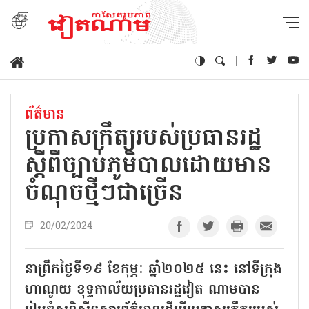
ព័ត៌មាន
ប្រកាសក្រឹត្យរបស់ប្រធានរដ្ឋ
ស្តីពីច្បាប់ភូមិបាលដោយមាន
ចំណុចថ្មីៗជាច្រើន
20/02/2024
នាព្រឹកថ្ងៃទី១៩ ខែកុម្ភៈ ឆ្នាំ២០២៥ នេះ នៅទីក្រុង
ហាណូយ ខុទ្ទកាល័យប្រធានរដ្ឋវៀត ណាមបាន