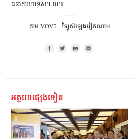
ធនាគារបរទេស។ ល៕
តាម VOV5 - វិទ្យុសំឡេង​វៀតណាម
អត្ថបទផ្សេងទៀត