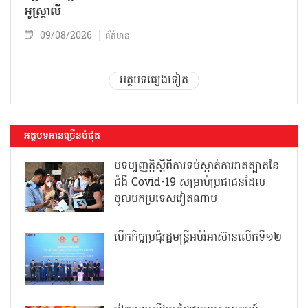
អូស្ត្រាលី
09/08/2026
ព័ត៌មាន
អត្ថបទផ្សេងទៀត
អត្ថបទអានច្រើនបំផុត
បទប្បញ្ញត្តិស្តីពីការទប់ស្កាត់ការរាតត្បាតនៃ
ជំងឺ Covid-19 សម្រាប់ប្រជាជនដែល
ចូលមកប្រទេសវៀតណាម
បើកកិច្ចប្រជុំរដ្ឋមន្ត្រីអប់រំអាស៊ានលើកទី១២