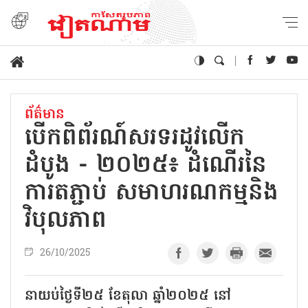
ព័ត៌មាន
បើកពិព័រណ៍សរទរដូវលើក
ដំបូង - ២០២៥៖ ដំណើរនៃ
ការតភ្ជាប់ សមាហរណកម្មនិង
វិបុលភាព
26/10/2025
នាយប់ថ្ងៃទី២៥ ខែតុលា ឆ្នាំ២០២៥ នៅ