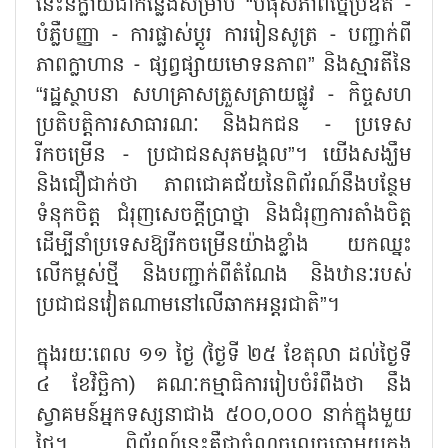
នេះនឹក្លាយជាកន្លែងសម្រាប់ “បំផុសភាពច្នៃប្រឌិត -
បំភ្លឺបញ្ញា - ការផ្លាស់ប្តូរ ការរៀនសូត្រ - បញ្ជាក់ពី
ភាពក្លាហាន - ផ្សព្វផ្សាយមោទនភាព” និងស្មារតីនៃ
“រដ្ឋស្ថាបនា សហគ្រាសត្រួសត្រាយផ្លូវ - កិច្ចសហ
ប្រតិបត្តិការសាធារណៈ និងឯកជន - ប្រទេស
រីកចម្រើន - ប្រជាជនសុភមង្គល”។ យើងសង្ឃឹម
និងជឿជាក់ថា ភាពជោគជ័យនៃពិព័រណ៍នឹងបន្ថែម
ទំនុកចិត្ត ជំរុញសេចក្តីប្រាថ្នា និងជំរុញការតាំងចិត្ត
ដើម្បីនាំប្រទេសឱ្យរីកចម្រើនយ៉ាងខ្លាំង យកឈ្នះ
លើកម្ពស់ថ្មី និងបញ្ជាក់ពីតំណែង និងឋានៈរបស់
ប្រជាជនវៀតណាមនៅលើឆាកអន្តរជាតិ”។
ក្នុងរយៈពេល ១១ ថ្ងៃ (ថ្ងៃទី ២៥ ខែតុលា ដល់ថ្ងៃទី
៤ ខែវិច្ឆិកា) គណៈកម្មាធិការរៀបចំរំពឹងថា នឹង
ស្វាគមន៍អ្នកទស្សនាជាង ៥០០,០០០ នាក់ក្នុងមួយ
ថ្ងៃ។ ពិព័រណ៍នេះគឺជាចំណុចលេចធ្លោមួយក្នុង