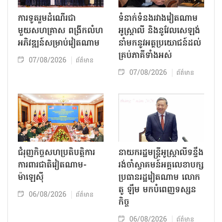
ការទូតរួមដំណើរជា
ទំនាក់ទំនងរវាងវៀតណាម
មួយសហគ្រាស ពង្រីកលំហ
អូស្ត្រាលី និងនូវែលសេឡង់
អភិវឌ្ឍន៍សម្រាប់វៀតណាម
នាំមកនូវអត្ថប្រយោជន៍ដល់
គ្រប់ភាគីទាំងអស់
07/08/2026
ព័ត៌មាន
07/08/2026
ព័ត៌មាន
ជំរុញកិច្ចសហប្រតិបត្តិការ
នាយករដ្ឋមន្ត្រីអូស្ត្រាលីទន្ទឹង
ការពារជាតិវៀតណាម-
រង់ចាំស្វាគមន៍អគ្គលេខាបក្ស
ម៉ាឡេស៊ី
ប្រធានរដ្ឋវៀតណាម លោក
តូ ឡឹម មកបំពេញទស្សន
06/08/2026
ព័ត៌មាន
កិច្ច
06/08/2026
ព័ត៌មាន