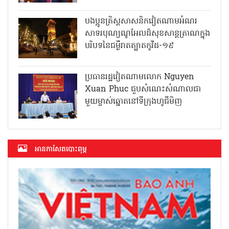
បងប្អូនគ្រិស្តសាសនិកវៀតណាមអំណរ
សាទរបុណ្យណូអែលដ៏សុខសាន្តត្រាណក្នុង
បរិបទនៃជម្ងឺរាតត្បាតកូវីដ-១៩
ប្រធានរដ្ឋវៀតណាមលោក Nguyen
Xuan Phuc ជួបសំណេះសំណាលជា
មួយម្ចាស់ឆ្នោតនៅទីក្រុងហូជីមិញ
អាន​កាសែត​បោះពុម្ភ