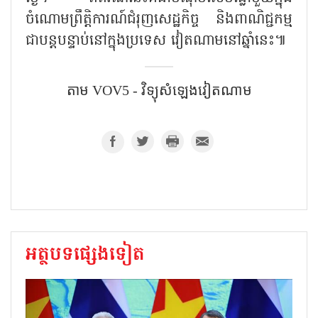
ចំណោមព្រឹត្តិការណ៍ជំរុញសេដ្ឋកិច្ច និងពាណិជ្ជកម្ម
ជាបន្តបន្ទាប់នៅក្នុងប្រទេស វៀតណាមនៅឆ្នាំនេះ៕
តាម VOV5 - វិទ្យុសំឡេង​វៀតណាម
អត្ថបទផ្សេងទៀត