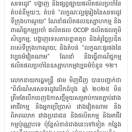
សរទរដូវ" បង្ហាញ និងផ្សព្វផ្សាយផលិតផលប្រចាំនៃ
តំបន់នីមួយៗ; តំបន់ "លក្ខណៈល្អផូរៀងនៃសរទរដូវ
ទីក្រុងហាណូយ" ណែនាំផលិតផលឧស្សាហកម្ម និង
ពាណិជ្ជកម្មប្រចាំ ផលិតផល OCOP ផលិតផលភូមិ
សិប្បកម្ម; បង្ហាញទេសភាពខ្នាតតូច និងគំរូច្នៃប្រឌិត
របស់ទីក្រុងហាណូយ; និងតំបន់ "លក្ខណៈផូរផងនៃ
វប្បធម៌វៀតណាម" ណែនាំ និងធ្វើពាណិជ្ជកម្ម
ផលិតផលប្រចាំនៃឧស្សាហកម្មវប្បធម៌ចំនួន ១២។
លោកនាយករដ្ឋមន្ត្រី ផាម មិញជីញ បានបញ្ជាក់ថា
“ពិព័រណ៍សរសរទរដូវលើកដំបូង ឆ្នាំ ២០២៥ មិន
ត្រឹមតែបើកចេញឱកាសថ្មីមួយសម្រាប់ការតភ្ជាប់រវាង
អាជីវកម្ម និងអ្នកប្រើប្រាស់ រវាងវៀតណាម និង
ពិភពលោក រវាងប្រជាជន និងផលិតកម្ម និងអាជីវ
កម្មប៉ុណ្ណោះទេ ប៉ុន្តែសំខាន់ជាងនេះទៅទៀត កន្លែង