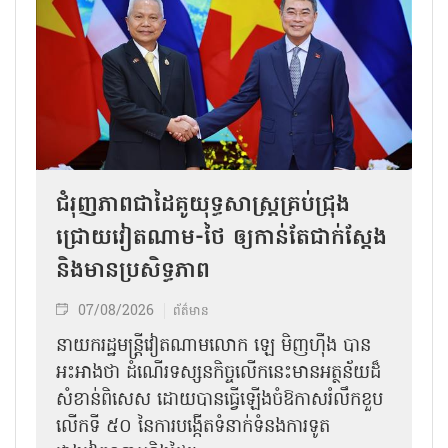
ជំរុញភាពជាដៃគូយុទ្ធសាស្ត្រគ្រប់ជ្រុង
ជ្រោយវៀតណាម-ថៃ ឲ្យកាន់តែជាក់ស្ដែង
និងមានប្រសិទ្ធភាព
07/08/2026
ព័ត៌មាន
នាយករដ្ឋមន្ត្រីវៀតណាមលោក ឡេ មិញហ៊ឹង បាន
អះអាងថា ដំណើរទស្សនកិច្ចលើកនេះមានអត្ថន័យដ៏
សំខាន់ពិសេស ដោយបានធ្វើឡើងចំឱកាសរំលឹកខួប
លើកទី ៥០ នៃការបង្កើតទំនាក់ទំនងការទូត