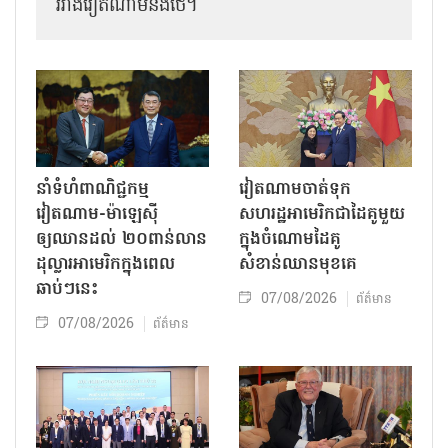
រវាងវៀតណាមនិងថៃ។
នាំទំហំពាណិជ្ជកម្ម
វៀតណាមចាត់ទុក
វៀតណាម-ម៉ាឡេស៊ី
សហរដ្ឋអាមេរិកជាដៃគូមួយ
ឲ្យឈានដល់ ២០ពាន់លាន
ក្នុងចំណោមដៃគូ
ដុល្លារអាមេរិកក្នុងពេល
សំខាន់ឈានមុខគេ
ឆាប់ៗនេះ
07/08/2026
ព័ត៌មាន
07/08/2026
ព័ត៌មាន