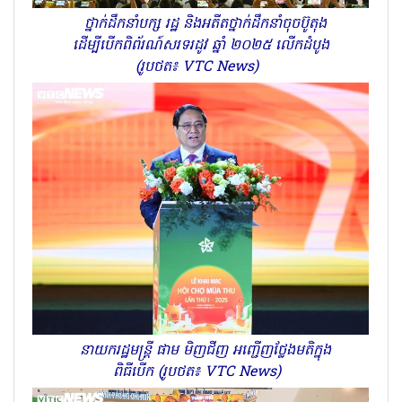
ថ្នាក់ដឹកនាំបក្ស រដ្ឋ និងអតីតថ្នាក់ដឹកនាំចុចប៊ូតុង
ដើម្បីបើកពិព័រណ៍សរទរដូវ ឆ្នាំ ២០២៥ លើកដំបូង
(រូបថត៖ VTC News)
នាយករដ្ឋមន្ត្រី ផាម មិញជីញ អញ្ជើញថ្លែងមតិក្នុង
ពិធីបើក (រូបថត៖ VTC News)