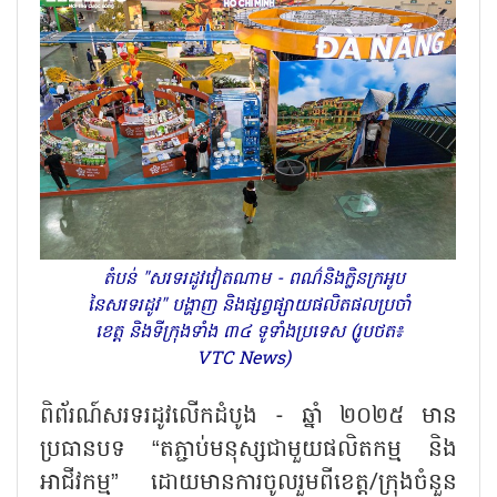
តំបន់ "សរទរដូវវៀតណាម - ពណ៌និងក្លិនក្រអូប
នៃសរទរដូវ" បង្ហាញ និងផ្សព្វផ្សាយផលិតផលប្រចាំ
ខេត្ត និងទីក្រុងទាំង ៣៤ ទូទាំងប្រទេស (រូបថត៖
VTC News)
ពិព័រណ៍សរទរដូវលើកដំបូង - ឆ្នាំ ២០២៥ មាន
ប្រធានបទ “តភ្ជាប់មនុស្សជាមួយផលិតកម្ម និង
អាជីវកម្ម” ដោយមានការចូលរួមពីខេត្ត/ក្រុងចំនួន