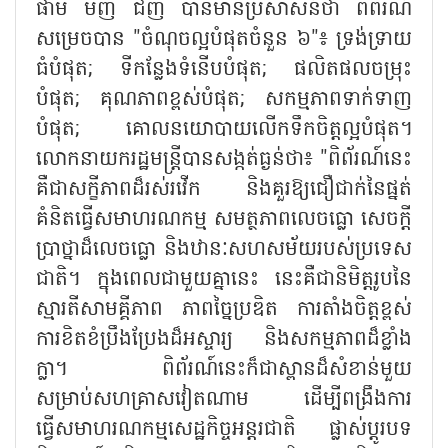
ផាម មិញ ជីញ បានមានប្រសាសន៍ថា ពិព័រណ៍
សម្រេចបាន "ចំណុចល្អបំផុតចំនួន ៦"៖ ទ្រង់ទ្រាយ
ធំបំផុត; ទីកន្លែងទំនើបបំផុត; ផលិតផលចម្រុះ
បំផុត; គុណភាពខ្ពស់បំផុត; សកម្មភាពទាក់ទាញ
បំផុត; គោលនយោបាយលើកទឹកចិត្តល្អបំផុត។
លោកនាយករដ្ឋមន្ត្រីបានសង្កត់ធ្ងន់ថា៖ "ពិព័រណ៍នេះ
គឺជាសក្ខីភាពដ៏រស់រវើក និងគួរឱ្យជឿជាក់នៃផ្នត់
គំនិតធ្វើសមាហរណកម្ម សមត្ថភាពលេចធ្លោ សេចក្តី
ប្រាថ្នាដ៏លេចធ្លោ និងឋានៈសហសម័យរបស់ប្រទេស
ជាតិ។ ក្នុងពេលជាមួយគ្នានេះ នេះគឺជានិមិត្តរូបនៃ
ស្មារតីសាមគ្គីភាព ភាពច្នៃប្រឌិត ការតាំងចិត្តខ្ពស់
ការខិតខំប្រឹងប្រែងដ៏អស្ចារ្យ និងសកម្មភាពដ៏ខ្លាំង
ក្លា។ ពិព័រណ៍នេះក៏ជាស្ពានដ៏សំខាន់មួយ
សម្រាប់សហគ្រាសវៀតណាម ដើម្បីពង្រឹងការ
ធ្វើសមាហរណកម្មសេដ្ឋកិច្ចអន្តរជាតិ ផ្លាស់ប្តូរបទ