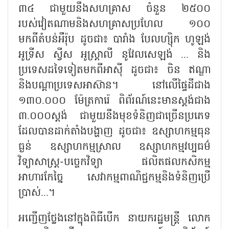
៣៤ ជាមួយនឹងសហគ្រាស ចំនួន ២៥០០
របស់វៀតណាមនិងសហគ្រាសប្រហែល ១០០
មកពីតំបន់អឺរ៉ុប ដូចជា៖ បារាំង បែលហ្ស៊ិក ហូឡង់
អូទ្រីស ស្វីស អូស្ត្រាលី នូវែលសេឡង់ ... និង
ប្រទេសដទៃទៀតមកពីអាស៊ី ដូចជា៖ ចិន ឥណ្ឌា
និងបណ្តាប្រទេសអាស៊ាន។ នៅលើផ្ទៃដីជាង
១៣០.០០០ ម៉ែត្រការ៉េ ពិព័រណ៍នេះមានស្តង់ជាង
៣.០០០ស្តង់ ជាមួយនឹងមុខទំនិញជាច្រើនប្រភេទ
ដែលបានដាក់តាំងបង្ហាញ ដូចជា៖ ឧស្សាហកម្មធុន
ធ្ងន់ ឧស្សាហកម្មស្រាល ឧស្សាហកម្មវប្បធម៌
វិទ្យាសាស្ត្រ-បច្ចេកវិទ្យា ផលិតផលកសិកម្ម
អាហារកែច្នៃ សេវាកម្មពាណិជ្ជកម្មនិងទំនិញប្រើ
ប្រាស់...។
អញ្ជើញថ្លែងនៅក្នុងពិធីបើក នាយករដ្ឋមន្ត្រី លោក