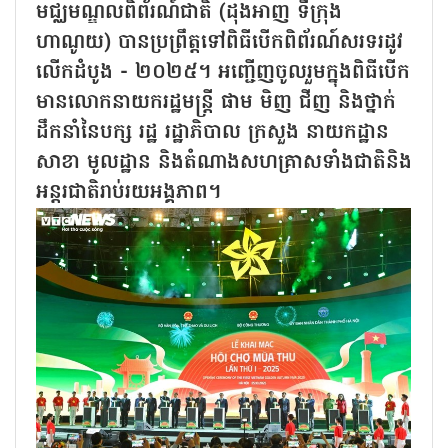
មជ្ឈមណ្ឌលពិព័រណ៍ជាតិ (ដុងអាញ ទីក្រុង
ហាណូយ) បានប្រព្រឹត្តទៅពិធីបើកពិព័រណ៍សរទរដូវ
លើកដំបូង - ២០២៥។ អញ្ជើញចូលរួមក្នុងពិធីបើក
មានលោកនាយករដ្ឋមន្ត្រី ផាម មិញ ជីញ និងថ្នាក់
ដឹកនាំនៃបក្ស រដ្ឋ រដ្ឋាភិបាល ក្រសួង នាយកដ្ឋាន
សាខា មូលដ្ឋាន និងតំណាងសហគ្រាសទាំងជាតិនិង
អន្តរជាតិរាប់រយអង្គភាព។