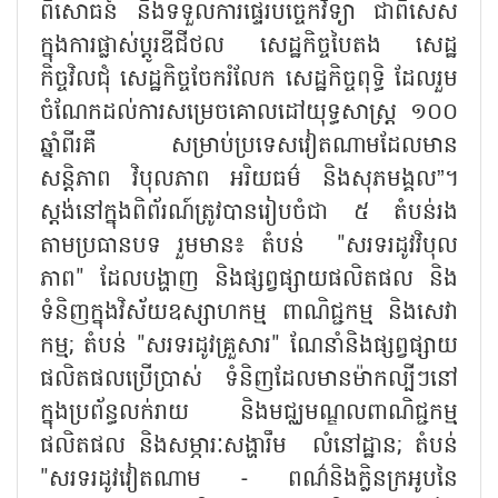
ពិសោធន៍ និងទទួលការផ្ទេរបច្ចេកវិទ្យា ជាពិសេស
ក្នុងការផ្លាស់ប្តូរឌីជីថល សេដ្ឋកិច្ចបៃតង សេដ្ឋ
កិច្ចវិលជុំ សេដ្ឋកិច្ចចែករំលែក សេដ្ឋកិច្ចពុទ្ធិ ដែលរួម
ចំណែកដល់ការសម្រេចគោលដៅយុទ្ធសាស្ត្រ ១០០
ឆ្នាំពីរគឺ សម្រាប់ប្រទេសវៀតណាមដែលមាន
សន្តិភាព វិបុលភាព អរិយធម៌ និងសុភមង្គល”។
ស្តង់នៅក្នុងពិព័រណ៍ត្រូវបានរៀបចំជា ៥ តំបន់រង
តាមប្រធានបទ រួមមាន៖ តំបន់ "សរទរដូវវិបុល
ភាព" ដែលបង្ហាញ និងផ្សព្វផ្សាយផលិតផល និង
ទំនិញក្នុងវិស័យឧស្សាហកម្ម ពាណិជ្ជកម្ម និងសេវា
កម្ម; តំបន់ "សរទរដូវគ្រួសារ" ណែនាំនិងផ្សព្វផ្សាយ
ផលិតផលប្រើប្រាស់ ទំនិញដែលមានម៉ាកល្បីៗនៅ
ក្នុងប្រព័ន្ធលក់រាយ និងមជ្ឈមណ្ឌលពាណិជ្ជកម្ម
ផលិតផល និងសម្ភារៈសង្ហារឹម លំនៅដ្ឋាន; តំបន់
"សរទរដូវវៀតណាម - ពណ៌និងក្លិនក្រអូបនៃ