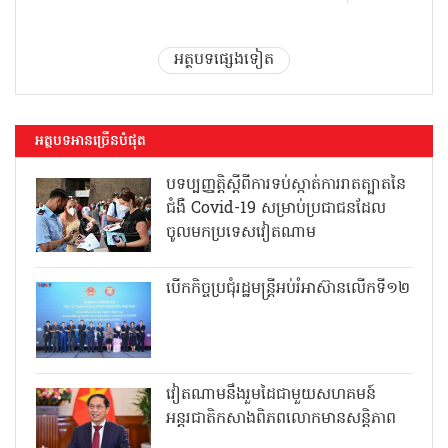
អត្ថបទផ្សេងទៀត
អត្ថបទអានច្រើនបំផុត
បទប្បញ្ញត្តិស្តីពីការទប់ស្កាត់ការរាតត្បាតនៃ
ជំងឺ Covid-19 សម្រាប់ប្រជាជនដែល
ចូលមកប្រទេសវៀតណាម
បើកកិច្ចប្រជុំរដ្ឋមន្ត្រីអប់រំអាស៊ានលើកទី១២
វៀតណាមនឹងរួមដៃជាមួយសហគមន៍
អន្តរជាតិកសាងពិភពលោកមានសន្តិភាព