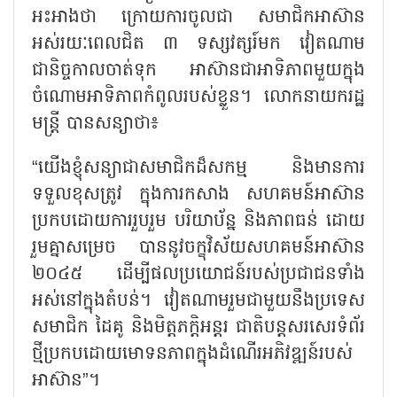
អះអាងថា ក្រោយការចូលជា សមាជិកអាស៊ាន
អស់រយៈពេលជិត ៣ ទស្សវត្សរ៍មក វៀតណាម
ជានិច្ចកាលចាត់ទុក អាស៊ានជាអាទិភាពមួយក្នុង
ចំណោមអាទិភាពកំពូលរបស់ខ្លួន។ លោកនាយករដ្ឋ
មន្ត្រី បានសន្យាថា៖
“
យើងខ្ញុំសន្យាជាសមាជិកដ៏សកម្ម និងមានការ
ទទួលខុសត្រូវ ក្នុងការកសាង សហគមន៍អាស៊ាន
ប្រកបដោយការរួបរួម បរិយាប័ន្ន និងភាពធន់ ដោយ
រួមគ្នាសម្រេច បាននូវចក្ខុវិស័យសហគមន៍អាស៊ាន
២០៤៥ ដើម្បីផលប្រយោជន៍របស់ប្រជាជនទាំង
អស់នៅក្នុងតំបន់។ វៀតណាមរួមជាមួយនឹងប្រទេស
សមាជិក ដៃគូ និងមិត្តភក្តិអន្តរ ជាតិបន្តសរសេរទំព័រ
ថ្មីប្រកបដោយមោទនភាពក្នុងដំណើរអភិវឌ្ឍន៍របស់
អាស៊ាន
”
។