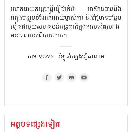
លោកនាយករដ្ឋមន្ត្រីជឿជាក់ថា អាស៊ានបាននិង
កំពុងបន្តរួមចំណែកដោយម្ចាស់ការ និងវិជ្ជមានបន្ថែម
ទៀតជាមួយសហគមន៍អន្តរជាតិក្នុងការបង្កើតរូបរាង
អនាគតរបស់ពិភពលោក៕
តាម VOV5 - វិទ្យុសំឡេង​វៀតណាម
អត្ថបទផ្សេងទៀត