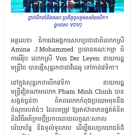
ថ្នាក់ដឹកនាំនិងគណៈប្រតិភូចូលរួមសម័យបើក។
(រូបថត៖ VOV)
អគ្គលេខា ធិការរងអង្គការសហប្រជាជាតិលោកស្រី
Amina J.Mohammed
ប្រធានគណៈកម្មា ធិ
ការអឺរ៉ុប លោកស្រី
Von Der Leyen
នាយករដ្ឋ
មន្ត្រីថៃ បានផ្ញើសុន្ទរកថាជាវីដេអូ ទៅកាន់វេទិកា។
នៅក្នុងសុន្ទរកថាបើកវេទិកា នាយករដ្ឋ
មន្ត្រីវៀតណាមលោក
Pham Minh Chinh
បាន
សង្កត់ធ្ងន់ថា ពិភពលោកកំពុងប្រឈមមុខនឹង
ចំណុចរបត់ធំៗ ដែលតម្រូវ ឱ្យអាស៊ានមានផ្នត់គំនិត
និងវិធីអភិក្រមថ្មីប្រកបដោយលក្ខណៈសកល
បរិយាប័ន្ន និងទូលំទូលាយ ដើម្បីផលប្រយោជន៍ដ៏