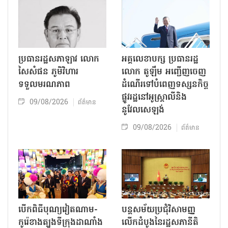
ប្រធានរដ្ឋសភាឡាវ លោក
អគ្គលេខាបក្ស ប្រធានរដ្ឋ
សៃសំផន ភូមិវិហារ
លោក តូឡឹម អញ្ជើញចេញ
ទទួលមរណភាព
ដំណើរទៅបំពេញទស្សនកិច្ច
ផ្លូវរដ្ឋនៅអូស្ត្រាលីនិង
09/08/2026
ព័ត៌មាន
នូវែលសេឡង់
09/08/2026
ព័ត៌មាន
បើកពិធីបុណ្យវៀតណាម-
បន្តសម័យប្រជុំវិសាមញ្ញ
កូរ៉េខាងត្បូងទីក្រុងដាណាំង
លើកដំបូងនៃរដ្ឋសភានីតិ