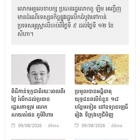
លោកអគ្គលេខាបក្ស ប្រធានរដ្ឋលោកតូ ឡឹម អញ្ជើញ
មានដំណើរទស្សនកិច្ចផ្លូវរដ្ឋលើកដំបូងទៅកាន់
ប្រទេសអូស្ត្រាលីចាប់ពីថ្ងៃទី ៩ ដល់ថ្ងៃទី ១២ ខែ
សីហា។
ពិធីកាន់ទុក្ខជាតិរយៈពេលពីរ
ប្រមូលបានអដ្ឋិធាតុ
ថ្ងៃ រំលឹកដល់ប្រធាន
យុទ្ធជនពលីចំនួន ១៨
រដ្ឋសភាឡាវ លោក
បន្ថែមទៀត នៅឧទ្យានឡេធី
សាយសំផន ភូមិវិហារ
រៀង ទីក្រុងហូជីមិញ
09/08/2026
09/08/2026
ព័ត៌មាន
ព័ត៌មាន