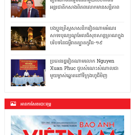
វៀតណាមនឹងរួមដៃជាមួយសហគមន៍
អន្តរជាតិកសាងពិភពលោកមានសន្តិភាព
បងប្អូនគ្រិស្តសាសនិកវៀតណាមអំណរ
សាទរបុណ្យណូអែលដ៏សុខសាន្តត្រាណក្នុង
បរិបទនៃជម្ងឺរាតត្បាតកូវីដ-១៩
ប្រធានរដ្ឋវៀតណាមលោក Nguyen
Xuan Phuc ជួបសំណេះសំណាលជា
មួយម្ចាស់ឆ្នោតនៅទីក្រុងហូជីមិញ
អាន​កាសែត​បោះពុម្ភ