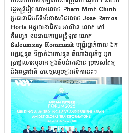
បានបើកយ៉ាងឱឡារិកនៅទីក្រុងហាណូយ។ នាយក
រដ្ឋមន្ត្រីវៀតណាមលោក Pham Minh Chinh
ប្រធានាធិបតីទីម័រខាងកើតលោក Jose Ramos
Horta អគ្គលេខាធិការ អាស៊ាន លោក កៅ
គឹមហួន ឧបនាយករដ្ឋមន្ត្រីឡាវ លោក
Saleumxay Kommasit មន្ត្រីរដ្ឋាភិបាល ឯក
អគ្គរដ្ឋទូត ទីភ្នាក់ងារការទូត តំណាងធុរកិច្ច អ្នក
ប្រាជ្ញឈានមុខគេ ក្នុងតំបន់អាស៊ាន ប្រទេសដៃគូ
និងអន្តរជាតិ បានចូលរួមក្នុងវេទិកានេះ។