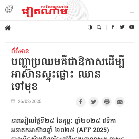
ព័ត៌មាន
បញ្ហាប្រឈមគឺជាឱកាសដើម្បី
អាស៊ានស្ទុះផ្លោះ ឈាន
ទៅមុខ
26/02/2025
នារសៀលថ្ងៃទី២៥ ខែកុម្ភៈ ឆ្នាំ២០២៥ វេទិកា
អនាគតអាស៊ានឆ្នាំ ២០២៥ (AFF 2025)