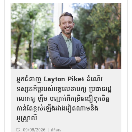
អ្នកជំនាញ Layton Pike៖ ដំណើរ
ទស្សនកិច្ចរបស់អគ្គលេខាបក្ស ប្រធានរដ្ឋ
លោកតូ ឡឹម បញ្ជាក់ពីកម្រិតជឿទុកចិត្ត
កាន់តែខ្ពស់ឡើងរវាងវៀតណាមនិង
អូស្ត្រាលី
09/08/2026
ព័ត៌មាន