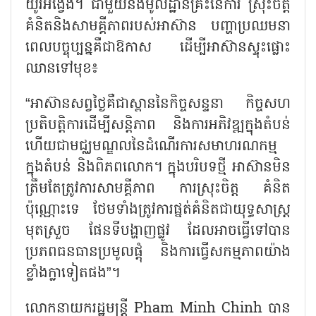
យូរអង្វែង។ ជាមួយនឹងមូលដ្ឋានគ្រឹះនៃការ ស្រុះចិត្ត
គំនិតនិងសាមគ្គីភាពរបស់អាស៊ាន បញ្ហាប្រឈមនា
ពេលបច្ចុប្បន្នគឺជាឱកាស ដើម្បីអាស៊ានស្ទុះផ្លោះ
ឈានទៅមុខ៖
“
អាស៊ានសព្វថ្ងៃគឺជាស្ពាននៃកិច្ចសន្ទនា កិច្ចសហ
ប្រតិបត្តិការដើម្បីសន្តិភាព និងការអភិវឌ្ឍក្នុងតំបន់
ហើយជាមជ្ឈមណ្ឌលនៃដំណើរការសមាហរណកម្ម
ក្នុងតំបន់ និងពិភពលោក។ ក្នុងបរិបទថ្មី អាស៊ានមិន
ត្រឹមតែត្រូវការសាមគ្គីភាព ការស្រុះចិត្ត គំនិត
ប៉ុណ្ណោះទេ ថែមទាំងត្រូវការផ្នត់គំនិតជាយុទ្ធសាស្ត្រ
មុតស្រួច ផែនទីបង្ហាញផ្លូវ ដែលអាចធ្វើទៅបាន
ប្រភពធនធានប្រមូលផ្តុំ និងការធ្វើសកម្មភាពយ៉ាង
ខ្លាំងក្លាទៀតផង
”
។
លោកនាយករដ្ឋមន្ត្រី
Pham Minh Chinh
បាន