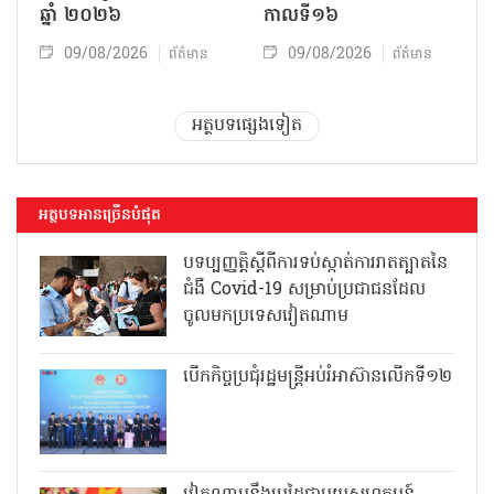
ឆ្នាំ ២០២៦
កាលទី១៦
09/08/2026
09/08/2026
ព័ត៌មាន
ព័ត៌មាន
អត្ថបទផ្សេងទៀត
អត្ថបទអានច្រើនបំផុត
បទប្បញ្ញត្តិស្តីពីការទប់ស្កាត់ការរាតត្បាតនៃ
ជំងឺ Covid-19 សម្រាប់ប្រជាជនដែល
ចូលមកប្រទេសវៀតណាម
បើកកិច្ចប្រជុំរដ្ឋមន្ត្រីអប់រំអាស៊ានលើកទី១២