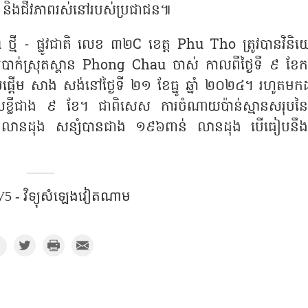
ើរ និងជីវភាពរស់នៅរបស់ប្រជាជន៕
្មី - ផ្លូវជាតិ លេខ ៣២C ខេត្ត Phu Tho ត្រូវបានវិនិ
ការបាក់ស្រុតស្ពាន Phong Chau ចាស់ កាលពីថ្ងៃទី ៩ ខែកញ
់ផ្តើម សាង សង់នៅថ្ងៃទី ២១ ខែធ្នូ ឆ្នាំ ២០២៤។ រហូតមក
ពេលខ្លីជាង ៩ ខែ។ ជាពិសេស ការចំណាយប៉ាន់ស្មានសរុបនៃ
លានដុង សន្សំបានជាង ១៩៦ពាន់ លានដុង បើធៀបនឹង
5 - វិទ្យុសំឡេង​វៀតណាម