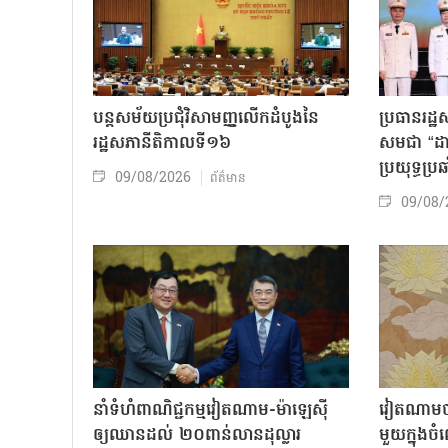
បន្តសម័យប្រជុំវិសាមញ្ញលើកដំបូងនៃ
ប្រធានរដ្ឋ
រដ្ឋសភានីតិកាលទី១៦
សមជា “ដាវម
ប្រយុទ្ធប្រឆ
09/08/2026
ព័ត៌មាន
09/08/
នាំទំហំពាណិជ្ជកម្មវៀតណាម-ម៉ាឡេស៊ី
វៀតណាមចា
ឲ្យឈានដល់ ២០ពាន់លានដុល្លារ
មួយក្នុង