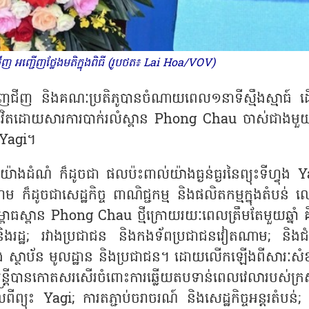
ជីញ អញ្ជើញថ្លែងមតិក្នុងពិធី (រូបថត៖ Lai Hoa/VOV)
 មិញជីញ និងគណៈប្រតិភូបានចំណាយពេល១នាទីស្មឹងស្មាធ៍ ដើម
់ជីវិតដោយសារការបាក់រលំស្ពាន
Phong Chau ចាស់ជាងមួយឆ្
រ Yagi។
ិយ៉ាងដំណំ ក៏ដូចជា ផលប៉ះពាល់យ៉ាងធ្ងន់ធ្ងរនៃព្យុះទីហ្វុង
Y
៏ដូចជាសេដ្ឋកិច្ច ពាណិជ្ជកម្ម និងផលិតកម្មក្នុងតំបន់ 
ពោធស្ពាន Phong Chau ថ្មីក្រោយរយៈពេលត្រឹមតែមួយឆ្នាំ គ
ស និងរដ្ឋ; រវាងប្រជាជន និងកងទ័ពប្រជាជនវៀតណាម; និងជំ
្រសួង ស្ថាប័ន មូលដ្ឋាន និងប្រជាជន។ ដោយលើកឡើងពីសារៈសំខ
ត្រីបានកោតសរសើរចំពោះការឆ្លើយតបទាន់ពេលវេលារបស់ក្រ
ីព្យុះ Yagi; ការតភ្ជាប់ចរាចរណ៍ និងសេដ្ឋកិច្ចអន្តរតំបន់;