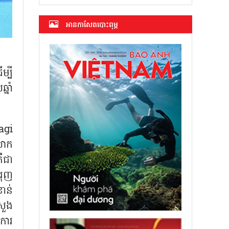
អាន​កាសែត​បោះពុម្ភ
្បី
នាំ
agi
លោក
ឺជា
រុញ
ាន់
សួង
 ការ