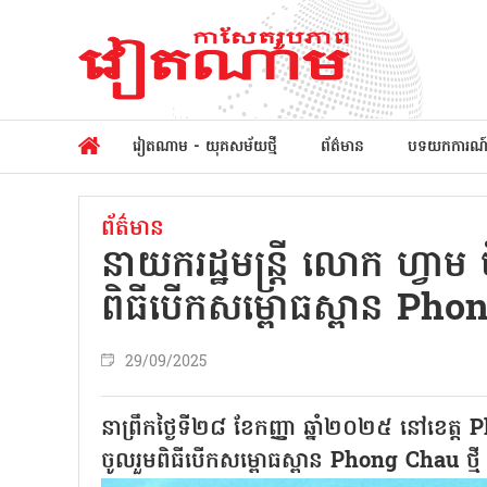
វៀតណាម - យុគសម័យថ្មី
ព័ត៌មាន
បទយកការណ
ព័ត៌មាន
នាយករដ្ឋមន្ត្រី លោក ហ្វា
ពិធីបើកសម្ពោធស្ពាន Ph
29/09/2025
នាព្រឹកថ្ងៃទី២៨ ខែកញ្ញា ឆ្នាំ២០២៥ នៅខេត្ត
ចូលរួមពិធីបើកសម្ពោធស្ពាន Phong Chau ថ្ម