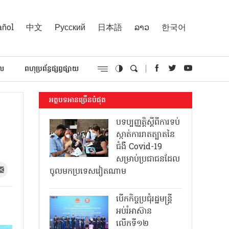
añol
中文
Русский
日本語
ລາວ
한국어
គល
ពហុប្រព័ន្ធផ្សព្វផ្សាយ
អត្ថបទអានច្រើនបំផុត
បទប្បញ្ញត្តិស្តីពីការទប់
ស្កាត់ការរាតត្បាតនៃ
ជំងឺ Covid-19
សម្រាប់ប្រជាជនដែល
ចូលមកប្រទេសវៀតណាម
បើកកិច្ចប្រជុំរដ្ឋមន្ត្រី
អប់រំអាស៊ាន
លើកទី១២