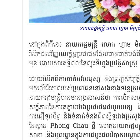
នាយករដ្ឋមន្ត្រី លោក ហ្វាម មិញ
នៅក្នុងពិធីនេះ នាយករដ្ឋមន្ត្រី លោក ហ្វាម
រំលឹកដល់វិញ្ញាណក្ខ័ន្ធប្រជាជនដែលបានបាត់បង
មុន ដោយសារឥទ្ធិពលនៃព្យុះទីហ្វុងប្រវត្តិសាស្ត្
ដោយរំលឹកពីការបាត់បង់មនុស្ស និងទ្រព្យសម្បត្ត
មកលើជីវភាពរបស់ប្រជាជននៅសងខាងទន្លេក្រហម ក
នាយករដ្ឋមន្ត្រីបានមានប្រសាសន៍ថា ការបើកសម្
សក្ខីភាពនៃការតភ្ជាប់រវាងប្រជាជនជាមួយបក្
ការជឿទុកចិត្ត និងទំនាក់ទំនងជិតស្និទ្ធរវាងក
នៃស្ពាន Phong Chau ថ្មី លោកនាយករដ្ឋមន្
សាខា និងមូលដ្ឋានក្នុងការជម្នះផលវិបាកបណ្តាលព