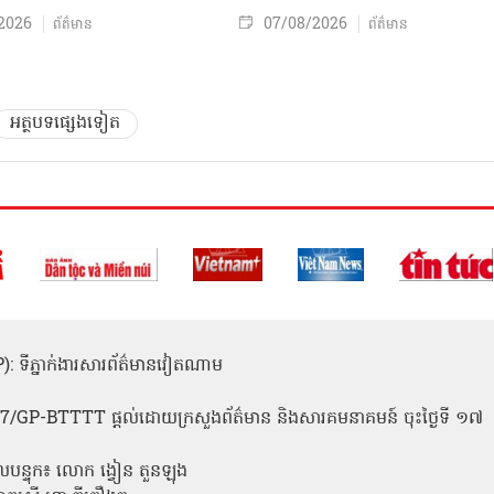
2026
07/08/2026
ព័ត៌មាន
ព័ត៌មាន
អត្ថបទផ្សេងទៀត
(ICP): ទីភ្នាក់ងារសារព័ត៌មានវៀតណាម
1
 137/GP-BTTTT ផ្តល់ដោយក្រសួងព័ត៌មាន និងសារគមនាគមន៍ ចុះថ្ងៃទី ១៧
លបន្ទុក៖ លោក ង្វៀន តួនឡុង