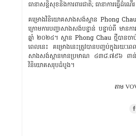
ធានាសន្តិសុខនិងការពារជាតិ; ធានាការធ្វើដំណ
គម្រោងវិនិយោគសាងសង់ស្ពាន
Phong Chau ថ
ក្រោមការបញ្ជាសាងសង់បន្ទាន់ បន្ទាប់ពី មាន
ឆ្នាំ ២០២៤។ ស្ពាន Phong Chau ថ្មីបានចាប
ពេលនេះ គម្រោងនេះត្រូវបានបញ្ចប់ក្នុងរយៈ
សាងសង់ស្ពានមានប្រមាណ ៤៣៨.៧៩៦ ពាន់
វិនិយោគសរុបដំបូង។
តាម VOV