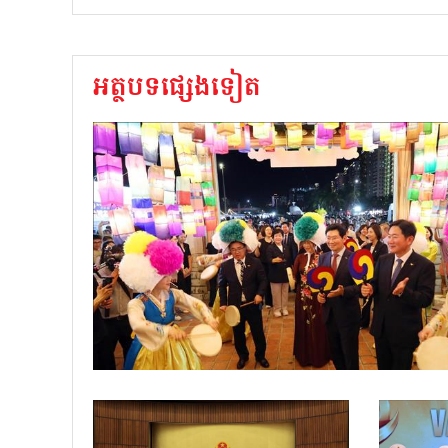
អត្ថបទផ្សេងទៀត