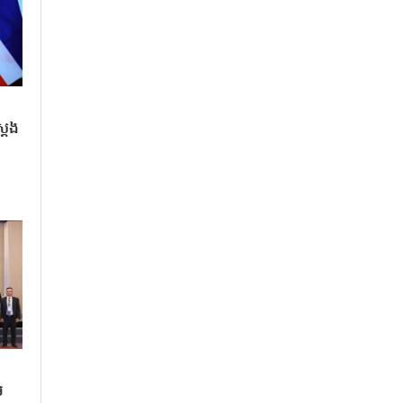
ដែង
ម