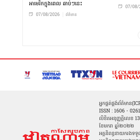
អាមេរិកក្នុងពេល ឆាប់ៗនេះ
07/08/
07/08/2026
ព័ត៌មាន
អ្នកផ្គត់ផ្គង់ព័ត៌មាន
ISSN : 1606 - 026
លិខិតអនុញ្ញត្តិលេខ
ខែមករា ឆ្នាំ២០២២
អគ្គនិពន្ធនាយករងទទួ