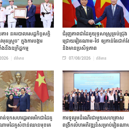
សភា៖ នគរបាលសេដ្ឋកិច្ចសក្តិ
ជំរុញភាពជាដៃគូយុទ្ធសាស្ត្រគ្រប់ជ្រុង
ុតស្រួច” ក្នុងការបង្ការ
ជ្រោយវៀតណាម-ថៃ ឲ្យកាន់តែជាក់ស្
ាំងនឹងឧក្រិដ្ឋកម្ម
និងមានប្រសិទ្ធភាព
2026
07/08/2026
ព័ត៌មាន
ព័ត៌មាន
ត់ទុកសហរដ្ឋអាមេរិកជាដៃគូ
ការទូតរួមដំណើរជាមួយសហគ្រាស
ចំណោមដៃគូសំខាន់ឈានមុខគេ
ពង្រីកលំហអភិវឌ្ឍន៍សម្រាប់វៀតណា