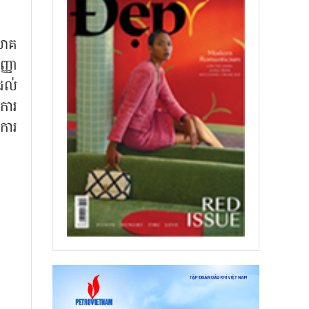
យោគ
្ញា
ដល់
ការ
ការ