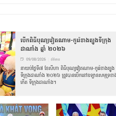
បើកពិធីបុណ្យវៀតណាម-កូរ៉េខាងត្បូងទីក្រុង
ដាណាំង ឆ្នាំ ២០២៦
09/08/2026
ព័ត៌មាន
នាយប់ថ្ងៃទី៧ ខែសីហា ពិធីបុណ្យវៀតណាម-កូរ៉េខាងត្បូង
ទីក្រុងដាណាំង ២០២៦ ត្រូវបានបើកនៅឧទ្យានសមុទ្រខា
កើត ទីក្រុងដាណាំង។