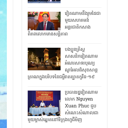
វៀតណាមនឹងរួមដៃជា
មួយសហគមន៍
អន្តរជាតិកសាង
ពិភពលោកមានសន្តិភាព
បងប្អូនគ្រិស្ត
សាសនិកវៀតណាម
អំណរសាទរបុណ្យ
ណូអែលដ៏សុខសាន្ត
ត្រាណក្នុងបរិបទនៃជម្ងឺរាតត្បាតកូវីដ-១៩
ប្រធានរដ្ឋវៀតណាម
លោក Nguyen
Xuan Phuc ជួប
សំណេះសំណាលជា
មួយម្ចាស់ឆ្នោតនៅទីក្រុងហូជីមិញ