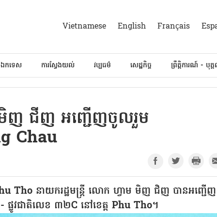
Vietnamese
English
Français
Esp
៍ឯកទេស
ការស្វែងយល់
វប្បធម៌
សេដ្ឋកិច្ច
ព្រឹត្តិការណ៍ - បុគ្
ម មិញ ជីញ អញ្ជើញចូលរួម
ong Chau
 Phu Tho នាយករដ្ឋមន្ត្រី លោក ហ្វាម មិញ ជិញ បានអញ្ជើញ
ី - ផ្លូវជាតិលេខ ៣២C នៅខេត្ត Phu Tho។