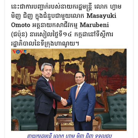
នេះជាការបញ្ជាក់របស់នាយករដ្ឋមន្ត្រី លោក ហ្វាម
មិញ ជិញ ក្នុងជំនួបជាមួយលោក Masayuki
Omoto អគ្គនាយកសាជីវកម្ម Marubeni
(ជប៉ុន) នារសៀលថ្ងៃទី១៤ កក្កដានៅទីស្តីការ
រដ្ឋាភិបាលនៃទីក្រុងហាណូយ។
នាយករដ្ឋមន្ត្រី លោក ហ្វាម មិញ ជិញ ទទួលជួប