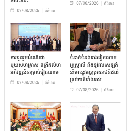
ឆាប់ៗនេះ
07/08/2026
ព័ត៌មាន
07/08/2026
ព័ត៌មាន
ការទូតរួមដំណើរជា
ទំនាក់ទំនងរវាងវៀតណាម
មួយសហគ្រាស ពង្រីកលំហ
អូស្ត្រាលី និងនូវែលសេឡង់
អភិវឌ្ឍន៍សម្រាប់វៀតណាម
នាំមកនូវអត្ថប្រយោជន៍ដល់
គ្រប់ភាគីទាំងអស់
07/08/2026
ព័ត៌មាន
07/08/2026
ព័ត៌មាន