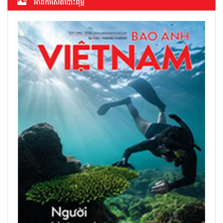
អាន​កាសែត​បោះពុម្ភ