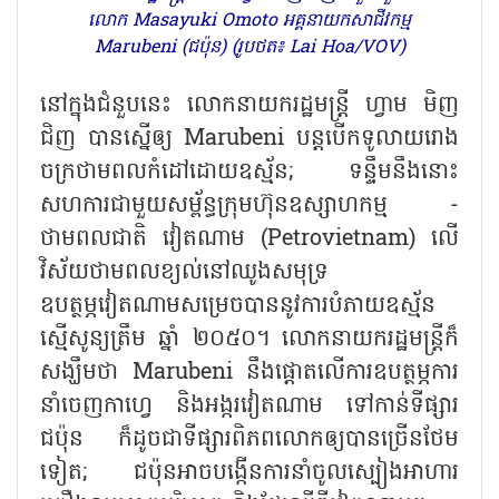
លោក Masayuki Omoto អគ្គនាយកសាជីវកម្ម
Marubeni (ជប៉ុន) (រូបថត៖ Lai Hoa/VOV)
នៅក្នុងជំនួបនេះ លោកនាយករដ្ឋមន្ត្រី ហ្វាម មិញ
ជិញ បានស្នើឲ្យ
Marubeni
បន្តបើកទូលាយរោង
ចក្រថាមពលកំដៅដោយឧស្ម័ន
;
ទន្ទឹមនឹងនោះ
សហការជាមួយសម្ព័ន្ធក្រុមហ៊ុនឧស្សាហកម្ម -
ថាមពលជាតិ វៀតណាម (
Petrovietnam)
លើ
វិស័យថាមពលខ្យល់នៅឈូងសមុទ្រ
ឧបត្ថម្ភវៀតណាមសម្រេចបាននូវការបំភាយឧស្ម័ន
ស្មើសូន្យត្រឹម ឆ្នាំ ២០៥០។ លោកនាយករដ្ឋមន្ត្រីក៏
សង្ឃឹមថា
Marubeni
នឹងផ្តោតលើការឧបត្ថម្ភការ
នាំចេញកាហ្វេ និងអង្ករវៀតណាម ទៅកាន់ទីផ្សារ
ជប៉ុន ក៏ដូចជាទីផ្សារពិភពលោកឲ្យបានច្រើនថែម
ទៀត
;
ជប៉ុនអាចបង្កើនការនាំចូលស្បៀងអាហារ