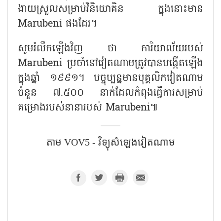
ងាយស្រួលសម្រាប់វិនិយោគិន ក្នុងនោះមាន
Marubeni
ផងដែរ។
សូមរំលឹកឡើងវិញ ថា ការិយាល័យរបស់
Marubeni
ប្រចាំនៅវៀតណាមត្រូវបានបង្កើតឡើង
ក្នុងឆ្នាំ ១៩៩១។ បច្ចុប្បន្នមានបុគ្គលិកវៀតណាម
ចំនួន ៧.៥០០ នាក់ដែលកំពុងធ្វើការសម្រាប់
គម្រោងរបស់នានារបស់
Marubeni
៕
តាម VOV5 - វិទ្យុសំឡេង​វៀតណាម