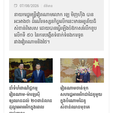
07/08/2026
ព័ត៌មាន
នាយករដ្ឋមន្ត្រីវៀតណាមលោក ឡេ មិញហ៊ឹង បាន
អះអាងថា ដំណើរទស្សនកិច្ចលើកនេះមានអត្ថន័យដ៏
សំខាន់ពិសេស ដោយបានធ្វើឡើងចំឱកាសរំលឹកខួប
លើកទី ៥០ នៃការបង្កើតទំនាក់ទំនងការទូត
រវាងវៀតណាមនិងថៃ។
នាំទំហំពាណិជ្ជកម្ម
វៀតណាមចាត់ទុក
វៀតណាម-ម៉ាឡេស៊ី
សហរដ្ឋអាមេរិកជាដៃគូមួយ
ឲ្យឈានដល់ ២០ពាន់លាន
ក្នុងចំណោមដៃគូ
ដុល្លារអាមេរិកក្នុងពេល
សំខាន់ឈានមុខគេ