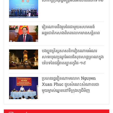
បើកកិច្ចប្រជុំរដ្ឋមន្ត្រីអប់រំអាស៊ានលើកទី១២
វៀតណាមនឹងរួមដៃជាមួយសហគមន៍
អន្តរជាតិកសាងពិភពលោកមានសន្តិភាព
បងប្អូនគ្រិស្តសាសនិកវៀតណាមអំណរ
សាទរបុណ្យណូអែលដ៏សុខសាន្តត្រាណក្នុង
បរិបទនៃជម្ងឺរាតត្បាតកូវីដ-១៩
ប្រធានរដ្ឋវៀតណាមលោក Nguyen
Xuan Phuc ជួបសំណេះសំណាលជា
មួយម្ចាស់ឆ្នោតនៅទីក្រុងហូជីមិញ