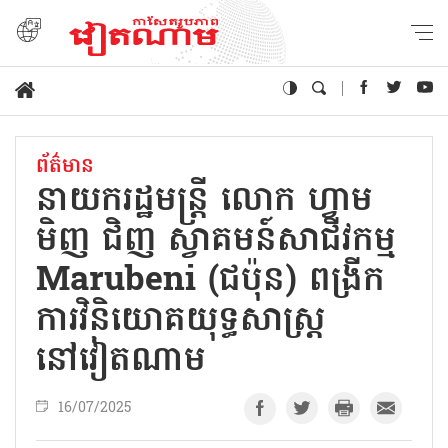
ព័ត៌មាន
នាយករដ្ឋមន្ត្រី លោក ហ្វាម
មិញ ជិញ ស្វាគមន៍សាជីវកម្ម
Marubeni (ជប៉ុន) ពង្រីក
ការវិនិយោគយុទ្ធសាស្ត្រ
នៅវៀតណាម
16/07/2025