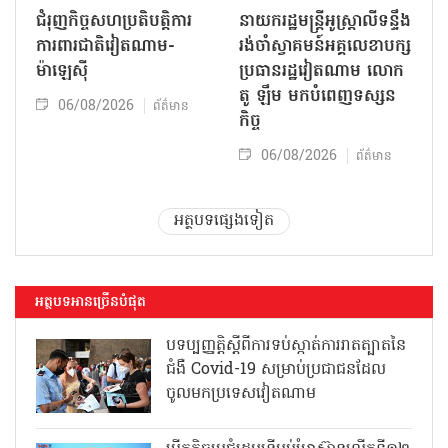
ជំរុញកិច្ចសហប្រតិបត្តិការ
នាយករដ្ឋមន្ត្រីអូស្ត្រាលីទន្ទឹង
ការពារជាតិវៀតណាម-
រង់ចាំស្វាគមន៍អគ្គលេខាបក្ស
ម៉ាឡេស៊ី
ប្រធានរដ្ឋវៀតណាម លោក
តូ ឡឹម មកបំពេញទស្សន
06/08/2026
ព័ត៌មាន
កិច្ច
06/08/2026
ព័ត៌មាន
អត្ថបទផ្សេងទៀត
អត្ថបទអានច្រើនបំផុត
បទប្បញ្ញត្តិស្តីពីការទប់ស្កាត់ការរាតត្បាតនៃ
ជំងឺ Covid-19 សម្រាប់ប្រជាជនដែល
ចូលមកប្រទេសវៀតណាម