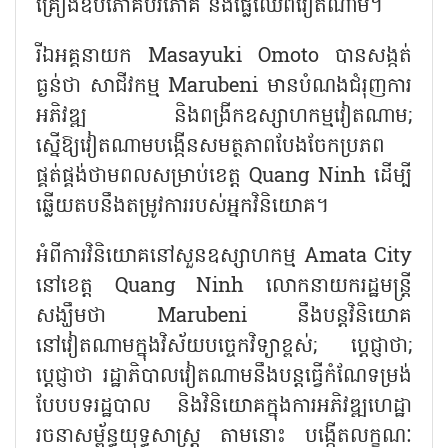
គ្រឿងឧបភោគបរិភោគ និងផ្លែឈើពីវៀតណាម។
រីឯអគ្គនាយក
Masayuki Omoto
បានសង្កត់
ធ្ងន់ថា សាជីវកម្ម
Marubeni
មានបំណងជំរុញការ
អភិវឌ្ឍ និងពង្រីកឧស្សាហកម្មវៀតណាម
;
ស្នើឱ្យវៀតណាមបង្កើនសមត្ថភាពបែងចែកប្រភព
ផ្គត់ផ្គង់ថាមពលសម្រាប់ខេត្ត
Quang Ninh
ដើម្បី
ឆ្លើយតបនឹងតម្រូវការរបស់អ្នកវិនិយោគ។
អំពីការវិនិយោគនៅសួនឧស្សាហកម្ម
Amata City
នៅខេត្ត
Quang Ninh
លោកនាយករដ្ឋមន្ត្រី
សង្ឃឹមថា
Marubeni
នឹងបន្តវិនិយោគ
នៅវៀតណាមក្នុងវិស័យបច្ចេកវិទ្យាខ្ពស់
;
ប្តេជ្ញាថា
;
ប្តេជ្ញាថា រដ្ឋាភិបាលវៀតណាមនឹងបន្តធ្វើកំណែទម្រង់
បែបបទរដ្ឋបាល និងវិនិយោគក្នុងការអភិវឌ្ឍហេដ្ឋា
រចនាសម្ព័ន្ធយុទ្ធសាស្ត្រ តាមនោះ បង្កើតលក្ខណៈ