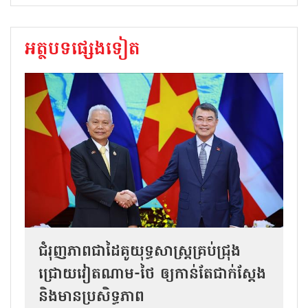
អត្ថបទផ្សេងទៀត
ជំរុញភាពជាដៃគូយុទ្ធសាស្ត្រគ្រប់ជ្រុង
ជ្រោយវៀតណាម-ថៃ ឲ្យកាន់តែជាក់ស្ដែង
និងមានប្រសិទ្ធភាព