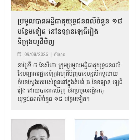
ប្រមូលបានអដ្ឋិធាតុយុទ្ធជនពលីចំនួន ១៨
បន្ថែមទៀត នៅឧទ្យានឡេធីរៀង
ទីក្រុងហូជីមិញ
09/08/2026
ព័ត៌មាន
នាថ្ងៃទី ៨ ខែសីហា ក្រុមប្រមូលអដ្ឋិធាតុយុទ្ធជនពលី
នៃបញ្ជាការដ្ឋានទីក្រុងហូជីមិញបានបន្តបើកទូលាយ
តំបន់ស្វែងរករបស់ខ្លួននៅក្នុងតំបន់ B នៃឧទ្យាន ឡេធី
រៀង ដោយបានរកឃើញ និងប្រមូលអដ្ឋិធាតុ
យុទ្ធជនពលីចំនួន ១៨ បន្ថែមទៀត។