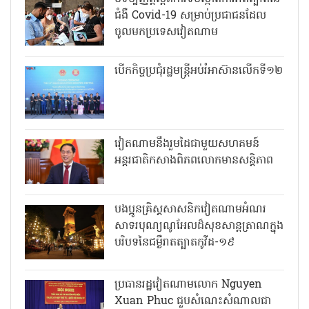
ជំងឺ Covid-19 សម្រាប់ប្រជាជនដែល
ចូលមកប្រទេសវៀតណាម
បើកកិច្ចប្រជុំរដ្ឋមន្ត្រីអប់រំអាស៊ានលើកទី១២
វៀតណាមនឹងរួមដៃជាមួយសហគមន៍
អន្តរជាតិកសាងពិភពលោកមានសន្តិភាព
បងប្អូនគ្រិស្តសាសនិកវៀតណាមអំណរ
សាទរបុណ្យណូអែលដ៏សុខសាន្តត្រាណក្នុង
បរិបទនៃជម្ងឺរាតត្បាតកូវីដ-១៩
ប្រធានរដ្ឋវៀតណាមលោក Nguyen
Xuan Phuc ជួបសំណេះសំណាលជា