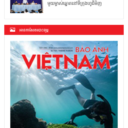
មួយម្ចាស់ឆ្នោតនៅទីក្រុងហូជីមិញ
អាន​កាសែត​បោះពុម្ភ