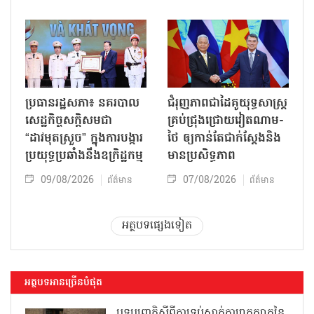
ប្រធានរដ្ឋសភា៖ នគរបាល
ជំរុញភាពជាដៃគូយុទ្ធសាស្ត្រ
សេដ្ឋកិច្ចសក្តិសមជា
គ្រប់ជ្រុងជ្រោយវៀតណាម-
“ដាវមុតស្រួច” ក្នុងការបង្ការ
ថៃ ឲ្យកាន់តែជាក់ស្ដែងនិង
ប្រយុទ្ធប្រឆាំងនឹងឧក្រិដ្ឋកម្ម
មានប្រសិទ្ធភាព
09/08/2026
07/08/2026
ព័ត៌មាន
ព័ត៌មាន
អត្ថបទផ្សេងទៀត
អត្ថបទអានច្រើនបំផុត
បទប្បញ្ញត្តិស្តីពីការទប់ស្កាត់ការរាតត្បាតនៃ