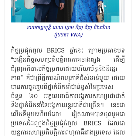
នាយករដ្ឋមន្ត្រី លោក ហ្វាម មិញ ជិញ និងភរិយា
(រូបថត៖ VNA)
កិច្ចប្រជុំកំពូល BRICS ឆ្នាំនេះ ក្រោមប្រធានបទ
“បង្កើនកិច្ចសហប្រតិបត្តិការភាគខាងត្បូង ដើម្បី
ជំរុញអភិបាលកិច្ចប្រកបដោយបរិយាប័ន្ននិងនិរន្តរ
ភាព" គឺជាព្រឹត្តិការណ៍ពហុភាគីដ៏សំខាន់មួយ ដោយ
មានការចូលរួមពីថ្នាក់ដឹកនាំជាន់ខ្ពស់នៃប្រទេស
ចំនួន ២០ អគ្គលេខាធិការអង្គការសហប្រជាជាតិ
និងថ្នាក់ដឹកនាំនៃអង្គការអន្តរជាតិជាច្រើន។ នេះជា
លើកទីមួយហើយដែល វៀតណាមបានចូលរួមជា
ប្រទេសដៃគូក្នុងកិច្ចប្រជុំកំពូល BRICS ដែលជា
យន្តការសហប្រតិបត្តិការពហុភាគីរវាងប្រទេស ដែល