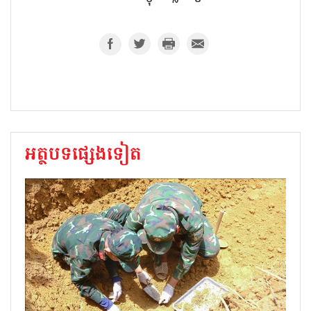
អត្ថបទផ្សេងទៀត