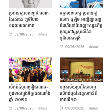
ប្រធានរដ្ឋសភាឡាវ លោក
អគ្គលេខាបក្ស ប្រធានរដ្ឋ
សៃសំផន ភូមិវិហារ
លោក តូឡឹម អញ្ជើញចេញ
ទទួលមរណភាព
ដំណើរទៅបំពេញទស្សនកិច្ច
ផ្លូវរដ្ឋនៅអូស្ត្រាលីនិង
09/08/2026
ព័ត៌មាន
នូវែលសេឡង់
09/08/2026
ព័ត៌មាន
បើកពិធីបុណ្យវៀតណាម-
បន្តសម័យប្រជុំវិសាមញ្ញ
កូរ៉េខាងត្បូងទីក្រុងដាណាំង
លើកដំបូងនៃរដ្ឋសភានីតិ
ឆ្នាំ ២០២៦
កាលទី១៦
09/08/2026
09/08/2026
ព័ត៌មាន
ព័ត៌មាន