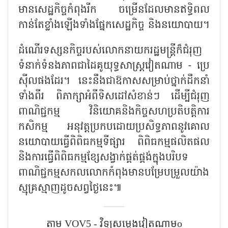
មានសេដ្ឋកិច្ចកំពុងរីក ចម្រើនដែលមានឥទ្ធិពល
កាន់តែខ្លាំងឡើងទាំងផ្នែកសេដ្ឋកិច្ច និងនយោបាយ។
ដំណើរទស្សនកិច្ចរបស់លោកនាយករដ្ឋមន្ត្រីក៏ជំរុញ
ទំនាក់ទំនងភាពជាដៃគូយុទ្ធសាស្ត្រវៀតណាម - ប្រេ
ស៊ីលផងដែរ។ នេះនឹងជាឱកាសសម្រាប់ថ្នាក់ដឹកនាំ
ទាំងពីរ ពិភាក្សាអំពីទិសដៅសំខាន់ៗ ដើម្បីជំរុញ
ពាណិជ្ជកម្ម វិនិយោគនិងកិច្ចសហប្រតិបត្តិការ
កសិកម្ម អនុវត្តប្រកបដោយប្រសិទ្ធភាពនូវគោល
នយោបាយធ្វើពិពិធកម្មទីផ្សារ ពិពិធកម្មផលិតផល
និងការធ្វើពិពិធកម្មខ្សែសង្វាក់ផ្គត់ផ្គង់ក្នុងបរិបទ
ពាណិជ្ជកម្មសកលលោកកំពុងមានបម្រែបម្រួលយ៉ាង
ស្មុគ្រស្មាញដូចសព្វថ្ងៃនេះ៕
តាម​ VOV5 - វិទ្យុសម្លេងវៀតណាមo