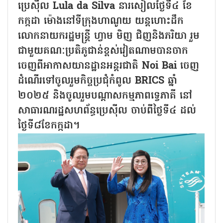
ប្រេស៊ីល Lula da Silva នារសៀលថ្ងៃទី៤ ខែ
កក្កដា ម៉ោងនៅទីក្រុងហាណូយ យន្តហោះដឹក
លោកនាយករដ្ឋមន្ត្រី ហ្វាម មិញ ជិញនិងភរិយា រួម
ជាមួយគណៈប្រតិភូជាន់ខ្ពស់វៀតណាមបានចាក
ចេញពីអាកាសយានដ្ឋានអន្តរជាតិ Noi Bai ចេញ
ដំណើរទៅចូលរួមកិច្ចប្រជុំកំពូល BRICS ឆ្នាំ
២០២៥ និងចូលរួមបណ្តាសកម្មភាពទ្វេភាគី នៅ
សាធារណរដ្ឋសហព័ន្ធប្រេស៊ីល ចាប់ពីថ្ងៃទី៤ ដល់
ថ្ងៃទី៨ខែកក្កដា។