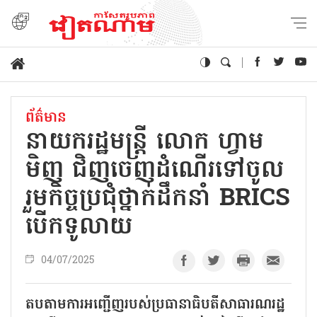
ព័ត៌មាន
នាយករដ្ឋមន្ត្រី លោក ហ្វាម
មិញ ជិញចេញដំណើរទៅចូល
រួមកិច្ចប្រជុំថ្នាក់ដឹកនាំ BRICS
បើកទូលាយ
04/07/2025
តបតាមការអញ្ជើញរបស់ប្រធានាធិបតីសាធារណរដ្ឋ