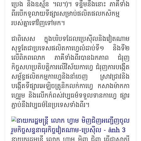
ប្រេង និងឧស្ម័ន ។ល។)។ ទន្ទឹមនឹងនោះ ភាគីទាំង
ពីរបើកទូលាយទីផ្សារសម្រាប់ផលិតផលកសិកម្ម
របស់គ្នាទៅវិញទៅមក។
ជាពិសេស ក្នុងបរិបទដែលប្រេស៊ីលនិងវៀតណាម
សុទ្ធតែជាប្រទេសផលិតកាហ្វេលំដាប់ទី១ និងទី២
លើពិភពលោក ភាគីទាំងពីរបានឯកភាព ជំរុញ
កិច្ចសហប្រតិបត្តិការលើវិស័យកាហ្វេ ជំរុញការបង្កើត
សម្ព័ន្ធផលិតកម្មកាហ្វេនិងនាំចេញ ស្រាវជ្រាវនិង
បង្កើតទីផ្សារអេឡិចត្រូនិកលក់កាហ្វេ កសាងម៉ាកកា
ហ្វេរួម និងលើកកំពស់វប្បធម៌ទទួលទានកាហ្វេ ផ្សារ
ភ្ជាប់នឹងវប្បធម៌នៃប្រទេសទាំងពីរ។
នាយករដ្ឋមន្ត្រី លោក ហ្វាម មិញ ជិញ ធ្វើជាសាក្សី