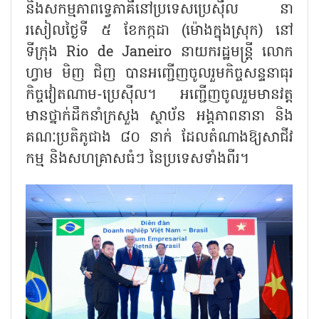
និងសកម្មភាពទ្វេភាគីនៅប្រទេសប្រេស៊ីល នា
រសៀលថ្ងៃទី ៥ ខែកក្កដា (ម៉ោងក្នុងស្រុក) នៅ
ទីក្រុង Rio de Janeiro នាយករដ្ឋមន្ត្រី លោក
ហ្វាម មិញ ជិញ បានអញ្ជើញចូលរួមកិច្ចសន្ទនាធុរ
កិច្ចវៀតណាម-ប្រេស៊ីល។ អញ្ជើញចូលរួមមានវត្ត
មានថ្នាក់ដឹកនាំក្រសួង ស្ថាប័ន អង្គភាពនានា និង
គណៈប្រតិភូជាង ៨០ នាក់ ដែលតំណាងឱ្យសាជីវ
កម្ម និងសហគ្រាសធំៗ នៃប្រទេសទាំងពីរ។