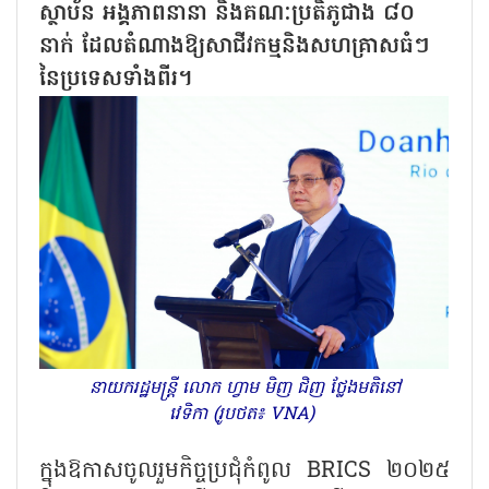
ស្ថាប័ន អង្គភាពនានា និងគណៈប្រតិភូជាង ៨០
នាក់ ដែលតំណាងឱ្យសាជីវកម្មនិងសហគ្រាសធំៗ
នៃប្រទេសទាំងពីរ។
នាយករដ្ឋមន្ត្រី លោក ហ្វាម មិញ ជិញ ថ្លែងមតិនៅ
វេទិកា (រូបថត៖ VNA)
ក្នុងឱកាសចូលរួមកិច្ចប្រជុំកំពូល BRICS ២០២៥