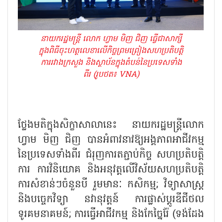
នាយករដ្ឋមន្ត្រី លោក ហ្វាម មិញ ជិញ ធ្វើជាសាក្សី
ក្នុងពិធីចុះហត្ថលេខាលើកិច្ចព្រមព្រៀងសហប្រតិបត្តិ
ការរវាងក្រសួង និងស្ថាប័នក្នុងតំបន់នៃប្រទេសទាំង
ពីរ (រូបថត៖ VNA)
ថ្លែងមតិក្នុងសិក្ខាសាលានេះ នាយករដ្ឋមន្ត្រីលោក
ហ្វាម មិញ ជិញ បានអំពាវនាវឱ្យអង្គភាពអាជីវកម្ម
នៃប្រទេសទាំងពីរ ជំរុញការតភ្ជាប់កិច្ច សហប្រតិបត្តិ
ការ ការវិនិយោគ និងអនុវត្តលើវិស័យសហប្រតិបត្តិ
ការសំខាន់ៗចំនួនបី រួមមានៈ កសិកម្ម; វិទ្យាសាស្ត្រ
និងបច្ចេកវិទ្យា នវានុវត្តន៍ ការផ្លាស់ប្តូរឌីជីថល
ទូរគមនាគមន៍; ការធ្វើអាជីវកម្ម និងកែច្នៃរ៉ែ (ទង់ដែង