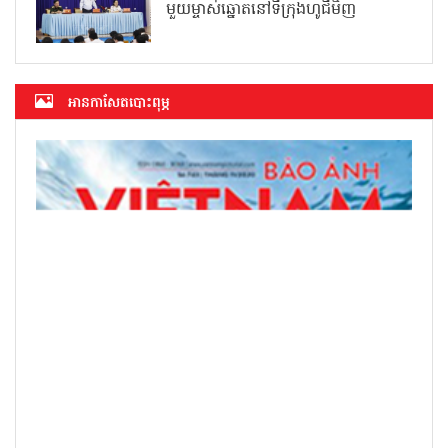
មួយម្ចាស់ឆ្នោតនៅទីក្រុងហូជីមិញ
អាន​កាសែត​បោះពុម្ភ