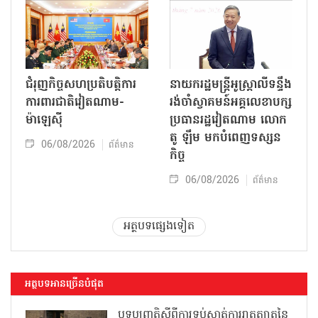
ជំរុញកិច្ចសហប្រតិបត្តិការ
នាយករដ្ឋមន្ត្រីអូស្ត្រាលីទន្ទឹង
ការពារជាតិវៀតណាម-
រង់ចាំស្វាគមន៍អគ្គលេខាបក្ស
ម៉ាឡេស៊ី
ប្រធានរដ្ឋវៀតណាម លោក
តូ ឡឹម មកបំពេញទស្សន
06/08/2026
ព័ត៌មាន
កិច្ច
06/08/2026
ព័ត៌មាន
អត្ថបទផ្សេងទៀត
អត្ថបទអានច្រើនបំផុត
បទប្បញ្ញត្តិស្តីពីការទប់ស្កាត់ការរាតត្បាតនៃ