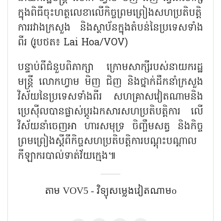
ក្នុងពិធីចុះហត្ថលេខាលើកិច្ចព្រមព្រៀងសហប្រតិបត្តិ
ការរវាងក្រសួង និងស្ថាប័នក្នុងតំបន់នៃប្រទេសទាំង
ពីរ (រូបថត៖ Lai Hoa/VOV)
បន្ទាប់ពីជំនួបពិភាក្សា ក្រោមសាក្សីរបស់នាយករដ្ឋ
មន្ត្រី លោកហ្វាម មិញ ជិញ និងថ្នាក់ដឹកនាំក្រសួង
វិស័យនៃប្រទេសទាំងពីរ សហគ្រាសវៀតណាមនិង
ប្រេស៊ីលបានផ្លាស់ប្តូរឯកសារសហប្រតិបត្តិការ លើ
វិស័យនាំចេញអា ហារសមុទ្រ ចិញ្ចឹមសត្វ និងកិច្ច
ព្រមព្រៀងស្តីពីកិច្ចសហប្រតិបត្តិការបណ្តុះបណ្តាល
កីឡាករបាល់ទាត់វ័យក្មេង៕
តាម​ VOV5 - វិទ្យុសម្លេងវៀតណាមo