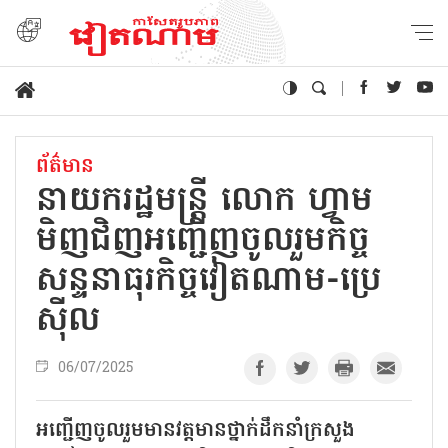
ព័ត៌មាន
នាយករដ្ឋមន្ត្រី លោក ហ្វាម
មិញជិញអញ្ជើញចូលរួមកិច្ច
សន្ទនាធុរកិច្ចវៀតណាម-ប្រេ
ស៊ីល
06/07/2025
អញ្ជើញចូលរួមមានវត្តមានថ្នាក់ដឹកនាំក្រសួង