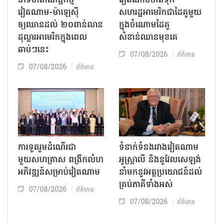
នាំទំហំពាណិជ្ជកម្ម
វៀតណាមចាត់ទុក
វៀតណាម-ម៉ាឡេស៊ី
សហរដ្ឋអាមេរិកជាដៃគូមួយ
ឲ្យឈានដល់ ២០ពាន់លាន
ក្នុងចំណោមដៃគូ
ដុល្លារអាមេរិកក្នុងពេល
សំខាន់ឈានមុខគេ
ឆាប់ៗនេះ
07/08/2026
ព័ត៌មាន
07/08/2026
ព័ត៌មាន
ការទូតរួមដំណើរជា
ទំនាក់ទំនងរវាងវៀតណាម
មួយសហគ្រាស ពង្រីកលំហ
អូស្ត្រាលី និងនូវែលសេឡង់
អភិវឌ្ឍន៍សម្រាប់វៀតណាម
នាំមកនូវអត្ថប្រយោជន៍ដល់
គ្រប់ភាគីទាំងអស់
07/08/2026
ព័ត៌មាន
07/08/2026
ព័ត៌មាន