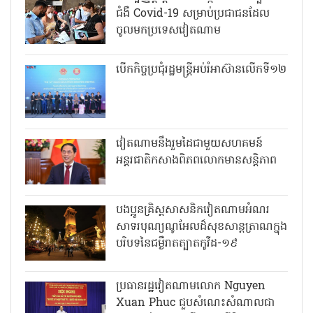
ជំងឺ Covid-19 សម្រាប់ប្រជាជនដែល
ចូលមកប្រទេសវៀតណាម
បើកកិច្ចប្រជុំរដ្ឋមន្ត្រីអប់រំអាស៊ានលើកទី១២
វៀតណាមនឹងរួមដៃជាមួយសហគមន៍
អន្តរជាតិកសាងពិភពលោកមានសន្តិភាព
បងប្អូនគ្រិស្តសាសនិកវៀតណាមអំណរ
សាទរបុណ្យណូអែលដ៏សុខសាន្តត្រាណក្នុង
បរិបទនៃជម្ងឺរាតត្បាតកូវីដ-១៩
ប្រធានរដ្ឋវៀតណាមលោក Nguyen
Xuan Phuc ជួបសំណេះសំណាលជា