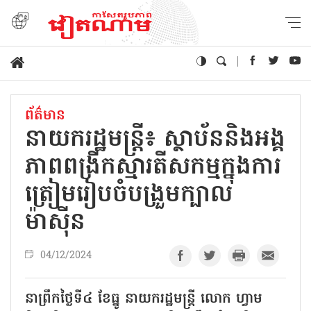
ព័ត៌មាន
នាយករដ្ឋមន្ត្រី៖ ស្ថាប័ននិងអង្គ
ភាពពង្រីកស្មារតីសកម្មក្នុងការ
ត្រៀមរៀបចំបង្រួមក្បាល
ម៉ាស៊ីន
04/12/2024
នាព្រឹកថ្ងៃទី៤ ខែធ្នូ នាយករដ្ឋមន្ត្រី លោក ហ្វាម