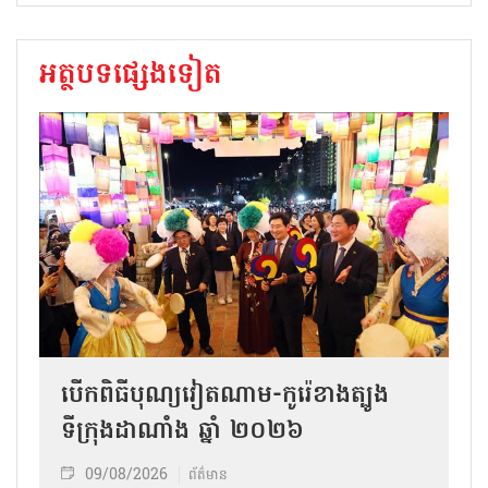
អត្ថបទផ្សេងទៀត
បើកពិធីបុណ្យវៀតណាម-កូរ៉េខាងត្បូង
ទីក្រុងដាណាំង ឆ្នាំ ២០២៦
09/08/2026
ព័ត៌មាន