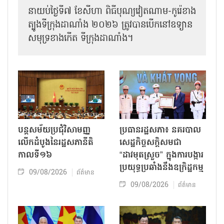
នាយប់ថ្ងៃទី៧ ខែសីហា ពិធីបុណ្យវៀតណាម-កូរ៉េខាង
ត្បូងទីក្រុងដាណាំង ២០២៦ ត្រូវបានបើកនៅឧទ្យាន
សមុទ្រខាងកើត ទីក្រុងដាណាំង។
បន្តសម័យប្រជុំវិសាមញ្ញ
ប្រធានរដ្ឋសភា៖ នគរបាល
លើកដំបូងនៃរដ្ឋសភានីតិ
សេដ្ឋកិច្ចសក្តិសមជា
កាលទី១៦
“ដាវមុតស្រួច” ក្នុងការបង្ការ
ប្រយុទ្ធប្រឆាំងនឹងឧក្រិដ្ឋកម្ម
09/08/2026
ព័ត៌មាន
09/08/2026
ព័ត៌មាន