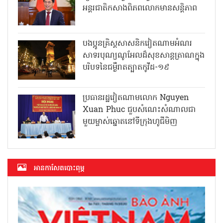
អន្តរជាតិកសាងពិភពលោកមានសន្តិភាព
បងប្អូនគ្រិស្តសាសនិកវៀតណាមអំណរ
សាទរបុណ្យណូអែលដ៏សុខសាន្តត្រាណក្នុង
បរិបទនៃជម្ងឺរាតត្បាតកូវីដ-១៩
ប្រធានរដ្ឋវៀតណាមលោក Nguyen
Xuan Phuc ជួបសំណេះសំណាលជា
មួយម្ចាស់ឆ្នោតនៅទីក្រុងហូជីមិញ
អាន​កាសែត​បោះពុម្ភ