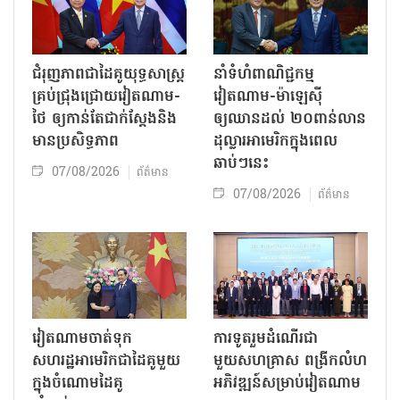
ជំរុញភាពជាដៃគូយុទ្ធសាស្ត្រ
នាំទំហំពាណិជ្ជកម្ម
គ្រប់ជ្រុងជ្រោយវៀតណាម-
វៀតណាម-ម៉ាឡេស៊ី
ថៃ ឲ្យកាន់តែជាក់ស្ដែងនិង
ឲ្យឈានដល់ ២០ពាន់លាន
មានប្រសិទ្ធភាព
ដុល្លារអាមេរិកក្នុងពេល
ឆាប់ៗនេះ
07/08/2026
ព័ត៌មាន
07/08/2026
ព័ត៌មាន
វៀតណាមចាត់ទុក
ការទូតរួមដំណើរជា
សហរដ្ឋអាមេរិកជាដៃគូមួយ
មួយសហគ្រាស ពង្រីកលំហ
ក្នុងចំណោមដៃគូ
អភិវឌ្ឍន៍សម្រាប់វៀតណាម