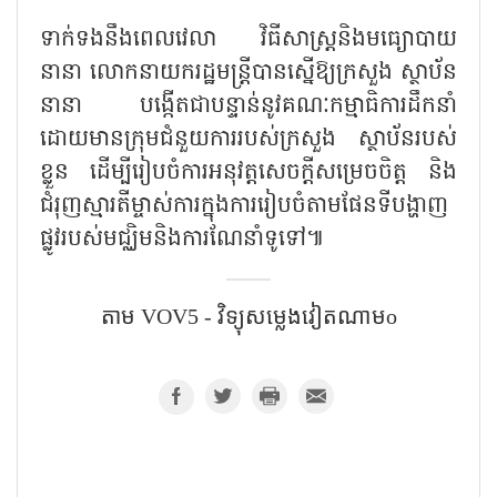
ទាក់ទងនឹងពេលវេលា វិធីសាស្ត្រនិងមធ្យោបាយ
នានា លោកនាយករដ្ឋមន្ត្រីបានស្នើឱ្យក្រសួង ស្ថាប័ន
នានា បង្កើតជាបន្ទាន់នូវគណៈកម្មាធិការដឹកនាំ
ដោយមានក្រុមជំនួយការរបស់ក្រសួង ស្ថាប័នរបស់
ខ្លួន ដើម្បីរៀបចំការអនុវត្តសេចក្តីសម្រេចចិត្ត និង
ជំរុញស្មារតីម្ចាស់ការក្នុងការរៀបចំតាមផែនទីបង្ហាញ
ផ្លូវរបស់មជ្ឈិមនិងការណែនាំទូទៅ៕
តាម​ VOV5 - វិទ្យុសម្លេងវៀតណាមo