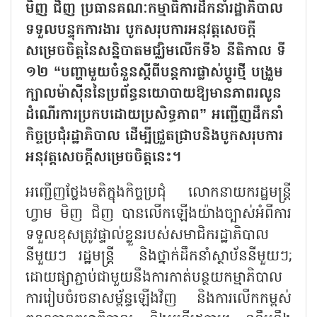
មិញ ជិញ ប្រធានគណៈកម្មាធិការដឹកនាំរដ្ឋាភិបាល
ទទួលបន្ទុកការងារ បូកសរុបការអនុវត្តសេចក្តី
សម្រេចចិត្តនៃសន្និបាតមជ្ឈិមលើកទី៦ នីតិកាល ទី
១២ “បញ្ហាមួយចំនួនស្តីពីបន្តការផ្លាស់ប្តូរថ្មី បង្រួម
ក្បាលម៉ាស៊ីននៃប្រព័ន្ធនយោបាយឱ្យមានភាពរលូន
ដំណើរការប្រកបដោយប្រសិទ្ធភាព” អញ្ជើញដឹកនាំ
កិច្ចប្រជុំរដ្ឋាភិបាល ដើម្បីជ្រួតជ្រាបនិងបូកសរុបការ
អនុវត្តសេចក្តីសម្រេចចិត្តនេះ។
អញ្ជើញថ្លែងមតិក្នុងកិច្ចប្រជុំ លោកនាយករដ្ឋមន្ត្រី
ហ្វាម មិញ ជិញ បានលើកឡើងយ៉ាងច្បាស់អំពីការ
ទទួលខុសត្រូវផ្ទាល់ខ្លួនរបស់សមាជិករដ្ឋាភិបាល
នីមួយៗ រដ្ឋមន្ត្រី និងថ្នាក់ដឹកនាំស្ថាប័ននីមួយៗ;
ដោយផ្សាភ្ជាប់ជាមួយនឹងការកាត់បន្ថយកម្មាភិបាល
ការរៀបចំរចនាសម្ព័ន្ធឡើងវិញ និងការលើកកម្ពស់