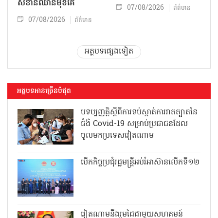
សំខាន់ឈានមុខគេ
07/08/2026
ព័ត៌មាន
07/08/2026
ព័ត៌មាន
អត្ថបទផ្សេងទៀត
អត្ថបទអានច្រើនបំផុត
បទប្បញ្ញត្តិស្តីពីការទប់ស្កាត់ការរាតត្បាតនៃ
ជំងឺ Covid-19 សម្រាប់ប្រជាជនដែល
ចូលមកប្រទេសវៀតណាម
បើកកិច្ចប្រជុំរដ្ឋមន្ត្រីអប់រំអាស៊ានលើកទី១២
វៀតណាមនឹងរួមដៃជាមួយសហគមន៍