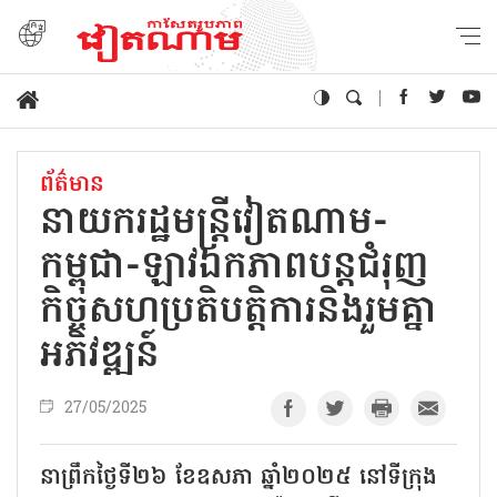
ព័ត៌មាន
នាយករដ្ឋមន្ត្រីវៀតណាម-
កម្ពុជា-ឡាវឯកភាពបន្តជំរុញ
កិច្ចសហប្រតិបត្តិការនិងរួមគ្នា
អភិវឌ្ឍន៍
27/05/2025
នាព្រឹកថ្ងៃទី២៦ ខែឧសភា ឆ្នាំ២០២៥ នៅទីក្រុង