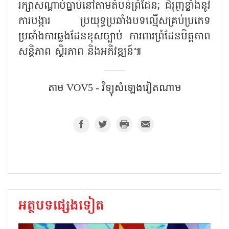
រក្សាសណ្តាប់ធ្នាប់នៅតាមតំបន់ព្រំដែន; ជំរុញខ្លាំងនូវ
ការបង្ការ ប្រយុទ្ធប្រឆាំងបទល្មើសគ្រប់ប្រភេទ
ប្រឆាំងការឆ្លងដែនខុសច្បាប់ ការពារព្រំដែនមិត្តភាព
សន្តិភាព ស្ថិរភាព និងអភិវឌ្ឍន៍៕
តាម VOV5 - វិទ្យុសំឡេង​វៀតណាម
អត្ថបទផ្សេងទៀត