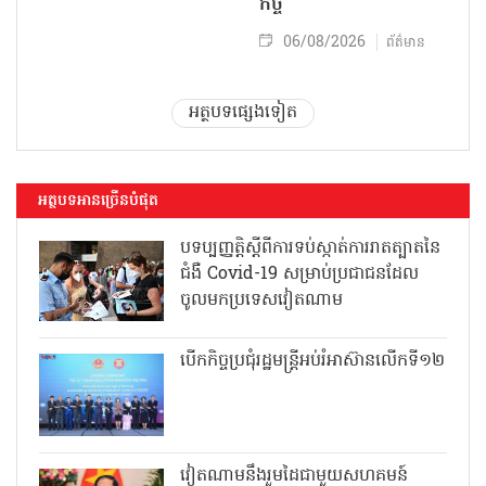
កិច្ច
06/08/2026
ព័ត៌មាន
អត្ថបទផ្សេងទៀត
អត្ថបទអានច្រើនបំផុត
បទប្បញ្ញត្តិស្តីពីការទប់ស្កាត់ការរាតត្បាតនៃ
ជំងឺ Covid-19 សម្រាប់ប្រជាជនដែល
ចូលមកប្រទេសវៀតណាម
បើកកិច្ចប្រជុំរដ្ឋមន្ត្រីអប់រំអាស៊ានលើកទី១២
វៀតណាមនឹងរួមដៃជាមួយសហគមន៍