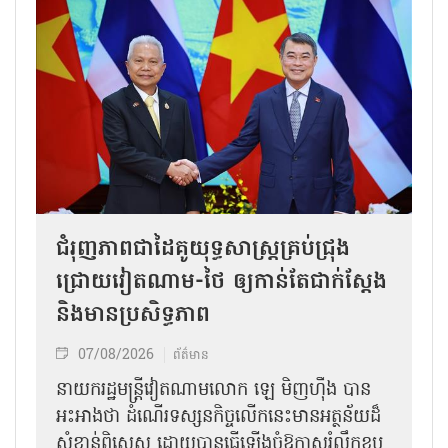
ជំរុញភាពជាដៃគូយុទ្ធសាស្ត្រគ្រប់ជ្រុង
ជ្រោយវៀតណាម-ថៃ ឲ្យកាន់តែជាក់ស្ដែង
និងមានប្រសិទ្ធភាព
07/08/2026
ព័ត៌មាន
នាយករដ្ឋមន្ត្រីវៀតណាមលោក ឡេ មិញហ៊ឹង បាន
អះអាងថា ដំណើរទស្សនកិច្ចលើកនេះមានអត្ថន័យដ៏
សំខាន់ពិសេស ដោយបានធ្វើឡើងចំឱកាសរំលឹកខួប