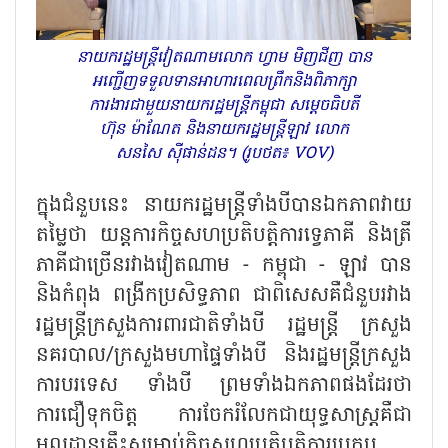
នាយករដ្ឋមន្ត្រីវៀតណាមលោក ហ្វាម មិញជីញ បាន
អញ្ជើញទទួលទានអាហារពេលព្រឹកនិងពិភាក្សា
ការងារជាមួយនាយករដ្ឋមន្រ្តីកម្ពុជា សម្តេចធិបតី
ហ៊ុន ម៉ាណែត និងនាយករដ្ឋមន្ត្រីឡាវ លោក
សនសៃ ស៊ីផាន់ដន។ (រូបថត៖ VOV)
ក្នុងជំនួបនេះ នាយករដ្ឋមន្ត្រីទាំងបីបានឯកភាពវាយ
តម្លៃថា យន្តការកិច្ចសហប្រតិបត្តិការទ្វេភាគី និងត្រី
ភាគីជាច្រើនរវាងវៀតណាម - កម្ពុជា - ឡាវ បាន
និងកំពុង ពង្រីកប្រសិទ្ធភាព ជាពិសេសគឺជំនួបរវាង
រដ្ឋមន្ត្រីក្រសួងការពារជាតិទាំងបី រដ្ឋមន្ត្រី ក្រសួង
នគរបាល/ក្រសួងមហាផ្ទៃទាំងបី និងរដ្ឋមន្ត្រីក្រសួង
ការបរទេស ទាំងបី ព្រមទាំងឯកភាពផងដែរថា
ការជឿទុកចិត្ត ការចែករំលែកជាយុទ្ធសាស្រ្តគឺជា
មូលដ្ឋានគ្រឹះសម្រាប់កិច្ចសហប្រតិបត្តិការប្រកប