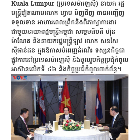
Kuala Lumpur (ប្រទេសម៉ាឡេស៊ី) នាយក រដ្ឋ
មន្ត្រីវៀតណាមលោក ហ្វាម មិញជីញ បានអញ្ជើញ
ទទួលទាន អាហារពេលព្រឹកនិងពិភាក្សាការងារ
ជាមួយនាយករដ្ឋមន្រ្តីកម្ពុជា សម្តេចធិបតី ហ៊ុន
ម៉ាណែត និងនាយករដ្ឋមន្ត្រីឡាវ លោក សនសៃ
ស៊ីផាន់ដន ក្នុងឱកាសបំពេញដំណើរ ទស្សនកិច្ចជា
ផ្លូវការនៅប្រទេសម៉ាឡេស៊ី និងចូលរួមកិច្ចប្រជុំកំពូល
អាស៊ានលើកទី ៤៦ និងកិច្ចប្រជុំកំពូលពាក់ព័ន្ធ។