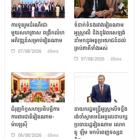
ការទូតរួមដំណើរជា
ទំនាក់ទំនងរវាងវៀតណាម
មួយសហគ្រាស ពង្រីកលំហ
អូស្ត្រាលី និងនូវែលសេឡង់
អភិវឌ្ឍន៍សម្រាប់វៀតណាម
នាំមកនូវអត្ថប្រយោជន៍ដល់
គ្រប់ភាគីទាំងអស់
07/08/2026
ព័ត៌មាន
07/08/2026
ព័ត៌មាន
ជំរុញកិច្ចសហប្រតិបត្តិការ
នាយករដ្ឋមន្ត្រីអូស្ត្រាលីទន្ទឹង
ការពារជាតិវៀតណាម-
រង់ចាំស្វាគមន៍អគ្គលេខាបក្ស
ម៉ាឡេស៊ី
ប្រធានរដ្ឋវៀតណាម លោក
តូ ឡឹម មកបំពេញទស្សន
06/08/2026
ព័ត៌មាន