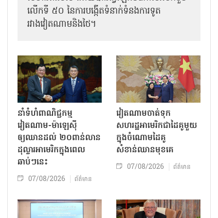
លើកទី ៥០ នៃការបង្កើតទំនាក់ទំនងការទូត
រវាងវៀតណាមនិងថៃ។
នាំទំហំពាណិជ្ជកម្ម
វៀតណាមចាត់ទុក
វៀតណាម-ម៉ាឡេស៊ី
សហរដ្ឋអាមេរិកជាដៃគូមួយ
ឲ្យឈានដល់ ២០ពាន់លាន
ក្នុងចំណោមដៃគូ
ដុល្លារអាមេរិកក្នុងពេល
សំខាន់ឈានមុខគេ
ឆាប់ៗនេះ
07/08/2026
ព័ត៌មាន
07/08/2026
ព័ត៌មាន