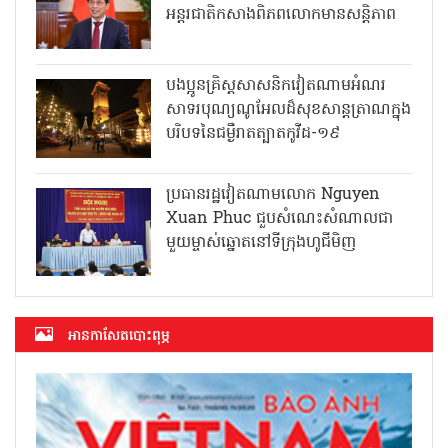
អន្តរជាតិកសាងពិភពលោកមានសន្តិភាព
បងប្អូនគ្រិស្តសាសនិកវៀតណាមអំណរ
សាទរបុណ្យណូអែលដ៏សុខសាន្តត្រាណក្នុង
បរិបទនៃជម្ងឺរាតត្បាតកូវីដ-១៩
ប្រធានរដ្ឋវៀតណាមលោក Nguyen
Xuan Phuc ជួបសំណេះសំណាលជា
មួយម្ចាស់ឆ្នោតនៅទីក្រុងហូជីមិញ
អាន​កាសែត​បោះពុម្ភ