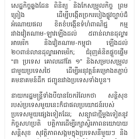
សេដ្ឋកិច្ចឆ្លងដែន ពិនិត្យ និងកែសម្រួលកិច្ច ព្រម
ព្រៀង ដើម្បីបង្កើតច្រករបៀងផ្លូវច្បាប់ដ៏
អំណោយផល ខិតខំបង្កើនទំហំពាណិជ្ជ កម្ម
រវាងវៀតណាម-ឡាវឡើងដល់ ៥ពាន់លានដុល្លារ
អាមេរិក និងវៀតណាម-កម្ពុជា ឡើងដល់
២០ពាន់លានដុល្លារអាមេរិក; ជំរុញគំនិតផ្តួចផ្តើម
“៣ ប្រទេស គោលដៅតែ ១” និងសម្របសម្រួល
ជាមួយប្រទេសថៃ ដើម្បីអនុវត្តន៍គម្រោងតភ្ជាប់
គមនាគមន៍ដឹក ជញ្ជូនរវាងប្រទេសទាំងបួន។
នាយករដ្ឋមន្ត្រីទាំងបីបានចែករំលែកថា សន្តិសុខ
របស់ប្រទេសមួយនេះក៏ជាផលប្រយោជន៍របស់
ប្រទេសមួយផ្សេងទៀតដែរ
; សន្យាជាថ្មីម្ដងទៀតនូវ
កិច្ចសហប្រតិ បត្តិការដើម្បីរក្សាស្ថិរភាពនយោបាយ
សន្តិសុខ សុវត្ថិភាពសង្គមក្នុងប្រទេសនីមួយៗ និង