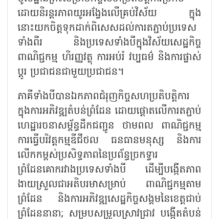
ដោយនិរន្តរភាពយូរអង្វែងលើគ្រប់វិស័យ ក្នុង
នោះយកចិត្តទុកដាក់ពិសេសដល់ការតភ្ជាប់ប្រទេស
ទាំងពីរ និងប្រទេសទាំងបីក្នុងវិស័យសេដ្ឋកិច្ច
ពាណិជ្ជកម្ម ហិរញ្ញវត្ថុ ការអប់រំ វប្បធម៌ និងការផ្លាស់
ប្តូរ ប្រជាជនជាមួយប្រជាជន។
ភាគីទាំងបីបានឯកភាពជំរុញកិច្ចសហប្រតិបត្តិការ
ក្នុងការអភិវឌ្ឍតំបន់ព្រំដែន ដោយផ្តោតលើការតភ្ជាប់
ហេដ្ឋារចនាសម្ព័ន្ធដឹកជញ្ជូន ថាមពល ពាណិជ្ជកម្ម
ការធ្វើបរិវត្តកម្មឌីជីថល ធនធានមនុស្ស និងការ
លើកកម្ពស់ប្រសិទ្ធភាពនៃប្រព័ន្ធច្រកទ្វារ
ព្រំដែនគោករវាងប្រទេសទាំងបី ដើម្បីបង្កើតភាព
ងាយស្រួលជាអតិបរមាសម្រាប់ ពាណិជ្ជកម្មតាម
ព្រំដែន និងការអភិវឌ្ឍសេដ្ឋកិច្ចសង្គមនៃខេត្តជាប់
ព្រំដែននានា
; សម្របសម្រួលស្រាវជ្រាវ បង្កើតតំបន់