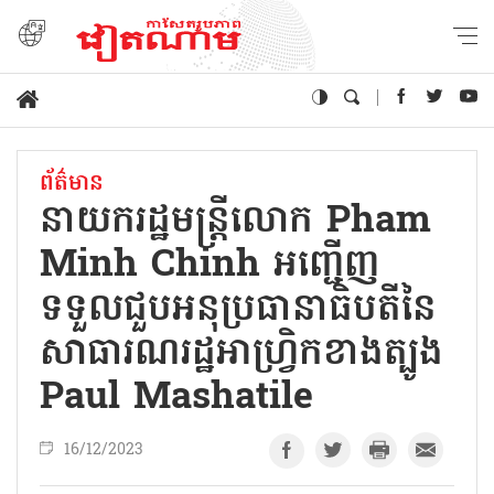
ព័ត៌មាន
នាយករដ្ឋមន្ត្រីលោក Pham
Minh Chinh អញ្ជើញ
ទទួលជួបអនុប្រធានាធិបតីនៃ
សាធារណរដ្ឋអាហ្វ្រិកខាងត្បូង
Paul Mashatile
16/12/2023