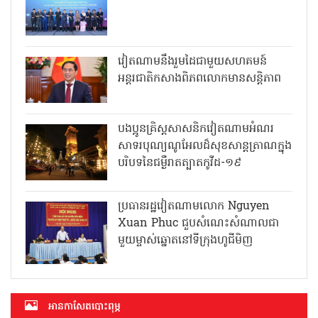
វៀតណាមនឹងរួមដៃជាមួយសហគមន៍
អន្តរជាតិកសាងពិភពលោកមានសន្តិភាព
បងប្អូនគ្រិស្តសាសនិកវៀតណាមអំណរ
សាទរបុណ្យណូអែលដ៏សុខសាន្តត្រាណក្នុង
បរិបទនៃជម្ងឺរាតត្បាតកូវីដ-១៩
ប្រធានរដ្ឋវៀតណាមលោក Nguyen
Xuan Phuc ជួបសំណេះសំណាលជា
មួយម្ចាស់ឆ្នោតនៅទីក្រុងហូជីមិញ
អាន​កាសែត​បោះពុម្ភ