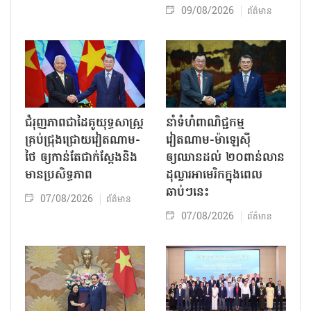
09/08/2026
ព័ត៌មាន
ជំរុញភាពជាដៃគូយុទ្ធសាស្ត្រ
នាំទំហំពាណិជ្ជកម្ម
គ្រប់ជ្រុងជ្រោយវៀតណាម-
វៀតណាម-ម៉ាឡេស៊ី
ថៃ ឲ្យកាន់តែជាក់ស្ដែងនិង
ឲ្យឈានដល់ ២០ពាន់លាន
មានប្រសិទ្ធភាព
ដុល្លារអាមេរិកក្នុងពេល
ឆាប់ៗនេះ
07/08/2026
ព័ត៌មាន
07/08/2026
ព័ត៌មាន