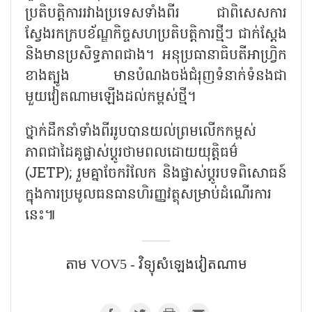
ប្រតិបត្តិការរវាងប្រទេសទាំងពីរ ជាពិសេសការ
ស្វែងរកក្របខ័ណ្ឌកិច្ចសហប្រតិបត្តិការថ្មីៗ ជាក់ស្តែង
និងមានប្រសិទ្ធភាពជាង។ អនុប្រធានាធិបតីអាហ្រ្វិក
ខាងត្បូង មានបំណងចង់ជំរុញទំនាក់ទំនងជា
មួយវៀតណាមឡើងដល់កម្ពស់ថ្មី។
ថ្នាក់ដឹកនាំទាំងពីររូបបានយល់ព្រមលើកកម្ពស់
ភាពជាដៃគូផ្លាស់ប្តូរថាមពលដោយយុត្តិធម៌
(
JETP);
រួមគ្នាចែករំលែក និងផ្លាស់ប្តូរបទពិសោធន៍
ក្នុងការប្រមូលធនធានហិរញ្ញវត្ថុសម្រាប់ដំណើរការ
នេះ៕
តាម VOV5 - វិទ្យុសំឡេងវៀតណាម