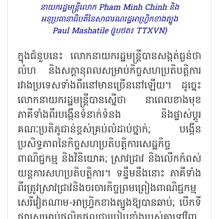
នាយករដ្ឋមន្ត្រីលោក Pham Minh Chinh និង
អនុប្រធានាធិបតីនៃសាធារណរដ្ឋអាហ្វ្រិកខាងត្បូង
Paul Mashatile (រូបថត៖ TTXVN)
ក្នុងជំនួបនេះ លោកនាយករដ្ឋមន្ត្រីបានសង្កត់ធ្ងន់ថា
លំហ និងសក្តានុពលសម្រាប់កិច្ចសហប្រតិបត្តិការ
រវាងប្រទេសទាំងពីរនៅមានច្រើននៅឡើយ។ ដូច្នេះ
លោកនាយករដ្ឋមន្ត្រីបានស្នើថា នាពេលខាងមុខ
ភាគីទាំងពីរបង្កើនទំនាក់ទំនង និងផ្លាស់ប្តូរ
គណៈប្រតិភូជាន់ខ្ពស់គ្រប់លំដាប់ថ្នាក់
;
បង្កើន
ប្រសិទ្ធភាពនៃកិច្ចសហប្រតិបត្តិការសេដ្ឋកិច្ច
ពាណិជ្ជកម្ម និងវិនិយោគ
;
ស្រាវជ្រាវ និងលើកកំពស់
យន្តការសហប្រតិបត្តិការ។ ទន្ទឹមនឹងនោះ ភាគីទាំង
ពីរត្រូវស្រាវជ្រាវនិងចរចារកិច្ចព្រមព្រៀងពាណិជ្ជកម្ម
សេរីវៀតណាម-អាហ្វ្រិកខាងត្បូងឱ្យបានឆាប់
;
បើកទី
ផ្សារសម្រាប់ផលិតផលជាប្រៀបខ្លាំងរបស់គ្នាទៅវិញ