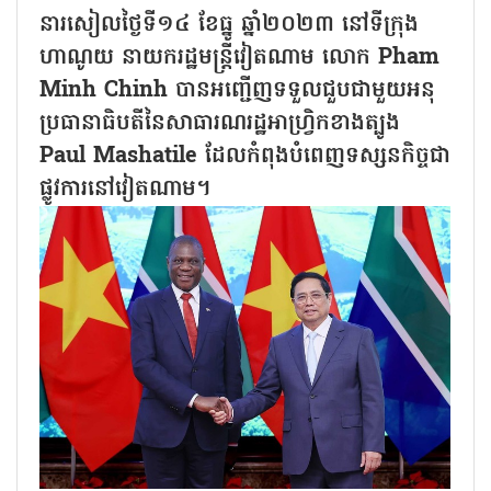
នារសៀលថ្ងៃទី១៤ ខែធ្នូ ឆ្នាំ២០២៣ នៅទីក្រុង
ហាណូយ នាយករដ្ឋមន្ត្រីវៀតណាម លោក Pham
Minh Chinh បានអញ្ជើញទទួលជួបជាមួយអនុ
ប្រធានាធិបតីនៃសាធារណរដ្ឋអាហ្វ្រិកខាងត្បូង
Paul Mashatile ដែលកំពុងបំពេញទស្សនកិច្ចជា
ផ្លូវការនៅវៀតណាម។