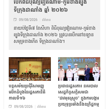
បើកពិធីបុណ្យវៀតណាម-កូរ៉េខាងត្បូង
ទីក្រុងដាណាំង ឆ្នាំ ២០២៦
09/08/2026
ព័ត៌មាន
នាយប់ថ្ងៃទី៧ ខែសីហា ពិធីបុណ្យវៀតណាម-កូរ៉េខាង
ត្បូងទីក្រុងដាណាំង ២០២៦ ត្រូវបានបើកនៅឧទ្យាន
សមុទ្រខាងកើត ទីក្រុងដាណាំង។
បន្តសម័យប្រជុំវិសាមញ្ញ
ប្រធានរដ្ឋសភា៖ នគរបាល
លើកដំបូងនៃរដ្ឋសភានីតិ
សេដ្ឋកិច្ចសក្តិសមជា
កាលទី១៦
“ដាវមុតស្រួច” ក្នុងការបង្ការ
ប្រយុទ្ធប្រឆាំងនឹងឧក្រិដ្ឋកម្ម
09/08/2026
ព័ត៌មាន