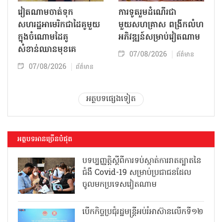
វៀតណាមចាត់ទុក
ការទូតរួមដំណើរជា
សហរដ្ឋអាមេរិកជាដៃគូមួយ
មួយសហគ្រាស ពង្រីកលំហ
ក្នុងចំណោមដៃគូ
អភិវឌ្ឍន៍សម្រាប់វៀតណាម
សំខាន់ឈានមុខគេ
07/08/2026
ព័ត៌មាន
07/08/2026
ព័ត៌មាន
អត្ថបទផ្សេងទៀត
អត្ថបទអានច្រើនបំផុត
បទប្បញ្ញត្តិស្តីពីការទប់ស្កាត់ការរាតត្បាតនៃ
ជំងឺ Covid-19 សម្រាប់ប្រជាជនដែល
ចូលមកប្រទេសវៀតណាម
បើកកិច្ចប្រជុំរដ្ឋមន្ត្រីអប់រំអាស៊ានលើកទី១២