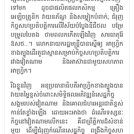
ទៅមក ដូចជាផលិតផលកសិកម្ម គ្រឿង
អេឡិចត្រូនិក វាយនភ័ណ្ឌ និងសម្លៀកបំពាក់
;
ជំរុញ
កិច្ចសហប្រតិបត្តិការលើវិស័យបំប្លែងឌីជីថល បម្រែ
បម្រួលបៃតង ថាមពលកកើតឡើងវិញ សារធាតុរ៉ែ
ឱសថ...។ លោកនាយករដ្ឋមន្ត្រីបានស្នើឲ្យ អាហ្រ្វិក
ខាងត្បូងដើរតួជាស្ពានសម្រាប់កិច្ចសហប្រតិបត្តិការ
រវាងវៀតណាម និងអាស៊ានជាមួយសហភាព
អាហ្វ្រិក។
រីឯខ្លួនវិញ អនុប្រធានាធិបតីអាហ្រ្វិកខាងត្បូងបាន
វាយតម្លៃខ្ពស់ចំពោះសមិទ្ធិផលអភិវឌ្ឍន៍សេដ្ឋកិច្ច
សង្គមរបស់វៀតណាម និងគោលជំហរអន្តរជាតិខ្ពស់
កាន់តែខ្លាំងឡើង ដោយអះអាងថា ដំណើរទស្សនៈ
កិច្ចនៅវៀតណាមលើកនេះ គឺជាព្រឹត្តិការដ៏សំខាន់
មួយ ដើម្បីជំរុញកំណើនសេដ្ឋកិច្ច ពង្រឹងកិច្ចសហ