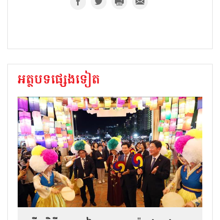
អត្ថបទផ្សេងទៀត