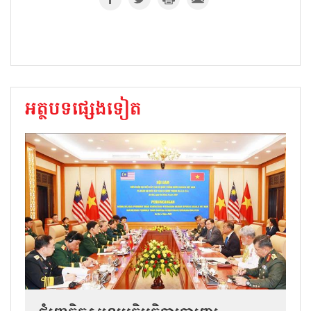
អត្ថបទផ្សេងទៀត