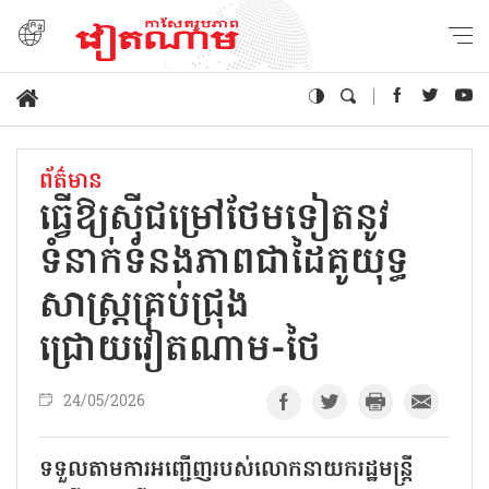
ព័ត៌មាន
ធ្វើឱ្យស៊ីជម្រៅថែមទៀតនូវ
ទំនាក់ទំនងភាពជាដៃគូយុទ្ធ
សាស្ត្រគ្រប់ជ្រុង
ជ្រោយវៀតណាម-ថៃ
24/05/2026
ទទួលតាមការអញ្ជើញរបស់លោកនាយករដ្ឋមន្ត្រី