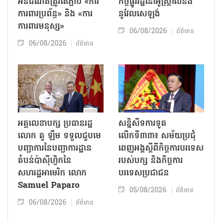
អ៊ីនធឺណិតត្រូវតែភ្ជាប់ «ការ
កិច្ចផ្លូវរដ្ឋនៅអូស្ត្រាលីនិង
ការពារប្រព័ន្ធ» និង «ការ
នូវែលសេឡង់
ការពារមនុស្ស»
06/08/2026
ព័ត៌មាន
06/08/2026
ព័ត៌មាន
អគ្គលេខាបក្ស ប្រធានរដ្ឋ
សន្និសីទការទូត
លោក តូ ឡឹម ទទួលជួបមេ
លើកទី៣៣៖ សម័យប្រជុំ
បញ្ជាការនៃបញ្ជាការដ្ឋាន
ពេញអង្គស្តីពីកិច្ច​ការបរទេស
តំបន់ប៉ាស៊ីហ្វិកនៃ
របស់​បក្ស និងកិច្ច​ការ
សហរដ្ឋអាមេរិក លោក
បរទេសប្រជាជន
Samuel Paparo
05/08/2026
ព័ត៌មាន
06/08/2026
ព័ត៌មាន