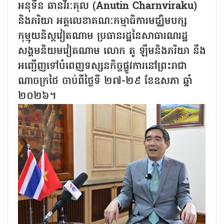
អនុទីន ឆានវីរៈគុល (Anutin Charnviraku)
និងភរិយា អគ្គលេខាគណៈកម្មាធិការមជ្ឈិមបក្ស
កុម្មុយនិស្តវៀតណាម ប្រធានរដ្ឋនៃសាធារណរដ្ឋ
សង្គមនិយមវៀតណាម លោក តូ ឡឹមនិងភរិយា នឹង
អញ្ជើញទៅបំពេញទស្សនកិច្ចផ្លូវការនៅព្រះរាជា
ណាចក្រថៃ ចាប់ពីថ្ងៃទី ២៧-២៩ ខែឧសភា ឆ្នាំ
២០២៦។