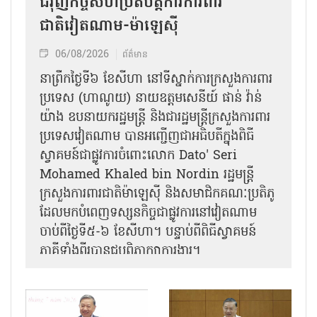
ជំរុញកិច្ចសហប្រតិបត្តិការការពារ
ជាតិវៀតណាម-ម៉ាឡេស៊ី
06/08/2026
ព័ត៌មាន
នា​ព្រឹកថ្ងៃទី៦ ខែសីហា នៅទីស្នាក់ការក្រសួងការពារ
ប្រទេស (ហាណូយ) នាយឧត្តមសេនីយ៍ ផាន់ វ៉ាន់
យ៉ាង ឧបនាយករដ្ឋមន្ត្រី និងជារដ្ឋមន្ត្រីក្រសួងការពារ
ប្រទេសវៀតណាម បានអញ្ជើញជាអធិបតីក្នុងពិធី
ស្វាគមន៍ជាផ្លូវការ​ចំពោះលោក Dato' Seri
Mohamed Khaled bin Nordin រដ្ឋមន្ត្រី
ក្រសួងការពារជាតិម៉ាឡេស៊ី និងសមាជិកគណៈប្រតិភូ
ដែលមកបំពេញទស្សនកិច្ចជាផ្លូវការនៅវៀតណាម
ចាប់ពីថ្ងៃទី៥-៦ ខែសីហា។ បន្ទាប់ពីពិធីស្វាគមន៍
ភាគីទាំងពីរបានជួបពិភាក្សាការងារ​។