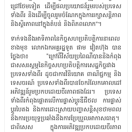
ជ្រៅថែមទៀត ដើម្បីផលប្រយោជន៍រួមរបស់ប្រទេស
ទាំងពីរ និងដើម្បីចូលរួមចំណែកក្នុងការរក្សាសន្តិភាព
និងស្ថិរភាពនៅក្នុងតំបន់ និងពិភពលោក”។
ទាក់ទងនឹងអាទិភាពនៃកិច្ចសហប្រតិបត្តិការនាពេល
ខាងមុខ លោកឯកអគ្គរដ្ឋទូត ផាម វៀតហ៊ុង បាន
ថ្លែងថា៖ "ក្រៅពីវិស័យប្រពៃណីបាននិងកំពុង
ជាសសរស្តម្ភនៃកិច្ចសហប្រតិបត្តិការសេដ្ឋកិច្ចរវាង
ប្រទេសទាំងពីរ ដូចជាការវិនិយោគ ពាណិជ្ជកម្ម និង
ទេសចរណ៍ ប្រទេសទាំងពីរបានចែករំលែកគោលដៅ
អភិវឌ្ឍន៍រួមប្រកបដោយចីរភាពផងដែរ។ ប្រទេស
ទាំងពីរកំពុងផ្តោតលើការផ្លាស់ប្តូរឌីជីថល ការផ្លាស់
ប្តូរបៃតង និងការដោះស្រាយបញ្ហាសន្តិសុខថាមពល
និងការប្រយុទ្ធប្រឆាំងនឹងការប្រែប្រួលអាកាសធាតុ។
ជាពិសេស ក្នុងការអភិវឌ្ឍប្រកបដោយចីរភាព