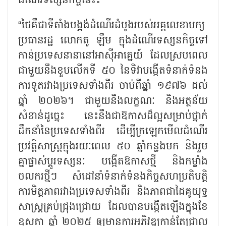
ដំណើរទស្សនកិច្ចនេះ៖
“ថៃគឺជាទីតាំងបង្អង់ដំណើរដំបូងរបស់អគ្គលេខាបក្ស
ប្រធានរដ្ឋ លោកតូ ឡឹម ក្នុងដំណើរទស្សនកិច្ចទៅ
កាន់ប្រទេសនានានៅអាស៊ីអាគ្នេយ៍ ដែលស្របពេល
ជាមួយនឹងខួបលើកទី ៥០ នៃទិវាបង្កើតទំនាក់ទំនង
ការទូតរវាងប្រទេសទាំងពីរ ចាប់ពីឆ្នាំ ១៩៧៦ ដល់
ឆ្នាំ ២០២៦។ ជាមួយនឹងលក្ខណៈ និងអត្ថន័យ
សំខាន់ដូច្នេះ នេះនឹងជាឱកាសដ៏ល្អសម្រាប់ថ្នាក់
ដឹកនាំនៃប្រទេសទាំងពីរ ដើម្បីក្រឡេកមើលដំណើរ
ប្រវត្តិសាស្ត្រក្នុងរយៈពេល ៥០ ឆ្នាំកន្លងមក និងរួម
គ្នាផ្លាស់ប្តូរទស្សនៈ បង្កើតឱកាសថ្មី និងកម្លាំង
ចលករថ្មីៗ សំដៅនាំទំនាក់ទំនងកិច្ចសហប្រតិបត្តិ
ការមិត្តភាពរវាងប្រទេសទាំងពីរ និងភាពជាដៃគូយុទ្ធ
សាស្ត្រគ្រប់ជ្រុងជ្រោយ ដែលបានបង្កើតឡើងក្នុងខែ
ឧសភា ឆ្នាំ ២០២៥ ឲ្យមានការអភិវឌ្ឍកាន់តែជ្រាល