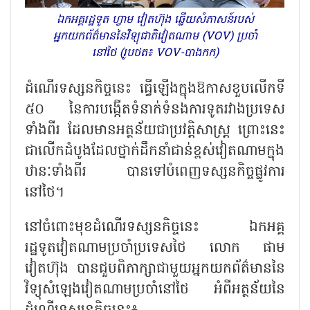
ឯកអគ្គរដ្ឋទូត ហ្វាម វៀតហ៊ុង ឆ្លើយសំភាសន៍របស់
អ្នកយកព័ត៌មាននៃវិទ្យុជាតិវៀតណាម (VOV) ប្រចាំ
នៅថៃ (រូបថត៖ VOV-បាងកក)
ដំណើរទស្សនកិច្ចនេះ ធ្វើឡើងក្នុងឱកាសខួបលើកទី
៥០ នៃការបង្កើតទំនាក់ទំនងការទូតរវាងប្រទេស
ទាំងពីរ ដែលមានអត្ថន័យជាប្រវត្តិសាស្ត្រ ព្រោះនេះ
ជាលើកដំបូងដែលថ្នាក់ដឹកនាំជាន់ខ្ពស់វៀតណាមក្នុង
ឋានៈទាំងពីរ បានទៅបំពេញទស្សនកិច្ចផ្លូវការ
នៅថៃ។
នៅចំពោះមុខដំណើរទស្សនកិច្ចនេះ ឯកអគ្គ
រដ្ឋទូតវៀតណាមប្រចាំប្រទេសថៃ លោក ផាម
វៀតហ៊ុង បានជួបពិភាក្សាជាមួយអ្នកយកព័ត៌មាននៃ
វិទ្យុសំឡេងវៀតណាមប្រចាំនៅថៃ អំពីអត្ថន័យនៃ