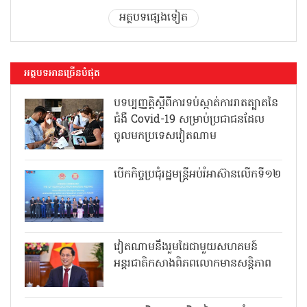
អត្ថបទផ្សេងទៀត
អត្ថបទអានច្រើនបំផុត
បទប្បញ្ញត្តិស្តីពីការទប់ស្កាត់ការរាតត្បាតនៃ
ជំងឺ Covid-19 សម្រាប់ប្រជាជនដែល
ចូលមកប្រទេសវៀតណាម
បើកកិច្ចប្រជុំរដ្ឋមន្ត្រីអប់រំអាស៊ានលើកទី១២
វៀតណាមនឹងរួមដៃជាមួយសហគមន៍
អន្តរជាតិកសាងពិភពលោកមានសន្តិភាព