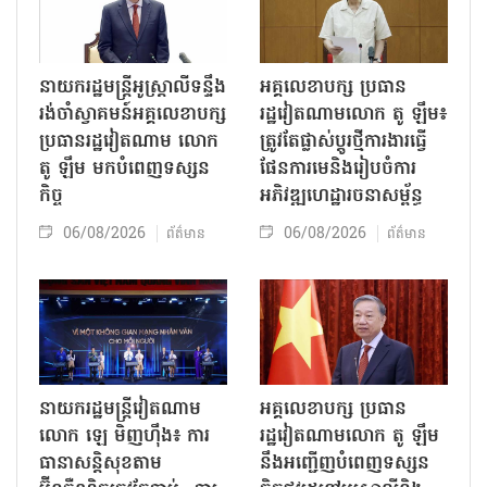
នាយករដ្ឋមន្ត្រីអូស្ត្រាលីទន្ទឹង
អគ្គលេខាបក្ស ប្រធាន
រង់ចាំស្វាគមន៍អគ្គលេខាបក្ស
រដ្ឋវៀតណាមលោក តូ ឡឹម៖
ប្រធានរដ្ឋវៀតណាម លោក
ត្រូវតែផ្លាស់ប្ដូរថ្មីការងារធ្វើ
តូ ឡឹម មកបំពេញទស្សន
ផែនការមេនិងរៀបចំការ
កិច្ច
អភិវឌ្ឍហេដ្ឋារចនាសម្ព័ន្ធ
06/08/2026
06/08/2026
ព័ត៌មាន
ព័ត៌មាន
នាយករដ្ឋមន្ត្រីវៀតណាម
អគ្គលេខាបក្ស ប្រធាន
លោក ឡេ មិញហ៊ឹង៖ ការ
រដ្ឋវៀតណាមលោក តូ ឡឹម
ធានាសន្តិសុខតាម
នឹងអញ្ជើញបំពេញទស្សន