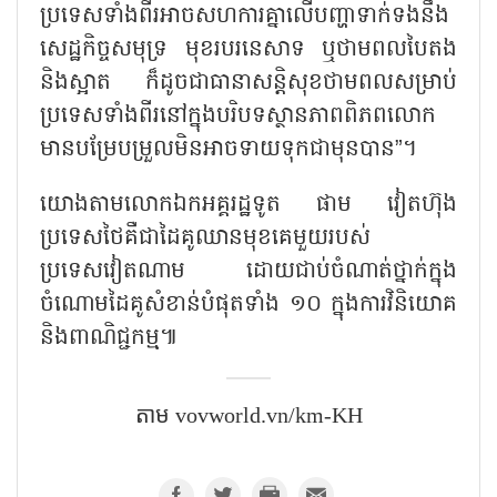
ប្រទេសទាំងពីរអាចសហការគ្នាលើបញ្ហាទាក់ទងនឹង
សេដ្ឋកិច្ចសមុទ្រ មុខរបរនេសាទ ឬថាមពលបៃតង
និងស្អាត ក៏ដូចជាធានាសន្តិសុខថាមពលសម្រាប់
ប្រទេសទាំងពីរនៅក្នុងបរិបទស្ថានភាពពិភពលោក
មានបម្រែបម្រួលមិនអាចទាយទុកជាមុនបាន
”។
យោងតាមលោកឯកអគ្គរដ្ឋទូត ផាម វៀតហ៊ុង
ប្រទេសថៃគឺជាដៃគូឈានមុខគេមួយរបស់
ប្រទេសវៀតណាម ដោយជាប់ចំណាត់ថ្នាក់ក្នុង
ចំណោមដៃគូសំខាន់បំផុតទាំង ១០ ក្នុងការវិនិយោគ
និងពាណិជ្ជកម្ម៕
តាម vovworld.vn/km-KH