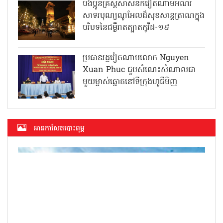
បងប្អូនគ្រិស្តសាសនិកវៀតណាមអំណរ
សាទរបុណ្យណូអែលដ៏សុខសាន្តត្រាណក្នុង
បរិបទនៃជម្ងឺរាតត្បាតកូវីដ-១៩
ប្រធានរដ្ឋវៀតណាមលោក Nguyen
Xuan Phuc ជួបសំណេះសំណាលជា
មួយម្ចាស់ឆ្នោតនៅទីក្រុងហូជីមិញ
អាន​កាសែត​បោះពុម្ភ