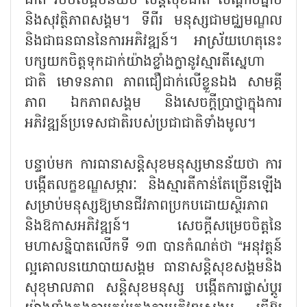
ជាតិ របបសង្គមនិយម សន្តិសុខជាតិ សណ្តាប់ធ្នាប់
និងសុវត្ថិភាពសង្គម។ ទីពីរ មនុស្សជាមជ្ឈមណ្ឌល
និងជាធនធាននៃការអភិវឌ្ឍន៍។ អាស្រ័យហេតុនេះ
បក្សយកចិត្តទុកដាក់យ៉ាងខ្លាំងក្លានូវស្មារតីស្នេហា
ជាតិ មោទនភាព ភាពជឿជាក់លើខ្លួនឯង សាមគ្គី
ភាព ឯកភាពសង្គម និងសេចក្តីប្រាថ្នាក្នុងការ
អភិវឌ្ឍន៍ប្រទេសជាតិរបស់ប្រជាជាតិទាំងមូល។
បន្ទាប់មក ការធានាសន្តិសុខមនុស្សមានន័យថា ការ
បង្កើតលក្ខខណ្ឌសម្ភារៈ និងស្មារតីកាន់តែច្រើនឡើង
សម្រាប់មនុស្សឱ្យមានជីវភាពប្រកបដោយស្ថិរភាព
និងឱកាសអភិវឌ្ឍន៍។ សេចក្តីសម្រេចចិត្តនៃ
មហាសន្និបាតលើកទី ១៣ បានកំណត់ថា “អនុវត្តន៍
ល្អគោលនយោបាយសង្គម ធានាសន្តិសុខសង្គមនិង
សុខុមាលភាព សន្តិសុខមនុស្ស បង្កើតការផ្លាស់ប្តូរ