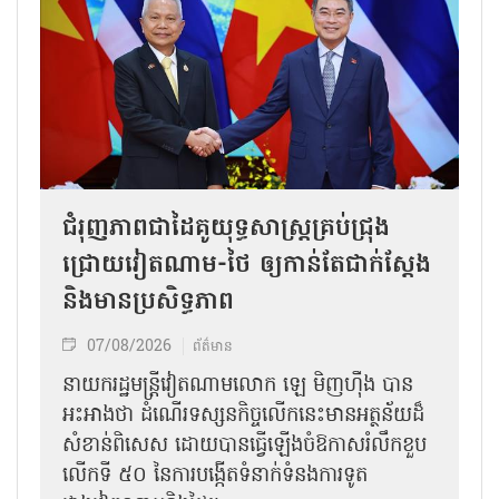
ជំរុញភាពជាដៃគូយុទ្ធសាស្ត្រគ្រប់ជ្រុង
ជ្រោយវៀតណាម-ថៃ ឲ្យកាន់តែជាក់ស្ដែង
និងមានប្រសិទ្ធភាព
07/08/2026
ព័ត៌មាន
នាយករដ្ឋមន្ត្រីវៀតណាមលោក ឡេ មិញហ៊ឹង បាន
អះអាងថា ដំណើរទស្សនកិច្ចលើកនេះមានអត្ថន័យដ៏
សំខាន់ពិសេស ដោយបានធ្វើឡើងចំឱកាសរំលឹកខួប
លើកទី ៥០ នៃការបង្កើតទំនាក់ទំនងការទូត