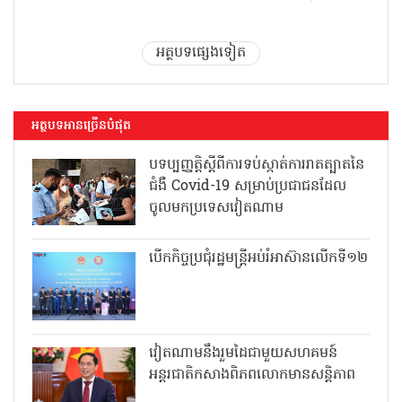
អត្ថបទផ្សេងទៀត
អត្ថបទអានច្រើនបំផុត
បទប្បញ្ញត្តិស្តីពីការទប់ស្កាត់ការរាតត្បាតនៃ
ជំងឺ Covid-19 សម្រាប់ប្រជាជនដែល
ចូលមកប្រទេសវៀតណាម
បើកកិច្ចប្រជុំរដ្ឋមន្ត្រីអប់រំអាស៊ានលើកទី១២
វៀតណាមនឹងរួមដៃជាមួយសហគមន៍
អន្តរជាតិកសាងពិភពលោកមានសន្តិភាព