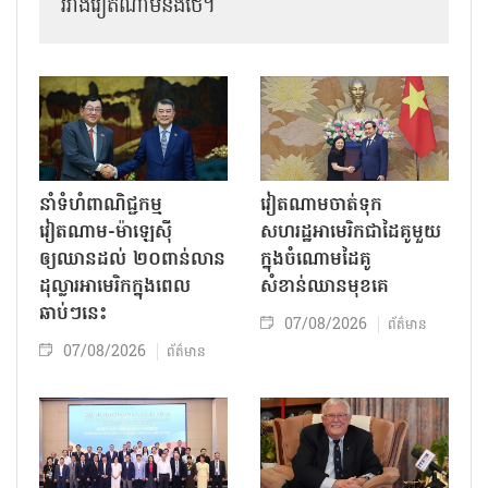
រវាងវៀតណាមនិងថៃ។
នាំទំហំពាណិជ្ជកម្ម
វៀតណាមចាត់ទុក
វៀតណាម-ម៉ាឡេស៊ី
សហរដ្ឋអាមេរិកជាដៃគូមួយ
ឲ្យឈានដល់ ២០ពាន់លាន
ក្នុងចំណោមដៃគូ
ដុល្លារអាមេរិកក្នុងពេល
សំខាន់ឈានមុខគេ
ឆាប់ៗនេះ
07/08/2026
ព័ត៌មាន
07/08/2026
ព័ត៌មាន