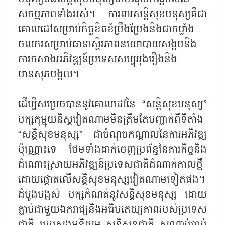
សកម្មភាពទាំងអស់។ ការពារសន្តិសុខមនុស្សគឺជា
គោលដៅសម្រាប់កិច្ចខិតខំប្រឹងប្រែងនិងជាកម្លាំង
ចលករសម្រាប់ធានាស្ថិរភាពនយោបាយសង្គមនិង
ការកសាងអភិវឌ្ឍន៍ប្រទេសសម្បុររុងរឿងនិង
មានសុភមង្គល។
ដើម្បីសម្រេចបាននូវគោលដៅនៃ “សន្តិសុខមនុស្ស”
បក្សកុម្មុយនិស្តវៀតណាមមិនត្រឹមតែបញ្ជាក់ពីទីតាំង
“សន្តិសុខមនុស្ស” ជាចំណុចកណ្តាលនៃការអភិវឌ្ឍ
ប៉ុណ្ណោះទេ ថែមទាំងដាក់ចេញប្រព័ន្ធនៃភារកិច្ចនិង
ដំណោះស្រាយអភិវឌ្ឍន៍ប្រទេសជាតិដំណាក់កាលថ្មី
ដោយផ្តោតលើសន្តិសុខមនុស្សវៀតណាមទៀតផង។
ដំបូងបង្អស់ បក្សកំណត់នូវសន្តិសុខមនុស្ស ដោយ
ភ្ជាប់ជាមួយឯករាជ្យនិងអធិបតេយ្យភាពរបស់ប្រទេស