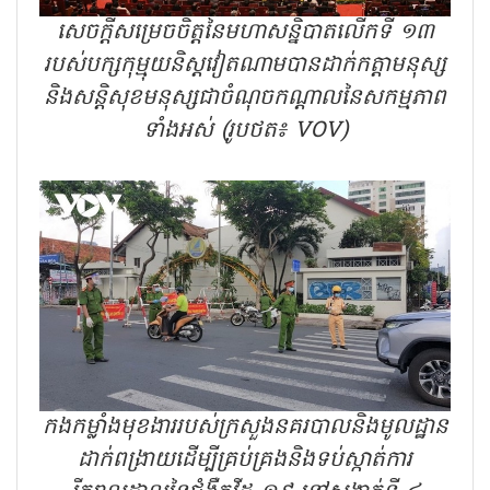
សេចក្តីសម្រេចចិត្តនៃមហាសន្និបាតលើកទី ១៣
របស់បក្សកុម្មុយនិស្តវៀតណាមបានដាក់កត្តាមនុស្ស
និងសន្តិសុខមនុស្សជាចំណុចកណ្តាលនៃសកម្មភាព
ទាំងអស់ (រូបថត៖ VOV)
កងកម្លាំងមុខងាររបស់ក្រសួងនគរបាលនិងមូលដ្ឋាន
ដាក់ពង្រាយដើម្បីគ្រប់គ្រងនិងទប់ស្កាត់ការ