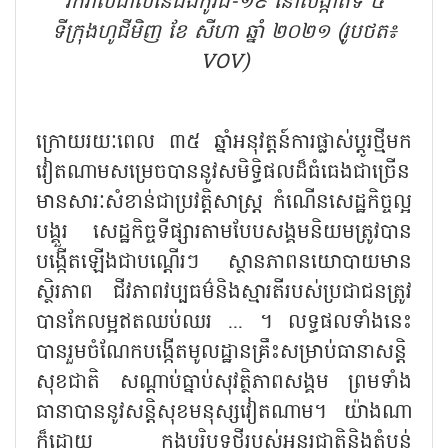
រីករាលដាលនៃជំងឺកូវីដ-១៩ នៅសង្កាត់ទី ៤
ទីក្រុងហូជីមិញ ខែ សីហា ឆ្នាំ ២០២១ (រូបថត៖
VOV)
ក្រោយរយៈពេល ៣៥ ឆ្នាំអនុវត្តន៍ការផ្លាស់ប្តូរថ្មីមក
វៀតណាមសម្រេចបាននូវសមិទ្ធិផលដ៏ធំធេងជាច្រើន
មានសារៈសំខាន់ជាប្រវត្តិសាស្ត្រ កំណើនសេដ្ឋកិច្ចល្អ
បង្គួរ សេដ្ឋកិច្ចទីផ្សារតាមបែបសង្គមនិយមត្រូវបាន
បង្កើតឡើងជាបណ្តើរៗ ស្ថានភាពនយោបាយមាន
ស្ថិរភាព ជីវភាពវប្បធម៌និងស្មារតីរបស់ប្រជាជនត្រូវ
បានកែលម្អឥតឈប់ឈរ ... ។ លទ្ធផលទាំងនេះ
បានរួមចំណែកបង្កើតមូលដ្ឋានគ្រឹះសម្រាប់ធានាសន្តិ
សុខជាតិ សណ្តាប់ធ្នាប់សុវត្ថិភាពសង្គម ព្រមទាំង
ធានាបាននូវសន្តិសុខមនុស្សវៀតណាម។ យ៉ាងណា
ក៏ដោយ ក្នុងបរិបទថ្មីរបស់អន្តរជាតិនិងតំបន់