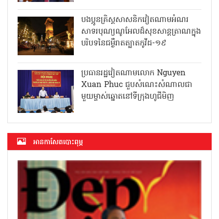
បងប្អូនគ្រិស្តសាសនិកវៀតណាមអំណរ
សាទរបុណ្យណូអែលដ៏សុខសាន្តត្រាណក្នុង
បរិបទនៃជម្ងឺរាតត្បាតកូវីដ-១៩
ប្រធានរដ្ឋវៀតណាមលោក Nguyen
Xuan Phuc ជួបសំណេះសំណាលជា
មួយម្ចាស់ឆ្នោតនៅទីក្រុងហូជីមិញ
អាន​កាសែត​បោះពុម្ភ