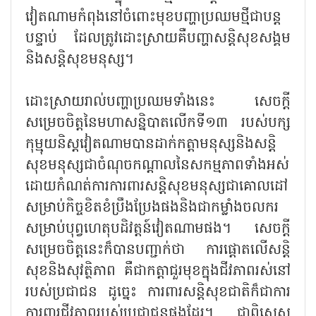
វៀតណាមកំពុងនៅចំពោះមុខបញ្ហាប្រឈមថ្មីជាបន្ត
បន្ទាប់ ដែលត្រូវដោះស្រាយគឺបញ្ហាសន្តិសុខសង្គម
និងសន្តិសុខមនុស្ស។
ដោះស្រាយរាល់បញ្ហាប្រឈមទាំងនេះ សេចក្តី
សម្រេចចិត្តនៃមហាសន្និបាតលើកទី១៣ របស់បក្ស
កុម្មុយនិស្តវៀតណាមបានដាក់កត្តាមនុស្សនិងសន្តិ
សុខមនុស្សជាចំណុចកណ្តាលនៃសកម្មភាពទាំងអស់
ដោយកំណត់ការការពារសន្តិសុខមនុស្សជាគោលដៅ
សម្រាប់កិច្ចខិតខំប្រឹងប្រែងផងនិងជាកម្លាំងចលករ
សម្រាប់បុព្វហេតុបដិវត្តន៍វៀតណាមផង។ សេចក្តី
សម្រេចចិត្តនេះក៏បានបញ្ជាក់ថា ការផ្តោតលើសន្តិ
សុខនិងសុវត្ថិភាព គឺជាកត្តាជួរមុខក្នុងជីវភាពរស់នៅ
របស់ប្រជាជន ដូច្នេះ ការពារសន្តិសុខជាតិក៏ជាការ
ការពារជីវភាពរបស់ប្រជាជនផងដែរ។ ជាពិសេស