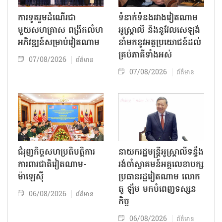
ការទូតរួមដំណើរជា
ទំនាក់ទំនងរវាងវៀតណាម
មួយសហគ្រាស ពង្រីកលំហ
អូស្ត្រាលី និងនូវែលសេឡង់
អភិវឌ្ឍន៍សម្រាប់វៀតណាម
នាំមកនូវអត្ថប្រយោជន៍ដល់
គ្រប់ភាគីទាំងអស់
07/08/2026
ព័ត៌មាន
07/08/2026
ព័ត៌មាន
ជំរុញកិច្ចសហប្រតិបត្តិការ
នាយករដ្ឋមន្ត្រីអូស្ត្រាលីទន្ទឹង
ការពារជាតិវៀតណាម-
រង់ចាំស្វាគមន៍អគ្គលេខាបក្ស
ម៉ាឡេស៊ី
ប្រធានរដ្ឋវៀតណាម លោក
តូ ឡឹម មកបំពេញទស្សន
06/08/2026
ព័ត៌មាន
កិច្ច
06/08/2026
ព័ត៌មាន