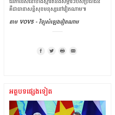
ជីវភាពរស់នៅខាងស្មារតីនិងសម្ភារៈរបស់ប្រជាជន
គឺជាធានាសន្តិសុខមនុស្សនៅវៀតណាម៕
តាម VOV5 - វិទ្យុសំឡេងវៀតណាម
អត្ថបទផ្សេងទៀត