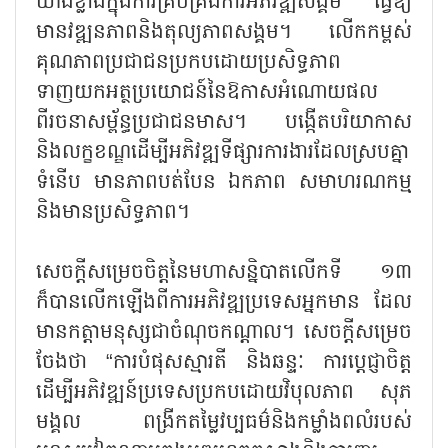
យ៉ាងខ្លាំងក្នុងការគ្រប់គ្រងការអភិវឌ្ឍសង្គម ធ្វើឱ្យ
មានវឌ្ឍនភាពនិងតុល្យភាពសង្គម។ លើកកម្ពស់
គុណភាពប្រជាជនប្រកបដោយប្រសិទ្ធភាព
ទាញយកអត្ថប្រយោជន៍នៃឱកាសអំណោយផល
ពីរចនាសម្ព័ន្ធប្រជាជនមាស។ បង្កើតបរិយាកាស
និងលក្ខខណ្ឌដើម្បីអភិវឌ្ឍទីផ្សារការងារដែលស្របគ្នា
ទំនើប មានភាពបត់បែន ឯកភាព សមាហរណកម្ម
និងមានប្រសិទ្ធភាព។
សេចក្តីសម្រេចចិត្តនៃមហាសន្និបាតលើកទី ១៣
ក៏បានលើកឡើងពីការអភិវឌ្ឍប្រទេសអ្នកមាន ដែល
មានកត្តាមនុស្សជាចំណុចកណ្តាល។ សេចក្តីសម្រេច
ចែងថា “ការបំផុសស្មារតី និងឆន្ទៈ ការប្តេជ្ញាចិត្ត
ដើម្បីអភិវឌ្ឍន៍ប្រទេសប្រកបដោយវិបុលភាព សុភ
មង្គល ពង្រីកតម្លៃវប្បធម៌និងកម្លាំងពលំរបស់