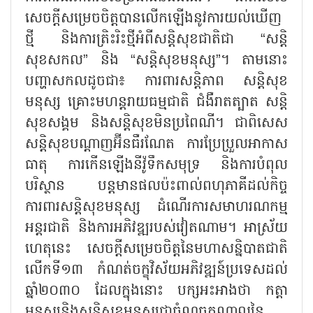
សេចក្តីសម្រេចចិត្តបានលើកឡើងនូវការយល់ឃើញ
ថ្មី និងការត្រិះរិះថ្មីអំពីសន្តិសុខជាតិជា “សន្តិ
សុខសកល” និង “សន្តិសុខមនុស្ស”។ តាមនោះ
បញ្ហាសកលដូចជា៖ ការពារសន្តិភាព សន្តិសុខ
មនុស្ស គ្រោះមហន្តរាយធម្មជាតិ ជំងឺរាតត្បាត សន្តិ
សុខសង្គម និងសន្តិសុខមិនប្រពៃណី។ ជាពិសេស
សន្តិសុខបណ្តាញអ៊ីនធឺរណែត ការប្រែប្រួលអាកាស
ធាតុ ការកើនឡើងនីវ៉ូទឹកសមុទ្រ និងការបំពុល
បរិស្ថាន បន្តមានផលប៉ះពាល់ពហុភាគីដល់កិច្ច
ការពារសន្តិសុខមនុស្ស ដំណើរការសមាហរណកម្ម
អន្តរជាតិ និងការអភិវឌ្ឍរបស់វៀតណាម។ អាស្រ័យ
ហេតុនេះ សេចក្តីសម្រេចចិត្តនៃមហាសន្និបាតជាតិ
លើកទី១៣ កំណត់ចក្ខុវិស័យអភិវឌ្ឍន៍ប្រទេសដល់
ឆ្នាំ២០៣០ ដែលក្នុងនោះ បក្សអះអាងថា កត្តា
មនុស្សនិងសន្តិសុខមនុស្សជាចំណុចកណ្តាលនៃ