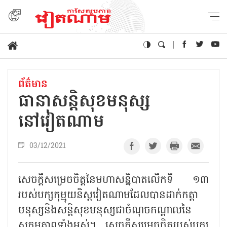
ព័ត៌មាន
ធានាសន្តិសុខមនុស្ស
នៅវៀតណាម
03/12/2021
សេចក្តីសម្រេចចិត្តនៃមហាសន្និបាតលើកទី ១៣
របស់បក្សកុម្មុយនិស្តវៀតណាមដែលបានដាក់កត្តា
មនុស្សនិងសន្តិសុខមនុស្សជាចំណុចកណ្តាលនៃ
សកម្មភាពទាំងអស់។ សេចក្តីសម្រេចចិត្តរបស់បក្ស