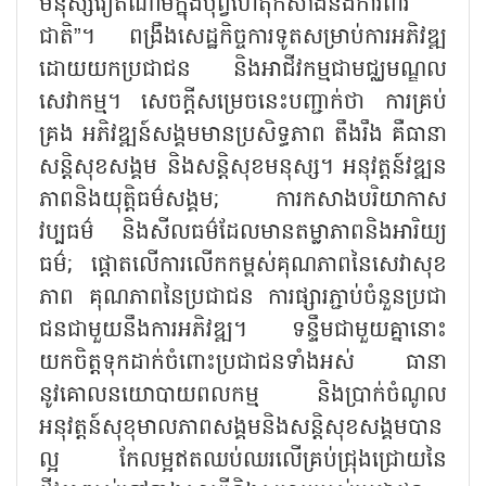
មនុស្សវៀតណាមក្នុងបុព្វហេតុកសាងនិងការពារ
ជាតិ”។ ពង្រឹងសេដ្ឋកិច្ចការទូតសម្រាប់ការអភិវឌ្ឍ
ដោយយកប្រជាជន និងអាជីវកម្មជាមជ្ឈមណ្ឌល
សេវាកម្ម។ សេចក្តីសម្រេចនេះបញ្ជាក់ថា ការគ្រប់
គ្រង អភិវឌ្ឍន៍សង្គមមានប្រសិទ្ធភាព តឹងរឹង គឺធានា
សន្តិសុខសង្គម និងសន្តិសុខមនុស្ស។ អនុវត្តន៍វឌ្ឍន
ភាពនិងយុត្តិធម៌សង្គម; ការកសាងបរិយាកាស
វប្បធម៌ និងសីលធម៌ដែលមានតម្លាភាពនិងអារិយ្យ
ធម៌; ផ្តោតលើការលើកកម្ពស់គុណភាពនៃសេវាសុខ
ភាព គុណភាពនៃប្រជាជន ការផ្សារភ្ជាប់ចំនួនប្រជា
ជនជាមួយនឹងការអភិវឌ្ឍ។ ទន្ទឹមជាមួយគ្នានោះ
យកចិត្តទុកដាក់ចំពោះប្រជាជនទាំងអស់ ធានា
នូវគោលនយោបាយពលកម្ម និងប្រាក់ចំណូល
អនុវត្តន៍សុខុមាលភាពសង្គមនិងសន្តិសុខសង្គមបាន
ល្អ កែលម្អឥតឈប់ឈរលើគ្រប់ជ្រុងជ្រោយនៃ