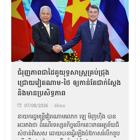
ជំរុញភាពជាដៃគូយុទ្ធសាស្ត្រគ្រប់ជ្រុង
ជ្រោយវៀតណាម-ថៃ ឲ្យកាន់តែជាក់ស្ដែង
និងមានប្រសិទ្ធភាព
07/08/2026
ព័ត៌មាន
នាយករដ្ឋមន្ត្រីវៀតណាមលោក ឡេ មិញហ៊ឹង បាន
អះអាងថា ដំណើរទស្សនកិច្ចលើកនេះមានអត្ថន័យដ៏
សំខាន់ពិសេស ដោយបានធ្វើឡើងចំឱកាសរំលឹកខួប