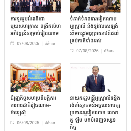
ការទូតរួមដំណើរជា
ទំនាក់ទំនងរវាងវៀតណាម
មួយសហគ្រាស ពង្រីកលំហ
អូស្ត្រាលី និងនូវែលសេឡង់
អភិវឌ្ឍន៍សម្រាប់វៀតណាម
នាំមកនូវអត្ថប្រយោជន៍ដល់
គ្រប់ភាគីទាំងអស់
07/08/2026
ព័ត៌មាន
07/08/2026
ព័ត៌មាន
ជំរុញកិច្ចសហប្រតិបត្តិការ
នាយករដ្ឋមន្ត្រីអូស្ត្រាលីទន្ទឹង
ការពារជាតិវៀតណាម-
រង់ចាំស្វាគមន៍អគ្គលេខាបក្ស
ម៉ាឡេស៊ី
ប្រធានរដ្ឋវៀតណាម លោក
តូ ឡឹម មកបំពេញទស្សន
06/08/2026
ព័ត៌មាន
កិច្ច