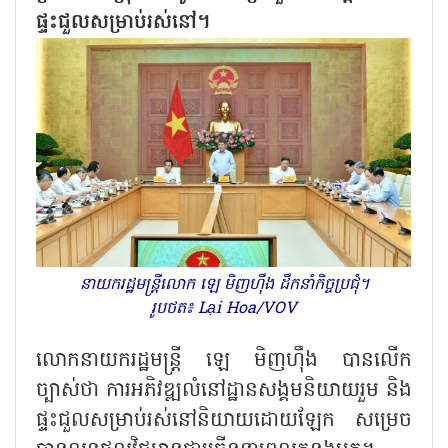
ផ្ទះជួលសម្រាប់រស់នៅ។
នាយករដ្ឋមន្ត្រីលោក ឡេ មិញហ៊ឹង ដឹកនាំកិច្ចប្រជុំ។
រូបថត៖ Lại Hoa/VOV
លោកនាយករដ្ឋមន្ត្រី ឡេ មិញហ៊ឹង បានលើក​
ច្បាស់ថា ការអភិវឌ្ឍលំនៅដ្ឋានសង្គម​និយាយរួម និង
ផ្ទះជួល​សម្រាប់​រស់​នៅ​និយាយដោយឡែក សម្រេច