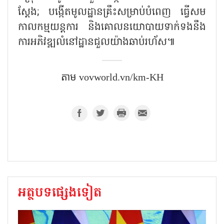
ស្តែង
; បង្កើតមូលដ្ឋានគ្រឹះសម្រាប់បំពេញ ធ្វើសម
កាលកម្មយន្តការ និងគោលនយោបាយទាក់ទងនឹ​ង
ការអភិវឌ្ឍ​លំនៅដ្ឋាន​ជួលយ៉ាងឆាប់រហ័ស៕​
តាម​ vovworld.vn/km-KH
អត្ថបទផ្សេងទៀត