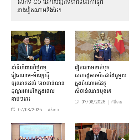
លើកទី ៥០ នៃការបង្កើតទំនាក់ទំនងការទូត
រវាងវៀតណាមនិងថៃ។
នាំទំហំពាណិជ្ជកម្ម
វៀតណាមចាត់ទុក
វៀតណាម-ម៉ាឡេស៊ី
សហរដ្ឋអាមេរិកជាដៃគូមួយ
ឲ្យឈានដល់ ២០ពាន់លាន
ក្នុងចំណោមដៃគូ
ដុល្លារអាមេរិកក្នុងពេល
សំខាន់ឈានមុខគេ
ឆាប់ៗនេះ
07/08/2026
ព័ត៌មាន
07/08/2026
ព័ត៌មាន