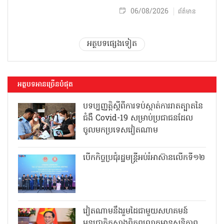
06/08/2026
ព័ត៌មាន
អត្ថបទផ្សេងទៀត
អត្ថបទអានច្រើនបំផុត
បទប្បញ្ញត្តិស្តីពីការទប់ស្កាត់ការរាតត្បាតនៃ
ជំងឺ Covid-19 សម្រាប់ប្រជាជនដែល
ចូលមកប្រទេសវៀតណាម
បើកកិច្ចប្រជុំរដ្ឋមន្ត្រីអប់រំអាស៊ានលើកទី១២
វៀតណាមនឹងរួមដៃជាមួយសហគមន៍
អន្តរជាតិកសាងពិភពលោកមានសន្តិភាព