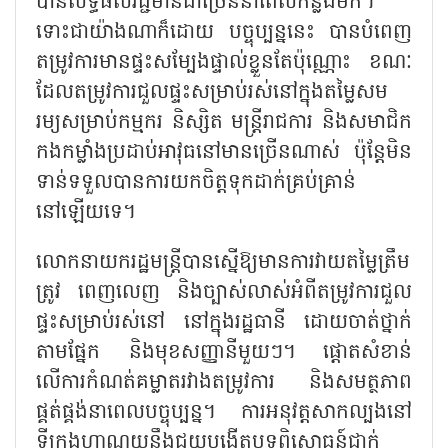
បានលទ្ធផលវិជ្ជមាន​ជាច្រើន​នាពេល​កន្លង​មក​។
ទោះជាយ៉ាងណាក៏ដោយ បច្ចុប្បន្ននេះ បាន​បំពេញ
តម្រូវការមានផ្ទះសម្បែង​ផ្ទាល់ខ្លួនតែ​ប៉ុណ្ណោះ ខណៈ
ដែល​តម្រូវការ​ជួលផ្ទះសម្រាប់​រស់នៅ​ក្នុង​តម្លៃសម
រម្យសម្រាប់កម្មករ និស្សិត មន្ត្រីរាជការ និងសមាជិក​
កងកម្លាំងប្រដាប់អាវុធនៅ​​មាន​ច្រើនណាស់ ប៉ុន្តែមិន​
ទាន់ទទួលបានការយកចិត្តទុកដាក់គ្រប់គ្រាន់
នៅឡើយទេ។
លោកនាយករដ្ឋមន្ត្រីបានស្នើឱ្យមានការវាយតម្លៃត្រឹម
ត្រូវ ពេញលេញ និងច្បាស់លាស់អំពីតម្រូវការជួល​
ផ្ទះ​សម្រាប់​រស់នៅ នៅ​ក្នុងរដ្ឋធានី ដោយចាត់ថ្នាក់
តាមផ្នែក និងមុខសញ្ញា​នីមួយៗ​។ ផ្តោតសំខាន់
លើការកំណត់​​គម្លាតរវាងតម្រូវការ និងសមត្ថភាព
ផ្គត់ផ្គង់​នា​ពេល​បច្ចុប្បន្ន​។ ការអនុវត្តសាកល្បងនៅ
ទីក្រុងហាណូយនឹងជួយបង្កើតបទពិសោធន៍ជាក់