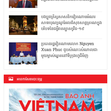
បងប្អូនគ្រិស្តសាសនិកវៀតណាមអំណរ
សាទរបុណ្យណូអែលដ៏សុខសាន្តត្រាណក្នុង
បរិបទនៃជម្ងឺរាតត្បាតកូវីដ-១៩
ប្រធានរដ្ឋវៀតណាមលោក Nguyen
Xuan Phuc ជួបសំណេះសំណាលជា
មួយម្ចាស់ឆ្នោតនៅទីក្រុងហូជីមិញ
អាន​កាសែត​បោះពុម្ភ