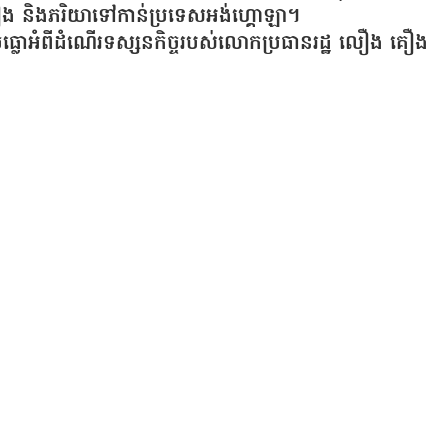
 គឿង និងភរិយាទៅកាន់ប្រទេសអង់ហ្គោឡា។
លេចធ្លោអំពីដំណើរទស្សនកិច្ចរបស់លោកប្រធានរដ្ឋ លឿង គឿង