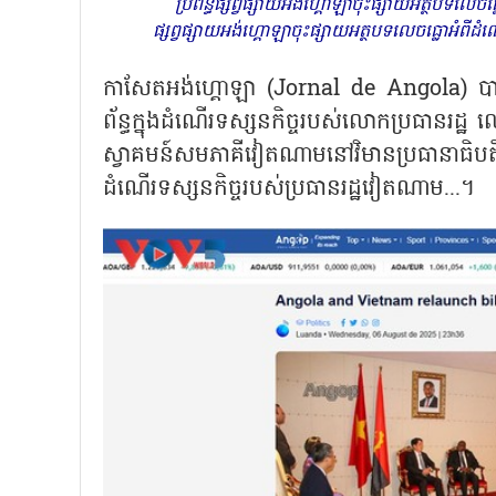
ប្រព័ន្ធផ្សព្វផ្សាយអង់ហ្គោឡាចុះផ្សាយអត្ថបទលេច
ផ្សព្វផ្សាយអង់ហ្គោឡាចុះផ្សាយអត្ថបទលេចធ្លោអំព
កាសែតអង់ហ្គោឡា (Jornal de Angola) បានចុ
ព័ន្ធក្នុងដំណើរទស្សនកិច្ចរបស់លោកប្រធានរ
ស្វាគមន៍សមភាគីវៀតណាមនៅវិមានប្រធានាធិបតី
ដំណើរទស្សនកិច្ចរបស់ប្រធានរដ្ឋវៀតណាម...។