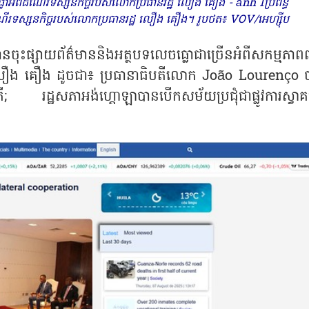
ធ្លោអំពីដំណើរទស្សនកិច្ចរបស់លោកប្រធានរដ្ឋ លឿង គឿង - ảnh 1ប្រព័ន្ធ
ីដំណើរទស្សនកិច្ចរបស់លោកប្រធានរដ្ឋ លឿង គឿង។ រូបថត៖ VOV/អេហ្ស៊ីប
ះផ្សាយព័ត៌មាននិងអត្ថបទលេចធ្លោជាច្រើនអំពីសកម្មភាពព
ដ្ឋ លឿង គឿង ដូចជា៖ ប្រធានាធិបតីលោក João Lourenço 
; រដ្ឋសភាអង់ហ្គោឡាបានបើកសម័យប្រជុំជាផ្លូវការស្វាគ