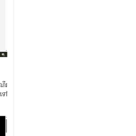
ណើរ
មទៅ