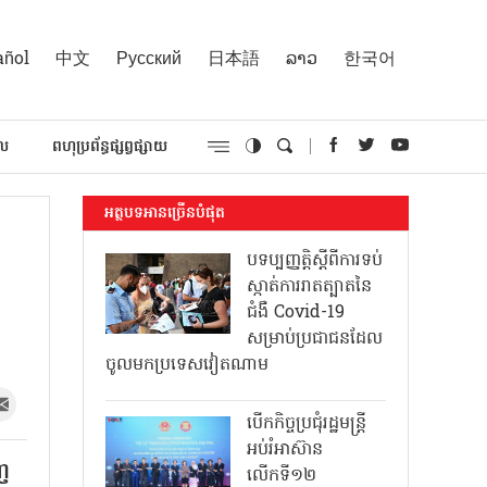
añol
中文
Русский
日本語
ລາວ
한국어
គល
ពហុប្រព័ន្ធផ្សព្វផ្សាយ
អត្ថបទអានច្រើនបំផុត
បទប្បញ្ញត្តិស្តីពីការទប់
ស្កាត់ការរាតត្បាតនៃ
ជំងឺ Covid-19
សម្រាប់ប្រជាជនដែល
ចូលមកប្រទេសវៀតណាម
បើកកិច្ចប្រជុំរដ្ឋមន្ត្រី
អប់រំអាស៊ាន
េញ
លើកទី១២