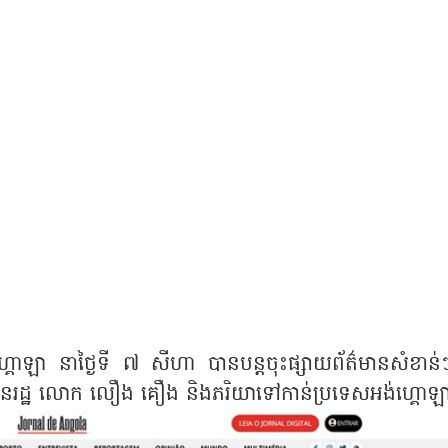
ហ្គោឡា នាថ្ងៃទី ៧ សីហា បានបន្តចុះផ្សាយព័ត៌មានសំខាន់
ស់ប្រធានរដ្ឋ លោក លឿង គឿង និងភរិយាទៅកាន់ប្រទេសអង់ហ្គោឡ