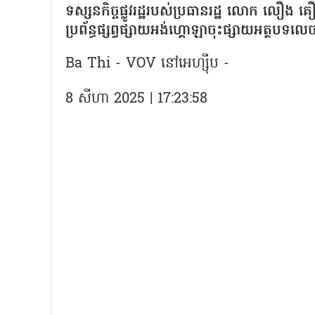
ទស្សនកិច្ចផ្លូវរដ្ឋរបស់ប្រធានរដ្ឋ លោក លឿង
ប្រព័ន្ធផ្សព្វផ្សាយអង់ហ្គោឡាចុះផ្សាយអត្ថបទ
Ba Thi - VOV នៅអេហ្ស៊ីប -
8 សីហា 2025 | 17:23:58