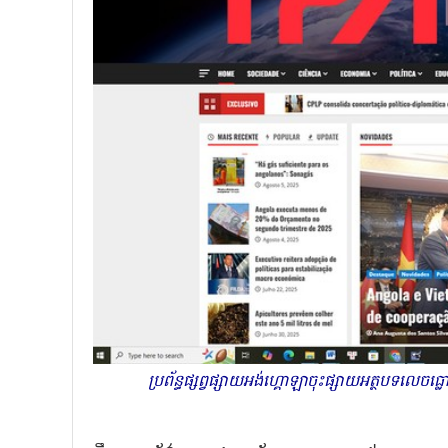
ប្រព័ន្ធផ្សព្វផ្សាយអង់ហ្គោឡាចុះផ្សាយអត្ថបទលេ