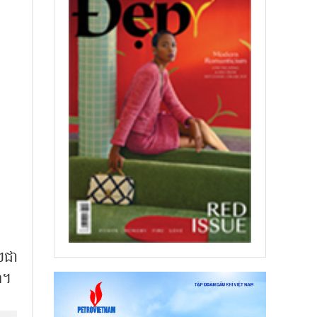
ៗជា
ា។