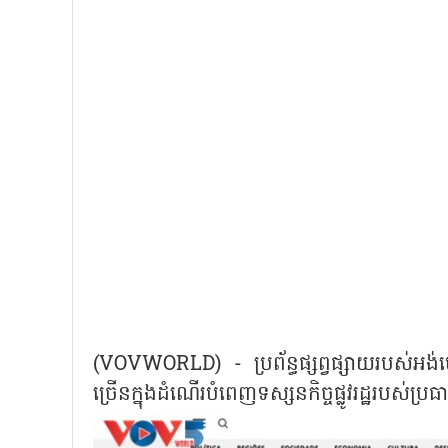
(VOVWORLD) - ប្រព័ន្ធផ្សព្វផ្សាយរបស់អង់
ច្រើនក្នុងដំណើរបំពេញទស្សនកិច្ចផ្លូវរដ្ឋរប