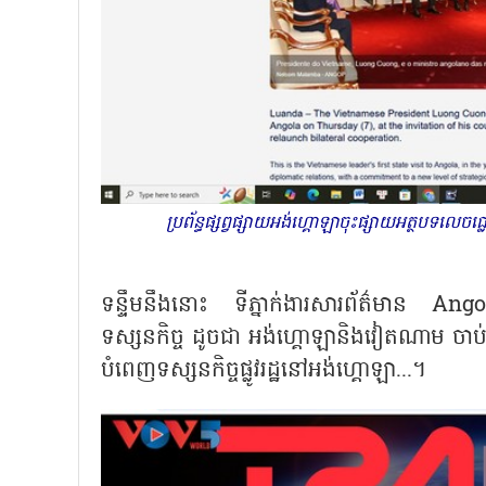
ប្រព័ន្ធផ្សព្វផ្សាយអង់ហ្គោឡាចុះផ្សាយអត្ថបទលេ
ទន្ទឹមនឹងនោះ ទីភ្នាក់ងារសារព័ត៌មាន Ango
ទស្សនកិច្ច ដូចជា អង់ហ្គោឡានិងវៀតណាម ចាប់ផ្
បំពេញទស្សនកិច្ចផ្លូវរដ្ឋនៅអង់ហ្គោឡា...។