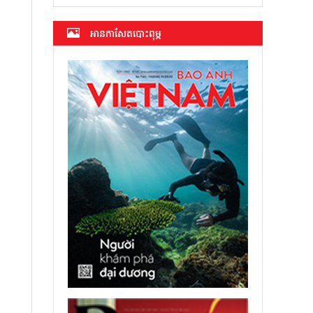
អាន​កាសែត​បោះពុម្ភ