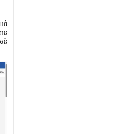
ាក់
បាន
មន៍