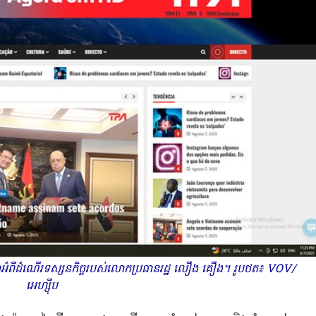
ចធ្លោអំពីដំណើរទស្សនកិច្ចរបស់លោកប្រធានរដ្ឋ លឿង គឿង។ រូបថត៖ VOV/
អេហ្ស៊ីប