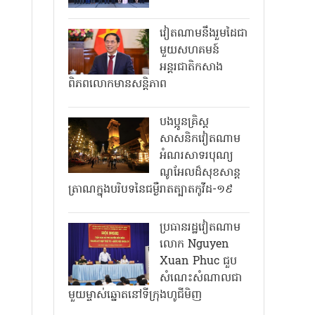
វៀតណាមនឹងរួមដៃជា
មួយសហគមន៍
អន្តរជាតិកសាង
ពិភពលោកមានសន្តិភាព
បងប្អូនគ្រិស្ត
សាសនិកវៀតណាម
អំណរសាទរបុណ្យ
ណូអែលដ៏សុខសាន្ត
ត្រាណក្នុងបរិបទនៃជម្ងឺរាតត្បាតកូវីដ-១៩
ប្រធានរដ្ឋវៀតណាម
លោក Nguyen
Xuan Phuc ជួប
សំណេះសំណាលជា
មួយម្ចាស់ឆ្នោតនៅទីក្រុងហូជីមិញ