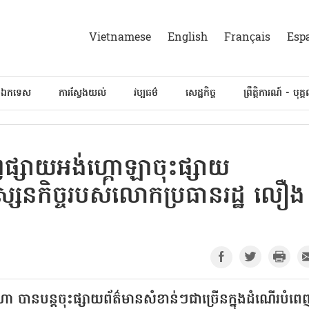
Vietnamese
English
Français
Esp
៍ឯកទេស
ការស្វែងយល់
វប្បធម៌
សេដ្ឋកិច្ច
ព្រឹត្តិការណ៍ - បុគ្
្សព្វផ្សាយអង់ហ្គោឡាចុះផ្សាយ
ស្សនកិច្ចរបស់លោកប្រធានរដ្ឋ លឿង
 សីហា បានបន្តចុះផ្សាយព័ត៌មានសំខាន់ៗជាច្រើនក្នុងដំណើរបំព