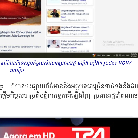
ចធ្លោអំពីដំណើរទស្សនកិច្ចរបស់លោកប្រធានរដ្ឋ លឿង គឿង។ រូបថត៖ VOV/
អេហ្ស៊ីប
p ក៏បានចុះផ្សាយព័ត៌មាននិងអត្ថបទជាច្រើនទាក់ទងនឹងដំ
តើមកិច្ចសហប្រតិបត្តិការទ្វេភាគីឡើងវិញ; ប្រធានរដ្ឋវៀតណា