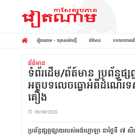
វៀតណាម - យុគសម័យថ្មី
ព័ត៌មាន
បទយកការណ
ព័ត៌មាន
ទំព័រ​ដើម/ព័ត៍មាន ប្រព័ន្ធផ
អត្ថបទលេចធ្លោអំពីដំណើរទ
គឿង
09/08/2025
ប្រព័ន្ធផ្សព្វផ្សាយរបស់អង់ហ្គោឡា នាថ្ងៃទី ៧