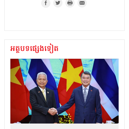
អត្ថបទផ្សេងទៀត