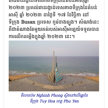
តាំងពានរង្វាន់ទេសភាពទីក្រុងនៃតំបន់អាស៊ីឆ្នាំ
២០២៣ ប្រគល់ពានរង្វាន់ទេសភាពទីក្រុងនៃតំបន់
អាស៊ី ឆ្នាំ ២០២៣ នាថ្ងៃទី ១៧ ខែវិច្ឆិកា នៅ
ទីក្រុង Busan ប្រទេស កូរ៉េខាងត្បូង។ សំណង់នេះ
គឺជាតំណាងតែមួយគត់របស់អាស៊ីអាគ្នេយ៍ទទួលបាន
ការលើកតម្កើងក្នុងឆ្នាំ ២០២៣ នេះ។
ទីលានប៉ម Nghinh Phong ស្ថិតនៅលើឆ្នេរនៃ
ទីក្រុង Tuy Hoa ខេត្ត Phu Yen