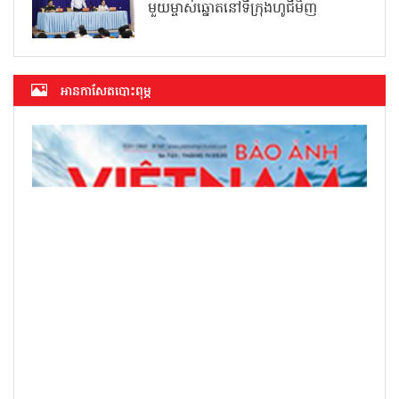
មួយម្ចាស់ឆ្នោតនៅទីក្រុងហូជីមិញ
អាន​កាសែត​បោះពុម្ភ