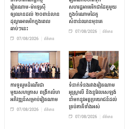
នាំទំហំពាណិជ្ជកម្ម
វៀតណាមចាត់ទុក
វៀតណាម-ម៉ាឡេស៊ី
សហរដ្ឋអាមេរិកជាដៃគូមួយ
ឲ្យឈានដល់ ២០ពាន់លាន
ក្នុងចំណោមដៃគូ
ដុល្លារអាមេរិកក្នុងពេល
សំខាន់ឈានមុខគេ
ឆាប់ៗនេះ
07/08/2026
ព័ត៌មាន
07/08/2026
ព័ត៌មាន
ការទូតរួមដំណើរជា
ទំនាក់ទំនងរវាងវៀតណាម
មួយសហគ្រាស ពង្រីកលំហ
អូស្ត្រាលី និងនូវែលសេឡង់
អភិវឌ្ឍន៍សម្រាប់វៀតណាម
នាំមកនូវអត្ថប្រយោជន៍ដល់
គ្រប់ភាគីទាំងអស់
07/08/2026
ព័ត៌មាន
07/08/2026
ព័ត៌មាន