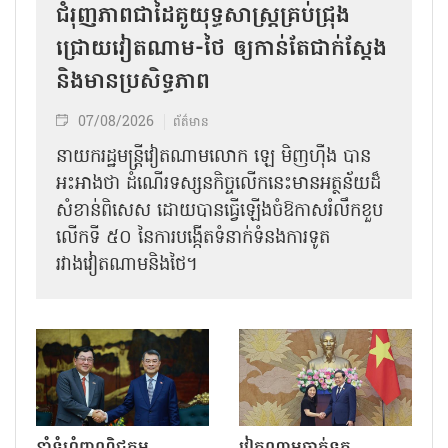
ជំរុញភាពជាដៃគូយុទ្ធសាស្ត្រគ្រប់ជ្រុង
ជ្រោយវៀតណាម-ថៃ ឲ្យកាន់តែជាក់ស្ដែង
និងមានប្រសិទ្ធភាព
07/08/2026
ព័ត៌មាន
នាយករដ្ឋមន្ត្រីវៀតណាមលោក ឡេ មិញហ៊ឹង បាន
អះអាងថា ដំណើរទស្សនកិច្ចលើកនេះមានអត្ថន័យដ៏
សំខាន់ពិសេស ដោយបានធ្វើឡើងចំឱកាសរំលឹកខួប
លើកទី ៥០ នៃការបង្កើតទំនាក់ទំនងការទូត
រវាងវៀតណាមនិងថៃ។