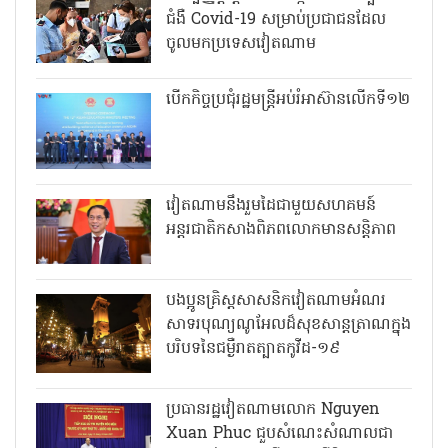
ជំងឺ Covid-19 សម្រាប់ប្រជាជនដែល
ចូលមកប្រទេសវៀតណាម
បើកកិច្ចប្រជុំរដ្ឋមន្ត្រីអប់រំអាស៊ានលើកទី១២
វៀតណាមនឹងរួមដៃជាមួយសហគមន៍
អន្តរជាតិកសាងពិភពលោកមានសន្តិភាព
បងប្អូនគ្រិស្តសាសនិកវៀតណាមអំណរ
សាទរបុណ្យណូអែលដ៏សុខសាន្តត្រាណក្នុង
បរិបទនៃជម្ងឺរាតត្បាតកូវីដ-១៩
ប្រធានរដ្ឋវៀតណាមលោក Nguyen
Xuan Phuc ជួបសំណេះសំណាលជា