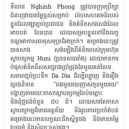
ទីលាន
Nghinh Phong
ត្រូវបានក្រុមប្រឹក្សា
ជំនាញវាយតម្លៃខ្ពស់សម្រាប់ លំហសហគមន៍របស់
ខ្លួនដែលផ្សាភ្ជាប់ប្រជាជន និងគំនិតសាងសង់ដែល
អាចបត់ បែនបាន ដោយសម្របខ្លួនទៅនឹងលក្ខ
ខណ្ឌអាកាសធាតុសមុទ្រដ៏អាក្រក់។ គម្រោងនេះត្រូវ
បានសាង សង់ឡើងពីគំនិតរបស់ក្រុមហ៊ុន
ស្ថាបត្យកម្ម
Huni (
ប្រទេសបារាំង) ដោយមានការ
បំផុសគំនិតពីសសរថ្មរាងប្រាំជ្រុងតែមួយគត់នៃទេ
សភាពថ្មប៉ប្រះទឹក
Da Dia
ដ៏ល្បីល្បាញ និងរឿង
ព្រេងនិទាន "ពងមួយរយញាស់កូនមួយរយ"
បង្ហាញតាមរយៈភាសាស្ថាបត្យកម្មនៃប៉មភ្លោះ
និងដុំថ្មជង់ចំនួន ៥០ ដំ។ ដោយសារតែភាសា
ស្ថាបត្យកម្មដ៏មានអត្ថន័យ និងរូបភាពប្រចាំតំបន់
គម្រោងនេះមានលក្ខណៈជិតស្និទ្ធផង និងមានតម្លៃ
វប្បធម៌ និងសិល្បៈខ្ពស់ផង។