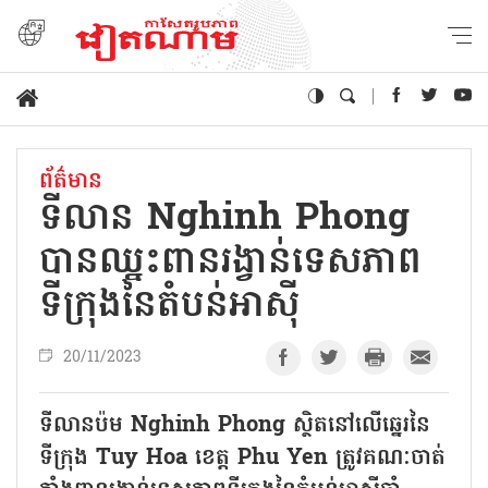
ព័ត៌មាន
ទីលាន Nghinh Phong
បានឈ្នះពានរង្វាន់ទេសភាព
ទីក្រុងនៃតំបន់អាស៊ី
20/11/2023
ទីលានប៉ម Nghinh Phong ស្ថិតនៅលើឆ្នេរនៃ
ទីក្រុង Tuy Hoa ខេត្ត Phu Yen ត្រូវគណៈចាត់