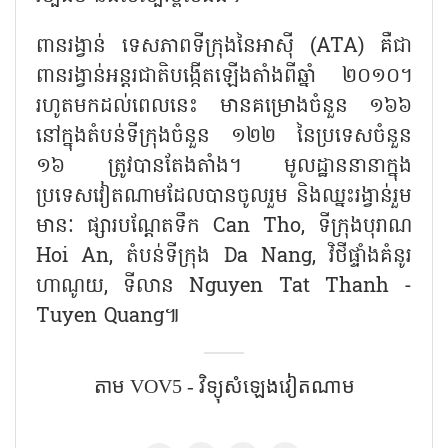
ពានរង្វាន់ ទេសភាពទីក្រុងនៃអាស៊ី (
ATA)
គឺជា
ពានរង្វាន់អន្តរជាតិបង្កើតឡើងតាំងពីឆ្នាំ ២០១០។
រហូតមកដល់ពេលនេះ មានគម្រោងចំនួន ១៦៦
នៅក្នុងតំបន់ទីក្រុងចំនួន ១២២ នៃប្រទេសចំនួន
១៦ ត្រូវបានតែងតាំង។ មូលដ្ឋាននានាក្នុង
ប្រទេសវៀតណាមដែលបានចូលរួម និងឈ្នះរង្វាន់រួម
មានៈ ផ្សារបណ្តែតទឹក
Can Tho,
ទីក្រុងបុរាណ
Hoi An,
តំបន់ទីក្រុង
Da Nang,
វិថីផ្ទាំងគំនូរ
ហាណូយ
,
ទីលាន
Nguyen Tat Thanh -
Tuyen Quang
៕
តាម VOV5 - វិទ្យុសំឡេង​វៀតណាម