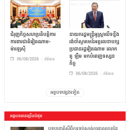
ជំរុញកិច្ចសហប្រតិបត្តិការ
នាយករដ្ឋមន្ត្រីអូស្ត្រាលីទន្ទឹង
ការពារជាតិវៀតណាម-
រង់ចាំស្វាគមន៍អគ្គលេខាបក្ស
ម៉ាឡេស៊ី
ប្រធានរដ្ឋវៀតណាម លោក
តូ ឡឹម មកបំពេញទស្សន
06/08/2026
ព័ត៌មាន
កិច្ច
06/08/2026
ព័ត៌មាន
អត្ថបទផ្សេងទៀត
អត្ថបទអានច្រើនបំផុត
បទប្បញ្ញត្តិស្តីពីការទប់ស្កាត់ការរាតត្បាតនៃ