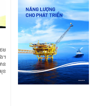
ថែម
ផង។
មាន
ំមុខ