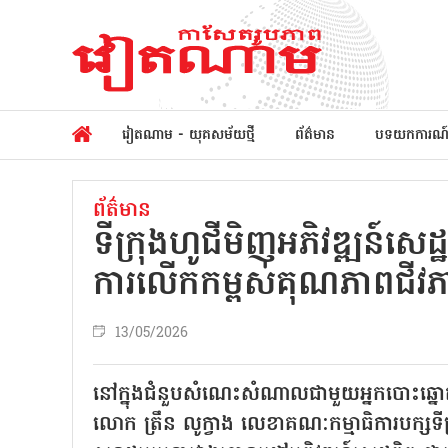
វៀតណាម - យុគសម័យថ្មី
ព័ត៌មាន
បទយកការណ
ព័ត៌មាន
ទីក្រុងហូជីមិញអភិវឌ្ឍន៍សេដ្
ការលើកកម្ពស់គុណភាពជីវ
13/05/2026
នៅក្នុងជំនួបសំណេះសំណាលជាមួយអ្នកបោះឆ្ន
លោក ត្រឹន លូក្វាង លេខាគណៈកម្មាធិការបក្សទីក្