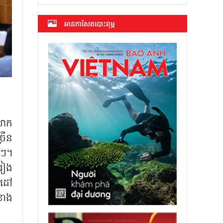
អាន​កាសែត​បោះពុម្ភ
លោក
រើន
់ៗ។
រៀង
លដៅ
ខាង