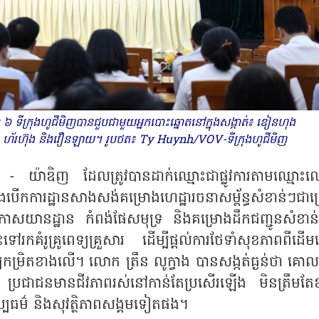
ទីក្រុងហូជីមិញបានជួបជាមួយអ្នកបោះឆ្នោតនៅក្នុងសង្កាត់៖ ឌៀនហុង
ិញភូ ហ័រហ៊ុង និងវឿនឡាយ។ រូបថត៖ Ty Huynh/VOV-ទីក្រុងហូជីមិញ
គន - យ៉ាឌិញ ដែលត្រូវបានដាក់ឈ្មោះជាផ្លូវការតាមឈ្មោះ
ការដ្ឋានសាងសង់គម្រោងហេដ្ឋារចនាសម្ព័ន្ធសំខាន់ៗជាច្
ាន់អាកាសយានដ្ឋាន កំពង់ផែសមុទ្រ និងគម្រោងដឹកជញ្ជូនសំខាន
ៅរកគំរូគ្រូពេទ្យគ្រួសារ ដើម្បីផ្តល់ការថែទាំសុខភាពពីដើម
េទ្យកម្រិតខាងលើ។ លោក ត្រឹន លូក្វាង បានសង្កត់ធ្ងន់ថា គោ
ាថា ប្រជាជនមានជីវភាពរស់នៅកាន់តែប្រសើរឡើង មិនត្រឹមតែ
ៅ វប្បធម៌ និងសុវត្ថិភាពសង្គមទៀតផង។