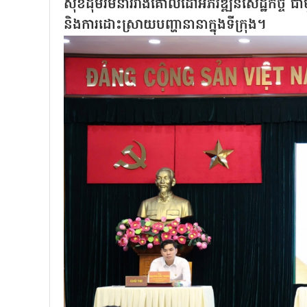
សុខដុមរមនារវាងគោលដៅអភិវឌ្ឍន៍សេដ្ឋកិច្ច ជ
និងការដោះស្រាយបញ្ហានានាក្នុងទីក្រុង។