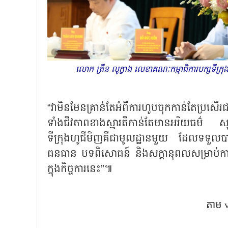
លោក ត្រឹន លូក្វាង លេខាគណៈកម្មាធិការបក្សទីក
“វាមិនមែនគ្រាន់តែអំពីការហូបចុកកាន់តែប្រសើរ
ទាំងជីវភាពខាងស្មារតីកាន់តែមានអរិយធម៌
ទីក្រុងហូជីមិញគឺជាមូលដ្ឋានមួយ ដែលទទួលប
ធនធាន បទពិសោធន៍ និងសក្ដានុពលសម្រាប់ការអភិវឌ្ឍ
ក្នុងកិច្ចការនេះ”៕
តាម 