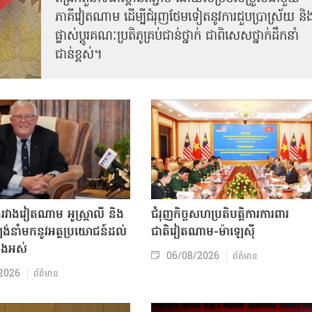
ភាគីវៀតណាម ដើម្បីជំរុញថែមទៀតនូវការជួបប្រាស្រ័យ និ
ផ្លាស់ប្តូរគណៈប្រតិភូគ្រប់ជាន់ថ្នាក់ ជាពិសេសថ្នាក់ដឹកនាំ
ជាន់ខ្ពស់។
ងរវាងវៀតណាម អូស្ត្រាលី និង
ជំរុញកិច្ចសហប្រតិបត្តិការការពារ
់នាំមកនូវអត្ថប្រយោជន៍ដល់
ជាតិវៀតណាម-ម៉ាឡេស៊ី
ាំងអស់
06/08/2026
ព័ត៌មាន
2026
ព័ត៌មាន