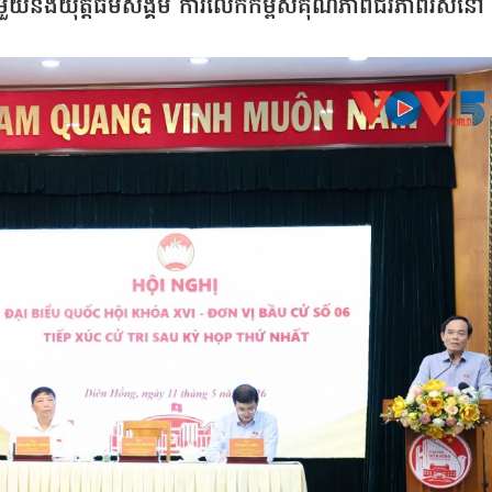
ាមួយនឹងយុត្តិធម៌សង្គម ការលើកកម្ពស់គុណភាពជីវភាពរស់នៅ