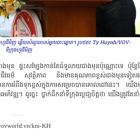
្រុងហូជីមិញ ឆ្លើយសំណួររបស់អ្នកបោះឆ្នោត។ រូបថត៖ Ty Huynh/VOV-
ទីក្រុងហូជីមិញ
ជាងមុន ផ្ទះសម្បែងកាន់តែធំទូលាយជាងមុនប៉ុណ្ណោះទេ ប៉ុន្តែ
 សុជីវធម៌ សុវត្ថិភាព និងមានគុណភាពខ្ពស់ជាងមុនទៀត
ានការរំពឹងទុកខ្ពស់ក្នុងការសម្រេចបានគោលដៅនេះ។ យើង
។ ដូច្នេះ ថ្នាក់ដឹកនាំទីក្រុងប្ដេជា្ញចិត្តថា យើងត្រូវតែនា
vovworld.vn/km-KH