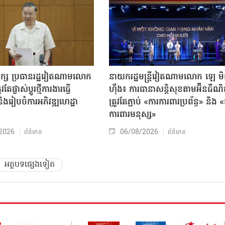
បក្ស ប្រធានរដ្ឋវៀតណាមលោក
នាយករដ្ឋមន្ត្រីវៀតណាមលោក ឡេ ម
តែផ្លាស់ប្ដូរថ្មីការងារធ្វើ
ហ៊ឹង៖ ការធានាសន្តិសុខតាមអ៊ីនធឺណ
ិងរៀបចំការអភិវឌ្ឍហេដ្ឋា
ត្រូវតែភ្ជាប់ «ការការពារប្រព័ន្ធ» និង 
ធ
ការពារមនុស្ស»
2026
06/08/2026
ព័ត៌មាន
ព័ត៌មាន
អត្ថបទផ្សេងទៀត