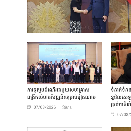
ការទូតរួមដំណើរជាមួយសហគ្រាស
ទំនាក់ទំន
ពង្រីកលំហអភិវឌ្ឍន៍សម្រាប់វៀតណាម
នូវែលសេឡង
គ្រប់ភាគីទ
07/08/2026
ព័ត៌មាន
07/08/