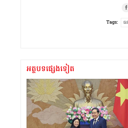
Tags:
ធន
អត្ថបទផ្សេងទៀត