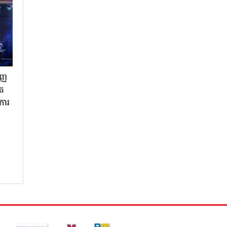
ិញ
ិត
«ការ