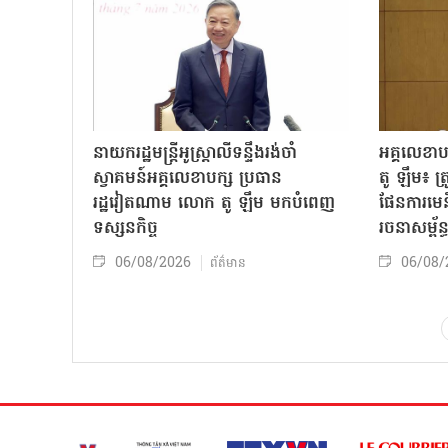
នាយករដ្ឋមន្ត្រីអូស្ត្រាលីទន្ទឹងរង់ចាំ
អគ្គលេខា
ស្វាគមន៍អគ្គលេខាបក្ស ប្រធាន
តូ ឡឹម៖ ត្រូវ
រដ្ឋវៀតណាម លោក តូ ឡឹម មកបំពេញ
ផែនការមេន
ទស្សនកិច្ច
រចនាសម្ព័ន្
06/08/2026
06/08/
ព័ត៌មាន