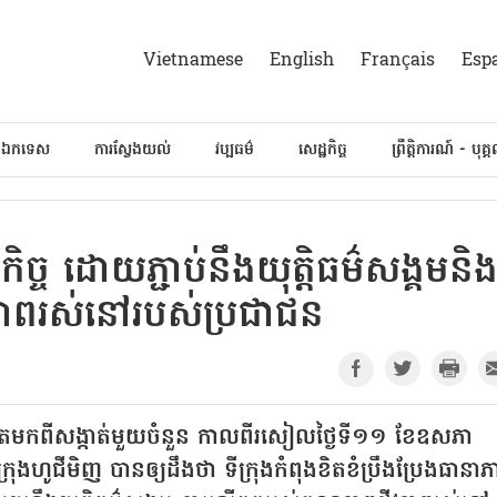
Vietnamese
English
Français
Esp
៍ឯកទេស
ការស្វែងយល់
វប្បធម៌
សេដ្ឋកិច្ច
ព្រឹត្តិការណ៍ - បុគ្
ឋកិច្ច ដោយភ្ជាប់នឹងយុត្តិធម៌សង្គមនិ
ភាពរស់នៅរបស់ប្រជាជន
ោតមកពីសង្កាត់មួយចំនួន កាលពីរសៀលថ្ងៃទី១១ ខែឧសភា
រុងហូជីមិញ បានឲ្យដឹងថា ទីក្រុងកំពុងខិតខំប្រឹងប្រែងធានា