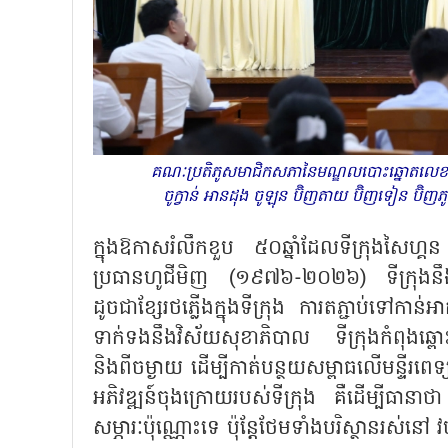
គណៈប្រតិភូសមាជិកសភានៃមណ្ឌលបោះឆ្នោត​លេខ ៦ 
ចូក្វាន់ អានដុង ចូឡុន ប៊ិញតាយ ប៊ិញទៀន ប៊
ក្នុងឱកាសរំលឹកខួប ៥០ឆ្នាំដែលទីក្រុងសៃហ្
ប្រធានហូជីមិញ (១៩៧៦-២០២៦) ទីក្រុងនឹងបើក
ដូចជាខ្សែរថភ្លើងក្នុងទីក្រុង ការតភ្ជាប់ទៅក
ទាក់ទងនឹងវិស័យសុខាភិបាល ទីក្រុងកំពុងឆ្ពោះទ
និងពីចម្ងាយ ដើម្បីកាត់បន្ថយសម្ពាធលើមន្ទីរព
អភិវឌ្ឍន៍ចុងក្រោយរបស់ទីក្រុង គឺដើម្បីធាន
សម្ភារៈប៉ុណ្ណោះទេ ប៉ុន្តែថែមទាំងបរិស្ថានរស់ន