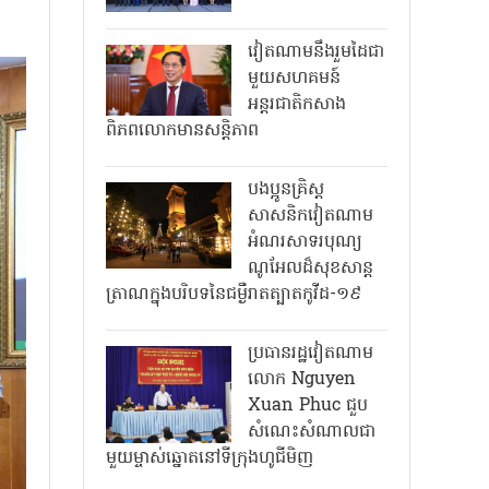
វៀតណាមនឹងរួមដៃជា
មួយសហគមន៍
អន្តរជាតិកសាង
ពិភពលោកមានសន្តិភាព
បងប្អូនគ្រិស្ត
សាសនិកវៀតណាម
អំណរសាទរបុណ្យ
ណូអែលដ៏សុខសាន្ត
ត្រាណក្នុងបរិបទនៃជម្ងឺរាតត្បាតកូវីដ-១៩
ប្រធានរដ្ឋវៀតណាម
លោក Nguyen
Xuan Phuc ជួប
សំណេះសំណាលជា
មួយម្ចាស់ឆ្នោតនៅទីក្រុងហូជីមិញ