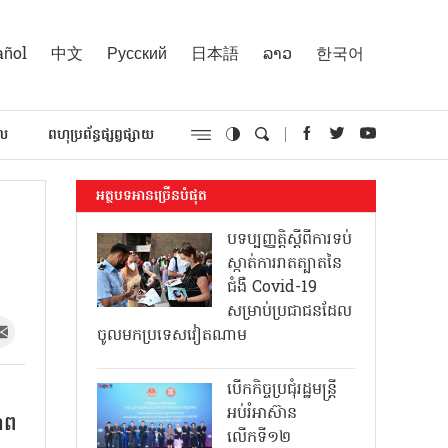
añol
中文
Русский
日本語
ລາວ
한국어
គល
ពហុប្រព័ន្ធផ្សព្វផ្សាយ
អត្ថបទអានច្រើនបំផុត
ង
បទប្បញ្ញត្តិស្តីពីការទប់
ស្កាត់ការរាតត្បាតនៃ
ជំងឺ Covid-19
សម្រាប់ប្រជាជនដែល
ចូលមកប្រទេសវៀតណាម
បើកកិច្ចប្រជុំរដ្ឋមន្ត្រី
អប់រំអាស៊ាន
ភាព
លើកទី១២