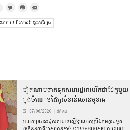
ធាន បទពិសោធន៍ ផ្ទះសម្បែង
វៀតណាមចាត់ទុកសហរដ្ឋអាមេរិកជាដៃគូមួយ
ក្នុងចំណោមដៃគូសំខាន់ឈានមុខគេ
07/08/2026
ព័ត៌មាន
លោកប្រធានរដ្ឋសភាបានស្នើឱ្យលោកស្រីឯកអគ្គរដ្ឋទូត
ពង្រីកតួនាទីជាស្ពានតភ្ជាប់ ដោយសម្របសម្រួលជាមួយ