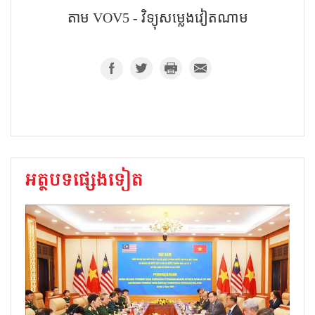
តាម​ VOV5 - វិទ្យុសម្លេងវៀតណាម
អត្ថបទផ្សេងទៀត