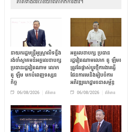
ភាគីទាំងពីរបានជួបពិភាក្សាការងារ​។
នាយករដ្ឋមន្ត្រីអូស្ត្រាលីទន្ទឹង
អគ្គលេខាបក្ស ប្រធាន
រង់ចាំស្វាគមន៍អគ្គលេខាបក្ស
រដ្ឋវៀតណាមលោក តូ ឡឹម៖
ប្រធានរដ្ឋវៀតណាម លោក
ត្រូវតែផ្លាស់ប្ដូរថ្មីការងារធ្វើ
តូ ឡឹម មកបំពេញទស្សន
ផែនការមេនិងរៀបចំការ
កិច្ច
អភិវឌ្ឍហេដ្ឋារចនាសម្ព័ន្ធ
06/08/2026
06/08/2026
ព័ត៌មាន
ព័ត៌មាន