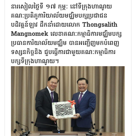
នារសៀលថ្ងៃទី ១៧ កុម្ភៈ នៅទីក្រុងហាណូយ
គណៈប្រតិភូការិយាល័យមជ្ឈិមបក្សប្រជាជន
បដិវត្តន៍ឡាវ ដឹកនាំដោយលោក Thongsalith
Mangnomek លេខាគណៈកម្មាធិការមជ្ឈិមបក្ស
ប្រធានការិយាល័យមជ្ឈិម បានអញ្ជើញមកបំពេញ
ទស្សនកិច្ចនិង ជួបធ្វើការជាមួយគណៈកម្មាធិការ
បក្សទីក្រុងហាណូយ។