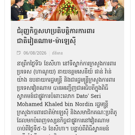
ជំរុញកិច្ចសហប្រតិបត្តិការការពារ
ជាតិវៀតណាម-ម៉ាឡេស៊ី
06/08/2026
ព័ត៌មាន
នា​ព្រឹកថ្ងៃទី៦ ខែសីហា នៅទីស្នាក់ការក្រសួងការពារ
ប្រទេស (ហាណូយ) នាយឧត្តមសេនីយ៍ ផាន់ វ៉ាន់
យ៉ាង ឧបនាយករដ្ឋមន្ត្រី និងជារដ្ឋមន្ត្រីក្រសួងការពារ
ប្រទេសវៀតណាម បានអញ្ជើញជាអធិបតីក្នុងពិធី
ស្វាគមន៍ជាផ្លូវការ​ចំពោះលោក Dato' Seri
Mohamed Khaled bin Nordin រដ្ឋមន្ត្រី
ក្រសួងការពារជាតិម៉ាឡេស៊ី និងសមាជិកគណៈប្រតិភូ
ដែលមកបំពេញទស្សនកិច្ចជាផ្លូវការនៅវៀតណាម
ចាប់ពីថ្ងៃទី៥-៦ ខែសីហា។ បន្ទាប់ពីពិធីស្វាគមន៍