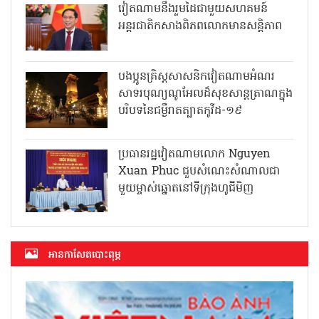
វៀតណាមនឹងរួមដៃជាមួយសហគមន៍
អន្តរជាតិកសាងពិភពលោកមានសន្តិភាព
បងប្អូនគ្រិស្តសាសនិកវៀតណាមអំណរ
សាទរបុណ្យណូអែលដ៏សុខសាន្តត្រាណក្នុង
បរិបទនៃជម្ងឺរាតត្បាតកូវីដ-១៩
ប្រធានរដ្ឋវៀតណាមលោក Nguyen
Xuan Phuc ជួបសំណេះសំណាលជា
មួយម្ចាស់ឆ្នោតនៅទីក្រុងហូជីមិញ
អាន​កាសែត​បោះពុម្ភ