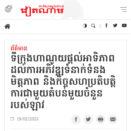
ព័ត៌មាន
ទីក្រុងហាណូយផ្តល់អាទិភាព
ដល់ការអភិវឌ្ឍទំនាក់ទំនង
មិត្តភាព និងកិច្ចសហប្រតិបត្តិ
ការជាមួយតំបន់មួយចំនួន
របស់ឡាវ
19/02/2023