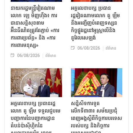
នាយករដ្ឋមន្ត្រីវៀតណាម
អគ្គលេខាបក្ស ប្រធាន
លោក ឡេ មិញហ៊ឹង៖ ការ
រដ្ឋវៀតណាមលោក តូ ឡឹម
ធានាសន្តិសុខតាម
នឹងអញ្ជើញបំពេញទស្សន
អ៊ីនធឺណិតត្រូវតែភ្ជាប់ «ការ
កិច្ចផ្លូវរដ្ឋនៅអូស្ត្រាលីនិង
ការពារប្រព័ន្ធ» និង «ការ
នូវែលសេឡង់
ការពារមនុស្ស»
06/08/2026
ព័ត៌មាន
06/08/2026
ព័ត៌មាន
អគ្គលេខាបក្ស ប្រធានរដ្ឋ
សន្និសីទការទូត
លោក តូ ឡឹម ទទួលជួបមេ
លើកទី៣៣៖ សម័យប្រជុំ
បញ្ជាការនៃបញ្ជាការដ្ឋាន
ពេញអង្គស្តីពីកិច្ច​ការបរទេស
តំបន់ប៉ាស៊ីហ្វិកនៃ
របស់​បក្ស និងកិច្ច​ការ