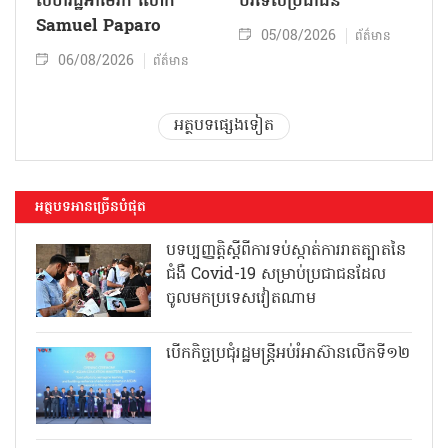
សហរដ្ឋអាមេរិក លោក
បរទេសប្រជាជន
Samuel Paparo
05/08/2026
ព័ត៌មាន
06/08/2026
ព័ត៌មាន
អត្ថបទផ្សេងទៀត
អត្ថបទអានច្រើនបំផុត
បទប្បញ្ញត្តិស្តីពីការទប់ស្កាត់ការរាតត្បាតនៃ
ជំងឺ Covid-19 សម្រាប់ប្រជាជនដែល
ចូលមកប្រទេសវៀតណាម
បើកកិច្ចប្រជុំរដ្ឋមន្ត្រីអប់រំអាស៊ានលើកទី១២