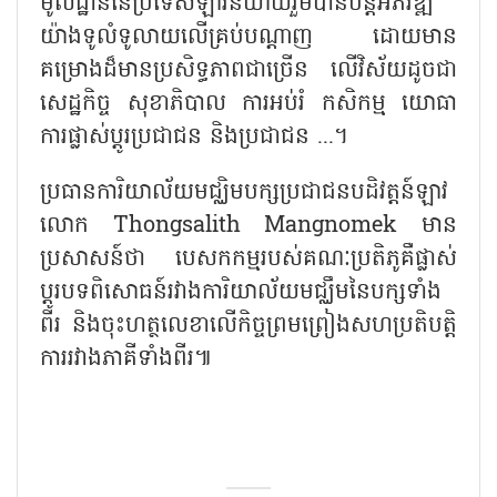
មូលដ្ឋាននៃប្រទេសឡាវនិយាយរួមបានបន្តអភិវឌ្ឍ
យ៉ាងទូលំទូលាយលើគ្រប់បណ្តាញ ដោយមាន
គម្រោងដ៏មានប្រសិទ្ធភាពជាច្រើន លើវិស័យដូចជា
សេដ្ឋកិច្ច សុខាភិបាល ការអប់រំ កសិកម្ម យោធា
ការផ្លាស់ប្តូរប្រជាជន និងប្រជាជន ...។
ប្រធានការិយាល័យមជ្ឈិមបក្សប្រជាជនបដិវត្តន៍ឡាវ
លោក Thongsalith Mangnomek មាន
ប្រសាសន៍ថា បេសកកម្មរបស់គណៈប្រតិភូគឺផ្លាស់
ប្តូរបទពិសោធន៍រវាងការិយាល័យមជ្ឈឹមនៃបក្សទាំង
ពីរ និងចុះហត្ថលេខាលើកិច្ចព្រមព្រៀងសហប្រតិបត្តិ
ការរវាងភាគីទាំងពីរ៕