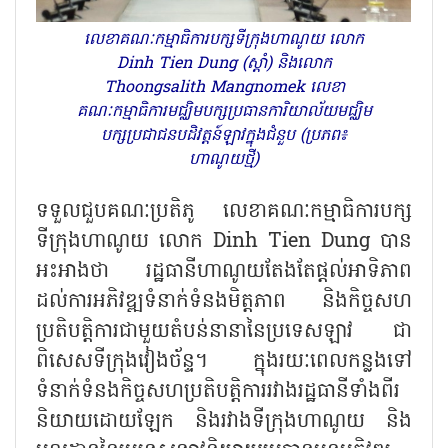
លេខាគណៈកម្មាធិការបក្សទីក្រុងហាណូយ លោក
Dinh Tien Dung (ស្តាំ) និងលោក
Thoongsalith Mangnomek លេខា
គណៈកម្មាធិការមជ្ឈិមបក្សប្រធានការិយាល័យមជ្ឈិម
បក្សប្រជាជនបដិវត្តន៍ឡាវក្នុងជំនួប (ប្រភព៖
ហាណូយថ្មី)
ទទួលជួបគណៈប្រតិភូ លេខាគណៈកម្មាធិការបក្ស
ទីក្រុងហាណូយ លោក Dinh Tien Dung បាន
អះអាងថា រដ្ឋធានីហាណូយតែងតែផ្តល់អាទិភាព
ដល់ការអភិវឌ្ឍទំនាក់ទំនងមិត្តភាព និងកិច្ចសហ
ប្រតិបត្តិការជាមួយតំបន់នានានៃប្រទេសឡាវ ជា
ពិសេសទីក្រុងវៀងច័ន្ទ។ ក្នុងរយៈពេលកន្លងទៅ
ទំនាក់ទំនងកិច្ចសហប្រតិបត្តិការរវាងរដ្ឋធានីទាំងពីរ
និយាយដោយឡែក និងរវាងទីក្រុងហាណូយ និង