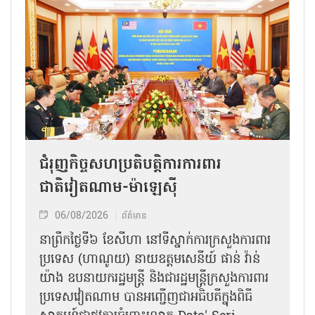
ជំរុញកិច្ចសហប្រតិបត្តិការការពារ
ជាតិវៀតណាម-ម៉ាឡេស៊ី
06/08/2026
ព័ត៌មាន
នា​ព្រឹកថ្ងៃទី៦ ខែសីហា នៅទីស្នាក់ការក្រសួងការពារ
ប្រទេស (ហាណូយ) នាយឧត្តមសេនីយ៍ ផាន់ វ៉ាន់
យ៉ាង ឧបនាយករដ្ឋមន្ត្រី និងជារដ្ឋមន្ត្រីក្រសួងការពារ
ប្រទេសវៀតណាម បានអញ្ជើញជាអធិបតីក្នុងពិធី