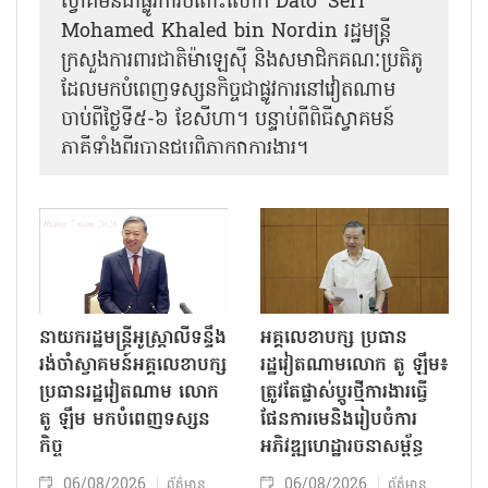
ស្វាគមន៍ជាផ្លូវការ​ចំពោះលោក Dato' Seri
Mohamed Khaled bin Nordin រដ្ឋមន្ត្រី
ក្រសួងការពារជាតិម៉ាឡេស៊ី និងសមាជិកគណៈប្រតិភូ
ដែលមកបំពេញទស្សនកិច្ចជាផ្លូវការនៅវៀតណាម
ចាប់ពីថ្ងៃទី៥-៦ ខែសីហា។ បន្ទាប់ពីពិធីស្វាគមន៍
ភាគីទាំងពីរបានជួបពិភាក្សាការងារ​។
នាយករដ្ឋមន្ត្រីអូស្ត្រាលីទន្ទឹង
អគ្គលេខាបក្ស ប្រធាន
រង់ចាំស្វាគមន៍អគ្គលេខាបក្ស
រដ្ឋវៀតណាមលោក តូ ឡឹម៖
ប្រធានរដ្ឋវៀតណាម លោក
ត្រូវតែផ្លាស់ប្ដូរថ្មីការងារធ្វើ
តូ ឡឹម មកបំពេញទស្សន
ផែនការមេនិងរៀបចំការ
កិច្ច
អភិវឌ្ឍហេដ្ឋារចនាសម្ព័ន្ធ
06/08/2026
06/08/2026
ព័ត៌មាន
ព័ត៌មាន