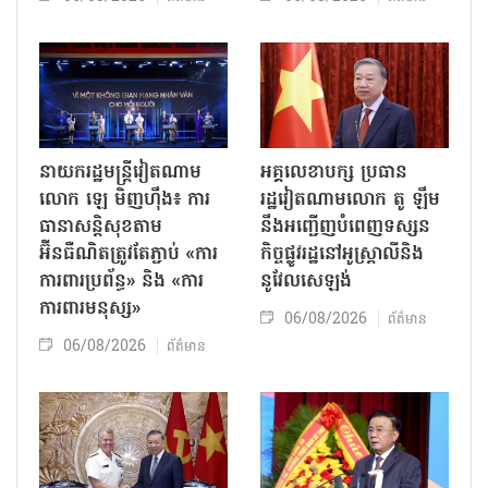
នាយករដ្ឋមន្ត្រីវៀតណាម
អគ្គលេខាបក្ស ប្រធាន
លោក ឡេ មិញហ៊ឹង៖ ការ
រដ្ឋវៀតណាមលោក តូ ឡឹម
ធានាសន្តិសុខតាម
នឹងអញ្ជើញបំពេញទស្សន
អ៊ីនធឺណិតត្រូវតែភ្ជាប់ «ការ
កិច្ចផ្លូវរដ្ឋនៅអូស្ត្រាលីនិង
ការពារប្រព័ន្ធ» និង «ការ
នូវែលសេឡង់
ការពារមនុស្ស»
06/08/2026
ព័ត៌មាន
06/08/2026
ព័ត៌មាន