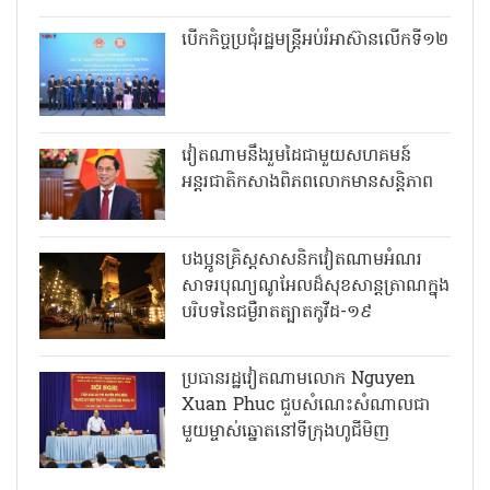
បើកកិច្ចប្រជុំរដ្ឋមន្ត្រីអប់រំអាស៊ានលើកទី១២
វៀតណាមនឹងរួមដៃជាមួយសហគមន៍
អន្តរជាតិកសាងពិភពលោកមានសន្តិភាព
បងប្អូនគ្រិស្តសាសនិកវៀតណាមអំណរ
សាទរបុណ្យណូអែលដ៏សុខសាន្តត្រាណក្នុង
បរិបទនៃជម្ងឺរាតត្បាតកូវីដ-១៩
ប្រធានរដ្ឋវៀតណាមលោក Nguyen
Xuan Phuc ជួបសំណេះសំណាលជា
មួយម្ចាស់ឆ្នោតនៅទីក្រុងហូជីមិញ