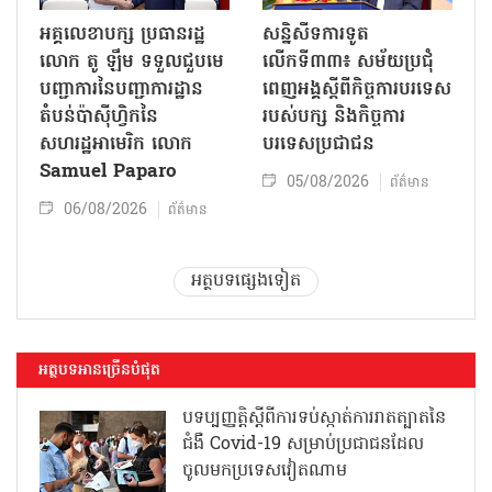
អគ្គលេខាបក្ស ប្រធានរដ្ឋ
សន្និសីទការទូត
លោក តូ ឡឹម ទទួលជួបមេ
លើកទី៣៣៖ សម័យប្រជុំ
បញ្ជាការនៃបញ្ជាការដ្ឋាន
ពេញអង្គស្តីពីកិច្ច​ការបរទេស
តំបន់ប៉ាស៊ីហ្វិកនៃ
របស់​បក្ស និងកិច្ច​ការ
សហរដ្ឋអាមេរិក លោក
បរទេសប្រជាជន
Samuel Paparo
05/08/2026
ព័ត៌មាន
06/08/2026
ព័ត៌មាន
អត្ថបទផ្សេងទៀត
អត្ថបទអានច្រើនបំផុត
បទប្បញ្ញត្តិស្តីពីការទប់ស្កាត់ការរាតត្បាតនៃ
ជំងឺ Covid-19 សម្រាប់ប្រជាជនដែល
ចូលមកប្រទេសវៀតណាម