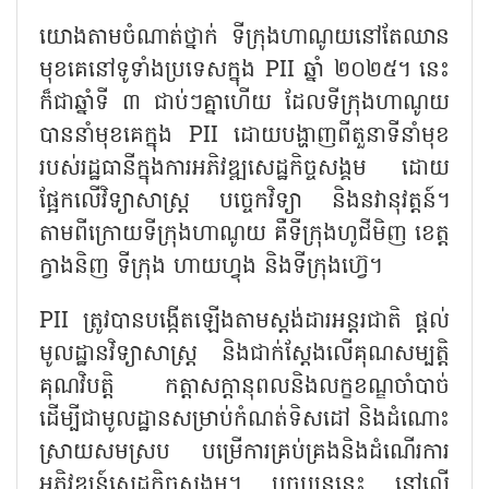
យោងតាមចំណាត់ថ្នាក់ ទីក្រុងហាណូយនៅតែឈាន
មុខគេនៅទូទាំងប្រទេសក្នុង PII ឆ្នាំ ២០២៥។ នេះ
ក៏ជាឆ្នាំទី ៣ ជាប់ៗគ្នាហើយ ដែលទីក្រុងហាណូយ
បាននាំមុខគេក្នុង PII ដោយបង្ហាញពីតួនាទីនាំមុខ
របស់រដ្ឋធានីក្នុងការអភិវឌ្ឍសេដ្ឋកិច្ចសង្គម ដោយ
ផ្អែកលើវិទ្យាសាស្ត្រ បច្ចេកវិទ្យា និងនវានុវត្តន៍។
តាមពីក្រោយទីក្រុងហាណូយ គឺទីក្រុងហូជីមិញ ខេត្ត
ក្វាងនិញ ទីក្រុង ហាយហ្វុង និងទីក្រុងហ៊្វេ។
PII ត្រូវបានបង្កើតឡើងតាមស្តង់ដារអន្តរជាតិ ផ្តល់
មូលដ្ឋានវិទ្យាសាស្ត្រ និងជាក់ស្តែងលើគុណសម្បត្តិ
គុណវិបត្តិ កត្តាសក្តានុពលនិងលក្ខខណ្ឌចាំបាច់
ដើម្បីជាមូលដ្ឋានសម្រាប់កំណត់ទិសដៅ និងដំណោះ
ស្រាយសមស្រប បម្រើការគ្រប់គ្រងនិងដំណើរការ
អភិវឌ្ឍន៍សេដ្ឋកិច្ចសង្គម។ បច្ចុប្បន្ននេះ នៅលើ