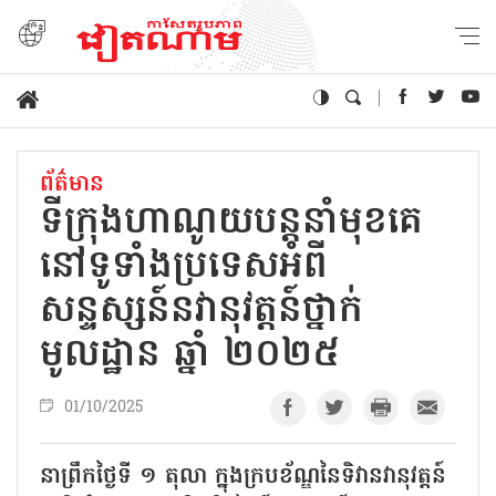
ព័ត៌មាន
ទីក្រុងហាណូយបន្តនាំមុខ​គេ​
នៅទូទាំង​ប្រទេសអំពី
សន្ទស្សន៍នវានុវត្តន៍ថ្នាក់​
មូលដ្ឋាន ឆ្នាំ ២០២៥
01/10/2025
នាព្រឹកថ្ងៃទី ១ តុលា ក្នុងក្របខ័ណ្ឌនៃទិវានវានុវត្តន៍