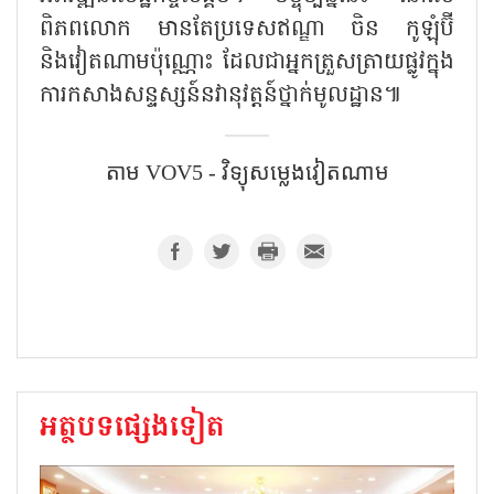
ពិភពលោក មានតែប្រទេសឥណ្ឌា ចិន កូឡុំប៊ី
និងវៀតណាមប៉ុណ្ណោះ ដែលជាអ្នកត្រួសត្រាយផ្លូវក្នុង
ការកសាងសន្ទស្សន៍នវានុវត្តន៍ថ្នាក់មូលដ្ឋាន៕
តាម​ VOV5 - វិទ្យុសម្លេងវៀតណាម
អត្ថបទផ្សេងទៀត