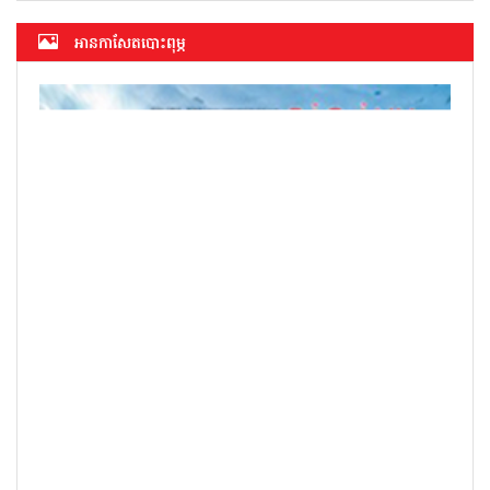
អាន​កាសែត​បោះពុម្ភ