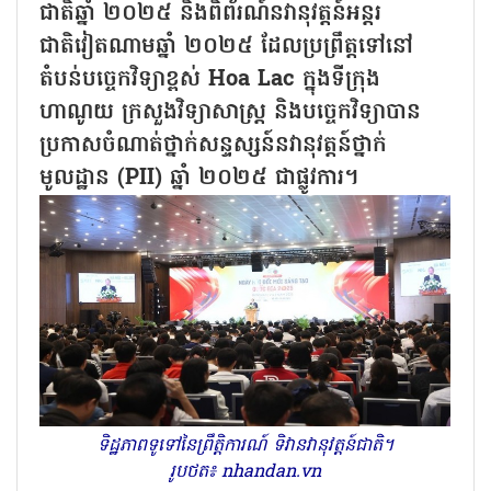
ជាតិឆ្នាំ ២០២៥ និងពិព័រណ៍នវានុវត្តន៍អន្តរ
ជាតិវៀតណាមឆ្នាំ ២០២៥ ដែលប្រព្រឹត្តទៅនៅ
តំបន់បច្ចេកវិទ្យាខ្ពស់ Hoa Lac ក្នុងទីក្រុង
ហាណូយ ក្រសួងវិទ្យាសាស្ត្រ និងបច្ចេកវិទ្យាបាន
ប្រកាសចំណាត់ថ្នាក់សន្ទស្សន៍នវានុវត្តន៍ថ្នាក់
មូលដ្ឋាន (PII) ឆ្នាំ ២០២៥ ជាផ្លូវការ។
ទិដ្ឋភាពទូទៅនៃព្រឹត្តិការណ៍ ទិវានវានុវត្តន៍ជាតិ។
រូបថត៖ nhandan.vn