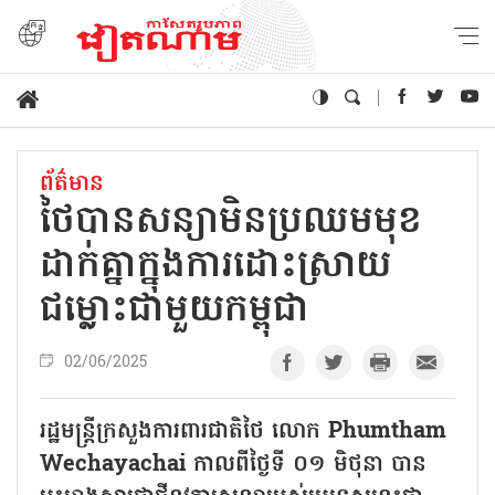
ព័ត៌មាន
ថៃបាន​​សន្យា​មិន​ប្រឈម​មុខ
ដាក់​គ្នា​ក្នុង​ការ​ដោះស្រាយ​
ជម្លោះ​​ជាមួយ​កម្ពុជា
02/06/2025
រដ្ឋមន្ត្រីក្រសួងការពារជាតិថៃ លោក Phumtham
Wechayachai កាលពីថ្ងៃទី ០១ មិថុនា បាន