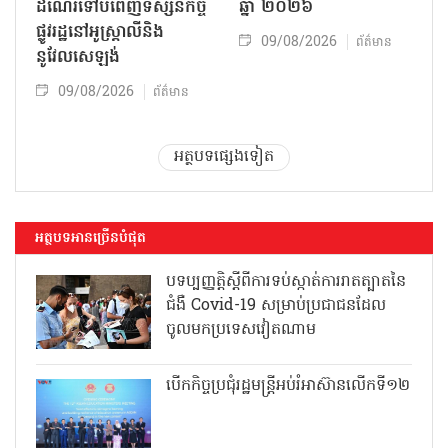
ដំណើរទៅបំពេញទស្សនកិច្ច
ឆ្នាំ ២០២៦
ផ្លូវរដ្ឋនៅអូស្ត្រាលីនិង
09/08/2026
ព័ត៌មាន
នូវែលសេឡង់
09/08/2026
ព័ត៌មាន
អត្ថបទផ្សេងទៀត
អត្ថបទអានច្រើនបំផុត
បទប្បញ្ញត្តិស្តីពីការទប់ស្កាត់ការរាតត្បាតនៃ
ជំងឺ Covid-19 សម្រាប់ប្រជាជនដែល
ចូលមកប្រទេសវៀតណាម
បើកកិច្ចប្រជុំរដ្ឋមន្ត្រីអប់រំអាស៊ានលើកទី១២