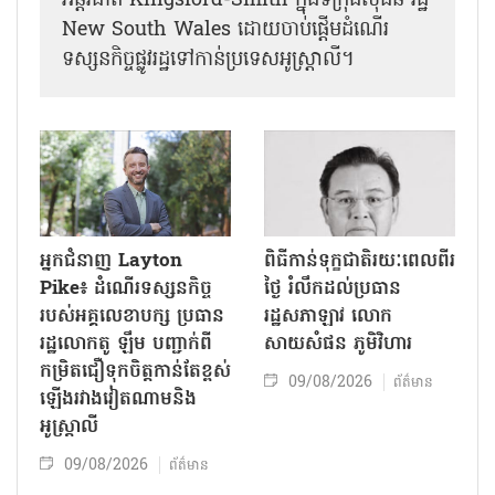
អន្តរជាតិ Kingsford-Smith ក្នុងទីក្រុងស៊ីដនី រដ្ឋ
New South Wales ដោយចាប់ផ្តើមដំណើរ
ទស្សនកិច្ចផ្លូវរដ្ឋទៅកាន់ប្រទេសអូស្ត្រាលី។
អ្នកជំនាញ Layton
ពិធីកាន់ទុក្ខជាតិរយៈពេលពីរ
Pike៖ ដំណើរទស្សនកិច្ច
ថ្ងៃ រំលឹកដល់ប្រធាន
របស់អគ្គលេខាបក្ស ប្រធាន
រដ្ឋសភាឡាវ លោក
រដ្ឋលោកតូ ឡឹម បញ្ជាក់ពី
សាយសំផន ភូមិវិហារ
កម្រិតជឿទុកចិត្តកាន់តែខ្ពស់
09/08/2026
ព័ត៌មាន
ឡើងរវាងវៀតណាមនិង
អូស្ត្រាលី
09/08/2026
ព័ត៌មាន