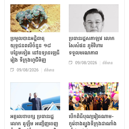
ប្រមូលបានអដ្ឋិធាតុ
ប្រធានរដ្ឋសភាឡាវ លោក
យុទ្ធជនពលីចំនួន ១៨
សៃសំផន ភូមិវិហារ
បន្ថែមទៀត នៅឧទ្យានឡេធី
ទទួលមរណភាព
រៀង ទីក្រុងហូជីមិញ
09/08/2026
ព័ត៌មាន
09/08/2026
ព័ត៌មាន
អគ្គលេខាបក្ស ប្រធានរដ្ឋ
បើកពិធីបុណ្យវៀតណាម-
លោក តូឡឹម អញ្ជើញចេញ
កូរ៉េខាងត្បូងទីក្រុងដាណាំង