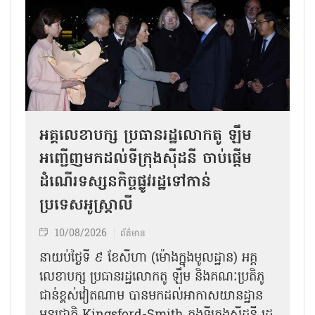
អគ្គលេខាបក្ស ប្រធានរដ្ឋលោកតូ ឡឹម
អញ្ជើញមកដល់ទីក្រុងស៊ីដនី ចាប់ផ្តើម
ដំណើរទស្សនកិច្ចផ្លូវរដ្ឋទៅកាន់
ប្រទេសអូស្ត្រាលី
10/08/2026
ព័ត៌មាន
នាយប់ថ្ងៃទី ៩ ខែសីហា (ម៉ោងក្នុងមូលដ្ឋាន) អគ្គ
លេខាបក្ស ប្រធានរដ្ឋលោកតូ ឡឹម និងគណៈប្រតិភូ
ជាន់ខ្ពស់វៀតណាម បានមកដល់អាកាសយានដ្ឋាន