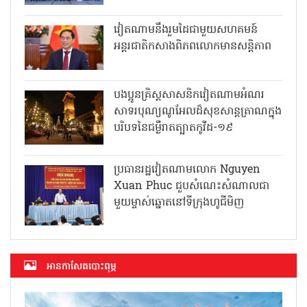
វៀតណាមនឹងរួមដៃជាមួយសហគមន៍
អន្តរជាតិកសាងពិភពលោកមានសន្តិភាព
បងប្អូនគ្រិស្តសាសនិកវៀតណាមអំណរ
សាទរបុណ្យណូអែលដ៏សុខសាន្តត្រាណក្នុង
បរិបទនៃជម្ងឺរាតត្បាតកូវីដ-១៩
ប្រធានរដ្ឋវៀតណាមលោក Nguyen
Xuan Phuc ជួបសំណេះសំណាលជា
មួយម្ចាស់ឆ្នោតនៅទីក្រុងហូជីមិញ
អាន​កាសែត​បោះពុម្ភ