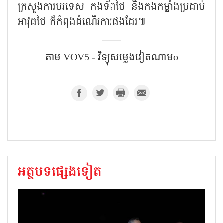
ក្រសួងការបរទេស កងទ័ពថៃ និងកងកម្លាំងប្រដាប់
អាវុធថៃ ក៏កំពុងដំណើរការផងដែរ៕
តាម​ VOV5 - វិទ្យុសម្លេងវៀតណាមo
អត្ថបទផ្សេងទៀត