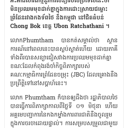
អះអាងសារជាថ្មីនូវការសន្យារបស់ប្រទេសនេះថា
មិនប្រឈមមុខដាក់គ្នាក្នុងការដោះស្រាយជម្លោះ
ព្រំដែនរវាងកងទ័ពថៃ និងកម្ពុជា នៅជិតតំបន់
Chong Bok ខេត្ត Ubon Ratchathani ។
លោកPhumtham បានកត់សម្គាល់ថា ស្ថាន
ការណ៍នៅពេលនេះបានស្ងប់ស្ងាត់ហើយ ដោយភាគី
ទាំងពីរបានសន្យាជៀសវាងការប្រឈមមុខដាក់គ្នា
ខណៈដែលកំពុងរង់ចាំកិច្ចពិភាក្សារបស់
គណៈកម្មាធិការព្រំដែនចម្រុះ (JBC) ដែលគ្រោងនឹង
ប្រព្រឹត្តិទៅនៅសប្តាហ៍នេះ។
លោក Phumtham ក៏បានឲ្យដឹងថា រដ្ឋាភិបាលថៃ
បានធ្វើការពិភាក្សាកាលពីថ្ងៃទី ០១ មិថុនា ហើយ
អគ្គមេបញ្ជាការនៃកងកម្លាំងការពារជាតិនឹងចូលរួម
ក្នុងការចរចាដោយផ្ទាល់។ ការសម្របសម្រួលជាមួយ