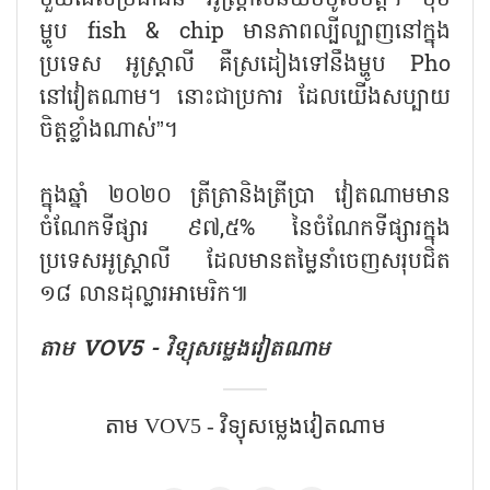
ម្ហូប fish & chip មានភាពល្បីល្បាញនៅក្នុង
ប្រទេស អូស្ត្រាលី គឺស្រដៀងទៅនឹងម្ហូប Pho
នៅវៀតណាម។ នោះជាប្រការ ដែលយើងសប្បាយ
ចិត្តខ្លាំងណាស់”។
ក្នុងឆ្នាំ ២០២០ ត្រីត្រានិងត្រីប្រា វៀតណាមមាន
ចំណែកទីផ្សារ ៩៧,៥% នៃចំណែកទីផ្សារក្នុង
ប្រទេសអូស្ត្រាលី ដែលមានតម្លៃនាំចេញសរុបជិត
១៨ លានដុល្លារអាមេរិក៕
តាម VOV5 - វិទ្យុសម្លេងវៀតណាម
តាម VOV5 - វិទ្យុសម្លេងវៀតណាម