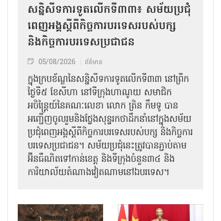
សន្និសីទការទូតលើកទី៣៣៖ សម័យប្រជុំ
ពេញអង្គស្តីពីកិច្ច​ការបរទេសរបស់​បក្ស
និងកិច្ច​ការបរទេសប្រជាជន
05/08/2026
ព័ត៌មាន
ក្នុងក្របខ័ណ្ឌនៃសន្និសីទការទូតលើកទី៣៣ នៅព្រឹក
ថ្ងៃទី៥ ខែសីហា នៅទីក្រុងហាណូយ សមាជិក
អចិន្ត្រៃយ៍នៃគណៈលេខា លោក ត្រិន កឹម​ទូ បាន
អញ្ជើញ​ចូលរួមនិងថ្លែងសុន្ទរកថាដឹកនាំនៅក្នុងសម័យ
ប្រជុំពេញអង្គស្តីពី​​កិច្ច​ការបរទេសរបស់​បក្ស និងកិច្ច​ការ
បរទេស​ប្រជាជន។ សម័យប្រជុំនេះត្រូវបានភ្ជាប់តាម
អ៊ីនធឺណិតទៅកាន់ខេត្ត និងទីក្រុងចំនួន៣៤ និង
ការិយាល័យតំណាងវៀតណាមនៅឯ​បរទេស។