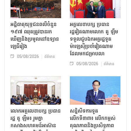
អដ្ឋិធាតុយុទ្ធជនពលីចំនួន
អគ្គលេខាបក្ស ប្រធាន
១៩៧ ឈុតត្រូវបានរក
រដ្ឋវៀតណាមលោក តូ ឡឹម
ឃើញនិងប្រមូលនៅឧទ្យាន
ទទួលជួបឯកអគ្គរដ្ឋទូត
ឡេធីរៀង
ម៉ាឡេស៊ីប្រចាំវៀតណាម
ដែលមកជម្រាបលា
05/08/2026
ព័ត៌មាន
05/08/2026
ព័ត៌មាន
លោក​អគ្គលេខាបក្ស ប្រធាន
សន្និសីទការទូត
រដ្ឋ តូ ឡឹម៖ រួមគ្នា
លើកទី៣៣៖ លើក​កម្ពស់
កសាងសហគមន៍អាស៊ាន
គុណភាពនិងប្រសិទ្ធភាព