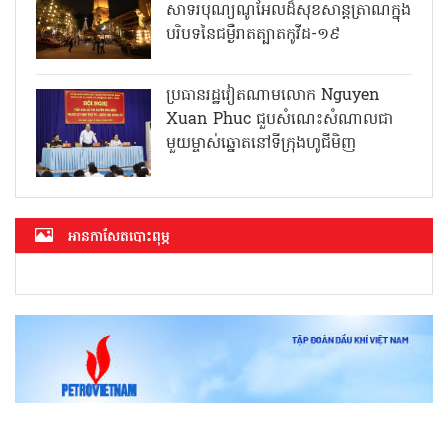
សាទរបុណ្យណូអែលដ៏សុខសាន្តត្រាណក្នុង
បរិបទនៃជម្ងឺរាតត្បាតកូវីដ-១៩
ប្រធានរដ្ឋវៀតណាមលោក Nguyen
Xuan Phuc ជួបសំណេះសំណាលជា
មួយម្ចាស់ឆ្នោតនៅទីក្រុងហូជីមិញ
អាន​កាសែត​បោះពុម្ភ