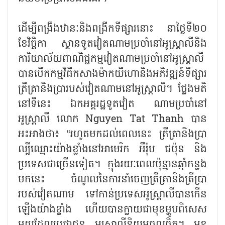
ដើម្បីពង្រឹងឋានៈនិងពង្រីកទីផ្សារនោះ នាថ្ងៃទី២០
ខែវិច្ឆិកា ស្ថានទូតវៀតណាមប្រចាំនៅអូស្ត្រាលីនិង
ការិយាល័យពាណិជ្ជកម្មវៀតណាមប្រចាំនៅអូស្ត្រាលី
បានបើកកម្មវិធីកសាងម៉ាកយីហោនិងអភិវឌ្ឍន៍ទីផ្សារ
ត្រីត្រានិងប្រារបស់វៀតណាមនៅអូស្ត្រាលី។ ថ្លែងមតិ
នៅទីនេះ ឯកអគ្គរដ្ឋទូតវៀត ណាមប្រចាំនៅ
អូស្ត្រាលី លោក Nguyen Tat Thanh បាន
អះអាងថា៖ “រហូតមកដល់ពេលនេះ ត្រីត្រានិងប្រា
ល្បីឈ្មោះយ៉ាងខ្លាំងនៅអាមេរិក អឺរ៉ុប ជប៉ុន និង
ប្រទេសជាច្រើនទៀត។ ក្នុងរយៈពេលប៉ុន្មានឆ្នាំកន្លង
មកនេះ ចំណូលនៃការនាំចេញត្រីត្រានិងត្រីប្រា
របស់វៀតណាម ទៅកាន់ប្រទេសអូស្ត្រាលីបានកើន
ឡើងយ៉ាងខ្លាំង ហើយបានក្លាយជាមុខម្ហូបពិសេស
មួយដែលប្រជាជន អូស្ត្រាលីនិយមចូលចិត្ត។ មុខ