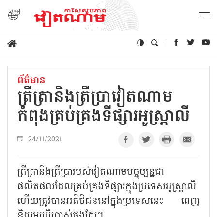
ព័ត៌មាន
ត្រីត្រានិងត្រីប្រាវៀតណាម
កំពុងគ្រប់គ្រងទីផ្សារអូស្ត្រាលី
24/11/2021
ត្រីត្រានិងត្រីប្រារបស់វៀតណាមបច្ចុប្បន្នជា
ផលិតផលដែលគ្រប់គ្រងទីផ្សារក្នុងប្រទេសអូស្ត្រាលី
ហើយត្រូវបានអតិថិជននៅក្នុងប្រទេសនេះ ពេញ
និយមប្រើប្រាស់ផងដែរ។