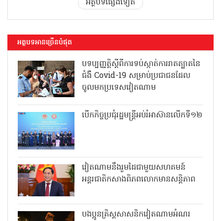
អត្ថបទផ្សេងទៀត
អត្ថបទអានច្រើនបំផុត
បទប្បញ្ញត្តិស្តីពីការទប់ស្កាត់ការរាតត្បាតនៃ
ជំងឺ Covid-19 សម្រាប់ប្រជាជនដែល
ចូលមកប្រទេសវៀតណាម
បើកកិច្ចប្រជុំរដ្ឋមន្ត្រីអប់រំអាស៊ានលើកទី១២
វៀតណាមនឹងរួមដៃជាមួយសហគមន៍
អន្តរជាតិកសាងពិភពលោកមានសន្តិភាព
បងប្អូនគ្រិស្តសាសនិកវៀតណាមអំណរ