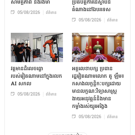
សាមគ្គីភាព និងរឹងមាំ
ប្រតិបត្តិការ​នៃស្ថាប័ន​​
តំណាងនៅឯ​បរទេស​
05/08/2026
ព័ត៌មាន
05/08/2026
ព័ត៌មាន
វត្តមានដ៏លេចធ្លោ
អគ្គលេខាបក្ស ប្រធាន
របស់វៀតណាមនៅក្នុងរលក
រដ្ឋវៀតណាមលោក តូ ឡឹម៖
AI សកល
កសាងលក្ខន្តិកៈបក្សដោយ
មានលក្ខណៈវិទ្យាសាស្ត្រ
05/08/2026
ព័ត៌មាន
ងាយអនុវត្តន៍និងមាន
កម្លាំងរស់យូរអង្វែង
05/08/2026
ព័ត៌មាន