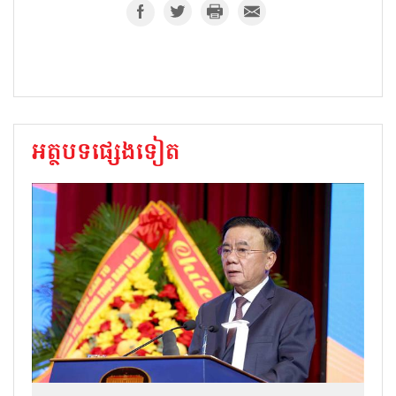
អត្ថបទផ្សេងទៀត