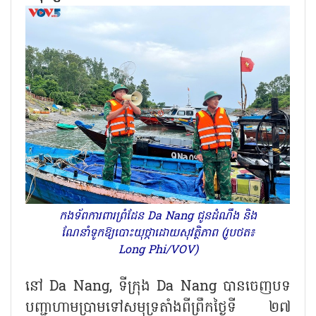
កងទ័ពការពារព្រំដែន Da Nang ជូនដំណឹង និង
ណែនាំទូកឱ្យបោះយុថ្កាដោយសុវត្ថិភាព (រូបថត៖
Long Phi/VOV)
នៅ
Da Nang, ទីក្រុង Da Nang បានចេញបទ
បញ្ជាហាមប្រាមទៅសមុទ្រតាំងពីព្រឹកថ្ងៃទី ២៧