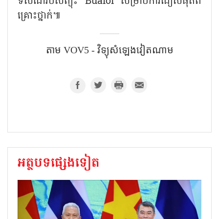
ទិសដៅរបស់ព្យុះ Bualoi សម្រាប់ការជៀសផុតពី
គ្រោះថ្នាក់៕
តាម VOV5 - វិទ្យុសំឡេង​វៀតណាម
អត្ថបទផ្សេងទៀត