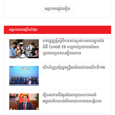
អត្ថបទផ្សេងទៀត
អត្ថបទអានច្រើនបំផុត
បទប្បញ្ញត្តិស្តីពីការទប់ស្កាត់ការរាតត្បាតនៃ
ជំងឺ Covid-19 សម្រាប់ប្រជាជនដែល
ចូលមកប្រទេសវៀតណាម
បើកកិច្ចប្រជុំរដ្ឋមន្ត្រីអប់រំអាស៊ានលើកទី១២
វៀតណាមនឹងរួមដៃជាមួយសហគមន៍
អន្តរជាតិកសាងពិភពលោកមានសន្តិភាព