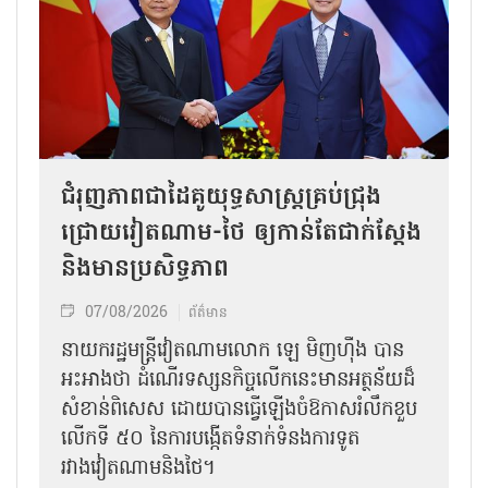
ជំរុញភាពជាដៃគូយុទ្ធសាស្ត្រគ្រប់ជ្រុង
ជ្រោយវៀតណាម-ថៃ ឲ្យកាន់តែជាក់ស្ដែង
និងមានប្រសិទ្ធភាព
07/08/2026
ព័ត៌មាន
នាយករដ្ឋមន្ត្រីវៀតណាមលោក ឡេ មិញហ៊ឹង បាន
អះអាងថា ដំណើរទស្សនកិច្ចលើកនេះមានអត្ថន័យដ៏
សំខាន់ពិសេស ដោយបានធ្វើឡើងចំឱកាសរំលឹកខួប
លើកទី ៥០ នៃការបង្កើតទំនាក់ទំនងការទូត
រវាងវៀតណាមនិងថៃ។