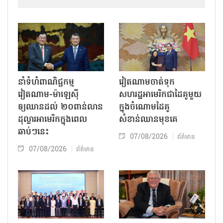
នាំទំហំពាណិជ្ជកម្ម
វៀតណាមចាត់ទុក
វៀតណាម-ម៉ាឡេស៊ី
សហរដ្ឋអាមេរិកជាដៃគូមួយ
ឲ្យឈានដល់ ២០ពាន់លាន
ក្នុងចំណោមដៃគូ
ដុល្លារអាមេរិកក្នុងពេល
សំខាន់ឈានមុខគេ
ឆាប់ៗនេះ
07/08/2026
ព័ត៌មាន
07/08/2026
ព័ត៌មាន