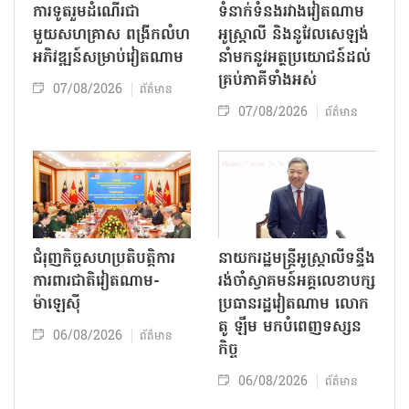
ការទូតរួមដំណើរជា
ទំនាក់ទំនងរវាងវៀតណាម
មួយសហគ្រាស ពង្រីកលំហ
អូស្ត្រាលី និងនូវែលសេឡង់
អភិវឌ្ឍន៍សម្រាប់វៀតណាម
នាំមកនូវអត្ថប្រយោជន៍ដល់
គ្រប់ភាគីទាំងអស់
07/08/2026
ព័ត៌មាន
07/08/2026
ព័ត៌មាន
ជំរុញកិច្ចសហប្រតិបត្តិការ
នាយករដ្ឋមន្ត្រីអូស្ត្រាលីទន្ទឹង
ការពារជាតិវៀតណាម-
រង់ចាំស្វាគមន៍អគ្គលេខាបក្ស
ម៉ាឡេស៊ី
ប្រធានរដ្ឋវៀតណាម លោក
តូ ឡឹម មកបំពេញទស្សន
06/08/2026
ព័ត៌មាន
កិច្ច
06/08/2026
ព័ត៌មាន