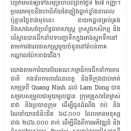
បម្រាមមិនឲ្យទៅសមុទ្រចាប់ពីព្រឹកថ្ងៃទី ២៧ កញ្ញា។
ប្រឈមមុខនឹងហានិភ័យនៃភ្លៀងធ្លាក់ខ្លាំងនាពេល
ប៉ុន្មានថ្ងៃខាងមុខនេះ នាយកដ្ឋានគ្រប់គ្រង
និងសាងសង់ប្រព័ន្ធធារាសាស្ត្រ ក្រសួងកសិកម្ម និង
បរិស្ថានបានដឹកនាំបទបញ្ជាទឹកក្នុងអាងស្តុកទឹកនៅ
តាមការងារធារាសាស្ត្រមួយចំនួននៅតំបន់ភាគ
កណ្តាលប៉ែកខាងជើង។
យោងតាមការិយាល័យគណៈកម្មាធិការដឹកនាំការពារ
ជាតិ កងទ័ពការពារដែនខេត្ត និងទីក្រុងជាប់មាត់
សមុទ្រពី
Quang Ninh ដល់ Lam Dong បាន
សម្របសម្រួលជាមួយមូលដ្ឋាន ក្រុមគ្រួសារនៃម្ចាស់
នាវា និងប្រធានក្រុម ដើម្បីជូនដំណឹង រាប់ និង
ណែនាំយានជំនិះជិត ៦៨.០០០ ដែលមានមនុស្ស
ជាង ២៨៦.០០០ នាក់ ដើម្បីដឹងពីការអភិវឌ្ឍន៍ និង