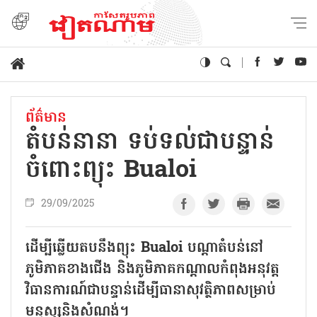
ព័ត៌មាន
តំបន់នានា ទប់ទល់ជាបន្ទាន់
ចំពោះព្យុះ Bualoi
29/09/2025
ដើម្បីឆ្លើយតបនឹងព្យុះ Bualoi បណ្តាតំបន់នៅ
ភូមិភាគខាងជើង និងភូមិភាគកណ្តាលកំពុងអនុវត្ត
វិធានការណ៍ជាបន្ទាន់ដើម្បីធានាសុវត្ថិភាពសម្រាប់
មនុស្សនិងសំណង់។