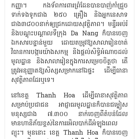
កញ្ញា។ កងទ័ពការពារព្រំដែនបានបាញ់កាំជ្រួច
ទាក់ទងទូកជាង ២៥០ គ្រឿង និងអ្នកនេសាទ
ជាង៣៨០០នាក់ឲ្យជ្រកដោយសុវត្ថិភាព។ មន្ទីរអប់រំ
និងបណ្តុះបណ្តាលទីក្រុង Da Nang ក៏បានចេញ
ឯកសារបន្ទាន់មួយ ដោយតម្រូវឱ្យសាលារៀនចាត់
វិធានការបង្ការយ៉ាងសកម្ម និងផ្តល់សិទ្ធិអំណាចដល់
មូលដ្ឋាន និងសាលារៀនក្នុងការសម្រេចចិត្តថា តើ
ត្រូវអនុញ្ញាតឱ្យសិស្សសម្រាកនៅឯផ្ទះ ដើម្បីធានា
សុវត្ថិភាពដែរឬទេ។
នៅខេត្ត
Thanh Hoa ដើម្បីធានាសុវត្ថិភាព
សម្រាប់ប្រជាជន អាជ្ញាធរមូលដ្ឋានក៏បានជម្លៀស
មនុស្សជាង ៧.៣០០ នាក់ចេញពីតំបន់ដែល
មានហានិភ័យខ្ពស់នៃការរអិលបាក់ដីអំឡុងពេល
ព្យុះ។ មុននោះ ខេត្ត Thanh Hoa ក៏បានចេញ