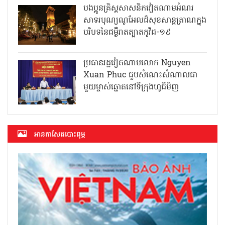
បងប្អូនគ្រិស្តសាសនិកវៀតណាមអំណរ
សាទរបុណ្យណូអែលដ៏សុខសាន្តត្រាណក្នុង
បរិបទនៃជម្ងឺរាតត្បាតកូវីដ-១៩
ប្រធានរដ្ឋវៀតណាមលោក Nguyen
Xuan Phuc ជួបសំណេះសំណាលជា
មួយម្ចាស់ឆ្នោតនៅទីក្រុងហូជីមិញ
អាន​កាសែត​បោះពុម្ភ