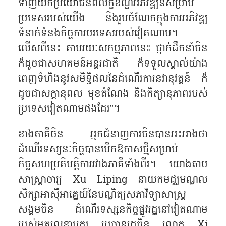
ទាញយកប្រយោជន៍ពីលក្ខខណ្ឌអភិវឌ្ឍន៍សម្រាប់
ប្រទេសរបស់យើង និងរួមចំណែកក្នុងការអភិវឌ្ឍ
ទំនាក់ទំនងកិច្ចការបរទេសរបស់វៀតណាម។
លើសពីនេះ តាមរយៈសកម្មភាពនេះ ថ្នាក់ដឹកនាំចិន
ក៏ដូចជាសហគមន៍អន្តរជាតិ ក៏ទទួលស្គាល់យ៉ាង
ពេញទំហឹងនូវសមិទ្ធិផលនៃដំណើរការនវានុវត្តន៍ ក៏
ដូចជាសក្តានុពល មុខតំណែង និងកិត្យានុភាពរបស់
ប្រទេសវៀតណាមផងដែរ
”
។
ខាងភាគីចិន អ្នកជំនាញការចិនបានអះអាងថា
ដំណើរទស្សនៈកិច្ចបានបើកឱកាសថ្មីសម្រាប់
កិច្ចសហប្រតិបត្តិការរវាងភាគីទាំងពីរ។ យោងតាម
សាស្ត្រាចារ្យ
Xu Liping
នាយកមជ្ឈមណ្ឌល
សិក្សាអាស៊ីអាគ្នេយ៍នៃបណ្ឌិត្យសភាវិទ្យាសាស្ត្រ
សង្គមចិន ដំណើរទស្សនកិច្ចផ្លូវរដ្ឋនៅវៀតណាម
របស់អគ្គលេខាបក្ស ប្រធានរដ្ឋចិន លោក
Xi