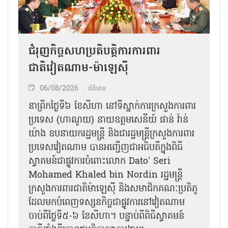
ជំរុញកិច្ចសហប្រតិបត្តិការការពារ
ជាតិវៀតណាម-ម៉ាឡេស៊ី
06/08/2026
ព័ត៌មាន
នា​ព្រឹកថ្ងៃទី៦ ខែសីហា នៅទីស្នាក់ការក្រសួងការពារ
ប្រទេស (ហាណូយ) នាយឧត្តមសេនីយ៍ ផាន់ វ៉ាន់
យ៉ាង ឧបនាយករដ្ឋមន្ត្រី និងជារដ្ឋមន្ត្រីក្រសួងការពារ
ប្រទេសវៀតណាម បានអញ្ជើញជាអធិបតីក្នុងពិធី
ស្វាគមន៍ជាផ្លូវការ​ចំពោះលោក Dato' Seri
Mohamed Khaled bin Nordin រដ្ឋមន្ត្រី
ក្រសួងការពារជាតិម៉ាឡេស៊ី និងសមាជិកគណៈប្រតិភូ
ដែលមកបំពេញទស្សនកិច្ចជាផ្លូវការនៅវៀតណាម
ចាប់ពីថ្ងៃទី៥-៦ ខែសីហា។ បន្ទាប់ពីពិធីស្វាគមន៍