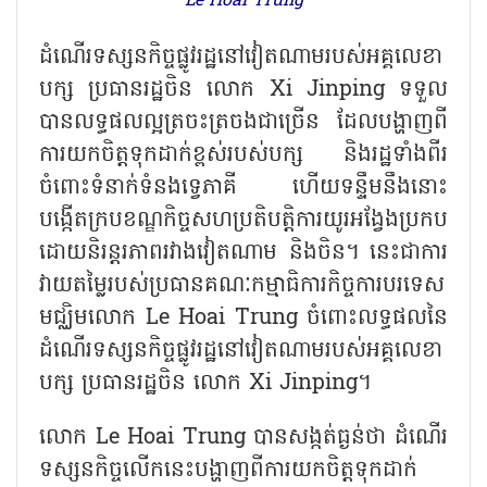
Le Hoai Trung
ដំណើរទស្សនកិច្ចផ្លូវរដ្ឋនៅវៀតណាមរបស់អគ្គលេខា
បក្ស ប្រធានរដ្ឋចិន លោក
Xi Jinping
ទទួល
បានលទ្ធផលល្អត្រចះត្រចងជាច្រើន ដែលបង្ហាញពី
ការយកចិត្តទុកដាក់ខ្ពស់របស់បក្ស និងរដ្ឋទាំងពីរ
ចំពោះទំនាក់ទំនងទ្វេភាគី ហើយទន្ទឹមនឹងនោះ
បង្កើតក្របខណ្ឌកិច្ចសហប្រតិបត្តិការយូរអង្វែងប្រកប
ដោយនិរន្តរភាពរវាងវៀតណាម និងចិន។ នេះជាការ
វាយតម្លៃរបស់ប្រធានគណៈកម្មាធិការកិច្ចការបរទេស
មជ្ឈិមលោក
Le Hoai Trung
ចំពោះលទ្ធផលនៃ
ដំណើរទស្សនកិច្ចផ្លូវរដ្ឋនៅវៀតណាមរបស់អគ្គលេខា
បក្ស ប្រធានរដ្ឋចិន លោក
Xi Jinping
។
លោក
Le Hoai Trung
បានសង្កត់ធ្ងន់ថា ដំណើរ
ទស្សនកិច្ចលើកនេះបង្ហាញពីការយកចិត្តទុកដាក់