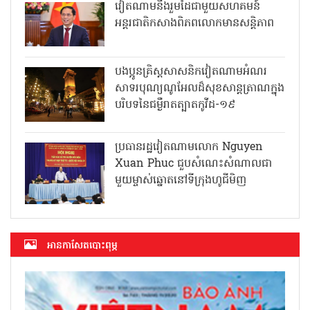
វៀតណាមនឹងរួមដៃជាមួយសហគមន៍
អន្តរជាតិកសាងពិភពលោកមានសន្តិភាព
បងប្អូនគ្រិស្តសាសនិកវៀតណាមអំណរ
សាទរបុណ្យណូអែលដ៏សុខសាន្តត្រាណក្នុង
បរិបទនៃជម្ងឺរាតត្បាតកូវីដ-១៩
ប្រធានរដ្ឋវៀតណាមលោក Nguyen
Xuan Phuc ជួបសំណេះសំណាលជា
មួយម្ចាស់ឆ្នោតនៅទីក្រុងហូជីមិញ
អាន​កាសែត​បោះពុម្ភ