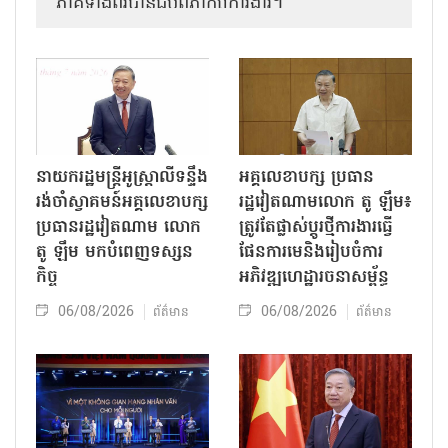
ភាគីទាំងពីរបានជួបពិភាក្សាការងារ​។
នាយករដ្ឋមន្ត្រីអូស្ត្រាលីទន្ទឹង
អគ្គលេខាបក្ស ប្រធាន
រង់ចាំស្វាគមន៍អគ្គលេខាបក្ស
រដ្ឋវៀតណាមលោក តូ ឡឹម៖
ប្រធានរដ្ឋវៀតណាម លោក
ត្រូវតែផ្លាស់ប្ដូរថ្មីការងារធ្វើ
តូ ឡឹម មកបំពេញទស្សន
ផែនការមេនិងរៀបចំការ
កិច្ច
អភិវឌ្ឍហេដ្ឋារចនាសម្ព័ន្ធ
06/08/2026
06/08/2026
ព័ត៌មាន
ព័ត៌មាន