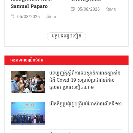
Samuel Paparo
05/08/2026
ព័ត៌មាន
06/08/2026
ព័ត៌មាន
អត្ថបទផ្សេងទៀត
អត្ថបទអានច្រើនបំផុត
បទប្បញ្ញត្តិស្តីពីការទប់ស្កាត់ការរាតត្បាតនៃ
ជំងឺ Covid-19 សម្រាប់ប្រជាជនដែល
ចូលមកប្រទេសវៀតណាម
បើកកិច្ចប្រជុំរដ្ឋមន្ត្រីអប់រំអាស៊ានលើកទី១២