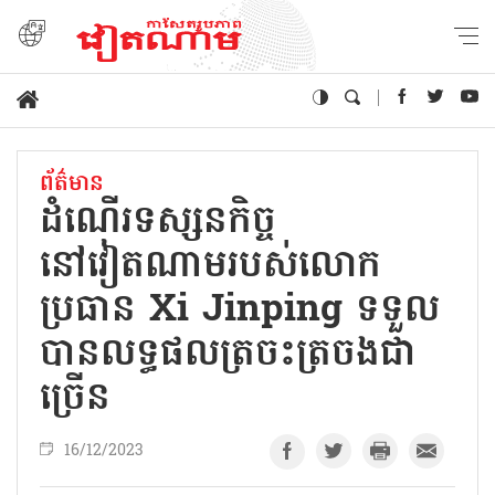
ព័ត៌មាន
ដំណើរទស្សនកិច្ច
នៅវៀតណាមរបស់លោក
ប្រធាន Xi Jinping ទទួល
បានលទ្ធផលត្រចះត្រចងជា
ច្រើន
16/12/2023