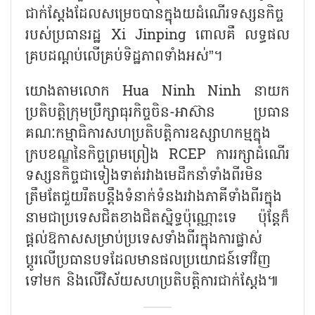
ជាក់ស្តែងដែលសម្រេចបានក្នុងយដំណើរទស្សនកិច្ច
របស់ប្រធានរដ្ឋ
Xi Jinping
ពោលគឺ លទ្ធផល
គ្របដណ្តប់លើគ្រប់ទិដ្ឋភាពទាំងអស់
”
។
យោងតាមលោក
Hua Ninh Ninh
នាយក
ប្រតិបត្តិក្រុមប្រឹក្សាធុរកិច្ចចិន-អាស៊ាន ប្រធាន
គណៈកម្មាធិការសហប្រតិបត្តិការឧស្សាហកម្មក្នុង
ក្របខណ្ឌនៃកិច្ចព្រមព្រៀង
RCEP
ការរក្សាដំណើរ
ទស្សនកិច្ចជាទៀងទាត់រវាងមេដឹកនាំទាំងពីរមិន
ត្រឹមតែជួយរឹតបន្តឹងទំនាក់ទំនងរវាងភាគីទាំងពីរក្នុង
នាមជាប្រទេសជិតខាងជិតស្និទ្ធប៉ុណ្ណោះទេ ប៉ុន្តែក៏
ផ្តល់ឱកាសសម្រាប់ប្រទេសទាំងពីរក្នុងការផ្លាស់
ប្តូរលើប្រធានបទដែលមានផលប្រយោជន៍ទៅវិញ
ទៅមក និងលើវិស័យសហប្រតិបត្តិការជាក់ស្តែង៕