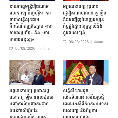
នាយករដ្ឋមន្ត្រីវៀតណាម
អគ្គលេខាបក្ស ប្រធាន
លោក ឡេ មិញហ៊ឹង៖ ការ
រដ្ឋវៀតណាមលោក តូ ឡឹម
ធានាសន្តិសុខតាម
នឹងអញ្ជើញបំពេញទស្សន
អ៊ីនធឺណិតត្រូវតែភ្ជាប់ «ការ
កិច្ចផ្លូវរដ្ឋនៅអូស្ត្រាលីនិង
ការពារប្រព័ន្ធ» និង «ការ
នូវែលសេឡង់
ការពារមនុស្ស»
06/08/2026
ព័ត៌មាន
06/08/2026
ព័ត៌មាន
អគ្គលេខាបក្ស ប្រធានរដ្ឋ
សន្និសីទការទូត
លោក តូ ឡឹម ទទួលជួបមេ
លើកទី៣៣៖ សម័យប្រជុំ
បញ្ជាការនៃបញ្ជាការដ្ឋាន
ពេញអង្គស្តីពីកិច្ច​ការបរទេស
តំបន់ប៉ាស៊ីហ្វិកនៃ
របស់​បក្ស និងកិច្ច​ការ
សហរដ្ឋអាមេរិក លោក
បរទេសប្រជាជន