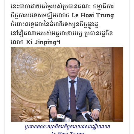
នេះជាការវាយតម្លៃរបស់ប្រធានគណៈ កម្មាធិការ
កិច្ចការបរទេសមជ្ឈិមលោក Le Hoai Trung
ចំពោះលទ្ធផលនៃដំណើរទស្សនកិច្ចផ្លូវរដ្ឋ
នៅវៀតណាមរបស់អគ្គលេខាបក្ស ប្រធានរដ្ឋចិន
លោក Xi Jinping។
ប្រធានគណៈកម្មាធិការកិច្ចការបរទេសមជ្ឈិមលោក