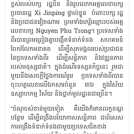
ខ្ពស់របស់បក្ស រដ្ឋចិន និងរូបលោកអគ្គលេខាបក្ស
ប្រធានរដ្ឋ
Xi Jinping
ផ្ទាល់ខ្លួន ចំពោះបក្ស រដ្ឋ
និងប្រជាជនវៀតណាម ព្រមទាំងកេរ្តិ៍ឈ្មោះរបស់អគ្គ
លេខាបក្ស
Nguyen Phu Trong
។ ប្រទេសទាំង
ពីរបានព្រមព្រៀងគ្នាបង្កើតទំនាក់ទំនង សហគមន៍
ចែករំលែកអនាគត ដើម្បីសុភមង្គលរបស់ប្រជាជន
នៃប្រទេសទាំងពីរ ដើម្បីសន្តិភាព និងវឌ្ឍនភាព
របស់មនុស្សជាតិ។ ក្នុងដំណើរទស្សនកិច្ចនេះ រួមជា
មួយនឹងសេចក្តីថ្លែងការណ៍រួម ប្រទេសទាំងពីរបាន
ចុះហត្ថលេខាលើឯកសារចំនួន ៣៦ ក្នុងវិស័យ
ឧស្សាហកម្ម វិស័យ និងថ្នាក់មូលដ្ឋានជាច្រើន។
“
ចំណុចសំខាន់មួយទៀត គឺយើងក៏មានលក្ខខណ្ឌ
បន្ថែម ដើម្បីពង្រឹងបរិយាកាសសន្តិភាព ជាពិសេស
ការពង្រឹងទំនាក់ទំនងជាមួយប្រទេសជិតខាង