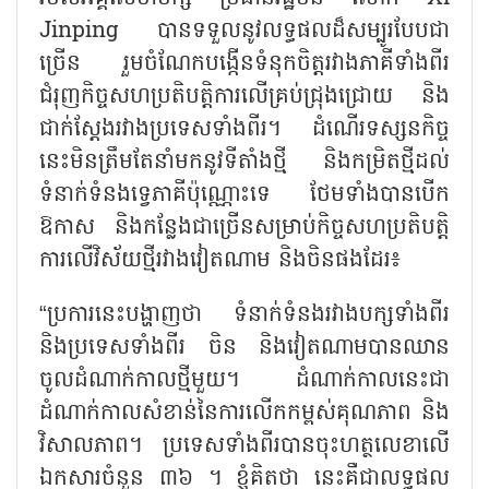
Jinping
បានទទួលនូវលទ្ធផលដ៏សម្បូរបែបជា
ច្រើន រួមចំណែកបង្កើនទំនុកចិត្តរវាងភាគីទាំងពីរ
ជំរុញកិច្ចសហប្រតិបត្តិការលើគ្រប់ជ្រុងជ្រោយ និង
ជាក់ស្តែងរវាងប្រទេសទាំងពីរ។ ដំណើរទស្សនកិច្ច
នេះមិនត្រឹមតែនាំមកនូវទីតាំងថ្មី និងកម្រិតថ្មីដល់
ទំនាក់ទំនងទ្វេភាគីប៉ុណ្ណោះទេ ថែមទាំងបានបើក
ឱកាស និងកន្លែងជាច្រើនសម្រាប់កិច្ចសហប្រតិបត្តិ
ការលើវិស័យថ្មីរវាងវៀតណាម និងចិនផងដែរ៖
“
ប្រការនេះបង្ហាញថា ទំនាក់ទំនងរវាងបក្សទាំងពីរ
និងប្រទេសទាំងពីរ ចិន និងវៀតណាមបានឈាន
ចូលដំណាក់កាលថ្មីមួយ។ ដំណាក់កាលនេះជា
ដំណាក់កាលសំខាន់នៃការលើកកម្ពស់គុណភាព និង
វិសាលភាព។ ប្រទេសទាំងពីរបានចុះហត្ថលេខាលើ
ឯកសារចំនួន ៣៦ ។ ខ្ញុំគិតថា នេះគឺជាលទ្ធផល