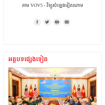
តាម VOV5 - វិទ្យុសំឡេងវៀតណាម
អត្ថបទផ្សេងទៀត