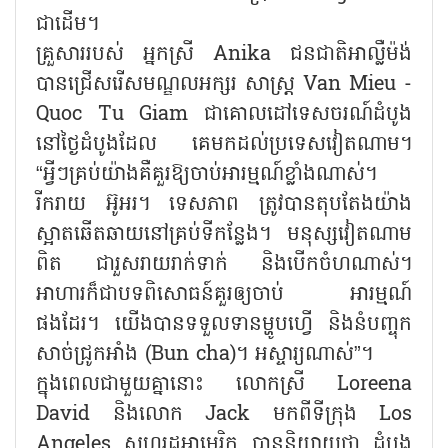
ជាដើម។
គ្រួសាររបស់ អ្នកស្រី Anika ជនជាតិអាល្លឺម៉ង់
បានជ្រើសរើសមណ្ឌលអក្សរ សាស្ត្រ Van Mieu -
Quoc Tu Giam ជាគោលដៅទេសចរណ៍ដំបូង
នៅថ្ងៃដំបូងដែល គេមកដល់ប្រទេសវៀតណាម។
“អ្វីៗគ្រប់យ៉ាងគឺគួរឱ្យចាប់អារម្មណ៍ខ្លាំងណាស់។
រីករាយ អ៊ូអរ។ ទេសភាព ត្រូវបានតុបតែងយ៉ាង
ស្អាតឆើតឆាយនៅគ្រប់ទីកន្លែង។ មនុស្សវៀតណាម
ពិត ជារួសរាយរាក់ទាក់ និងបើកចំហណាស់។
អាហារក៏ជាបទពិសោធន៍គួរឲ្យចាប់ អារម្មណ៍
ផងដែរ។ យើងបានទទួលទានម្ហូបហ្វើ និងនំបញ្ចុក
សាច់ជ្រូកអាំង (Bun cha)។ អស្ចារ្យណាស់”។
ក្នុងពេលជាមួយគ្នានោះ លោកស្រី Loreena
David និងលោក Jack មកពីទីក្រុង Los
Angeles សហរដ្ឋអាមេរិក បាននិយាយថា ដំបូង