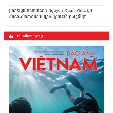
ប្រធានរដ្ឋវៀតណាមលោក Nguyen Xuan Phuc ជួប
សំណេះសំណាលជាមួយម្ចាស់ឆ្នោតនៅទីក្រុងហូជីមិញ
អាន​កាសែត​បោះពុម្ភ