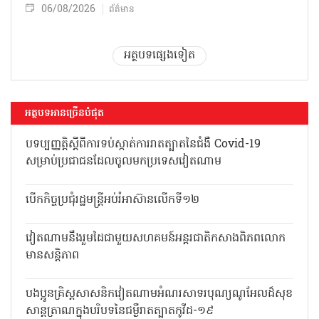
06/08/2026
ព័ត៌មាន
អត្ថបទផ្សេងទៀត
អត្ថបទអានច្រើនបំផុត
បទប្បញ្ញត្តិស្តីពីការទប់ស្កាត់ការរាតត្បាតនៃជំងឺ Covid-19
សម្រាប់ប្រជាជនដែលចូលមកប្រទេសវៀតណាម
បើកកិច្ចប្រជុំរដ្ឋមន្ត្រីអប់រំអាស៊ានលើកទី១២
វៀតណាមនឹងរួមដៃជាមួយសហគមន៍អន្តរជាតិកសាងពិភពលោក
មានសន្តិភាព
បងប្អូនគ្រិស្តសាសនិកវៀតណាមអំណរសាទរបុណ្យណូអែលដ៏សុខ
សាន្តត្រាណក្នុងបរិបទនៃជម្ងឺរាតត្បាតកូវីដ-១៩