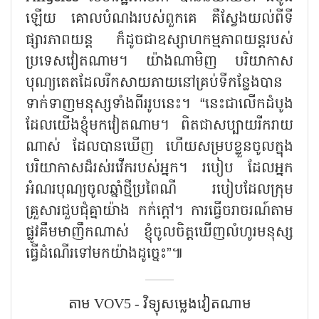
ឡើយ គោលបំណងរបស់ពួកគេ គឺស្វែងយល់ពីទី
ផ្សារភាពយន្ត ក៏ដូចជាឧស្សាហកម្មភាពយន្តរបស់
ប្រទេសវៀតណាម។ យ៉ាងណាមិញ បរិយាកាស
បុណ្យតេតដែលរីកសាយភាយនៅគ្រប់ទីកន្លែងបាន
ទាក់ទាញមនុស្សទាំងពីររូបនេះ។ “នេះជាលើកដំបូង
ដែលយើងខ្ញុំមកវៀតណាម។ ពិតជាសប្បាយរីករាយ
ណាស់ ដែលបានឃើញ ហើយសម្របខ្លួនចូលក្នុង
បរិយាកាសដ៏រស់រវើករបស់អ្នក។ របៀប ដែលអ្នក
អំណរបុណ្យចូលឆ្នាំថ្មីប្រពៃណី របៀបដែលក្រុម
គ្រួសារជួបជុំគ្នាយ៉ាង កក់ក្ដៅ។ ការធ្វើចរាចរណ៍តាម
ផ្លូវគឺមមាញឹកណាស់ ខ្ញុំចូលចិត្តឃើញលំហូរមនុស្ស
ធ្វើដំណើរទៅមកយ៉ាងដូច្នេះ”៕
តាម​ VOV5 - វិទ្យុសម្លេងវៀតណាម