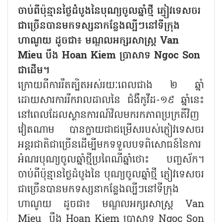
ចាប់ពីប៉ុន្មានថ្ងៃដំបូងនៃបុណ្យចូលឆ្នាំថ្មី ភ្ញៀវទេសចរ
ជាច្រើនបានមកទស្សនាកន្លែងល្បីៗនៅទីក្រុង
ហាណូយ ដូចជា៖ មណ្ឌលអក្សរសាស្ត្រ Van
Mieu បឹង Hoan Kiem ប្រាសាទ Ngoc Son
ជាដើម។
ក្រោយពីការរឹតត្បិតអស់រយៈពេលជាង ២ ឆ្នាំ
ដោយសារការរីករាលដាលនៃ ជំងឺកូវីដ-១៩ ឆ្នាំនេះ
នៅពេលដែលស្ថានការណ៍វិលមករកភាពប្រក្រតីវិញ
វៀតណាម បានក្លាយជាជម្រើសរបស់ភ្ញៀវទេសចរ
អន្តរជាតិជាច្រើនដើម្បីមកទទួលបទពិសោធន៍នៃការ
អំណរបុណ្យចូលឆ្នាំថ្មីប្រពៃណីឆ្នាំថោះ បញ្ចស័ក។
ចាប់ពីប៉ុន្មានថ្ងៃដំបូងនៃ បុណ្យចូលឆ្នាំថ្មី ភ្ញៀវទេសចរ
ជាច្រើនបានមកទស្សនាកន្លែងល្បីៗនៅទីក្រុង
ហាណូយ ដូចជា៖ មណ្ឌលអក្សរសាស្ត្រ Van
Mieu បឹង Hoan Kiem ប្រាសាទ Ngoc Son