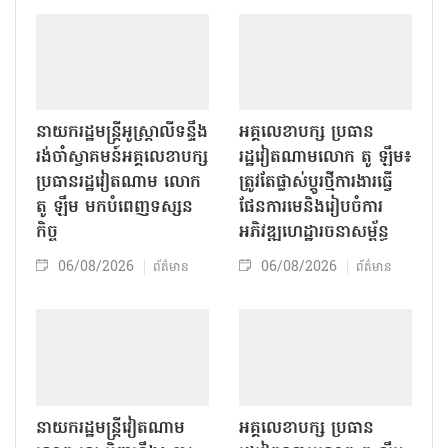
នាយករដ្ឋមន្ត្រីអូស្ត្រាលីទន្ទឹង
អគ្គលេខាបក្ស ប្រធាន
រង់ចាំស្វាគមន៍អគ្គលេខាបក្ស
រដ្ឋវៀតណាមលោក តូ ឡឹម៖
ប្រធានរដ្ឋវៀតណាម លោក
ត្រូវតែផ្លាស់ប្ដូរថ្មីការងារធ្វើ
តូ ឡឹម មកបំពេញទស្សន
ផែនការមេនិងរៀបចំការ
កិច្ច
អភិវឌ្ឍហេដ្ឋារចនាសម្ព័ន្ធ
06/08/2026
06/08/2026
ព័ត៌មាន
ព័ត៌មាន
នាយករដ្ឋមន្ត្រីវៀតណាម
អគ្គលេខាបក្ស ប្រធាន