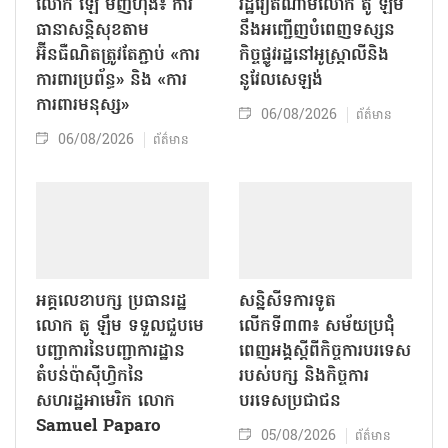
លោក ឡេ មិញហ៊ឹង៖ ការ
រដ្ឋវៀតណាមលោក តូ ឡឹម
ធានាសន្តិសុខតាម
នឹងអញ្ជើញបំពេញទស្សន
អ៊ីនធឺណិតត្រូវតែភ្ជាប់ «ការ
កិច្ចផ្លូវរដ្ឋនៅអូស្ត្រាលីនិង
ការពារប្រព័ន្ធ» និង «ការ
នូវែលសេឡង់
ការពារមនុស្ស»
06/08/2026
ព័ត៌មាន
06/08/2026
ព័ត៌មាន
អគ្គលេខាបក្ស ប្រធានរដ្ឋ
សន្និសីទការទូត
លោក តូ ឡឹម ទទួលជួបមេ
លើកទី៣៣៖ សម័យប្រជុំ
បញ្ជាការនៃបញ្ជាការដ្ឋាន
ពេញអង្គស្តីពីកិច្ច​ការបរទេស
តំបន់ប៉ាស៊ីហ្វិកនៃ
របស់​បក្ស និងកិច្ច​ការ
សហរដ្ឋអាមេរិក លោក
បរទេសប្រជាជន
Samuel Paparo
05/08/2026
ព័ត៌មាន