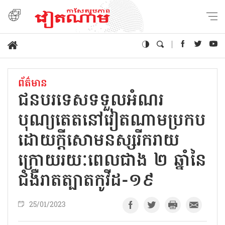
ព័ត៌មាន
ជនបរទេសទទួលអំណរ
បុណ្យតេតនៅវៀតណាមប្រកប
ដោយក្ដីសោមនស្សរីករាយ
ក្រោយរយៈពេលជាង ២ ឆ្នាំនៃ
ជំងឺរាតត្បាតកូវីដ-១៩
25/01/2023