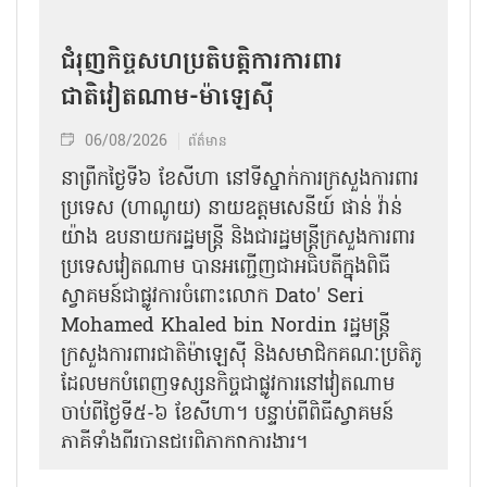
ជំរុញកិច្ចសហប្រតិបត្តិការការពារ
ជាតិវៀតណាម-ម៉ាឡេស៊ី
06/08/2026
ព័ត៌មាន
នា​ព្រឹកថ្ងៃទី៦ ខែសីហា នៅទីស្នាក់ការក្រសួងការពារ
ប្រទេស (ហាណូយ) នាយឧត្តមសេនីយ៍ ផាន់ វ៉ាន់
យ៉ាង ឧបនាយករដ្ឋមន្ត្រី និងជារដ្ឋមន្ត្រីក្រសួងការពារ
ប្រទេសវៀតណាម បានអញ្ជើញជាអធិបតីក្នុងពិធី
ស្វាគមន៍ជាផ្លូវការ​ចំពោះលោក Dato' Seri
Mohamed Khaled bin Nordin រដ្ឋមន្ត្រី
ក្រសួងការពារជាតិម៉ាឡេស៊ី និងសមាជិកគណៈប្រតិភូ
ដែលមកបំពេញទស្សនកិច្ចជាផ្លូវការនៅវៀតណាម
ចាប់ពីថ្ងៃទី៥-៦ ខែសីហា។ បន្ទាប់ពីពិធីស្វាគមន៍
ភាគីទាំងពីរបានជួបពិភាក្សាការងារ​។