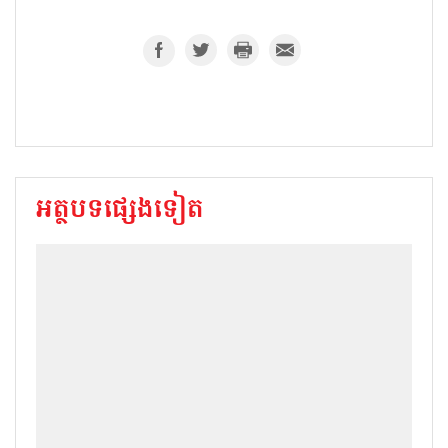
អត្ថបទផ្សេងទៀត