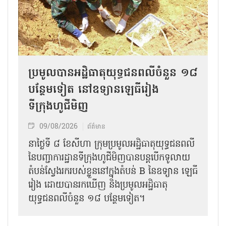
ប្រមូលបានអដ្ឋិធាតុយុទ្ធជនពលីចំនួន ១៨
បន្ថែមទៀត នៅឧទ្យានឡេធីរៀង
ទីក្រុងហូជីមិញ
09/08/2026
ព័ត៌មាន
នាថ្ងៃទី ៨ ខែសីហា ក្រុមប្រមូលអដ្ឋិធាតុយុទ្ធជនពលី
នៃបញ្ជាការដ្ឋានទីក្រុងហូជីមិញបានបន្តបើកទូលាយ
តំបន់ស្វែងរករបស់ខ្លួននៅក្នុងតំបន់ B នៃឧទ្យាន ឡេធី
រៀង ដោយបានរកឃើញ និងប្រមូលអដ្ឋិធាតុ
យុទ្ធជនពលីចំនួន ១៨ បន្ថែមទៀត។