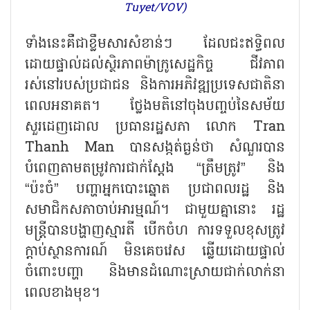
Tuyet/VOV)
ទាំងនេះគឺជាខ្លឹមសារសំខាន់ៗ ដែលជះឥទ្ធិពល
ដោយផ្ទាល់ដល់ស្ថិរភាពម៉ាក្រូសេដ្ឋកិច្ច ជីវភាព
រស់នៅរបស់ប្រជាជន និងការអភិវឌ្ឍប្រទេសជាតិនា
ពេលអនាគត។ ថ្លែងមតិនៅចុងបញ្ចប់នៃសម័យ
សួរដេញដោល ប្រធានរដ្ឋសភា លោក
Tran
Thanh Man
បានសង្កត់ធ្ងន់ថា សំណួរបាន
បំពេញតាមតម្រូវការជាក់ស្តែង
“
ត្រឹមត្រូវ
”
និង
“
ប៉ះចំ
”
បញ្ហាអ្នកបោះឆ្នោត ប្រជាពលរដ្ឋ និង
សមាជិកសភាចាប់អារម្មណ៍។ ជាមួយគ្នានោះ រដ្ឋ
មន្ត្រីបានបង្ហាញស្មារតី បើកចំហ ការទទួលខុសត្រូវ
ក្តាប់ស្ថានការណ៍ មិនគេចវេស ឆ្លើយដោយផ្ទាល់
ចំពោះបញ្ហា និងមានដំណោះស្រាយជាក់លាក់នា
ពេលខាងមុខ។