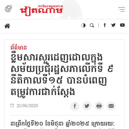
ព័ត៌មាន
ខ្លឹមសារសួរដេញដោលក្នុង
សម័យប្រជុំរដ្ឋសភាលើកទី ៩
នីតិកាលទី១៥ បានបំពេញ
តម្រូវការជាក់ស្តែង
21/06/2025
នាព្រឹកថ្ងៃទី២០ ខែមិថុនា ឆ្នាំ២០២៥ ក្រោយរយៈ