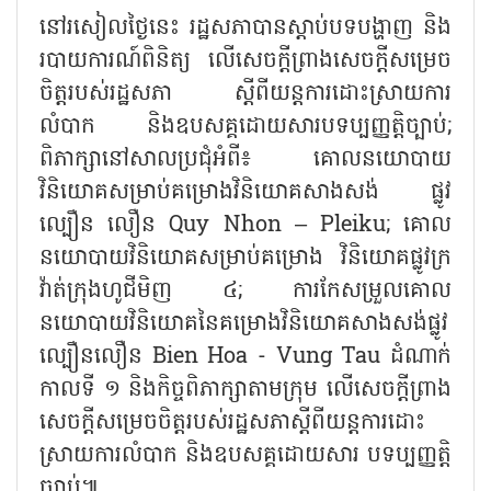
នៅរសៀលថ្ងៃនេះ រដ្ឋសភាបានស្តាប់បទបង្ហាញ និង
របាយការណ៍ពិនិត្យ លើសេចក្តីព្រាងសេចក្តីសម្រេច
ចិត្តរបស់រដ្ឋសភា ស្តីពីយន្តការដោះស្រាយការ
លំបាក និងឧបសគ្គដោយសារបទប្បញ្ញត្តិច្បាប់
;
ពិភាក្សានៅសាលប្រជុំអំពី៖ គោលនយោបាយ
វិនិយោគសម្រាប់គម្រោងវិនិយោគសាងសង់ ផ្លូវ
ល្បឿន លឿន
Quy Nhon – Pleiku;
គោល
នយោបាយវិនិយោគសម្រាប់គម្រោង វិនិយោគផ្លូវក្រ
វ៉ាត់ក្រុងហូជីមិញ ៤
;
ការកែសម្រួលគោល
នយោបាយវិនិយោគនៃគម្រោងវិនិយោគសាងសង់ផ្លូវ
ល្បឿនលឿន
Bien Hoa - Vung Tau
ដំណាក់
កាលទី ១ និងកិច្ចពិភាក្សាតាមក្រុម លើសេចក្តីព្រាង
សេចក្តីសម្រេចចិត្តរបស់រដ្ឋសភាស្តីពីយន្តការដោះ
ស្រាយការលំបាក និងឧបសគ្គដោយសារ បទប្បញ្ញត្តិ
ច្បាប់៕