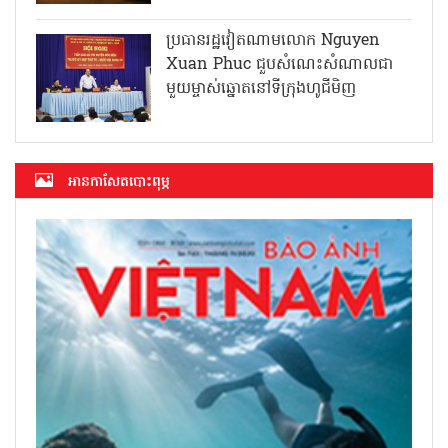
ប្រធានរដ្ឋវៀតណាមលោក Nguyen
Xuan Phuc ជួបសំណេះសំណាលជា
មួយម្ចាស់ឆ្នោតនៅទីក្រុងហូជីមិញ
អាន​កាសែត​បោះពុម្ភ