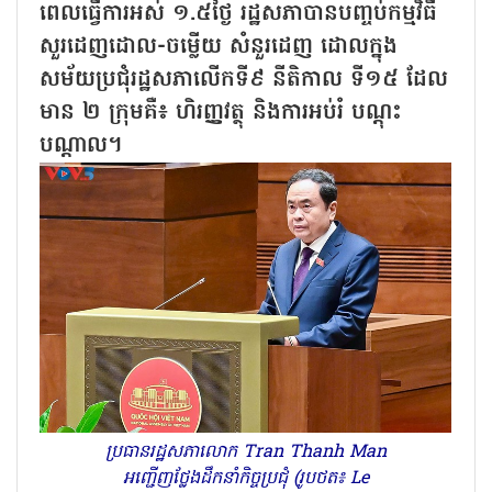
ពេលធ្វើការអស់ ១.៥ថ្ងៃ រដ្ឋសភាបានបញ្ចប់កម្មវិធី
សួរដេញដោល-ចម្លើយ សំនួរដេញ ដោលក្នុង
សម័យប្រជុំរដ្ឋសភាលើកទី៩ នីតិកាល ទី១៥ ដែល
មាន ២ ក្រុមគឺ៖ ហិរញ្ញវត្ថុ និងការអប់រំ បណ្តុះ
បណ្តាល។
ប្រធានរដ្ឋសភាលោក Tran Thanh Man
អញ្ជើញថ្លែងដឹកនាំកិច្ចប្រជុំ (រូបថត៖ Le