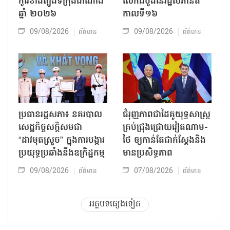
កូរ៉េខាងត្បូងទីក្រុងដាណាំង
លើកដំបូងនៃរដ្ឋសភានីតិ
ឆ្នាំ ២០២៦
កាលទី១៦
09/08/2026
09/08/2026
ព័ត៌មាន
ព័ត៌មាន
ប្រធានរដ្ឋសភា៖ នគរបាល
ជំរុញភាពជាដៃគូយុទ្ធសាស្ត្រ
សេដ្ឋកិច្ចសក្តិសមជា
គ្រប់ជ្រុងជ្រោយវៀតណាម-
“ដាវមុតស្រួច” ក្នុងការបង្ការ
ថៃ ឲ្យកាន់តែជាក់ស្ដែងនិង
ប្រយុទ្ធប្រឆាំងនឹងឧក្រិដ្ឋកម្ម
មានប្រសិទ្ធភាព
09/08/2026
07/08/2026
ព័ត៌មាន
ព័ត៌មាន
អត្ថបទផ្សេងទៀត