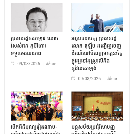
ប្រធានរដ្ឋសភាឡាវ លោក
អគ្គលេខាបក្ស ប្រធានរដ្ឋ
សៃសំផន ភូមិវិហារ
លោក តូឡឹម អញ្ជើញចេញ
ទទួលមរណភាព
ដំណើរទៅបំពេញទស្សនកិច្ច
ផ្លូវរដ្ឋនៅអូស្ត្រាលីនិង
09/08/2026
ព័ត៌មាន
នូវែលសេឡង់
09/08/2026
ព័ត៌មាន
បើកពិធីបុណ្យវៀតណាម-
បន្តសម័យប្រជុំវិសាមញ្ញ