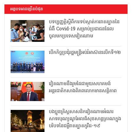
អត្ថបទអានច្រើនបំផុត
បទប្បញ្ញត្តិស្តីពីការទប់ស្កាត់ការរាតត្បាតនៃ
ជំងឺ Covid-19 សម្រាប់ប្រជាជនដែល
ចូលមកប្រទេសវៀតណាម
បើកកិច្ចប្រជុំរដ្ឋមន្ត្រីអប់រំអាស៊ានលើកទី១២
វៀតណាមនឹងរួមដៃជាមួយសហគមន៍
អន្តរជាតិកសាងពិភពលោកមានសន្តិភាព
បងប្អូនគ្រិស្តសាសនិកវៀតណាមអំណរ
សាទរបុណ្យណូអែលដ៏សុខសាន្តត្រាណក្នុង
បរិបទនៃជម្ងឺរាតត្បាតកូវីដ-១៩