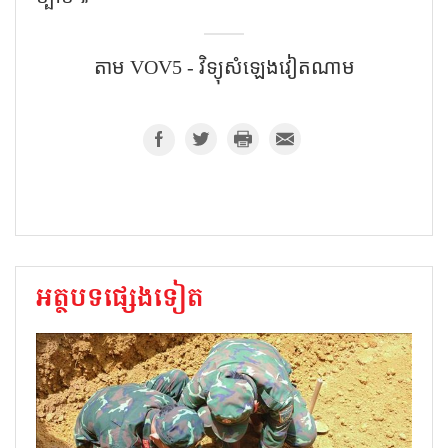
តាម​ VOV5​ - វិទ្យុសំឡេងវៀតណាម​
អត្ថបទផ្សេងទៀត