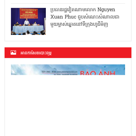
ប្រធានរដ្ឋវៀតណាមលោក Nguyen
Xuan Phuc ជួបសំណេះសំណាលជា
មួយម្ចាស់ឆ្នោតនៅទីក្រុងហូជីមិញ
អាន​កាសែត​បោះពុម្ភ