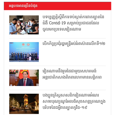
អត្ថបទអានច្រើនបំផុត
បទប្បញ្ញត្តិស្តីពីការទប់ស្កាត់ការរាតត្បាតនៃ
ជំងឺ Covid-19 សម្រាប់ប្រជាជនដែល
ចូលមកប្រទេសវៀតណាម
បើកកិច្ចប្រជុំរដ្ឋមន្ត្រីអប់រំអាស៊ានលើកទី១២
វៀតណាមនឹងរួមដៃជាមួយសហគមន៍
អន្តរជាតិកសាងពិភពលោកមានសន្តិភាព
បងប្អូនគ្រិស្តសាសនិកវៀតណាមអំណរ
សាទរបុណ្យណូអែលដ៏សុខសាន្តត្រាណក្នុង
បរិបទនៃជម្ងឺរាតត្បាតកូវីដ-១៩