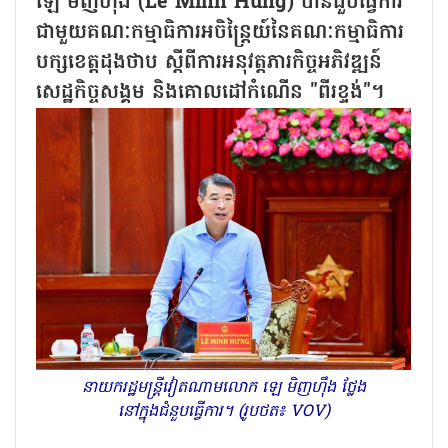
ឡេ មិញហ៊ឹង (Le Minh Hung) បានជួបធ្វើការ
ជាមួយគណៈកម្មាធិការអចិន្ត្រៃយ៍នៃគណៈកម្មាធិការ
បក្សខេត្តដុងថាប ស្តីពីការអនុវត្តភារកិច្ចអភិវឌ្ឍន៍
សេដ្ឋកិច្ចសង្គម និងគោលដៅកំណើន "ពីរខ្ទង់"។
នាយករដ្ឋមន្ត្រីវៀតណាមលោក ឡេ មិញហ៊ឹង ថ្លែង
នៅក្នុងជំនួបធ្វើការ។ (រូបថត៖ VOV)