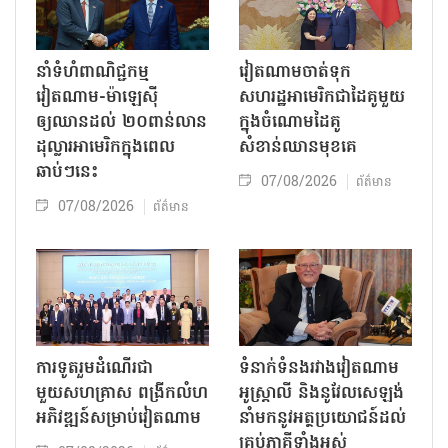
នាំទំហំពាណិជ្ជកម្ម
វៀតណាមចាត់ទុក
វៀតណាម-ម៉ាឡេស៊ី
សហរដ្ឋអាមេរិកជាដៃគូមួយ
ឲ្យឈានដល់ ២០ពាន់លាន
ក្នុងចំណោមដៃគូ
ដុល្លារអាមេរិកក្នុងពេល
សំខាន់ឈានមុខគេ
ឆាប់ៗនេះ
07/08/2026
ព័ត៌មាន
07/08/2026
ព័ត៌មាន
ការទូតរួមដំណើរជា
ទំនាក់ទំនងរវាងវៀតណាម
មួយសហគ្រាស ពង្រីកលំហ
អូស្ត្រាលី និងនូវែលសេឡង់
អភិវឌ្ឍន៍សម្រាប់វៀតណាម
នាំមកនូវអត្ថប្រយោជន៍ដល់
គ្រប់ភាគីទាំងអស់