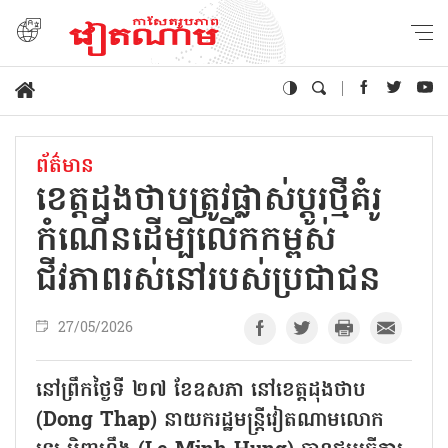
ព័ត៌មាន
ខេត្តដុងថាបត្រូវផ្លាស់ប្ដូរថ្មីគំរូ
កំណើនដើម្បីលើកកម្ពស់
ជីវភាពរស់នៅរបស់ប្រជាជន
27/05/2026
នៅព្រឹកថ្ងៃទី ២៧ ខែឧសភា នៅខេត្តដុងថាប
(Dong Thap) នាយករដ្ឋមន្ត្រីវៀតណាមលោក