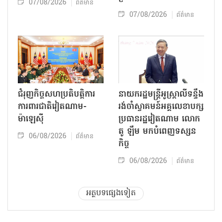
07/08/2026
ព័ត៌មាន
07/08/2026
ព័ត៌មាន
ជំរុញកិច្ចសហប្រតិបត្តិការ
នាយករដ្ឋមន្ត្រីអូស្ត្រាលីទន្ទឹង
ការពារជាតិវៀតណាម-
រង់ចាំស្វាគមន៍អគ្គលេខាបក្ស
ម៉ាឡេស៊ី
ប្រធានរដ្ឋវៀតណាម លោក
តូ ឡឹម មកបំពេញទស្សន
06/08/2026
ព័ត៌មាន
កិច្ច
06/08/2026
ព័ត៌មាន
អត្ថបទផ្សេងទៀត