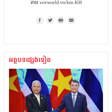
តាម​ vovworld.vn/km-KH
អត្ថបទផ្សេងទៀត