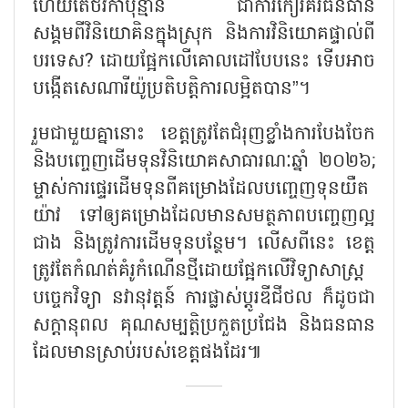
ហើយតើថវិកាប៉ុន្មាន ជាការកៀរគរធនធាន
សង្គមពីវិនិយោគិនក្នុងស្រុក និងការវិនិយោគផ្ទាល់ពី
បរទេស
?
ដោយផ្អែកលើគោលដៅបែបនេះ ទើបអាច
បង្កើតសេណារីយ៉ូប្រតិបត្តិការលម្អិតបាន
”
។
រួមជាមួយគ្នានោះ ខេត្តត្រូវតែជំរុញខ្លាំងការបែងចែក
និងបញ្ចេញដើមទុនវិនិយោគសាធារណៈឆ្នាំ ២០២៦
;
ម្ចាស់ការផ្ទេរដើមទុនពីគម្រោងដែលបញ្ចេញទុនយឺត
យ៉ាវ ទៅឲ្យគម្រោងដែលមានសមត្ថភាពបញ្ចេញល្អ
ជាង និងត្រូវការដើមទុនបន្ថែម។ លើសពីនេះ ខេត្ត
ត្រូវតែកំណត់គំរូកំណើនថ្មីដោយផ្អែកលើវិទ្យាសាស្ត្រ
បច្ចេកវិទ្យា នវានុវត្តន៍ ការផ្លាស់ប្តូរឌីជីថល ក៏ដូចជា
សក្តានុពល គុណសម្បត្តិប្រកួតប្រជែង និងធនធាន
ដែលមានស្រាប់របស់ខេត្តផងដែរ៕