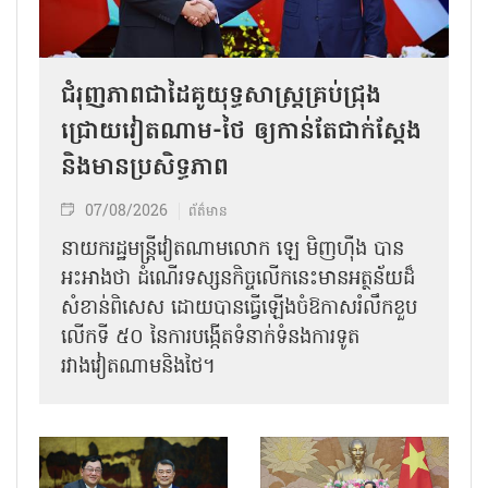
ជំរុញភាពជាដៃគូយុទ្ធសាស្ត្រគ្រប់ជ្រុង
ជ្រោយវៀតណាម-ថៃ ឲ្យកាន់តែជាក់ស្ដែង
និងមានប្រសិទ្ធភាព
07/08/2026
ព័ត៌មាន
នាយករដ្ឋមន្ត្រីវៀតណាមលោក ឡេ មិញហ៊ឹង បាន
អះអាងថា ដំណើរទស្សនកិច្ចលើកនេះមានអត្ថន័យដ៏
សំខាន់ពិសេស ដោយបានធ្វើឡើងចំឱកាសរំលឹកខួប
លើកទី ៥០ នៃការបង្កើតទំនាក់ទំនងការទូត
រវាងវៀតណាមនិងថៃ។