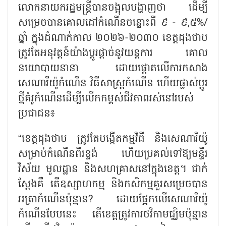
លោកនាយករដ្ឋមន្ត្រីបានចង្អុលបង្ហាញថា ដើម្បី
សម្រេចបានគោលដៅកំណើនចន្លោះពី ៩ - ៩
,
៥%/
ឆ្នាំ ក្នុងដំណាក់កាល ២០២៦-២០៣០ ខេត្តដុងថាប
ត្រូវតែអនុវត្តន៍យ៉ាងប្ដូរផ្ដាច់នូវយន្តការ គោល
នយោបាយនានា ដោយផ្តោតលើការកសាង
សេណារីយ៉ូកំណើន វិធីសាស្រ្តកំណើន ហើយផ្លាស់ប្ដូរ
ថ្មីគំរូកំណើនដើម្បីលើកកម្ពស់ជីវភាពរស់នៅរបស់
ប្រជាជន៖
“
ខេត្តដុងថាប ត្រូវតែបង្កើតកម្មវិធី និងសេណារីយ៉ូ
សម្រាប់កំណើនពីរខ្ទង់ ហើយប្រគល់ទៅឱ្យមន្ទីរ
វិស័យ មូលដ្ឋាន និងសហគ្រាសនៅក្នុងខេត្ត។ ជាក់
ស្ដែងគឺ តើឧស្សាហកម្ម និងកសិកម្មគួរសម្រេចបាន
អត្រាកំណើនប៉ុន្មាន
?
ដោយផ្អែកលើសេណារីយ៉ូ
កំណើនបែបនេះ តើខេត្តត្រូវការថវិកាមជ្ឈិមប៉ុន្មាន