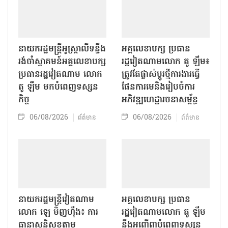
នាយករដ្ឋមន្ត្រីអូស្ត្រាលីទន្ទឹង
អគ្គលេខាបក្ស ប្រធាន
រង់ចាំស្វាគមន៍អគ្គលេខាបក្ស
រដ្ឋវៀតណាមលោក តូ ឡឹម៖
ប្រធានរដ្ឋវៀតណាម លោក
ត្រូវតែផ្លាស់ប្ដូរថ្មីការងារធ្វើ
តូ ឡឹម មកបំពេញទស្សន
ផែនការមេនិងរៀបចំការ
កិច្ច
អភិវឌ្ឍហេដ្ឋារចនាសម្ព័ន្ធ
06/08/2026
06/08/2026
ព័ត៌មាន
ព័ត៌មាន
នាយករដ្ឋមន្ត្រីវៀតណាម
អគ្គលេខាបក្ស ប្រធាន
លោក ឡេ មិញហ៊ឹង៖ ការ
រដ្ឋវៀតណាមលោក តូ ឡឹម
ធានាសន្តិសុខតាម
នឹងអញ្ជើញបំពេញទស្សន