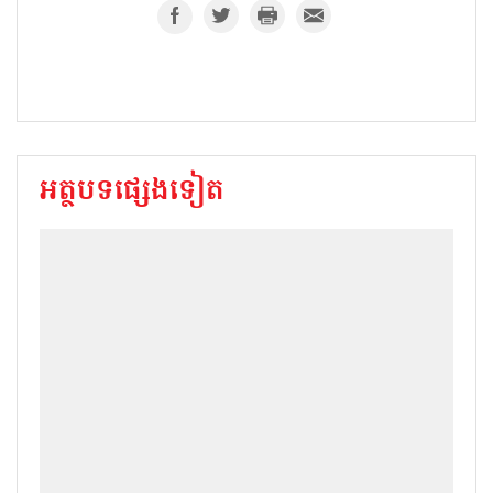
អត្ថបទផ្សេងទៀត