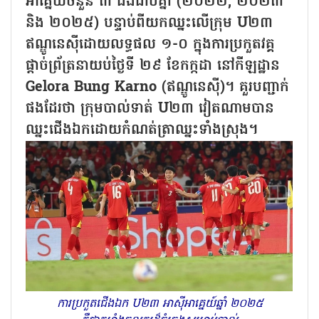
អាគ្នេយ៍ចំនួន ៣ ដងជាប់គ្នា (២០២២, ២០២៣
និង ២០២៥) បន្ទាប់ពីយកឈ្នះលើក្រុម U២៣
ឥណ្ឌូនេស៊ីដោយលទ្ធផល ១-០ ក្នុងការប្រកួតវគ្គ
ផ្តាច់ព្រ័ត្រនាយប់ថ្ងៃទី ២៩ ខែកក្កដា នៅកីឡដ្ឋាន
Gelora Bung Karno (ឥណ្ឌូនេស៊ី)។ គួរបញ្ជាក់
ផងដែរថា ក្រុមបាល់ទាត់ U២៣ វៀតណាមបាន
ឈ្នះជើងឯកដោយកំណត់ត្រាឈ្នះទាំងស្រុង។
ការប្រកួតជើងឯក U២៣ អាស៊ីអាគ្នេយ៍ឆ្នាំ ២០២៥