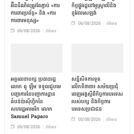
អ៊ីនធឺណិតត្រូវតែភ្ជាប់ «ការ
កិច្ចផ្លូវរដ្ឋនៅអូស្ត្រាលីនិង
ការពារប្រព័ន្ធ» និង «ការ
នូវែលសេឡង់
ការពារមនុស្ស»
06/08/2026
ព័ត៌មាន
06/08/2026
ព័ត៌មាន
អគ្គលេខាបក្ស ប្រធានរដ្ឋ
សន្និសីទការទូត
លោក តូ ឡឹម ទទួលជួបមេ
លើកទី៣៣៖ សម័យប្រជុំ
បញ្ជាការនៃបញ្ជាការដ្ឋាន
ពេញអង្គស្តីពីកិច្ច​ការបរទេស
តំបន់ប៉ាស៊ីហ្វិកនៃ
របស់​បក្ស និងកិច្ច​ការ
សហរដ្ឋអាមេរិក លោក
បរទេសប្រជាជន
Samuel Paparo
05/08/2026
ព័ត៌មាន
06/08/2026
ព័ត៌មាន