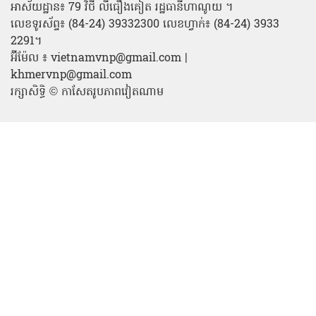
អាស័យដ្ឋាន៖ 79 វិថី លីធឿងគៀត រដ្ឋធានីហាណូយ ។
លេខទូរស័ព្ទ៖ (84-24) 39332300 លេខហ្វាក់៖ (84-24) 3933
2291។
អ៊ីម៉ែល ៖ vietnamvnp@gmail.com |
khmervnp@gmail.com
រក្សាសិទ្ធិ © កាសែតរូបភាពវៀតណាម