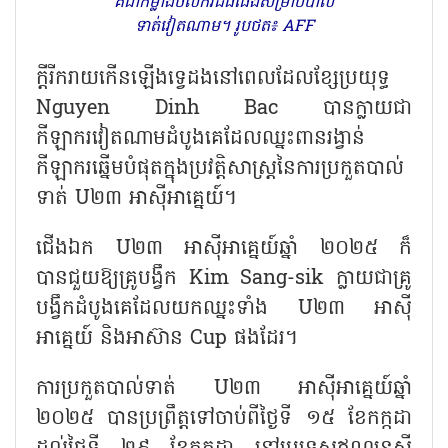
គឺជាកម្លាំងចលករដ៏ធំធេងសម្រាប់បាល់
ទាត់វៀតណាម។ រូបថត៖ AFF
ក្តីរីករាយកើនឡើងទ្វេដងនៅពេលដែលខ្សែប្រយុទ្ធ
Nguyen Dinh Bac បានក្លាយជា
កីឡាករវៀតណាមដំបូងគេដែលឈ្នះពានរង្វាន់
កីឡាករឆ្នើមបំផុតក្នុងប្រវត្តិសាស្ត្រនៃការប្រកួតបាល់
ទាត់ U២៣ អាស៊ីអាគ្នេយ៍។
ជើងឯក
U២៣ អាស៊ីអាគ្នេយ៍ឆ្នាំ ២០២៥ ក៏
បានជួយឱ្យគ្រូបង្វឹក Kim Sang-sik ក្លាយជាគ្រូ
បង្វឹកដំបូងគេដែលយកឈ្នះទាំង U២៣ អាស៊ី
អាគ្នេយ៍ និងអាស៊ាន Cup ផងដែរ។
ការប្រកួតបាល់ទាត់
U២៣ អាស៊ីអាគ្នេយ៍ឆ្នាំ
២០២៥ បានប្រព្រឹត្តទៅចាប់ពីថ្ងៃទី ១៥ ខែកក្កដា