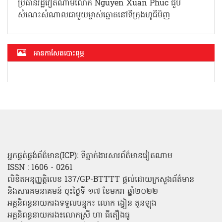
ប្រធានរដ្ឋវៀតណាមលោក Nguyen Xuan Phuc ជួប
សំណេះសំណាលជាមួយម្ចាស់ឆ្នោតនៅទីក្រុងហូជីមិញ
អាន​កាសែត​បោះពុម្ភ
អ្នកផ្គត់ផ្គង់ព័ត៌មាន(ICP): ទីភ្នាក់ងារសារព័ត៌មានវៀតណាម
ISSN : 1606 - 0261
លិខិតអនុញ្ញត្តិលេខ 137/GP-BTTTT ផ្តល់ដោយក្រសួងព័ត៌មាន
និងសារគមនាគមន៍ ចុះថ្ងៃទី ១៧ ខែមករា ឆ្នាំ២០២២
អគ្គនិពន្ធនាយករងទទួលបន្ទុក៖ លោក ង្វៀន តួនឡុង
អគ្គនិពន្ធនាយករង៖លោកស្រី ហា ធីតឿងធូ