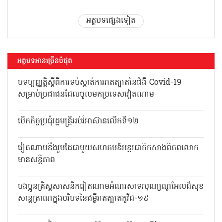
អត្ថបទផ្សេងទៀត
អត្ថបទអានច្រើនបំផុត
បទប្បញ្ញត្តិស្តីពីការទប់ស្កាត់ការរាតត្បាតនៃជំងឺ Covid-19
សម្រាប់ប្រជាជនដែលចូលមកប្រទេសវៀតណាម
បើកកិច្ចប្រជុំរដ្ឋមន្ត្រីអប់រំអាស៊ានលើកទី១២
វៀតណាមនឹងរួមដៃជាមួយសហគមន៍អន្តរជាតិកសាងពិភពលោក
មានសន្តិភាព
បងប្អូនគ្រិស្តសាសនិកវៀតណាមអំណរសាទរបុណ្យណូអែលដ៏សុខ
សាន្តត្រាណក្នុងបរិបទនៃជម្ងឺរាតត្បាតកូវីដ-១៩