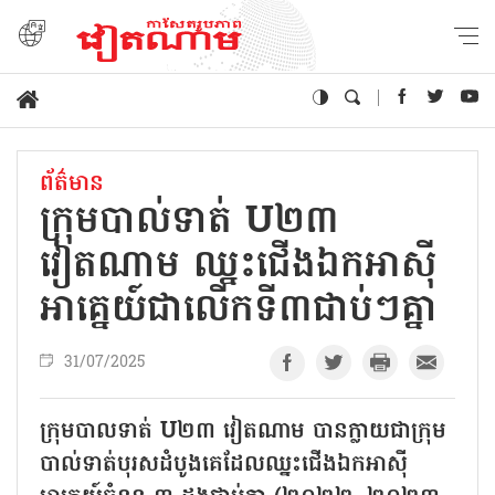
ព័ត៌មាន
ក្រុមបាល់ទាត់ U២៣
វៀតណាម ឈ្នះជើងឯកអាស៊ី
អាគ្នេយ៍ជាលើកទី៣ជាប់ៗគ្នា
31/07/2025
ក្រុមបាលទាត់ U២៣ វៀតណាម បានក្លាយជាក្រុម
បាល់ទាត់បុរសដំបូងគេដែលឈ្នះជើងឯកអាស៊ី