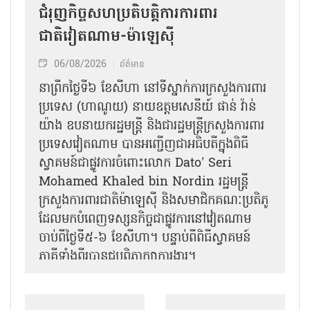
ជំរុញកិច្ចសហប្រតិបត្តិការការពារ
ជាតិវៀតណាម-ម៉ាឡេស៊ី
06/08/2026
ព័ត៌មាន
នា​ព្រឹកថ្ងៃទី៦ ខែសីហា នៅទីស្នាក់ការក្រសួងការពារ
ប្រទេស (ហាណូយ) នាយឧត្តមសេនីយ៍ ផាន់ វ៉ាន់
យ៉ាង ឧបនាយករដ្ឋមន្ត្រី និងជារដ្ឋមន្ត្រីក្រសួងការពារ
ប្រទេសវៀតណាម បានអញ្ជើញជាអធិបតីក្នុងពិធី
ស្វាគមន៍ជាផ្លូវការ​ចំពោះលោក Dato' Seri
Mohamed Khaled bin Nordin រដ្ឋមន្ត្រី
ក្រសួងការពារជាតិម៉ាឡេស៊ី និងសមាជិកគណៈប្រតិភូ
ដែលមកបំពេញទស្សនកិច្ចជាផ្លូវការនៅវៀតណាម
ចាប់ពីថ្ងៃទី៥-៦ ខែសីហា។ បន្ទាប់ពីពិធីស្វាគមន៍
ភាគីទាំងពីរបានជួបពិភាក្សាការងារ​។