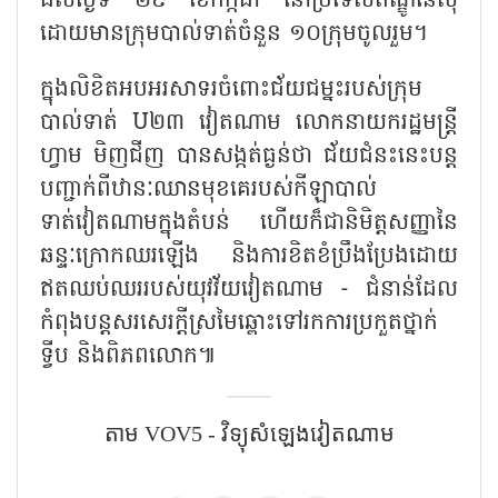
ដល់ថ្ងៃទី ២៩ ខែកក្កដា នៅប្រទេសឥណ្ឌូនេស៊ី
ដោយមានក្រុមបាល់ទាត់ចំនួន ១០ក្រុមចូលរួម។
ក្នុងលិខិតអបអរសាទរចំពោះជ័យជម្នះរបស់ក្រុម
បាល់ទាត់
U២៣ វៀតណាម លោកនាយករដ្ឋមន្ត្រី
ហ្វាម មិញជីញ បានសង្កត់ធ្ងន់ថា ជ័យជំនះនេះបន្ត
បញ្ជាក់ពីឋានៈឈានមុខគេរបស់កីឡាបាល់
ទាត់វៀតណាមក្នុងតំបន់ ហើយក៏ជានិមិត្តសញ្ញានៃ
ឆន្ទៈក្រោកឈរឡើង និងការខិតខំប្រឹងប្រែងដោយ
ឥតឈប់ឈររបស់យុវវ័យវៀតណាម - ជំនាន់ដែល
កំពុងបន្តសរសេរក្តីស្រមៃឆ្ពោះទៅរកការប្រកួតថ្នាក់
ទ្វីប និងពិភពលោក៕
តាម VOV5 - វិទ្យុសំឡេង​វៀតណាម