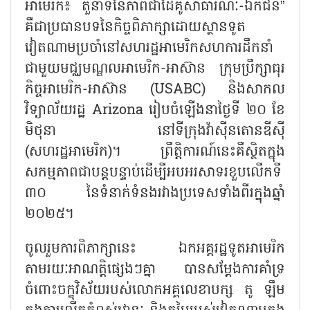
អាមេរិក៖ តួនាទីនៃភាពជាដៃគូសាធារណៈ-ឯកជន”
គឺជាប្រធានបទនៃកិច្ចពិភាក្សាដោយស្ថានទូត
វៀតណាមប្រចាំនៅសហរដ្ឋអាមេរិកសហការដឹកនាំ
ជាមួយមជ្ឈមណ្ឌលអាមេរិក-អាស៊ាន ក្រុមប្រឹក្សាធុរ
កិច្ចអាមេរិក-អាស៊ាន (USABC) និងសាកល
វិទ្យាល័យរដ្ឋ Arizona រៀបចំឡើងនាថ្ងៃទី ២០ ខែ
មិថុនា នៅទីក្រុងវ៉ាស៊ីនតោនឌីស៊ី
(សហរដ្ឋអាមេរិក)។ ព្រឹត្តិការណ៍នេះគឺស្ថិតក្នុង
សកម្មភាពជាបន្តបន្ទាប់ដើម្បីអបអរសាទរខួបលើកទី
៣០ នៃទំនាក់ទំនងរវាងប្រទេសទាំងពីរក្នុងឆ្នាំ
២០២៥។
ចូលរួមការពិភាក្សានេះ ឯកអគ្គរដ្ឋទូតអាមេរិក
តាមរយៈអាណត្តិផ្សេងៗគ្នា បានសម្តែងការគាំទ្រ
ចំពោះចក្ខុវិស័យរបស់លោកអគ្គលេខាបក្ស តូ ឡឹម