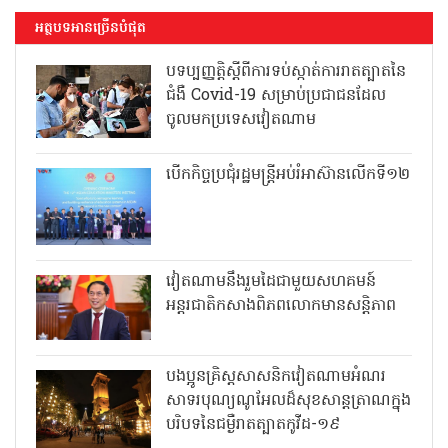
អត្ថបទអានច្រើនបំផុត
បទប្បញ្ញត្តិស្តីពីការទប់ស្កាត់ការរាតត្បាតនៃ
ជំងឺ Covid-19 សម្រាប់ប្រជាជនដែល
ចូលមកប្រទេសវៀតណាម
បើកកិច្ចប្រជុំរដ្ឋមន្ត្រីអប់រំអាស៊ានលើកទី១២
វៀតណាមនឹងរួមដៃជាមួយសហគមន៍
អន្តរជាតិកសាងពិភពលោកមានសន្តិភាព
បងប្អូនគ្រិស្តសាសនិកវៀតណាមអំណរ
សាទរបុណ្យណូអែលដ៏សុខសាន្តត្រាណក្នុង
បរិបទនៃជម្ងឺរាតត្បាតកូវីដ-១៩