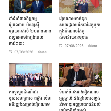
នាំទំហំពាណិជ្ជកម្ម
វៀតណាមចាត់ទុក
វៀតណាម-ម៉ាឡេស៊ី
សហរដ្ឋអាមេរិកជាដៃគូមួយ
ឲ្យឈានដល់ ២០ពាន់លាន
ក្នុងចំណោមដៃគូ
ដុល្លារអាមេរិកក្នុងពេល
សំខាន់ឈានមុខគេ
ឆាប់ៗនេះ
07/08/2026
ព័ត៌មាន
07/08/2026
ព័ត៌មាន
ការទូតរួមដំណើរជា
ទំនាក់ទំនងរវាងវៀតណាម
មួយសហគ្រាស ពង្រីកលំហ
អូស្ត្រាលី និងនូវែលសេឡង់
អភិវឌ្ឍន៍សម្រាប់វៀតណាម
នាំមកនូវអត្ថប្រយោជន៍ដល់
គ្រប់ភាគីទាំងអស់