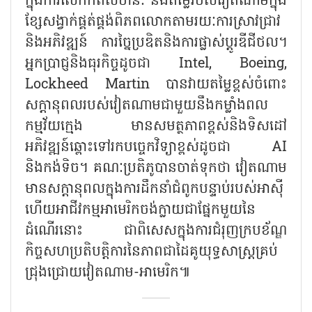
ក្នុងការលើកកំពស់ឋានៈ និងតម្លៃរបស់វៀតណាមក្នុង
ខ្សែសង្វាក់ផ្គត់ផ្គង់ពិភពលោកតាមរយៈការស្រាវជ្រាវ
និងអភិវឌ្ឍន៍ ការច្នៃប្រឌិតនិងការផ្លាស់ប្តូរឌីជីថល។
អ្នកប្រាជ្ញនិងធុរកិច្ចដូចជា
Intel, Boeing,
Lockheed Martin បានវាយតម្លៃខ្ពស់ចំពោះ
សក្ដានុពលរបស់វៀតណាមជាមួយនឹងកម្លាំងពល
កម្មវ័យក្មេង មានសមត្ថភាពខ្ពស់និងទិសដៅ
អភិវឌ្ឍន៍ឆ្ពោះទៅរកបច្ចេកវិទ្យាខ្ពស់ដូចជា AI
និងកង់ទិច។ គណៈប្រតិភូបានចាត់ទុកថា វៀតណាម
មានសក្ដានុពលក្នុងការដឹកនាំជំពូកបន្ទាប់របស់អាស៊ី
ហើយអាជីវកម្មអាមេរិកចង់ក្លាយជាផ្នែកមួយនៃ
ដំណើរនោះ ជាពិសេសក្នុងការជំរុញក្របខ័ណ្ឌ
កិច្ចសហប្រតិបត្តិការនៃភាពជាដៃគូយុទ្ធសាស្ត្រគ្រប់
ជ្រុងជ្រោយវៀតណាម-អាមេរិក៕