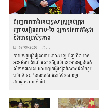
ជំរុញភាពជាដៃគូយុទ្ធសាស្ត្រគ្រប់ជ្រុង
ជ្រោយវៀតណាម-ថៃ ឲ្យកាន់តែជាក់ស្ដែង
និងមានប្រសិទ្ធភាព
07/08/2026
ព័ត៌មាន
នាយករដ្ឋមន្ត្រីវៀតណាមលោក ឡេ មិញហ៊ឹង បាន
អះអាងថា ដំណើរទស្សនកិច្ចលើកនេះមានអត្ថន័យដ៏
សំខាន់ពិសេស ដោយបានធ្វើឡើងចំឱកាសរំលឹកខួប
លើកទី ៥០ នៃការបង្កើតទំនាក់ទំនងការទូត
រវាងវៀតណាមនិងថៃ។