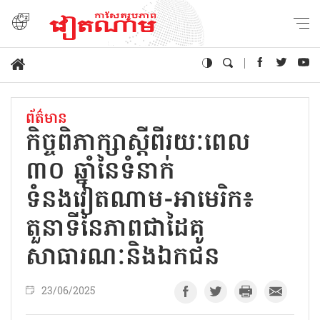
ព័ត៌មាន
កិច្ចពិភាក្សាស្ដីពីរយៈពេល
៣០ ឆ្នាំនៃទំនាក់
ទំនងវៀតណាម-អាមេរិក៖
តួនាទីនៃភាពជាដៃគូ
សាធារណៈនិងឯកជន
23/06/2025