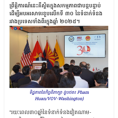
ព្រឹត្តិការណ៍នេះគឺស្ថិតក្នុងសកម្មភាពជាបន្តបន្ទាប់
ដើម្បីអបអរសាទរខួបលើកទី ៣០ នៃទំនាក់ទំនង
រវាងប្រទេសទាំងពីរក្នុងឆ្នាំ ២០២៥។
ទិដ្ឋភាពនៃកិច្ចពិភាក្សា (រូបថត៖ Pham
Huan/VOV-Washington)
“រយៈពេល៣០ឆ្នាំនៃទំនាក់ទំនងវៀតណាម-