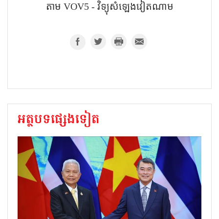
តាម VOV5 - វិទ្យុសំឡេង​វៀតណាម
អត្ថបទផ្សេងទៀត