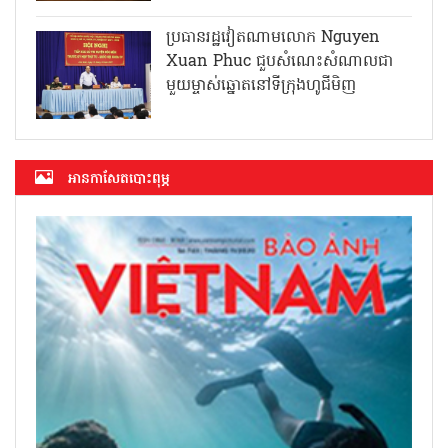
ប្រធានរដ្ឋវៀតណាមលោក Nguyen
Xuan Phuc ជួបសំណេះសំណាលជា
មួយម្ចាស់ឆ្នោតនៅទីក្រុងហូជីមិញ
អាន​កាសែត​បោះពុម្ភ