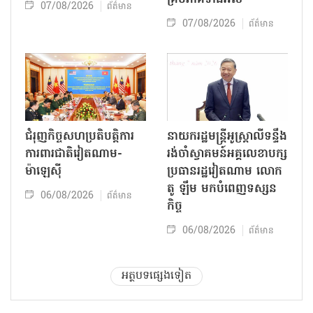
07/08/2026
ព័ត៌មាន
07/08/2026
ព័ត៌មាន
ជំរុញកិច្ចសហប្រតិបត្តិការ
នាយករដ្ឋមន្ត្រីអូស្ត្រាលីទន្ទឹង
ការពារជាតិវៀតណាម-
រង់ចាំស្វាគមន៍អគ្គលេខាបក្ស
ម៉ាឡេស៊ី
ប្រធានរដ្ឋវៀតណាម លោក
តូ ឡឹម មកបំពេញទស្សន
06/08/2026
ព័ត៌មាន
កិច្ច
06/08/2026
ព័ត៌មាន
អត្ថបទផ្សេងទៀត