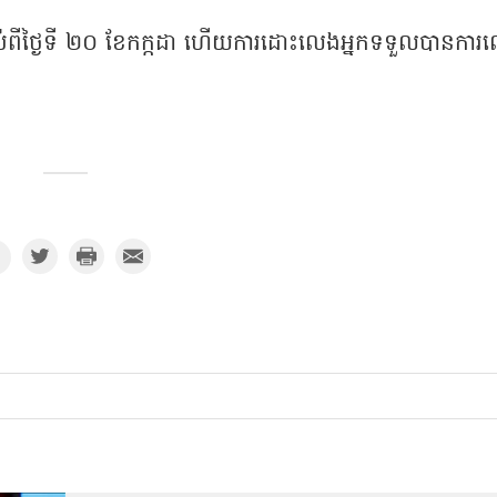
ប់ពីថ្ងៃទី ២០ ខែកក្កដា ហើយការដោះលេងអ្នកទទួលបានការ