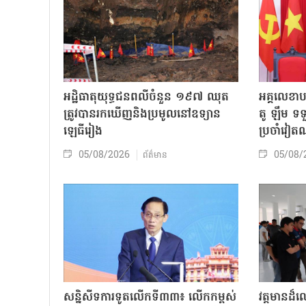
អដ្ឋិធាតុយុទ្ធជនពលីចំនួន ១៩៧ ឈុត
អគ្គលេខា
ត្រូវបានរកឃើញនិងប្រមូលនៅឧទ្យាន
តូ ឡឹម ទទ
ឡេធីរៀង
ប្រចាំវៀ
05/08/2026
05/08/
ព័ត៌មាន
សន្និសីទការទូតលើកទី៣៣៖ លើក​កម្ពស់
វត្តមានដ