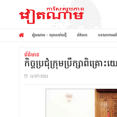
វៀតណាម - យុគសម័យថ្មី
ព័ត៌មាន
បទយកការណ
ព័ត៌មាន
កិច្ចប្រជុំក្រុមប្រឹក្សាព
11/07/2021