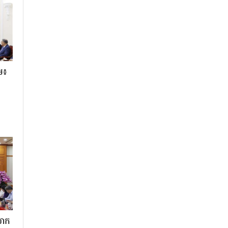
ម៖
លោក