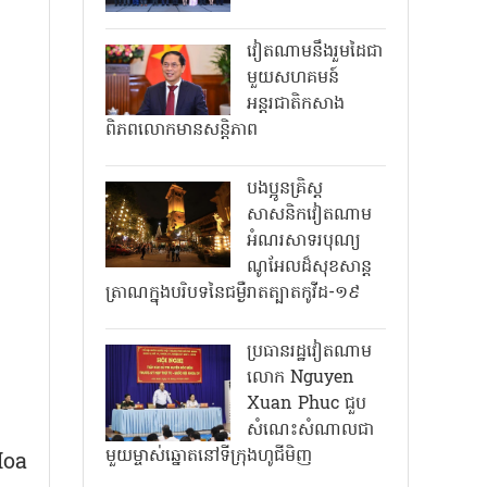
វៀតណាមនឹងរួមដៃជា
មួយសហគមន៍
អន្តរជាតិកសាង
ពិភពលោកមានសន្តិភាព
បងប្អូនគ្រិស្ត
សាសនិកវៀតណាម
អំណរសាទរបុណ្យ
ណូអែលដ៏សុខសាន្ត
ត្រាណក្នុងបរិបទនៃជម្ងឺរាតត្បាតកូវីដ-១៩
ប្រធានរដ្ឋវៀតណាម
លោក Nguyen
Xuan Phuc ជួប
សំណេះសំណាលជា
មួយម្ចាស់ឆ្នោតនៅទីក្រុងហូជីមិញ
Hoa