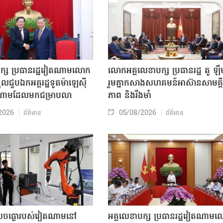
បក្ស ប្រធានរដ្ឋវៀតណាមលោក
លោក​អគ្គលេខាបក្ស ប្រធានរដ្ឋ តូ ឡឹ
ួលជួបឯកអគ្គរដ្ឋទូតម៉ាឡេស៊ី
រួមគ្នាកសាងសហគមន៍អាស៊ានសាមគ្គី
តណាមដែលមកជម្រាបលា
ភាព និងរឹងមាំ
2026
05/08/2026
ព័ត៌មាន
ព័ត៌មាន
៏លេចធ្លោរបស់វៀតណាមនៅ
អគ្គលេខាបក្ស ប្រធានរដ្ឋវៀតណាម