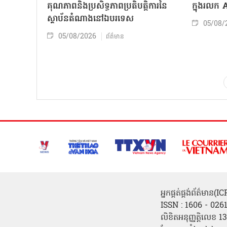
គុណភាពនិងប្រសិទ្ធភាពប្រតិបត្តិការ​នៃ
ក្នុងរលក
ស្ថាប័ន​​តំណាងនៅឯ​បរទេស​
05/08/
05/08/2026
ព័ត៌មាន
អ្នកផ្គត់ផ្គង់ព័ត៌មាន
ISSN : 1606 - 026
លិខិតអនុញ្ញត្តិលេខ