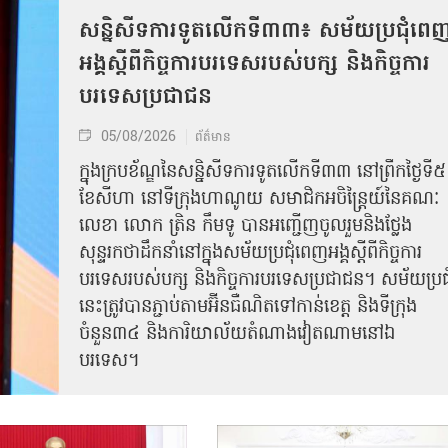
សន្និសីទការទូតលើកទី៣៣៖ សម័យប្រជុំពេ
អង្គស្តីពីកិច្ច​ការបរទេសរបស់​បក្ស និងកិច្ច​ការ
បរទេសប្រជាជន
05/08/2026
ព័ត៌មាន
ក្នុងក្របខ័ណ្ឌនៃសន្និសីទការទូតលើកទី៣៣ នៅព្រឹកថ្ងៃទី៥
ខែសីហា នៅទីក្រុងហាណូយ សមាជិកអចិន្ត្រៃយ៍នៃគណៈ
លេខា លោក ត្រិន កឹម​ទូ បានអញ្ជើញ​ចូលរួមនិងថ្លែង
សុន្ទរកថាដឹកនាំនៅក្នុងសម័យប្រជុំពេញអង្គស្តីពី​​កិច្ច​ការ
បរទេសរបស់​បក្ស និងកិច្ច​ការបរទេស​ប្រជាជន។ សម័យប្រជុ
នេះត្រូវបានភ្ជាប់តាមអ៊ីនធឺណិតទៅកាន់ខេត្ត និងទីក្រុង
ចំនួន៣៤ និងការិយាល័យតំណាងវៀតណាមនៅឯ​
បរទេស។