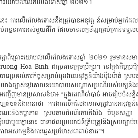
្សាពិគ្រោះយោបល់លើកលែងទោសឆ្នាំ ២០២១។
្នាំនេះ ការលើកលែងទោសនឹងត្រូវបានអនុវត្ត ន៍សម្រាប់អ្នកដែលត
់ពន្ធនាគារអស់មួយជីវិត ដែលមានលក្ខខ័ណ្ឌគ្រប់គ្រាន់ទទួល
មប្រឹក្សាពិគ្រោះយោបល់លើកលែងទោសឆ្នាំ ២០២១ រួមមានសមា
ng Hoa Binh ជាប្រធានក្រុមប្រឹក្សា។ នៅក្នុងកិច្ចប្រជុំ
្រគល់ភារកិច្ចសម្រាប់មុខងារអនុវត្តន៍យ៉ាងម៉ឺងម៉ាត់ ស្រប
ហាញយ៉ាងច្បាស់នូវគោលនយោបាយសណ្តោសប្រណីរបស់បក្សនិងរដ
្ជើញមានប្រសាសន៍ថា៖ “ក្នុងករណីចាំបាច់ អាចរៀបចំសន្និ
្យបានហ្មត់ចត់និងធានាថា ការងារលើកលែងទោសត្រូវបានអនុវត្តន
ណៈនិងតម្លាភាព ស្របតាមដំណើរការតឹងរឹង ចំមុខសញ្ញា 
មជាមួយគ្នានោះ ធានាផលប្រយោជន៍ត្រឹមត្រូវនិងស្របច្បាប់រ
ាពអសកម្មនិងការធ្វេសប្រហែសជាដាច់ខាត”។