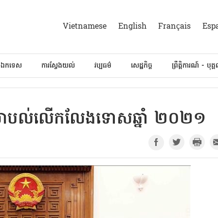
Vietnamese
English
Français
Esp
៍ឯកទេស
ការស្វែងយល់
វប្បធម៌
សេដ្ឋកិច្ច
ព្រឹត្តិការណ៍ - បុគ្
ិគ្រោះយោបល់លើកលែងទោសឆ្នាំ ២០២១