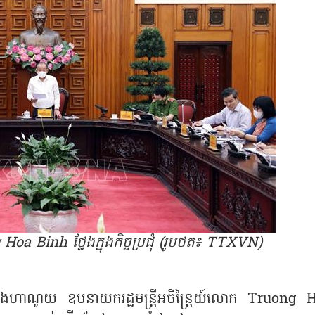
oa Binh ថ្លែងក្នុងកិច្ចប្រជុំ (រូបថត៖ TTXVN)
ក្រុងហាណូយ ឧបនាយករដ្ឋមន្រ្តីអចិន្រ្តៃយ៍លោក Truong 