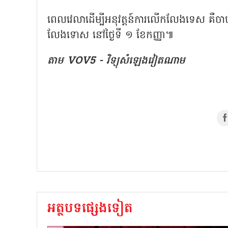
ពេលវេលាដើម្បីអនុវត្តន៍ការលើកលែងទេស គឺចា
លែងទោស នៅថ្ងៃទី ១ ខែកញ្ញា៕
តាម VOV5 - វិទ្យុសំឡេងវៀតណាម
អត្ថបទផ្សេងទៀត