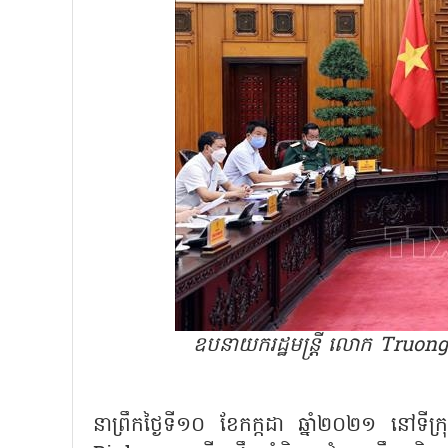
ឧបនាយករដ្ឋមន្ត្រី លោក Truong H
នាព្រឹកថ្ងៃទី១០ ខែកក្កដា ឆ្នាំ២០២១ នៅទី