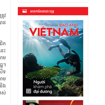
អាន​កាសែត​បោះពុម្ភ
្រូវ
បាន
ជិក
នេះ
តាម
្ឋ។
សីទ
៍តាម
និង
បស់