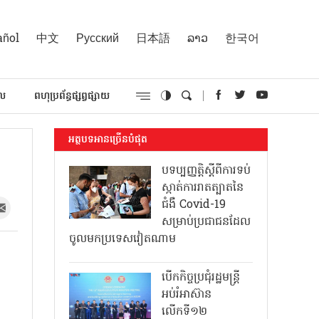
añol
中文
Русский
日本語
ລາວ
한국어
គល
ពហុប្រព័ន្ធផ្សព្វផ្សាយ
អត្ថបទអានច្រើនបំផុត
បទប្បញ្ញត្តិស្តីពីការទប់
ស្កាត់ការរាតត្បាតនៃ
ជំងឺ Covid-19
សម្រាប់ប្រជាជនដែល
ចូលមកប្រទេសវៀតណាម
បើកកិច្ចប្រជុំរដ្ឋមន្ត្រី
អប់រំអាស៊ាន
លើកទី១២