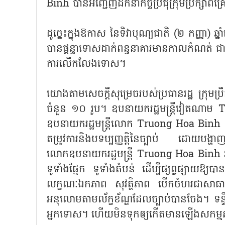
Binh បានអញ្ជើញដឹកនាំកិច្ចប្រជុំក្រុមប្រឹក
ដូច្នេះក្នុងឱកាស នៃទិវាបុណ្យជាតិ (២ កញ្ញា) ឆ
បានផ្តន្ទាទោសដាក់ពន្ធនាគារមានកាលកំណត់ ជាប
ការលើកលែងទោស។
យោងតាមសេចក្តីសុម្រេចរបស់ប្រធានរដ្ឋ ក្រុ
ចំនួន ១០ រូប។ ឧបនាយករដ្ឋមន្រ្តីវៀតណាម Truo
ឧបនាយករដ្ឋមន្រ្តីលោក Truong Hoa Binh បានប
តម្រូវការនិងបទប្បញ្ញត្តិនៃច្បាប់ ដោយបង្
លោកឧបនាយករដ្ឋមន្ត្រី Truong Hoa Binh អញ
ទូទាំងផ្នែក ទូទាំងតំបន់ ដើម្បីផ្សព្វផ្សាយឱ
លក្ខណៈឯកភាព សុវត្ថិភាព បើកចំហរជាសាធារ
អនុលោមតាមល័ក្ខខ័ណ្ឌដែលច្បាប់បានចែង។ ទន្ទឹ
អ្នកទោស។ ហើយមិនទុកឲ្យកើតមានឡើងសកម្មភ