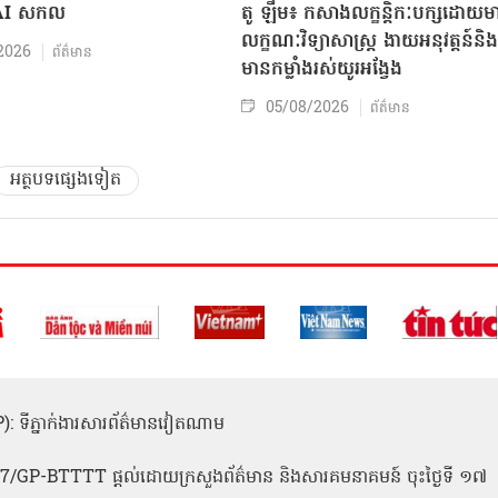
 AI សកល
តូ ឡឹម៖ កសាងលក្ខន្តិកៈបក្សដោយម
លក្ខណៈវិទ្យាសាស្ត្រ ងាយអនុវត្តន៍និង
2026
ព័ត៌មាន
មានកម្លាំងរស់យូរអង្វែង
05/08/2026
ព័ត៌មាន
អត្ថបទផ្សេងទៀត
(ICP): ទីភ្នាក់ងារសារព័ត៌មានវៀតណាម
1
 137/GP-BTTTT ផ្តល់ដោយក្រសួងព័ត៌មាន និងសារគមនាគមន៍ ចុះថ្ងៃទី ១៧