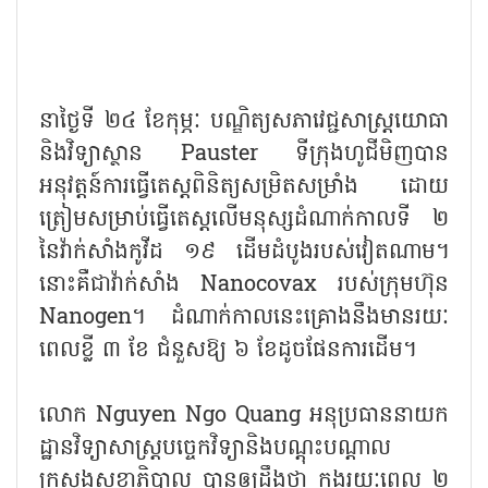
នាថ្ងៃទី ២៤ ខែកុម្ភៈ បណ្ឌិត្យសភាវេជ្ជសាស្ត្រយោធា
និងវិទ្យាស្ថាន Pauster ទីក្រុងហូជីមិញបាន
អនុវត្តន៍ការធ្វើតេស្តពិនិត្យសម្រិតសម្រាំង ដោយ
ត្រៀមសម្រាប់ធ្វើតេស្តលើមនុស្សដំណាក់កាលទី ២
នៃវ៉ាក់សាំងកូវីដ ១៩ ដើមដំបូងរបស់វៀតណាម។
នោះគឺជាវ៉ាក់សាំង Nanocovax របស់ក្រុមហ៊ុន
Nanogen។ ដំណាក់កាលនេះគ្រោងនឹងមានរយៈ
ពេលខ្លី ៣ ខែ ជំនួសឱ្យ ៦ ខែដូចផែនការដើម។
លោក Nguyen Ngo Quang អនុប្រធាននាយក
ដ្ឋានវិទ្យាសាស្ត្របច្ចេកវិទ្យានិងបណ្តុះបណ្តាល
ក្រសួងសុខាភិបាល បានឲ្យដឹងថា ក្នុងរយៈពេល ២