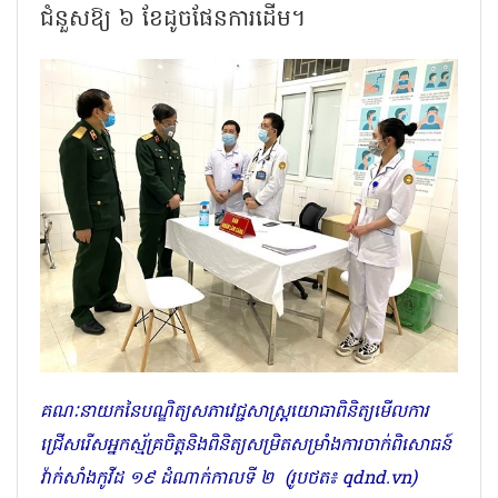
ជំនួសឱ្យ ៦ ខែដូចផែនការដើម។
គណៈនាយកនៃបណ្ឌិត្យសភាវេជ្ជសាស្ត្រយោធាពិនិត្យមើលការ
ជ្រើសរើសអ្នកស្ម័គ្រចិត្តនិងពិនិត្យសម្រិតសម្រាំងការចាក់ពិសោធន៍
វ៉ាក់សាំងកូវីដ ១៩ ដំណាក់កាលទី ២ (រូបថត៖ qdnd.vn)