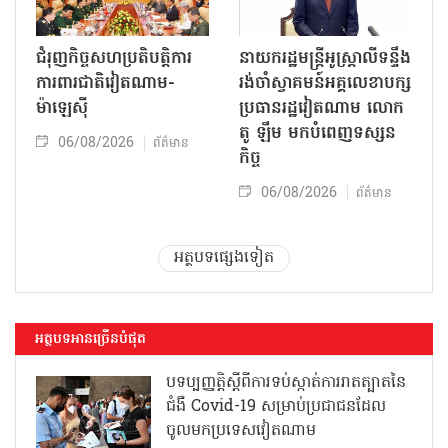
ជំរុញកិច្ចសហប្រតិបត្តិការ
នាយករដ្ឋមន្ត្រីអូស្ត្រាលីទន្ទឹង
ការពារជាតិវៀតណាម-
រង់ចាំស្វាគមន៍អគ្គលេខាបក្ស
ម៉ាឡេស៊ី
ប្រធានរដ្ឋវៀតណាម លោក
តូ ឡឹម មកបំពេញទស្សន
06/08/2026
ព័ត៌មាន
កិច្ច
06/08/2026
ព័ត៌មាន
អត្ថបទផ្សេងទៀត
អត្ថបទអានច្រើនបំផុត
បទប្បញ្ញត្តិស្តីពីការទប់ស្កាត់ការរាតត្បាតនៃ
ជំងឺ Covid-19 សម្រាប់ប្រជាជនដែល
ចូលមកប្រទេសវៀតណាម