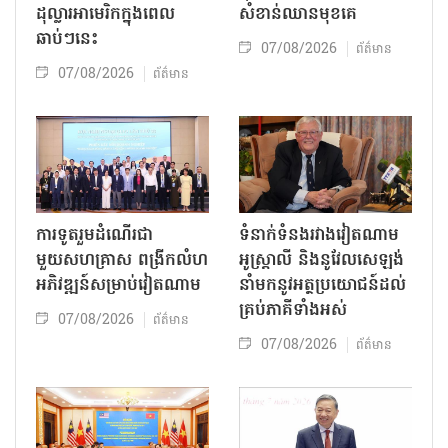
ដុល្លារអាមេរិកក្នុងពេល
សំខាន់ឈានមុខគេ
ឆាប់ៗនេះ
07/08/2026
ព័ត៌មាន
07/08/2026
ព័ត៌មាន
ការទូតរួមដំណើរជា
ទំនាក់ទំនងរវាងវៀតណាម
មួយសហគ្រាស ពង្រីកលំហ
អូស្ត្រាលី និងនូវែលសេឡង់
អភិវឌ្ឍន៍សម្រាប់វៀតណាម
នាំមកនូវអត្ថប្រយោជន៍ដល់
គ្រប់ភាគីទាំងអស់
07/08/2026
ព័ត៌មាន
07/08/2026
ព័ត៌មាន