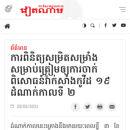
ព័ត៌មាន
ការពិនិត្យសម្រិតសម្រាំង
សម្រាប់ត្រៀមឲ្យការចាក់
ពិសោធន៍វ៉ាក់សាំងកូវីដ ១៩
ដំណាក់កាលទី ២
25/02/2021
ដំណាក់កាលនេះគ្រោងនឹងមានរយៈពេលខ្លី ៣ ខែ