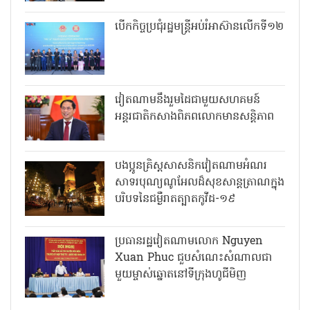
បើកកិច្ចប្រជុំរដ្ឋមន្ត្រីអប់រំអាស៊ានលើកទី១២
វៀតណាមនឹងរួមដៃជាមួយសហគមន៍
អន្តរជាតិកសាងពិភពលោកមានសន្តិភាព
បងប្អូនគ្រិស្តសាសនិកវៀតណាមអំណរ
សាទរបុណ្យណូអែលដ៏សុខសាន្តត្រាណក្នុង
បរិបទនៃជម្ងឺរាតត្បាតកូវីដ-១៩
ប្រធានរដ្ឋវៀតណាមលោក Nguyen
Xuan Phuc ជួបសំណេះសំណាលជា
មួយម្ចាស់ឆ្នោតនៅទីក្រុងហូជីមិញ