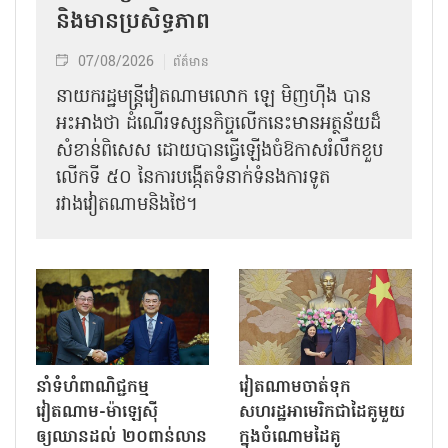
និងមានប្រសិទ្ធភាព
07/08/2026
ព័ត៌មាន
នាយករដ្ឋមន្ត្រីវៀតណាមលោក ឡេ មិញហ៊ឹង បាន
អះអាងថា ដំណើរទស្សនកិច្ចលើកនេះមានអត្ថន័យដ៏
សំខាន់ពិសេស ដោយបានធ្វើឡើងចំឱកាសរំលឹកខួប
លើកទី ៥០ នៃការបង្កើតទំនាក់ទំនងការទូត
រវាងវៀតណាមនិងថៃ។
នាំទំហំពាណិជ្ជកម្ម
វៀតណាមចាត់ទុក
វៀតណាម-ម៉ាឡេស៊ី
សហរដ្ឋអាមេរិកជាដៃគូមួយ
ឲ្យឈានដល់ ២០ពាន់លាន
ក្នុងចំណោមដៃគូ