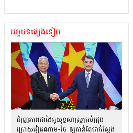
អត្ថបទផ្សេងទៀត
ជំរុញភាពជាដៃគូយុទ្ធសាស្ត្រគ្រប់ជ្រុង
ជ្រោយវៀតណាម-ថៃ ឲ្យកាន់តែជាក់ស្ដែង