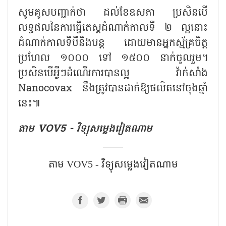
សូមគូសបញ្ជាក់ថា ដល់ខែឧសភា ប្រសិនបើ
លទ្ធផលនៃការធ្វើតេស្តដំណាក់កាលទី ២ ល្អនោះ
ដំណាក់កាលទីបីនឹងបន្ត ដោយមានអ្នកស្ម័គ្រចិត្ត
ប្រហែល ១០០០ ទៅ ១៥០០ នាក់ចូលរួម។
ប្រសិនបើអ្វីៗដំណើរការបានល្អ វ៉ាក់សាំង
Nanocovax នឹងត្រូវបានដាក់ឱ្យផលិតនៅចុងឆ្នាំ
នេះ៕
តាម​ VOV5 - វិទ្យុសម្លេងវៀតណាម
តាម​ VOV5 - វិទ្យុសម្លេងវៀតណាម