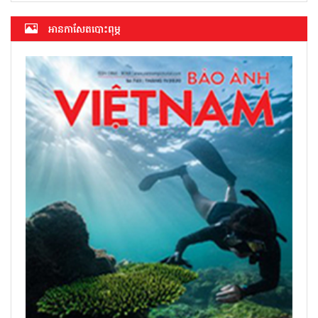
អាន​កាសែត​បោះពុម្ភ