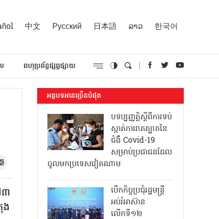
añol
中文
Русский
日本語
ລາວ
한국어
គល
ពហុប្រព័ន្ធផ្សព្វផ្សាយ
អត្ថបទអានច្រើនបំផុត
បទប្បញ្ញត្តិស្តីពីការទប់
ស្កាត់ការរាតត្បាតនៃ
ជំងឺ Covid-19
សម្រាប់ប្រជាជនដែល
ចូលមកប្រទេសវៀតណាម
បើកកិច្ចប្រជុំរដ្ឋមន្ត្រី
៩៧៣
អប់រំអាស៊ាន
រុង
លើកទី១២