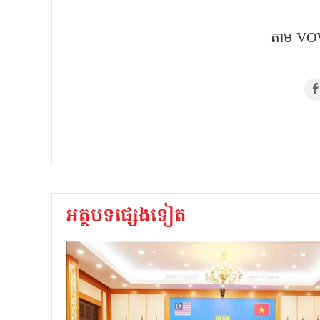
តាម​ VOV
អត្ថបទផ្សេងទៀត