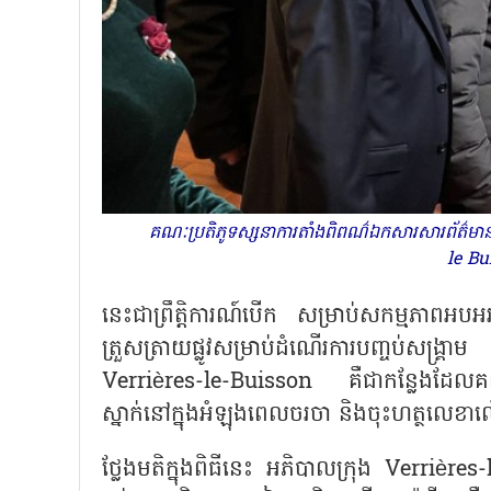
គណៈប្រតិភូទស្សនាការតាំងពិពណ៌ឯកសារសារព័ត៌មានស្តីពី
le Bu
នេះជាព្រឹត្តិការណ៍បើក សម្រាប់សកម្មភាពអបអរស
ត្រួសត្រាយផ្លូវសម្រាប់ដំណើរការបញ្ចប់សង
Verrières-le-Buisson គឺជាកន្លែងដែលគណៈប្
ស្នាក់នៅក្នុងអំឡុងពេលចរចា និងចុះហត្ថលេខាលើក
ថ្លែងមតិក្នុងពិធីនេះ អភិបាលក្រុង Verri