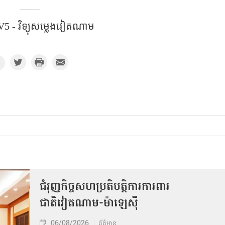
5 - វិទ្យុសម្លេងវៀតណាម
ជំរុញកិច្ចសហប្រតិបត្តិការការពារ
ជាតិវៀតណាម-ម៉ាឡេស៊ី
06/08/2026
ព័ត៌មាន