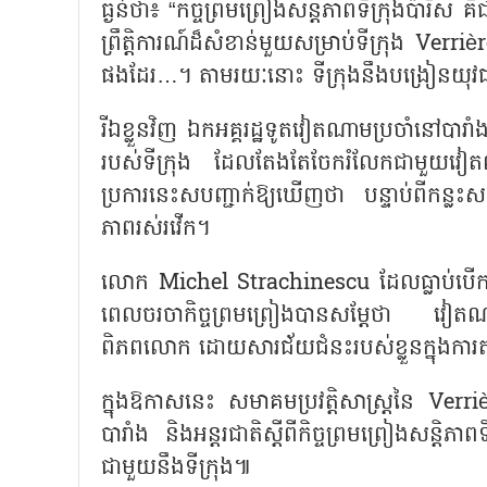
ធ្ងន់ថា៖ “កិច្ចព្រមព្រៀងសន្តិភាពទីក្រុងប៉ារីស
ព្រឹត្តិការណ៍ដ៏សំខាន់មួយសម្រាប់ទីក្រុង Verrièr
ផងដែរ…។ តាមរយៈនោះ ទីក្រុងនឹងបង្រៀនយុវជន
រីឯខ្លួនវិញ ឯកអគ្គរដ្ឋទូតវៀតណាមប្រចាំនៅ
របស់ទីក្រុង ដែលតែងតែចែករំលែកជាមួយវៀតណាមនូវ
ប្រការនេះសបញ្ជាក់ឱ្យឃើញថា បន្ទាប់ពីកន្លះ
ភាពរស់រវើក។
លោក Michel Strachinescu ដែលធ្លាប់បើកឡា
ពេលចរចាកិច្ចព្រមព្រៀងបានសម្តែថា វៀតណាមជា
ពិភពលោក ដោយសារជ័យជំនះរបស់ខ្លួនក្នុងការតស៊
ក្នុងឱកាសនេះ សមាគមប្រវត្តិសាស្រ្តនៃ Ver
បារាំង និងអន្តរជាតិស្តីពីកិច្ចព្រមព្រៀងសន្តិភាពទ
ជាមួយនឹងទីក្រុង៕