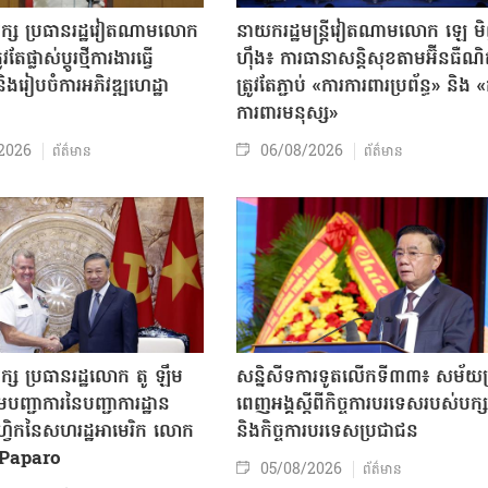
បក្ស ប្រធានរដ្ឋវៀតណាមលោក
នាយករដ្ឋមន្ត្រីវៀតណាមលោក ឡេ ម
តែផ្លាស់ប្ដូរថ្មីការងារធ្វើ
ហ៊ឹង៖ ការធានាសន្តិសុខតាមអ៊ីនធឺណ
ិងរៀបចំការអភិវឌ្ឍហេដ្ឋា
ត្រូវតែភ្ជាប់ «ការការពារប្រព័ន្ធ» និង 
ធ
ការពារមនុស្ស»
2026
06/08/2026
ព័ត៌មាន
ព័ត៌មាន
ក្ស ប្រធានរដ្ឋលោក តូ ឡឹម
សន្និសីទការទូតលើកទី៣៣៖ សម័យប្រ
បញ្ជាការនៃបញ្ជាការដ្ឋាន
ពេញអង្គស្តីពីកិច្ច​ការបរទេសរបស់​បក្ស
៊ីហ្វិកនៃសហរដ្ឋអាមេរិក លោក
និងកិច្ច​ការបរទេសប្រជាជន
Paparo
05/08/2026
ព័ត៌មាន