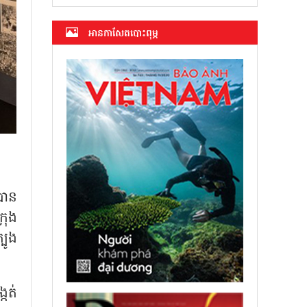
អាន​កាសែត​បោះពុម្ភ
បាន
រុង
បូង
កត់