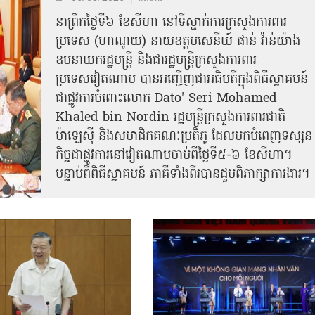
នា​ព្រឹកថ្ងៃទី៦ ខែសីហា នៅទីស្នាក់ការក្រសួងការពារ
ប្រទេស (ហាណូយ) នាយឧត្តមសេនីយ៍ ផាន់ វ៉ាន់យ៉ាង
ឧបនាយករដ្ឋមន្ត្រី និងជារដ្ឋមន្ត្រីក្រសួងការពារ
ប្រទេសវៀតណាម បានអញ្ជើញជាអធិបតីក្នុងពិធីស្វាគមន៍
ជាផ្លូវការ​ចំពោះលោក Dato' Seri Mohamed
Khaled bin Nordin រដ្ឋមន្ត្រីក្រសួងការពារជាតិ
ម៉ាឡេស៊ី និងសមាជិកគណៈប្រតិភូ ដែលមកបំពេញទស្សន
កិច្ចជាផ្លូវការនៅវៀតណាមចាប់ពីថ្ងៃទី៥-៦ ខែសីហា។
បន្ទាប់ពីពិធីស្វាគមន៍ ភាគីទាំងពីរបានជួបពិភាក្សាការងារ​។