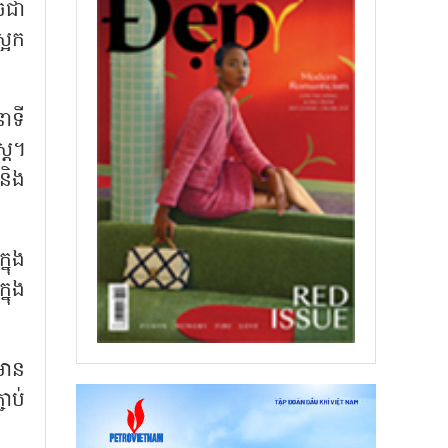
ូចជា
្អែក
ាទី
្រ។
និង
នុង
នុង
មាន
ជាប់