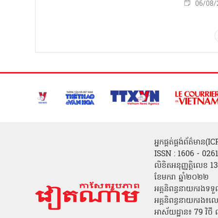
06/08/
អ្នកផ្គត់ផ្គង់ព័ត៌មាន
ISSN : 1606 - 026
លិខិតអនុញ្ញត្តិលេខ
ខែមករា ឆ្នាំ២០២២
អគ្គនិពន្ធនាយករងទទួ
អគ្គនិពន្ធនាយករង៖ល
អាស័យដ្ឋាន៖ 79 វិថ