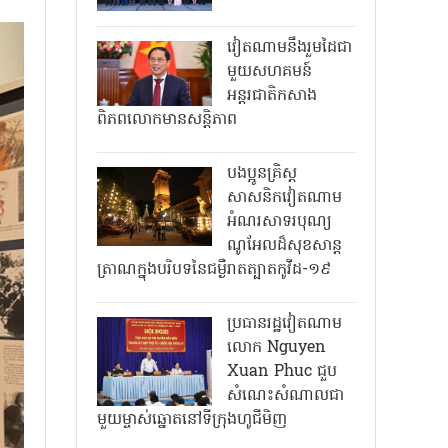
វៀតណាមនឹងរួមដៃជា
មួយសហគមន៍
អន្តរជាតិកសាង
ពិភពលោកមានសន្តិភាព
បងប្អូនគ្រិស្ត
សាសនិកវៀតណាម
អំណរសាទរបុណ្យ
ណូអែលដ៏សុខសាន្ត
ត្រាណក្នុងបរិបទនៃជម្ងឺរាតត្បាតកូវីដ-១៩
ប្រធានរដ្ឋវៀតណាម
លោក Nguyen
Xuan Phuc ជួប
សំណេះសំណាលជា
មួយម្ចាស់ឆ្នោតនៅទីក្រុងហូជីមិញ