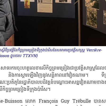
ប្រវត្តិនៃកិច្ចព្រមព្រៀងទីក្រុងប៉ារីសនៃសមាគមប្រវត្តិសាស្ត្រ Verrière-
isson (រូបថត៖ TTXVN)
ាទរការចុះហត្ថលេខាលើកិច្ចព្រមព្រៀងជាប្រវត្តិសាស្ត្រដែល
្គ្រាម និងការស្ដារឡើងវិញនូវសន្តិភាពនៅវៀតណាម។ ទីក្
រតិភូនៃរដ្ឋាភិបាលបដិវត្តន៍បណ្តោះអាសន្នវៀតណាមខាងត្
ិច្ចព្រមព្រៀងទីក្រុងប៉ារីស។
ères-le-Buisson លោក François Guy Trébulle បានសង្