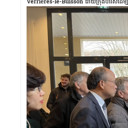
Verrières-le-Buisson ជាយក្រុងប៉ារីសដើម្បីប្