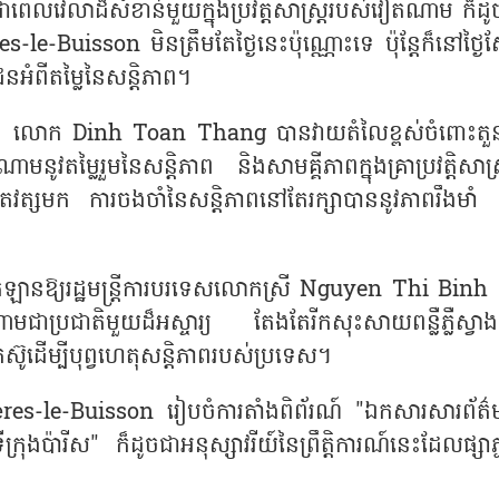
 គឺជាពេលវេលាដ៏សំខាន់មួយក្នុងប្រវត្តិសាស្ត្ររបស់វៀតណាម ក៏ដ
es-le-Buisson មិនត្រឹមតែថ្ងៃនេះប៉ុណ្ណោះទេ ប៉ុន្តែក៏នៅថ្ងៃស
អំពីតម្លៃនៃសន្តិភាព។
បារាំង លោក Dinh Toan Thang បានវាយតំលៃខ្ពស់ចំពោះតួន
តម្លៃរួមនៃសន្តិភាព និងសាមគ្គីភាពក្នុងគ្រាប្រវត្តិសាស្ត
សតវត្សមក ការចងចាំនៃសន្តិភាពនៅតែរក្សាបាននូវភាពរឹងមាំ 
នឱ្យរដ្ឋមន្ត្រីការបរទេសលោកស្រី Nguyen Thi Binh ក្
ប្រជាតិមួយដ៏អស្ចារ្យ តែងតែរីកសុះសាយពន្លឺភ្លឺស្វាងក្
ូដើម្បីបុព្វហេតុសន្តិភាពរបស់ប្រទេស។
rières-le-Buisson រៀបចំការតាំងពិព័រណ៍ "ឯកសារសារព័ត៌
ីក្រុងប៉ារីស" ក៏ដូចជាអនុស្សាវរីយ៍នៃព្រឹត្តិការណ៍នេះដែលផ្សាភ្