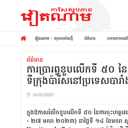
វៀតណាម - យុគសម័យថ្មី
ព័ត៌មាន
បទយកការណ
ព័ត៌មាន
ការប្រារព្ធខួបលើកទី ៥០ នៃ
ទីក្រុងប៉ារីសនៅប្រទេសបារាំ
16/01/2023
ក្នុងឱកាសរំលឹកខួបលើកទី ៥០ នៃការចុះហត្ថលេ
- ២៧ មករា ២០២៣) នាថ្ងៃទី ១៤ ខែមករា ស្ថ