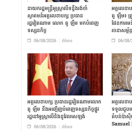
នាយករដ្ឋមន្ត្រីអូស្ត្រាលីទន្ទឹងរង់ចាំ
អគ្គលេខា
ស្វាគមន៍អគ្គលេខាបក្ស ប្រធាន
តូ ឡឹម៖ ត្រូវ
រដ្ឋវៀតណាម លោក តូ ឡឹម មកបំពេញ
ផែនការមេន
ទស្សនកិច្ច
រចនាសម្ព័ន្
06/08/2026
06/08/
ព័ត៌មាន
អគ្គលេខាបក្ស ប្រធានរដ្ឋវៀតណាមលោក
អគ្គលេខាប
តូ ឡឹម នឹងអញ្ជើញបំពេញទស្សនកិច្ចផ្លូវ
ទទួលជួបមេ
រដ្ឋនៅអូស្ត្រាលីនិងនូវែលសេឡង់
តំបន់ប៉ាស
Samuel 
06/08/2026
ព័ត៌មាន