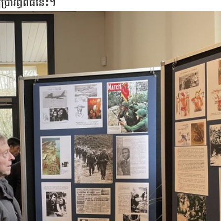
រារព្ធពិធីនេះ។