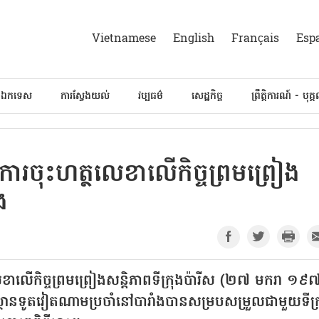
Vietnamese
English
Français
Esp
៍ឯកទេស
ការស្វែងយល់
វប្បធម៌
សេដ្ឋកិច្ច
ព្រឹត្តិការណ៍ - បុគ្
ការចុះហត្ថលេខាលើកិច្ចព្រមព្រៀង
ង
ខាលើកិច្ចព្រមព្រៀងសន្តិភាពទីក្រុងប៉ារីស (២៧ មករា ១
ានទូតវៀតណាមប្រចាំនៅបារាំងបានសម្របសម្រួលជាមួយទីក្