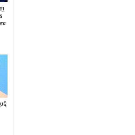
ិញ
ិត
«ការ
ជុំ