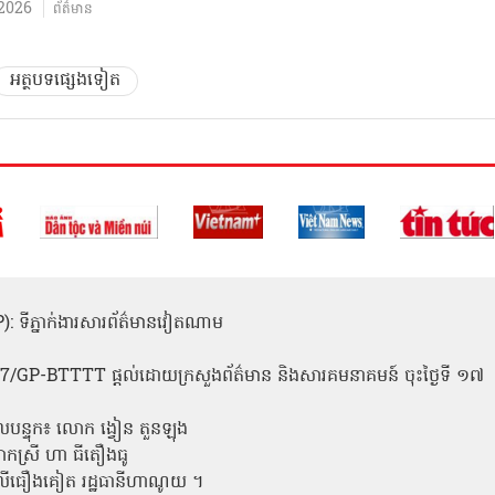
2026
ព័ត៌មាន
អត្ថបទផ្សេងទៀត
(ICP): ទីភ្នាក់ងារសារព័ត៌មានវៀតណាម
1
 137/GP-BTTTT ផ្តល់ដោយក្រសួងព័ត៌មាន និងសារគមនាគមន៍ ចុះថ្ងៃទី ១៧
លបន្ទុក៖ លោក ង្វៀន តួនឡុង
ោកស្រី ហា ធីតឿងធូ
ី លីធឿងគៀត រដ្ឋធានីហាណូយ ។