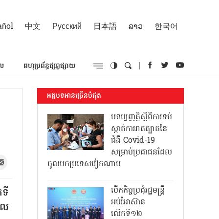
añol
中文
Русский
日本語
ລາວ
한국어
គល
ពហុប្រព័ន្ធផ្សព្វផ្សាយ
អត្ថបទអានច្រើនបំផុត
បទប្បញ្ញត្តិស្តីពីការទប់
ស្កាត់ការរាតត្បាតនៃ
ជំងឺ Covid-19
សម្រាប់ប្រជាជនដែល
ចូលមកប្រទេសវៀតណាម
បើកកិច្ចប្រជុំរដ្ឋមន្ត្រី
ទី
អប់រំអាស៊ាន
ពល
លើកទី១២