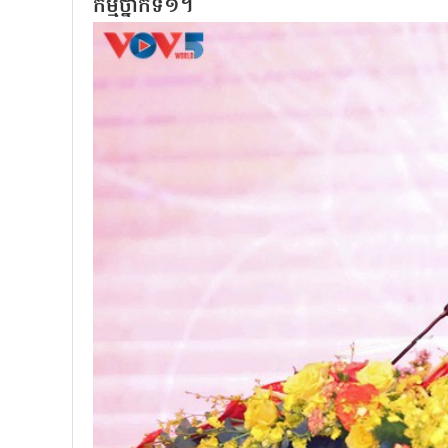
កម្មថ្នាក់ទី១។