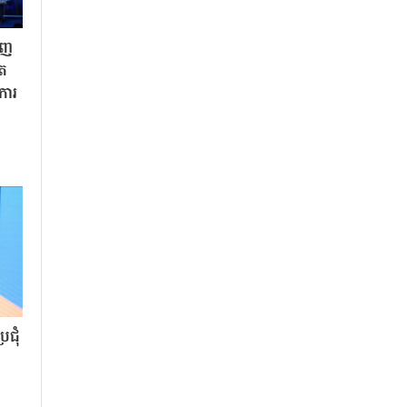
ិញ
ិត
«ការ
ជុំ