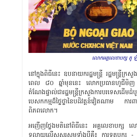
លោកអគ្គលេខាបក្ស តូ ឡ
នៅក្នុងពិធីនេះ ឧបនាយករដ្ឋមន្ត្រី រដ្ឋមន្ត្រ
ពេល ៨០ ឆ្នាំមុននេះ លោកប្រធានហូជីមិញ បា
តំណែងផ្ទាល់ជារដ្ឋមន្ត្រីក្រសួងការបរទេស
បេសកកម្មដ៏ថ្លៃថ្លានៃបដិវត្តន៍វៀតណាម ការ
ពិភពលោក។
អញើញថ្លែងមតិនៅពិធីនេះ អគ្គលេខាបក្ស លោក
ទូលាយលើសសរស្តម្ភទាំងបីគឺ៖ ការទូតបក្ស - 