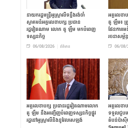
នាយករដ្ឋមន្ត្រីអូស្ត្រាលីទន្ទឹងរង់ចាំ
អគ្គលេខា
ស្វាគមន៍អគ្គលេខាបក្ស ប្រធាន
តូ ឡឹម៖ ត្រូវ
រដ្ឋវៀតណាម លោក តូ ឡឹម មកបំពេញ
ផែនការមេន
ទស្សនកិច្ច
រចនាសម្ព័ន្
06/08/2026
06/08/
ព័ត៌មាន
អគ្គលេខាបក្ស ប្រធានរដ្ឋវៀតណាមលោក
អគ្គលេខាប
តូ ឡឹម នឹងអញ្ជើញបំពេញទស្សនកិច្ចផ្លូវ
ទទួលជួបមេ
រដ្ឋនៅអូស្ត្រាលីនិងនូវែលសេឡង់
តំបន់ប៉ាស
Samuel 