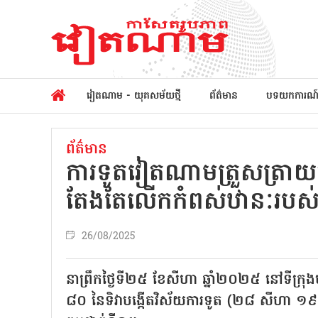
វៀតណាម - យុគសម័យថ្មី
ព័ត៌មាន
បទយកការណ
ព័ត៌មាន
ការទូតវៀតណាមត្រួសត្រាយការ
តែងតែលើកកំពស់ឋានៈរបស់
26/08/2025
នាព្រឹកថ្ងៃទី២៥ ខែសីហា ឆ្នាំ២០២៥ នៅទីក
៨០ នៃទិវាបង្កើតវិស័យការទូត (២៨ សីហ