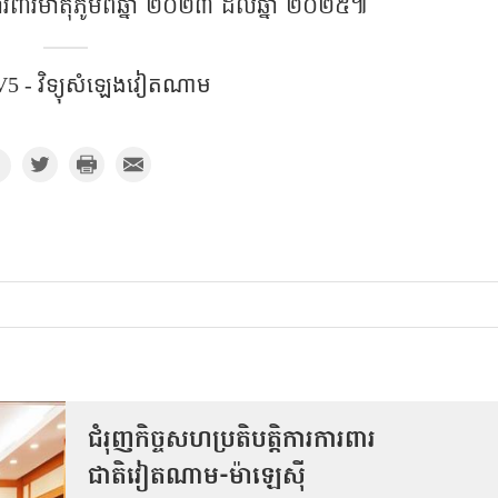
រពារមាតុភូមិពីឆ្នាំ ២០២៣ ដល់ឆ្នាំ ២០២៥៕
5 - វិទ្យុសំឡេង​វៀតណាម
ជំរុញកិច្ចសហប្រតិបត្តិការការពារ
ជាតិវៀតណាម-ម៉ាឡេស៊ី