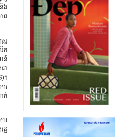
និង
ភាព
ត្រ
លើក
មន៍
រជា
S)។
ការ
ពាក់
ការ
ដ្ឋ