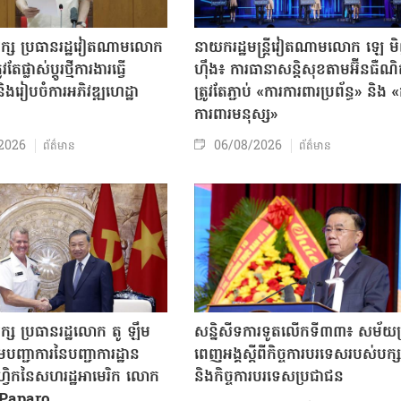
បក្ស ប្រធានរដ្ឋវៀតណាមលោក
នាយករដ្ឋមន្ត្រីវៀតណាមលោក ឡេ ម
តែផ្លាស់ប្ដូរថ្មីការងារធ្វើ
ហ៊ឹង៖ ការធានាសន្តិសុខតាមអ៊ីនធឺណ
ិងរៀបចំការអភិវឌ្ឍហេដ្ឋា
ត្រូវតែភ្ជាប់ «ការការពារប្រព័ន្ធ» និង 
ធ
ការពារមនុស្ស»
2026
06/08/2026
ព័ត៌មាន
ព័ត៌មាន
ក្ស ប្រធានរដ្ឋលោក តូ ឡឹម
សន្និសីទការទូតលើកទី៣៣៖ សម័យប្រ
បញ្ជាការនៃបញ្ជាការដ្ឋាន
ពេញអង្គស្តីពីកិច្ច​ការបរទេសរបស់​បក្ស
៊ីហ្វិកនៃសហរដ្ឋអាមេរិក លោក
និងកិច្ច​ការបរទេសប្រជាជន
Paparo