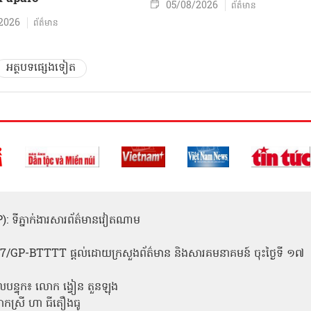
05/08/2026
ព័ត៌មាន
2026
ព័ត៌មាន
អត្ថបទផ្សេងទៀត
(ICP): ទីភ្នាក់ងារសារព័ត៌មានវៀតណាម
1
 137/GP-BTTTT ផ្តល់ដោយក្រសួងព័ត៌មាន និងសារគមនាគមន៍ ចុះថ្ងៃទី ១៧
លបន្ទុក៖ លោក ង្វៀន តួនឡុង
ោកស្រី ហា ធីតឿងធូ