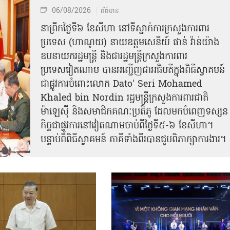
06/08/2026
ព័ត៌មាន
នា​ព្រឹកថ្ងៃទី៦ ខែសីហា នៅទីស្នាក់ការក្រសួងការពារ
ប្រទេស (ហាណូយ) នាយឧត្តមសេនីយ៍ ផាន់ វ៉ាន់យ៉ាង
ឧបនាយករដ្ឋមន្ត្រី និងជារដ្ឋមន្ត្រីក្រសួងការពារ
ប្រទេសវៀតណាម បានអញ្ជើញជាអធិបតីក្នុងពិធីស្វាគមន៍
ជាផ្លូវការ​ចំពោះលោក Dato' Seri Mohamed
Khaled bin Nordin រដ្ឋមន្ត្រីក្រសួងការពារជាតិ
ម៉ាឡេស៊ី និងសមាជិកគណៈប្រតិភូ ដែលមកបំពេញទស្សន
កិច្ចជាផ្លូវការនៅវៀតណាមចាប់ពីថ្ងៃទី៥-៦ ខែសីហា។
បន្ទាប់ពីពិធីស្វាគមន៍ ភាគីទាំងពីរបានជួបពិភាក្សាការងារ​។