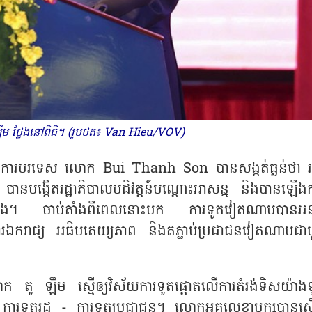
ឹម ថ្លែងនៅពិធី។ (រូបថត៖ Van Hieu/VOV)
ីក្រសួងការបរទេស លោក
Bui Thanh Son បានសង្កត់ធ្ងន់ថា 
នបង្កើតរដ្ឋាភិបាលបដិវត្តន៍បណ្ដោះអាសន្ន និងបានឡើងក
ដើមដំបូង។ ចាប់តាំងពីពេលនោះមក ការទូតវៀតណាមបានអនុវ
ពារឯករាជ្យ អធិបតេយ្យភាព និងតភ្ជាប់ប្រជាជនវៀតណាមជា
 តូ ឡឹម ស្នើឲ្យវិស័យការទូតផ្តោតលើការតំរង់ទិសយ៉ាងទ
ការទូតរដ្ឋ - ការទូតប្រជាជន។ លោកអគ្គលេខាបក្សបានស្នើ