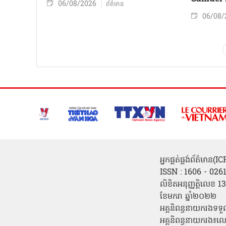
06/08/2026
ព័ត៌មាន
06/08/
អ្នកផ្គត់ផ្គង់ព័ត៌មាន
ISSN : 1606 - 026
លិខិតអនុញ្ញត្តិលេខ
ខែមករា ឆ្នាំ២០២២
អគ្គនិពន្ធនាយករងទទួ
អគ្គនិពន្ធនាយករង៖ល