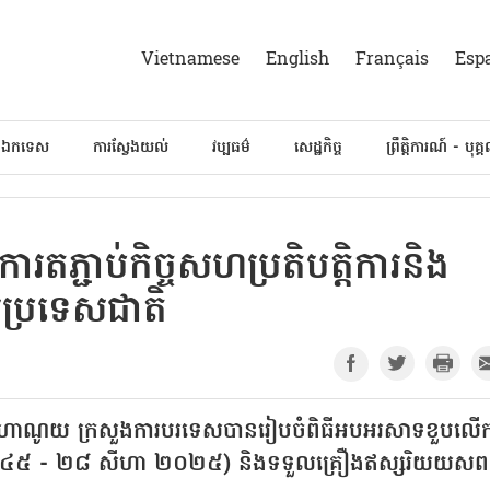
Vietnamese
English
Français
Esp
៍ឯកទេស
ការស្វែងយល់
វប្បធម៌
សេដ្ឋកិច្ច
ព្រឹត្តិការណ៍ - បុគ្
តភ្ជាប់កិច្ចសហប្រតិបត្តិការនិង
ប្រទេសជាតិ
្រុងហាណូយ ក្រសួងការបរទេសបានរៀបចំពិធីអបអរសាទខួបលើក
ា ១៩៤៥ - ២៨ សីហា ២០២៥) និងទទួលគ្រឿងឥស្សរិយយស