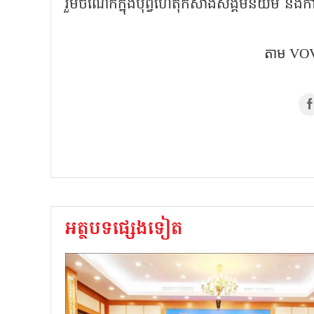
រួមចំណែកក្នុងបុព្វហេតុកសាងសង្គមនិយម និងកា
តាម VOV
អត្ថបទផ្សេងទៀត