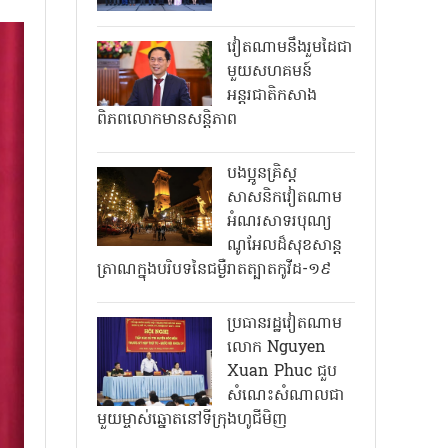
វៀតណាមនឹងរួមដៃជា
មួយសហគមន៍
អន្តរជាតិកសាង
ពិភពលោកមានសន្តិភាព
បងប្អូនគ្រិស្ត
សាសនិកវៀតណាម
អំណរសាទរបុណ្យ
ណូអែលដ៏សុខសាន្ត
ត្រាណក្នុងបរិបទនៃជម្ងឺរាតត្បាតកូវីដ-១៩
ប្រធានរដ្ឋវៀតណាម
លោក Nguyen
Xuan Phuc ជួប
សំណេះសំណាលជា
មួយម្ចាស់ឆ្នោតនៅទីក្រុងហូជីមិញ