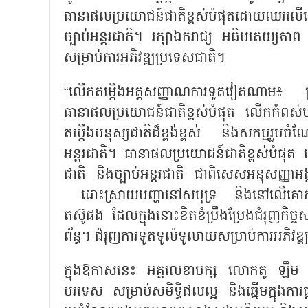
ធានាផលប្រយោជន៍ជាតិខ្ពស់បំផុតដោយឈរលើគ
ច្បាប់អន្តរជាតិ។ រក្សាឯករាជ្យ អធិបតេយ្យ
សម្រាប់ការអភិវឌ្ឍប្រទេសជាតិ។
“លើកតម្កើងអត្តសញ្ញាណការទូតវៀតណាម៖ ប្រក
ធានាផលប្រយោជន៍ជាតិខ្ពស់បំផុត លើកកំពស់ឋា
តម្កើងមនុស្សជាតិដ៏ខ្ពង់ខ្ពស់ និងសកម្មរួម
អន្តរជាតិ។ ធានាផលប្រយោជន៍ជាតិខ្ពស់បំផុ
ជាតិ និងច្បាប់អន្តរជាតិ ជាពិសេសអនុសញ្ញាអ
ដោះស្រាយបញ្ហានៅសមុទ្រ និងនៅលើគោកបានត្រ
តស៊ូផង ដែលក្នុងនោះខិតខំប្រឹងប្រែងជំរុញកិច្
ព័ន្ធ។ ជំរុញការទូតទូលំទូលាយសម្រាប់ការអភិវឌ្ឍ
ក្នុងឱកាសនេះ អគ្គលេខាបក្ស លោកតូ ឡឹម ប
បរទេស សម្រាប់សមិទ្ធិផលល្អ និងឆ្នើមក្នុងការ