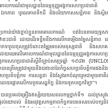
ោលការណ៍ជាមូលដ្ឋាននៃធម្មនុញ្ញអង្គការសហប្រជាជាតិ 
ភាព ឯកភាព បូរណភាពទឹកដី និងបរិយាកាសសន្តិភាព និងស្ថិរ
ាន់យ៉ាងខ្ជាប់ខ្ជួនតាមគោលការណ៍ បត់បែនតាមយុទ្ធសាស្
នៈរជាតិ ដោយដើរទន្ទឹមនឹងការលើកតម្កើងតម្លៃសន្តិភាព 
ចំណែកទទួលខុសត្រូវចំពោះតម្លៃរួមរបស់មនុស្សជាតិ និងសហគ
ត ដោយឈរលើគោលការណ៍ជាមូលដ្ឋាននៃធម្មនុញ្ញអង្គការសហប្
ង្គការសហប្រជាជាតិស្តីពីច្បាប់សមុទ្រឆ្នាំ ១៩៨២ (UNCLO
ឹមត្រូវជាមួយនឹងបាវចនានៃកិច្ចសហប្រតិបត្តិការផងនិង
ចសហប្រតិបត្តិការ ការសន្ទនា និងស្វែងរកចំណុចរួមជាមួយភាគី
ដោយផ្តោតលើការទូតសេដ្ឋកិច្ច និងការទូតបច្ចេកវិទ្យា”។
ានប្រគល់គ្រឿងឥស្សិរយយសពលកម្មថ្នាក់ទី១ ដល់ក្រសួង
ផ្តល់យោបល់ និងអនុវត្តសកម្មភាពកិច្ចការបរទេសរបស់បក្សនិងរ