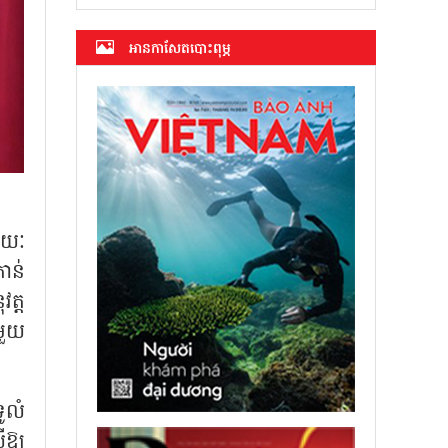
អាន​កាសែត​បោះពុម្ភ
រយៈ
ាន់
ត្ត
មួយ
ូលំ
ឱ្យ