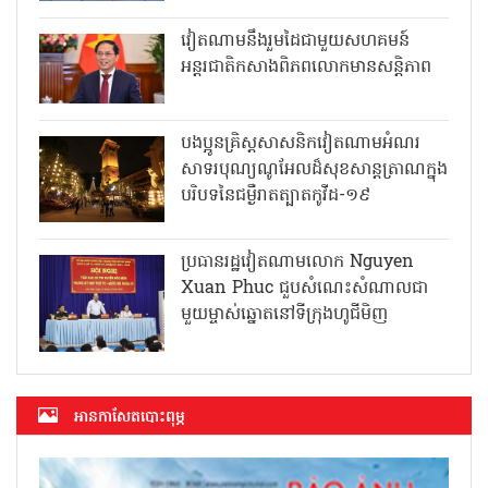
វៀតណាមនឹងរួមដៃជាមួយសហគមន៍
អន្តរជាតិកសាងពិភពលោកមានសន្តិភាព
បងប្អូនគ្រិស្តសាសនិកវៀតណាមអំណរ
សាទរបុណ្យណូអែលដ៏សុខសាន្តត្រាណក្នុង
បរិបទនៃជម្ងឺរាតត្បាតកូវីដ-១៩
ប្រធានរដ្ឋវៀតណាមលោក Nguyen
Xuan Phuc ជួបសំណេះសំណាលជា
មួយម្ចាស់ឆ្នោតនៅទីក្រុងហូជីមិញ
អាន​កាសែត​បោះពុម្ភ