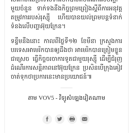
មេដឹកនាំនៃប្រទេសទាំងបីក៏បានពិចារណាលើបញ្ហា
មួយចំនួន ទាក់ទងនឹងកិច្ចព្រមព្រៀងស្តីពីការអនុវត្ត
តម្រូវការរបស់រុស្ស៊ី ហើយបានយល់ព្រមបន្តទំនាក់
ទំនងលើបញ្ហាអ៊ុយក្រែន។
ទន្ទឹមនឹងនោះ កាលពីថ្ងៃទី១២ ខែមីនា ក្រសួងការ
បរទេសអាមេរិកបានឲ្យដឹងថា អាមេរិកបានត្រៀមខ្លួន
ជាស្រេច ធ្វើកិច្ចចរចាការទូតជាមួយរុស្ស៊ី ដើម្បីជំរុញ
ដំណើរការសន្តិភាពនៅអ៊ុយក្រែន ប្រសិនបើក្រុងគៀវ
ចាត់ទុកថាប្រការនេះមានប្រយោជន៍៕
តាម VOV5 - វិទ្យុសំឡេង​វៀតណាម