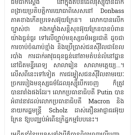
ធម៌ជាក់ស្តែង នៅក្នុងតំបន់ដែលរុស្ស៊ីបានដាក់
ពង្រាយប្រតិបត្តិការយោធាពិសេសនៅ
Donbass
ភាគខាងកើតប្រទេសអ៊ុយក្រែន។ លោកបានលើក
ច្បាស់ថា កងកម្លាំងសន្តិសុខអ៊ុយក្រែនបានបំពាន
យ៉ាងធ្ងន់ធ្ងរ ទៅលើច្បាប់មនុស្សធម៌អន្តរជាតិ ដូចជា
ការចាប់ចំណាប់ខ្មាំង និងប្រើប្រាស់ជនស៊ីវិលជាខែល
របាំង ការដាក់អាវុធធុនធ្ងន់នៅតាមតំបន់លំនៅដ្ឋាន
នៅជិតមន្ទីរពេទ្យ សាលារៀន សាលាមត្តេយ្យ...។
លើសពីនេះទៅទៀត ការជម្លៀសជនស៊ីវិលតាមរយៈ
ច្រករបៀងមនុស្សធម៌ដែលរុស្ស៊ីបើកចេញ ក៏ត្រូវ
បានរារាំងផងដែរ។ លោកប្រធានាធិបតី
Putin
បាន
អំពាវនាវដល់លោកប្រធានាធិបតី
Macron
និង
នាយករដ្ឋមន្ត្រី
Scholz
ដាស់តឿនអាជ្ញាធរអ៊ុយ
ក្រែន ឱ្យបញ្ឈប់អំពើឧក្រិដ្ឋកម្មបែបនេះ។