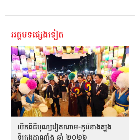
អត្ថបទផ្សេងទៀត
បើកពិធីបុណ្យវៀតណាម-កូរ៉េខាងត្បូង
ទីក្រុងដាណាំង ឆ្នាំ ២០២៦