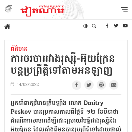
ព័ត៌មាន
ការចរចាររវាងរុស្ស៊ី-អ៊ុយក្រែន
បន្តប្រព្រឹត្តិទៅតាមអនឡាញ
14/03/2022
អ្នកនាំពាក្យវិមានក្រឹមឡាំង លោក Dmitry
Peskov បានប្រកាសកាលពីថ្ងៃទី ១២ ខែមីនាថា
ដំណើរការចរចារដើម្បីដោះស្រាយវិបត្តិរវាងរុស្ស៊ីនិង
អ៊ុយក្រែន ដែលតាំងពីមុនបានប្រព្រឹត្តិទៅដោយផ្ទាល់