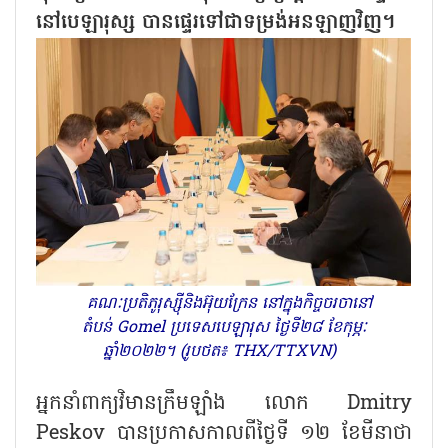
នៅបេឡារុស្ស បានផ្ទេរទៅជាទម្រង់អនឡាញវិញ។
គណៈប្រតិភូរុស្ស៊ីនិងអ៊ុយក្រែន នៅក្នុងកិច្ចចរចានៅ
តំបន់ Gomel ប្រទេសបេឡារុស ថ្ងៃទី២៨ ខែកុម្ភៈ
ឆ្នាំ២០២២។ (រូបថត៖ THX/TTXVN)
អ្នកនាំពាក្យវិមានក្រឹមឡាំង លោក
Dmitry
Peskov
បានប្រកាសកាលពីថ្ងៃទី ១២ ខែមីនាថា