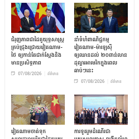
ជំរុញភាពជាដៃគូយុទ្ធសាស្ត្រ
នាំទំហំពាណិជ្ជកម្ម
គ្រប់ជ្រុងជ្រោយវៀតណាម-
វៀតណាម-ម៉ាឡេស៊ី
ថៃ ឲ្យកាន់តែជាក់ស្ដែងនិង
ឲ្យឈានដល់ ២០ពាន់លាន
មានប្រសិទ្ធភាព
ដុល្លារអាមេរិកក្នុងពេល
ឆាប់ៗនេះ
07/08/2026
ព័ត៌មាន
07/08/2026
ព័ត៌មាន
វៀតណាមចាត់ទុក
ការទូតរួមដំណើរជា