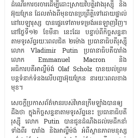
ដំណើរការចរចារដើម្បីដោះស្រាយវិបត្តិរវាងរុស្ស៊ី និង
អ៊ុយក្រែន ដែលតាំងពីមុនបានប្រព្រឹត្តិទៅដោយផ្ទាល់
នៅបេឡារុស្ស បានផ្ទេរទៅតាមទម្រង់អនឡាញវិញ។
នៅថ្ងៃទី១២ ខែមីនា នេះដែរ បន្ទាប់ពីកិច្ចសន្ទនា
តាមទូរស័ព្ទរយៈពេលជិត ២ម៉ោង ប្រធានាធិបតីរុស្ស៊ី
លោក
Vladimir Putin
ប្រធានាធិបតីបារាំង
លោក
Emmanuel Macron
និង
អធិការបតីអាល្លឺម៉ង់
Olaf Scholz
បានយល់ព្រម
បន្តទំនាក់ទំនងលើបញ្ហាអ៊ុយក្រែន នារយៈពេលខាង
មុខ។
សេចក្តីប្រកាសព័ត៌មានរបស់វិមានក្រឹមឡាំងបានឲ្យ
ដឹងថា ក្នុងកិច្ចសន្ទនាតាមទូរស័ព្ទនេះ ប្រធានាធិបតី
រុស្ស៊ី លោក
Putin
បានជូនដំណឹងដល់មេដឹកនាំ
ទាំងពីរ បារាំង និងអាល្លឺម៉ង់ អំពីស្ថានភាពមនុស្ស