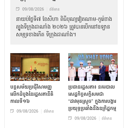
09/08/2026
ព័ត៌មាន
នាយប់ថ្ងៃទី៧ ខែសីហា ពិធីបុណ្យវៀតណាម-កូរ៉េខាង
ត្បូងទីក្រុងដាណាំង ២០២៦ ត្រូវបានបើកនៅឧទ្យាន
សមុទ្រខាងកើត ទីក្រុងដាណាំង។
បន្តសម័យប្រជុំវិសាមញ្ញ
ប្រធានរដ្ឋសភា៖ នគរបាល
លើកដំបូងនៃរដ្ឋសភានីតិ
សេដ្ឋកិច្ចសក្តិសមជា
កាលទី១៦
“ដាវមុតស្រួច” ក្នុងការបង្ការ
ប្រយុទ្ធប្រឆាំងនឹងឧក្រិដ្ឋកម្ម
09/08/2026
ព័ត៌មាន
09/08/2026
ព័ត៌មាន