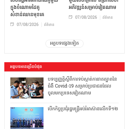
សហរដ្ឋអាមេរិកជាដៃគូមួយ
មួយសហគ្រាស ពង្រីកលំហ
ក្នុងចំណោមដៃគូ
អភិវឌ្ឍន៍សម្រាប់វៀតណាម
សំខាន់ឈានមុខគេ
07/08/2026
ព័ត៌មាន
07/08/2026
ព័ត៌មាន
អត្ថបទផ្សេងទៀត
អត្ថបទអានច្រើនបំផុត
បទប្បញ្ញត្តិស្តីពីការទប់ស្កាត់ការរាតត្បាតនៃ
ជំងឺ Covid-19 សម្រាប់ប្រជាជនដែល
ចូលមកប្រទេសវៀតណាម
បើកកិច្ចប្រជុំរដ្ឋមន្ត្រីអប់រំអាស៊ានលើកទី១២