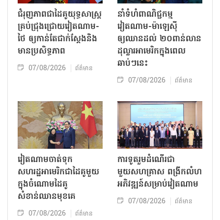
ជំរុញភាពជាដៃគូយុទ្ធសាស្ត្រ
នាំទំហំពាណិជ្ជកម្ម
គ្រប់ជ្រុងជ្រោយវៀតណាម-
វៀតណាម-ម៉ាឡេស៊ី
ថៃ ឲ្យកាន់តែជាក់ស្ដែងនិង
ឲ្យឈានដល់ ២០ពាន់លាន
មានប្រសិទ្ធភាព
ដុល្លារអាមេរិកក្នុងពេល
ឆាប់ៗនេះ
07/08/2026
ព័ត៌មាន
07/08/2026
ព័ត៌មាន
វៀតណាមចាត់ទុក
ការទូតរួមដំណើរជា
សហរដ្ឋអាមេរិកជាដៃគូមួយ
មួយសហគ្រាស ពង្រីកលំហ
ក្នុងចំណោមដៃគូ
អភិវឌ្ឍន៍សម្រាប់វៀតណាម
សំខាន់ឈានមុខគេ
07/08/2026
ព័ត៌មាន
07/08/2026
ព័ត៌មាន