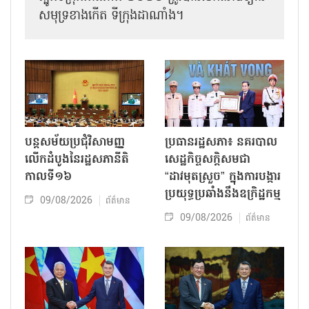
សមុទ្រខាងកើត ទីក្រុងដាណាំង។
បន្តសម័យប្រជុំវិសាមញ្ញ
ប្រធានរដ្ឋសភា៖ នគរបាល
លើកដំបូងនៃរដ្ឋសភានីតិ
សេដ្ឋកិច្ចសក្តិសមជា
កាលទី១៦
“ដាវមុតស្រួច” ក្នុងការបង្ការ
ប្រយុទ្ធប្រឆាំងនឹងឧក្រិដ្ឋកម្ម
09/08/2026
ព័ត៌មាន
09/08/2026
ព័ត៌មាន