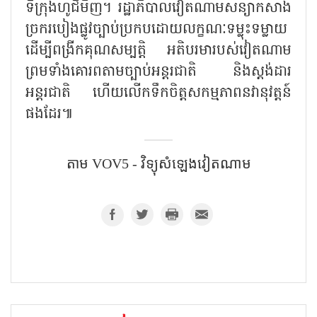
ទីក្រុងហូជីមិញ។ រដ្ឋាភិបាលវៀតណាមសន្យាកសាង
ច្រករបៀងផ្លូវច្បាប់ប្រកបដោយលក្ខណៈទម្លុះទម្លាយ
ដើម្បីពង្រីកគុណសម្បត្តិ អតិបរមារបស់វៀតណាម
ព្រមទាំងគោរពតាមច្បាប់អន្តរជាតិ និងស្តង់ដារ
អន្តរជាតិ ហើយលើកទឹកចិត្តសកម្មភាពនវានុវត្តន៍
ផងដែរ៕
តាម VOV5 - វិទ្យុសំឡេង​វៀតណាម