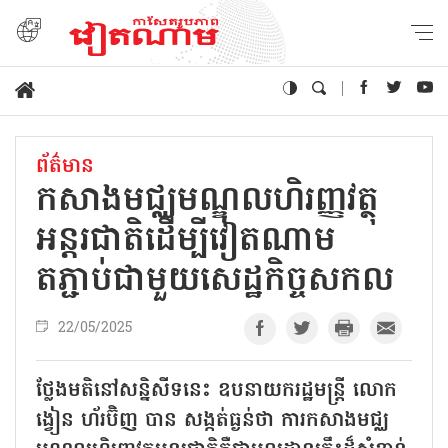
ព័ត៌មាន
កសាងមជ្ឈមណ្ឌលហិរញ្ញវត្ថុ
អន្តរជាតិដើម្បីវៀតណាម
តភ្ជាប់ជាមួយសេដ្ឋកិច្ចសកល
22/05/2025
ថ្លែងមតិនៅសន្និសីទនេះ ឧបនាយករដ្ឋមន្ត្រី លោក
ង្វៀន ហ័រប៊ិញ បាន សង្កត់ធ្ងន់ថា ការកសាងមជ្ឈ