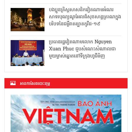
បងប្អូនគ្រិស្តសាសនិកវៀតណាមអំណរ
សាទរបុណ្យណូអែលដ៏សុខសាន្តត្រាណក្នុង
បរិបទនៃជម្ងឺរាតត្បាតកូវីដ-១៩
ប្រធានរដ្ឋវៀតណាមលោក Nguyen
Xuan Phuc ជួបសំណេះសំណាលជា
មួយម្ចាស់ឆ្នោតនៅទីក្រុងហូជីមិញ
អាន​កាសែត​បោះពុម្ភ