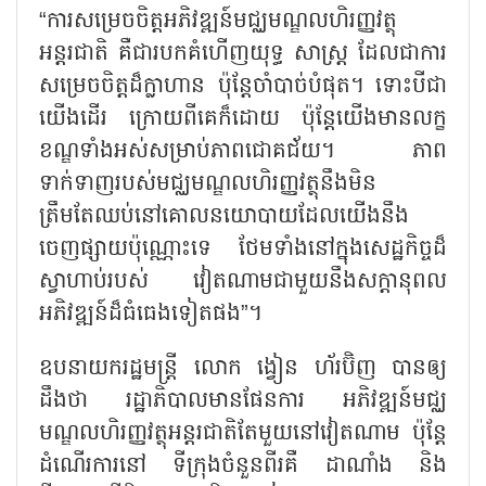
“ការសម្រេចចិត្តអភិវឌ្ឍន៍មជ្ឈមណ្ឌលហិរញ្ញវត្ថុ
អន្តរជាតិ គឺជារបកគំហើញយុទ្ធ សាស្ត្រ ដែលជាការ
សម្រេចចិត្តដ៏ក្លាហាន ប៉ុន្តែចាំបាច់បំផុត។ ទោះបីជា
យើងដើរ ក្រោយពីគេក៏ដោយ ប៉ុន្តែយើងមានលក្ខ
ខណ្ឌទាំងអស់សម្រាប់ភាពជោគជ័យ។ ភាព
ទាក់ទាញរបស់មជ្ឈមណ្ឌលហិរញ្ញវត្ថុនឹងមិន
ត្រឹមតែឈប់នៅគោលនយោបាយដែលយើងនឹង
ចេញផ្សាយប៉ុណ្ណោះទេ ថែមទាំងនៅក្នុងសេដ្ឋកិច្ចដ៏
ស្វាហាប់របស់ វៀតណាមជាមួយនឹងសក្តានុពល
អភិវឌ្ឍន៍ដ៏ធំធេងទៀតផង”។
ឧបនាយករដ្ឋមន្ត្រី លោក ង្វៀន ហ័រប៊ិញ បានឲ្យ
ដឹងថា រដ្ឋាភិបាលមានផែនការ អភិវឌ្ឍន៍មជ្ឈ
មណ្ឌលហិរញ្ញវត្ថុអន្តរជាតិតែមួយនៅវៀតណាម ប៉ុន្តែ
ដំណើរការនៅ ទីក្រុងចំនួនពីរគឺ ដាណាំង និង