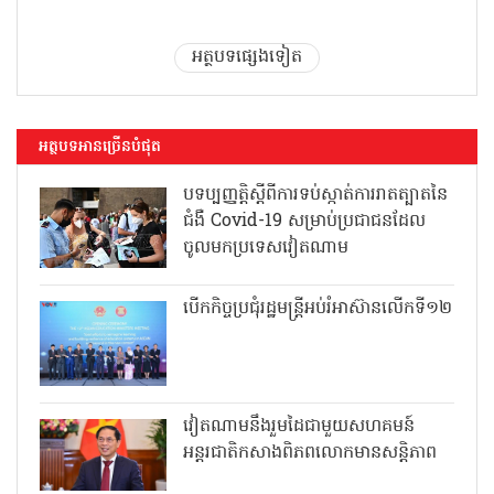
អត្ថបទផ្សេងទៀត
អត្ថបទអានច្រើនបំផុត
បទប្បញ្ញត្តិស្តីពីការទប់ស្កាត់ការរាតត្បាតនៃ
ជំងឺ Covid-19 សម្រាប់ប្រជាជនដែល
ចូលមកប្រទេសវៀតណាម
បើកកិច្ចប្រជុំរដ្ឋមន្ត្រីអប់រំអាស៊ានលើកទី១២
វៀតណាមនឹងរួមដៃជាមួយសហគមន៍
អន្តរជាតិកសាងពិភពលោកមានសន្តិភាព