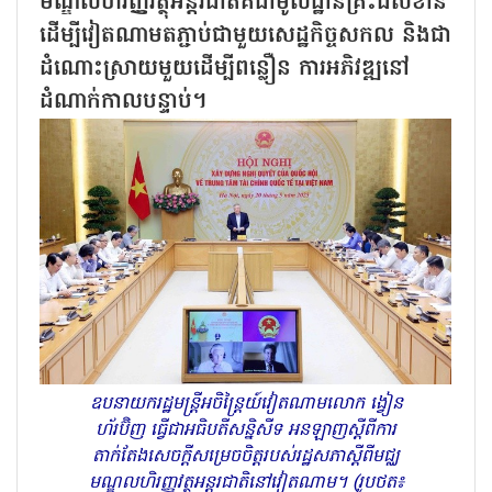
មណ្ឌលហិរញ្ញវត្ថុអន្តរជាតិគឺជាមូលដ្ឋានគ្រឹះដ៏សំខាន់
ដើម្បីវៀតណាមតភ្ជាប់ជាមួយសេដ្ឋកិច្ចសកល និងជា
ដំណោះស្រាយមួយដើម្បីពន្លឿន ការអភិវឌ្ឍនៅ
ដំណាក់កាលបន្ទាប់។
ឧបនាយករដ្ឋមន្ត្រីអចិន្ត្រៃយ៍វៀតណាមលោក ង្វៀន
ហ័រប៊ិញ ធ្វើជាអធិបតីសន្និសីទ អនឡាញស្តីពីការ
តាក់តែងសេចក្តីសម្រេចចិត្តរបស់រដ្ឋសភាស្តីពីមជ្ឈ
មណ្ឌលហិរញ្ញវត្ថុអន្តរជាតិនៅវៀតណាម។ (រូបថត៖