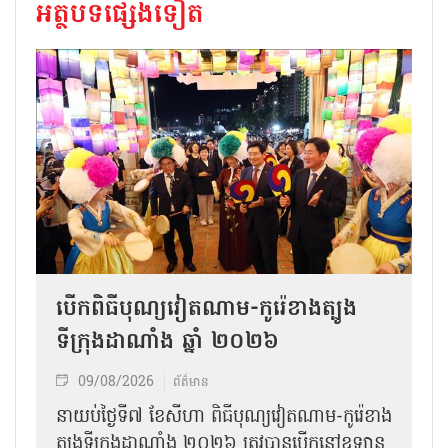
អត្ថបទផ្សេងទៀត
បើកពិធីបុណ្យវៀតណាម-កូរ៉េខាងត្បូង
ទីក្រុងដាណាំង ឆ្នាំ ២០២៦
09/08/2026
ព័ត៌មាន
នាយប់ថ្ងៃទី៧ ខែសីហា ពិធីបុណ្យវៀតណាម-កូរ៉េខាង
ត្បូងទីក្រុងដាណាំង ២០២៦ ត្រូវបានបើកនៅឧទ្យាន