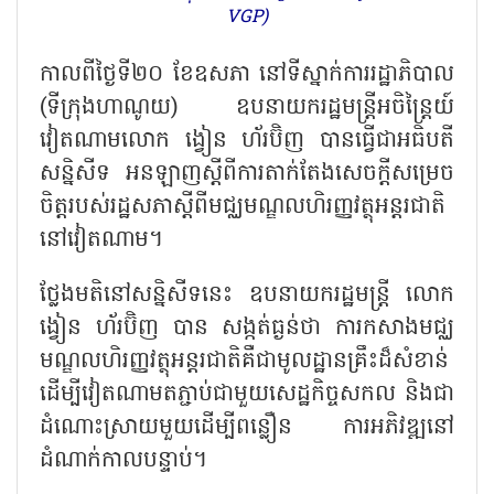
VGP)
កាលពីថ្ងៃទី២០ ខែឧសភា នៅទីស្នាក់ការរដ្ឋាភិបាល
(ទីក្រុងហាណូយ) ឧបនាយករដ្ឋមន្ត្រីអចិន្ត្រៃយ៍
វៀតណាមលោក ង្វៀន ហ័រប៊ិញ បានធ្វើជាអធិបតី
សន្និសីទ អនឡាញស្តីពីការតាក់តែងសេចក្តីសម្រេច
ចិត្តរបស់រដ្ឋសភាស្តីពីមជ្ឈមណ្ឌលហិរញ្ញវត្ថុអន្តរជាតិ
នៅវៀតណាម។
ថ្លែងមតិនៅសន្និសីទនេះ ឧបនាយករដ្ឋមន្ត្រី លោក
ង្វៀន ហ័រប៊ិញ បាន សង្កត់ធ្ងន់ថា ការកសាងមជ្ឈ
មណ្ឌលហិរញ្ញវត្ថុអន្តរជាតិគឺជាមូលដ្ឋានគ្រឹះដ៏សំខាន់
ដើម្បីវៀតណាមតភ្ជាប់ជាមួយសេដ្ឋកិច្ចសកល និងជា
ដំណោះស្រាយមួយដើម្បីពន្លឿន ការអភិវឌ្ឍនៅ
ដំណាក់កាលបន្ទាប់។