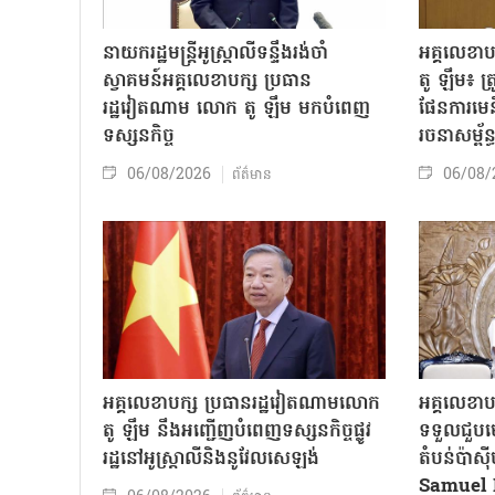
នាយករដ្ឋមន្ត្រីអូស្ត្រាលីទន្ទឹងរង់ចាំ
អគ្គលេខា
ស្វាគមន៍អគ្គលេខាបក្ស ប្រធាន
តូ ឡឹម៖ ត្រូវ
រដ្ឋវៀតណាម លោក តូ ឡឹម មកបំពេញ
ផែនការមេន
ទស្សនកិច្ច
រចនាសម្ព័ន្
06/08/2026
06/08/
ព័ត៌មាន
អគ្គលេខាបក្ស ប្រធានរដ្ឋវៀតណាមលោក
អគ្គលេខាប
តូ ឡឹម នឹងអញ្ជើញបំពេញទស្សនកិច្ចផ្លូវ
ទទួលជួបមេ
រដ្ឋនៅអូស្ត្រាលីនិងនូវែលសេឡង់
តំបន់ប៉ាស
Samuel 