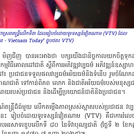
មមហោស្រពតន្ត្រីលើកទី៣ ដែលរៀបចំដោយទូរទស្សន៍វៀតណាម (VTV) ដែល
st - Vietnam Today” (រូបថត៖ VTV)
ាម មិញជីញ បានអះអាងថា បក្សយើងជានិច្ចកាលយកចិត្តទុកដ
្តកម្មវិធីគោលដៅជាតិ ស្តីពីការអភិវឌ្ឍវប្បធម៌ អភិវឌ្ឍន៍ឧស្សាហ
ៅ៖ ប្រជាជនទទួលផលវប្បធម៌អរិយធម៌និងទំនើប រួមចំណែក
សញ្ញាណជាតិ ទៅកាន់ពិភព លោក និងជាតិអរិយធម៌របស់មនុស្សជា
រីករាយរបស់ប្រជាជន និងដើម្បីប្រយោជន៍ជាតិនិងប្រជាជន។
តន្ត្រីដ៏ធំមួយ លើកតម្កើងភាពស្រស់ស្អាតរបស់ប្រជាជន វប្ប
ិធីនេះ រៀបចំដោយទូរទស្សន៍វៀតណាម (VTV) គឺជាការរំលេច
ើម្បីអបអរសាទរខួបលើកទី ៨០ នៃទិវាបុណ្យជាតិ (ថ្ងៃទី ២ ខែកញ