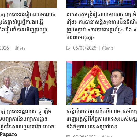
បក្ស ប្រធានរដ្ឋវៀតណាមលោក
នាយករដ្ឋមន្ត្រីវៀតណាមលោក ឡេ ម
តែផ្លាស់ប្ដូរថ្មីការងារធ្វើ
ហ៊ឹង៖ ការធានាសន្តិសុខតាមអ៊ីនធឺណ
ិងរៀបចំការអភិវឌ្ឍហេដ្ឋា
ត្រូវតែភ្ជាប់ «ការការពារប្រព័ន្ធ» និង 
ធ
ការពារមនុស្ស»
2026
06/08/2026
ព័ត៌មាន
ព័ត៌មាន
ក្ស ប្រធានរដ្ឋលោក តូ ឡឹម
សន្និសីទការទូតលើកទី៣៣៖ សម័យប្រ
បញ្ជាការនៃបញ្ជាការដ្ឋាន
ពេញអង្គស្តីពីកិច្ច​ការបរទេសរបស់​បក្ស
៊ីហ្វិកនៃសហរដ្ឋអាមេរិក លោក
និងកិច្ច​ការបរទេសប្រជាជន
Paparo