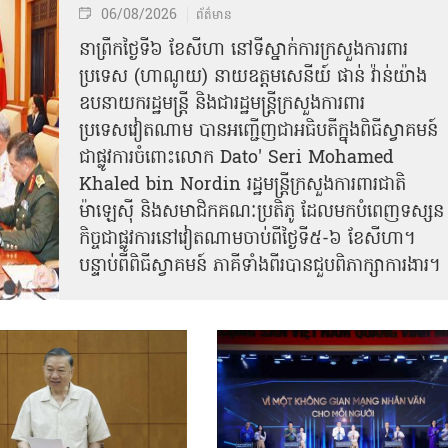
06/08/2026
ព័ត៌មាន
នា​ព្រឹកថ្ងៃទី៦ ខែសីហា នៅទីស្នាក់ការក្រសួងការពារ
ប្រទេស (ហាណូយ) នាយឧត្តមសេនីយ៍ ផាន់ វ៉ាន់យ៉ាង
ឧបនាយករដ្ឋមន្ត្រី និងជារដ្ឋមន្ត្រីក្រសួងការពារ
ប្រទេសវៀតណាម បានអញ្ជើញជាអធិបតីក្នុងពិធីស្វាគមន៍
ជាផ្លូវការ​ចំពោះលោក Dato' Seri Mohamed
Khaled bin Nordin រដ្ឋមន្ត្រីក្រសួងការពារជាតិ
ម៉ាឡេស៊ី និងសមាជិកគណៈប្រតិភូ ដែលមកបំពេញទស្សន
កិច្ចជាផ្លូវការនៅវៀតណាមចាប់ពីថ្ងៃទី៥-៦ ខែសីហា។
បន្ទាប់ពីពិធីស្វាគមន៍ ភាគីទាំងពីរបានជួបពិភាក្សាការងារ​។