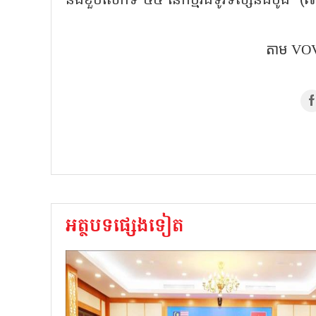
និងខួបលើកទី ៥៥ នៃកម្មវិធីទូរទស្សន៍ដំបូ
តាម VOV
អត្ថបទផ្សេងទៀត