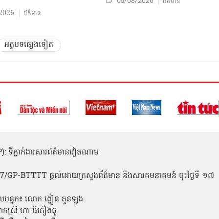
05/08/2026
ព័ត៌មាន
2026
ព័ត៌មាន
អត្ថបទផ្សេងទៀត
(ICP): ទីភ្នាក់ងារសារព័ត៌មានវៀតណាម
1
 137/GP-BTTTT ផ្តល់ដោយក្រសួងព័ត៌មាន និងសារគមនាគមន៍ ចុះថ្ងៃទី ១៧
លបន្ទុក៖ លោក ង្វៀន តួនឡុង
ោកស្រី ហា ធីតឿងធូ