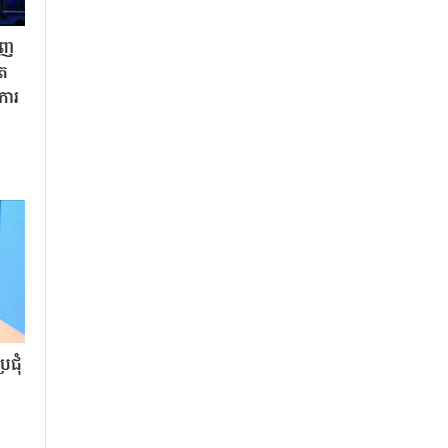
ិញ
ិត
«ការ
ជុំ