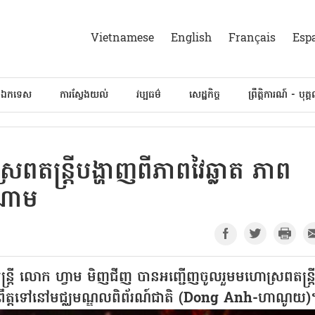
Vietnamese
English
Français
Esp
៍ឯកទេស
ការស្វែងយល់
វប្បធម៌
សេដ្ឋកិច្ច
ព្រឹត្តិការណ៍ - បុគ្
រពតន្ត្រីបង្ហាញពីភាពវៃឆ្លាត ភាព
តណាម
ន្ត្រី លោក ហ្វាម មិញជីញ បានអញ្ជើញចូលរួមមហោស្រពតន្ត្រ
រឹត្តទៅនៅមជ្ឈមណ្ឌលពិព័រណ៍ជាតិ (Dong Anh-ហាណូយ)