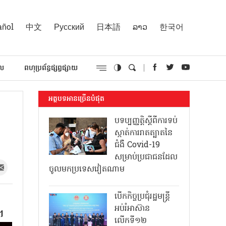
añol
中文
Русский
日本語
ລາວ
한국어
គល
ពហុប្រព័ន្ធផ្សព្វផ្សាយ
អត្ថបទអានច្រើនបំផុត
បទប្បញ្ញត្តិស្តីពីការទប់
ស្កាត់ការរាតត្បាតនៃ
ជំងឺ Covid-19
សម្រាប់ប្រជាជនដែល
ចូលមកប្រទេសវៀតណាម
បើកកិច្ចប្រជុំរដ្ឋមន្ត្រី
ី
អប់រំអាស៊ាន
។
លើកទី១២