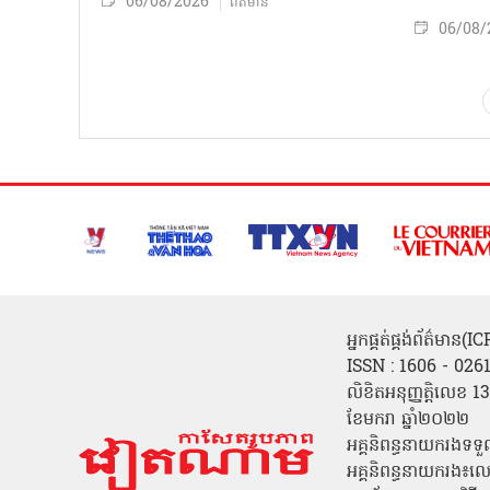
06/08/2026
ព័ត៌មាន
06/08/
អ្នកផ្គត់ផ្គង់ព័ត៌មាន
ISSN : 1606 - 026
លិខិតអនុញ្ញត្តិលេខ
ខែមករា ឆ្នាំ២០២២
អគ្គនិពន្ធនាយករងទទួ
អគ្គនិពន្ធនាយករង៖ល