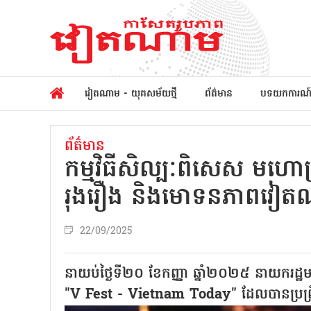
វៀតណាម - យុគសម័យថ្មី
ព័ត៌មាន
បទយកការណ
ព័ត៌មាន
កម្មវិធីសិល្បៈពិសេស មហោស្
រុងរឿង និងមោទនភាពវៀ
22/09/2025
នាយប់ថ្ងៃទី២០ ខែកញ្ញា ឆ្នាំ២០២៥ នាយករដ្ឋម
"V Fest - Vietnam Today" ដែលបានប្រព្