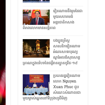
វៀតណាមនឹងរួមដៃជា
មួយសហគមន៍
អន្តរជាតិកសាង
ពិភពលោកមានសន្តិភាព
បងប្អូនគ្រិស្ត
សាសនិកវៀតណាម
អំណរសាទរបុណ្យ
ណូអែលដ៏សុខសាន្ត
ត្រាណក្នុងបរិបទនៃជម្ងឺរាតត្បាតកូវីដ-១៩
ប្រធានរដ្ឋវៀតណាម
លោក Nguyen
Xuan Phuc ជួប
សំណេះសំណាលជា
មួយម្ចាស់ឆ្នោតនៅទីក្រុងហូជីមិញ