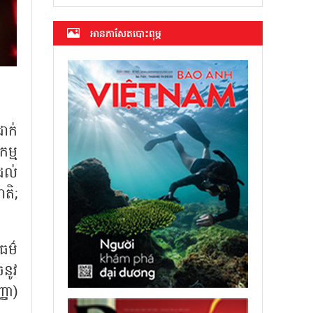
អាន​កាសែត​បោះពុម្ភ
ាក់
កម្ម
ដល់
តិ;
ធម៌
នូវ
្ញា)