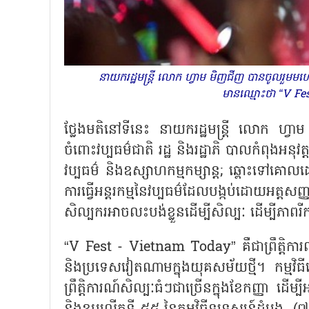
នាយករដ្ឋមន្ត្រី លោក ហ្វាម មិញជីញ បានចូលរួ
មានឈ្មោះថា “V Fe
ថ្លែងមតិនៅទីនេះ នាយករដ្ឋមន្ត្រី លោក ហ្វ
ចំពោះវប្បធម៌ជាតិ រដ្ឋ និងរដ្ឋាភិ បាលកំពុងអនុវត
វប្បធម៌ និងឧស្សាហកម្មកម្សាន្ត
; ឆ្ពោះទៅគោលដ
ការធ្វើអន្តរកម្មនៃវប្បធម៌ដែលបង្កប់ដោយអត្ត
សិល្បករអាចលះបង់ខ្លួនដើម្បីសិល្បៈ ដើម្បីភាព
“V Fest - Vietnam Today” គឺជាព្រឹត្តិការណ៍
និងប្រទេសវៀតណាមក្នុងយុគសម័យថ្មី។ កម្មវ
ព្រឹត្តិការណ៍សិល្បៈធំៗជាច្រើនក្នុងខែកញ្ញា ដ