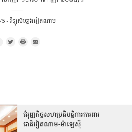
ង (៧ ខែកញ្ញា ១៩៧០-៧ កញ្ញា ២០២៥)៕
5 - វិទ្យុសំឡេងវៀតណាម​
ជំរុញកិច្ចសហប្រតិបត្តិការការពារ
ជាតិវៀតណាម-ម៉ាឡេស៊ី