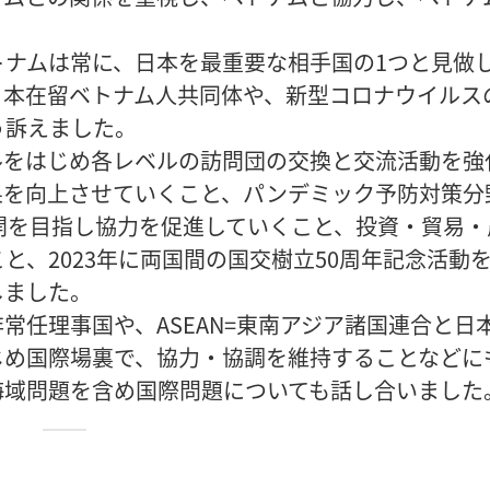
ナムは常に、日本を最重要な相手国の1つと見做
日本在留ベトナム人共同体や、新型コロナウイルス
う訴えました。
ルをはじめ各レベルの訪問団の交換と交流活動を強
果を向上させていくこと、パンデミック予防対策分
展開を目指し協力を促進していくこと、投資・貿易・
と、2023年に両国間の国交樹立50周年記念活動
しました。
常任理事国や、ASEAN=東南アジア諸国連合と日
じめ国際場裏で、協力・協調を維持することなどに
海域問題を含め国際問題についても話し合いました