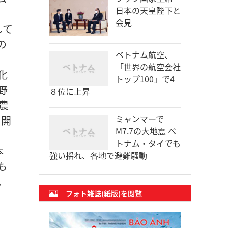
日本の天皇陛下と
会見
して
の
ベトナム航空、
「世界の航空会社
化
トップ100」で4
野
８位に上昇
農
ミャンマーで
を開
M7.7の大地震 ベ
トナム・タイでも
本
強い揺れ、各地で避難騒動
も
。
フォト雑誌(紙版)を閲覧