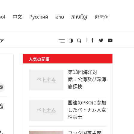
ñol
中文
Русский
ລາວ
ភាសាខ្មែរ
한국어
ア
人気の記事
第13回海洋対
話：公海及び深海
底探検
国連のPKOに参加
義
したベトナム人女
性兵士
ム
フック国家主席