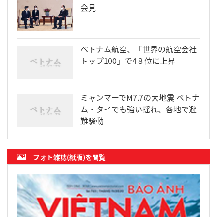
会見
ベトナム航空、「世界の航空会社
トップ100」で4８位に上昇
ミャンマーでM7.7の大地震 ベトナ
ム・タイでも強い揺れ、各地で避
難騒動
フォト雑誌(紙版)を閲覧