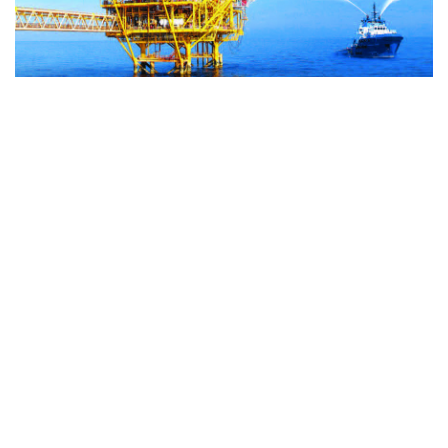
通信提供機関(ICP) : ベトナム通信社 | ISSN : 1606-0261
許認可番号 : 137/GP-BTTTT文化通信省により2022年3月
17日に提供された。