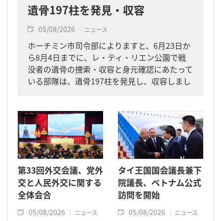
遺骨197柱を発見・収容
05/08/2026
ニュース
ホーチミン市司令部によりますと、6月23日か
ら8月4日までに、レ・ティ・リエン公園で戦
没者の遺骨の捜索・収容と身元確認にあたって
いる部隊は、遺骨197柱を発見し、収容しまし
た。
第33回外交会議、党外
タイ王国国会議長兼下
交と人民外交に関する
院議長、ベトナム公式
全体会合
訪問を開始
05/08/2026
05/08/2026
ニュース
ニュース