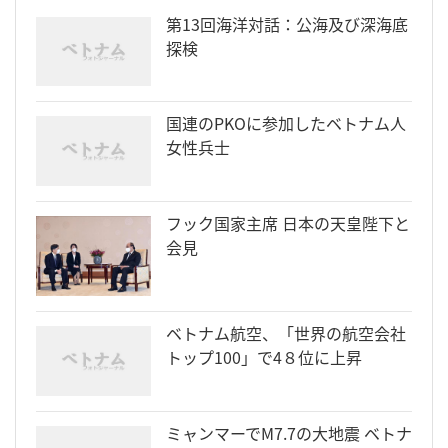
第13回海洋対話：公海及び深海底
探検
国連のPKOに参加したベトナム人
女性兵士
フック国家主席 日本の天皇陛下と
会見
ベトナム航空、「世界の航空会社
トップ100」で4８位に上昇
ミャンマーでM7.7の大地震 ベトナ