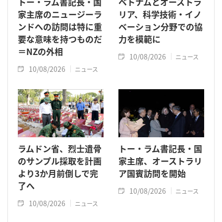
トー・ラム書記長・国
ベトナムとオーストラ
家主席のニュージーラ
リア、科学技術・イノ
ンドへの訪問は特に重
ベーション分野での協
要な意味を持つものだ
力を模範に
＝NZの外相
10/08/2026
ニュース
10/08/2026
ニュース
ラムドン省、烈士遺骨
トー・ラム書記長・国
のサンプル採取を計画
家主席、オーストラリ
より3か月前倒しで完
ア国賓訪問を開始
了へ
10/08/2026
ニュース
10/08/2026
ニュース