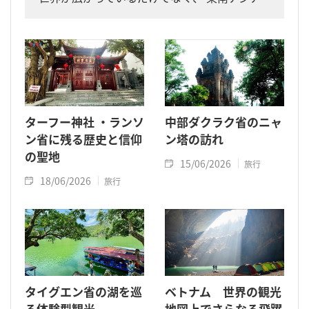
最大の潟湖地帯に暮らす人々の生活にまつわる
神秘的な物語も垣間見ることができます。
ターフー神社 ・ランソ
中部ダクラク省のニャ
ン省に残る歴史と信仰
ン塔の訪れ
の聖地
15/06/2026
旅行
18/06/2026
旅行
タイグエン省の湖を巡
ベトナム 世界の観光
る体験型観光
地図上でさらなる飛躍