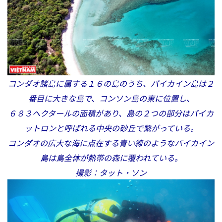
コンダオ諸島に属する１６の島のうち、バイカイン島は２
番目に大きな島で、コンソン島の東に位置し、
６８３ヘクタールの面積があり、島の２つの部分はバイカ
ットロンと呼ばれる中央の砂丘で繋がっている。
コンダオの広大な海に点在する青い線のようなバイカイン
島は島全体が熱帯の森に覆われている。
撮影：タット・ソン