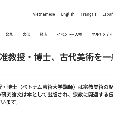
Vietnamese
English
Français
Espa
発見
文化
経済
イベントー人物
マルチメディ
准教授・博士、古代美術を一
授・博士（ベトナム芸術大学講師）は宗教美術の
の研究論文は本として出版され、宗教に関連する
ています。