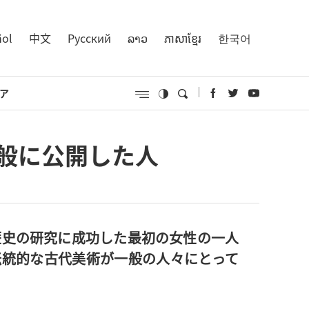
ñol
中文
Русский
ລາວ
ភាសាខ្មែរ
한국어
ア
般に公開した人
歴史の研究に成功した最初の女性の一人
伝統的な古代美術が一般の人々にとって