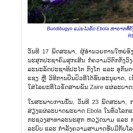
Bundibugyo ແມ່ນໄວຣັດ Ebola ຫາຍາກທີ່ຍັງບໍ່ທ
R
ວັນ​ທີ 17 ພຶດ​ສະ​ພາ, ຜູ້​ອຳ​ນວຍ​ການ​ໃຫຍ່​
ນະ​ສຸກ​ປະ​ຊາ​ຄົມ​ສຸກເສີນ ກໍ່​ຄວາ​ມ​ວິ​ຕົກ​ກ​ັງ
ລະ​ນະ​ລັດ​ປະ​ຊາ​ທິ​ປະ​ໄຕ ກົງ​ໂກ ແລະ ອູກັນ​ດາ
ແຊງ ຫຼື ວິ​ທີ​ການ​ປິ່ນ​ປົວ​ທີ່​ໄດ້​ຮັບ​ອະ​ນຸ​ຍາ
ໃສ່ໄລຍະທີ່​​ໄວ​ຣັດ​ສາຍພັນ Zaire ແຜ່​ລະ​ບາດກ
ໃນ​ສະ​ພາບ​ການນັ້ນ, ວັນ​ທີ 23 ພຶດ​ສະ​ພາ, ກ
ສ່ຽງ​ແຜ່​ລະ​ບາດ​ພະ​ຍາດ Ebola ​ໃນ​ທົ່ວ​ໂລກ​ແມ່ນ​ຢ
ກະ​ຊວງ​ສາ​ທາ​ລະ​ນະ​ສຸກ ຫວຽດ​ນາມ ແລະ ການ​ຊ
ລະ​ບົບ ແລະ ກຳ​ລັງ​ຄວາມ​ສາ​ມາດ​ຮັບ​ມື​ກັບ​ໂ