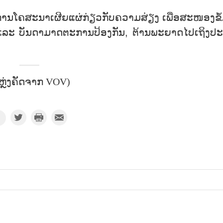
ການ​ໂຄ​ສະ​ນາເຜີຍແຜ່ກ່ຽວກັບ​ຄວາມ​ສ່ຽງ ເພື່ອ​ສະ​ໜອງ​ຂໍ້​
ລະ ບັນ​ດາ​ມາດ​ຕະ​ການ​ປ້ອງ​ກັນ, ຕ້ານ​ພະ​ຍາດໄປ​ເຖິງ​ປະ​
ຫຼ່ງຄັດຈາກ VOV)