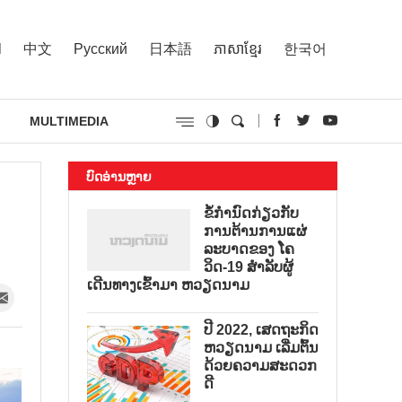
l
中文
Русский
日本語
ភាសាខ្មែរ
한국어
MULTIMEDIA
ບົດອ່ານຫຼາຍ
ຂໍ້ກຳນົດກ່ຽວກັບ
ການຕ້ານການແຜ່
ລະບາດຂອງ ໂຄ
ວິດ-19 ສຳລັບຜູ້
ເດີນທາງເຂົ້າມາ ຫວຽດນາມ
ປີ 2022, ເສດຖະກິດ
ຫວຽດນາມ ເລີ່ມຕົ້ນ
ດ້ວຍຄວາມສະດວກ
ດີ