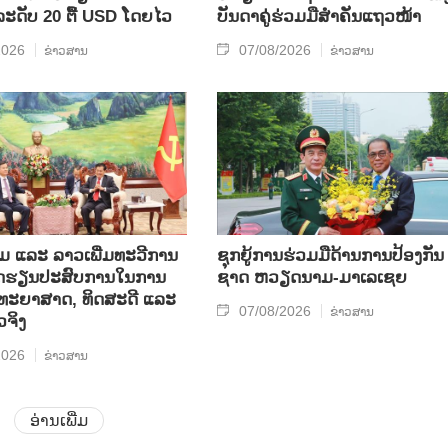
​ລະ​ດັບ 20 ຕື້ USD ໂດຍ​ໄວ
ບັນ​ດາ​ຄູ່​ຮ່ວມ​ມື​ສຳ​ຄັນ​ແຖວ​ໜ້າ
2026
07/08/2026
ຂ່າວສານ
ຂ່າວສານ
ແລະ ລາວ​ເພີ່ມ​ທະ​ວີ​ການ​
ຊຸກ​ຍູ້​ການ​ຮ່ວມ​ມື​ດ້ານ​ການ​ປ້ອງ​ກັນ​
ບົດ​ຮຽນ​ປະ​ສົບ​ການ​ໃນ​ການ​
ຊາດ ຫວຽດ​ນາມ-ມາ​ເລ​ເຊຍ
​ວິ​ທະ​ຍາ​ສາດ, ທິດ​ສະ​ດີ ແລະ
07/08/2026
ຂ່າວສານ
ວ​ຈິງ
2026
ຂ່າວສານ
ອ່ານເພີ່ມ