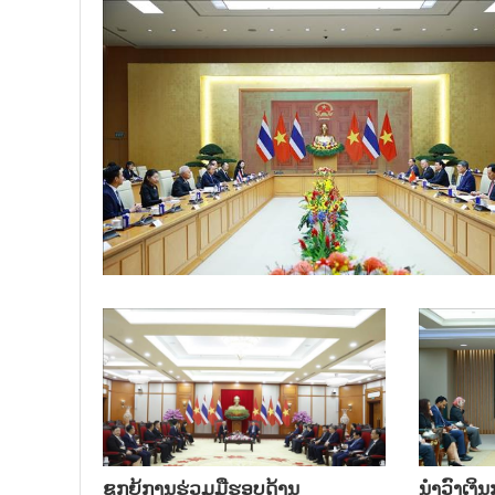
ຊຸກຍູ້ການຮ່ວມມືຮອບດ້ານ
ນຳ​ວົງ​ເງ