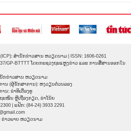
(ICP): ສຳນັກຂ່າວສານ ຫວຽດນາມ | ISSN: 1606-0261
137/GP-BTTTT ໂດຍກະຊວງຖະແຫຼງຂ່າວ ແລະ ການສື່ສານອອກໃນ
ຳນັກຂ່າວສານ ຫວຽດນາມ
ການ (ຜູ້ຮັກສາການ): ຫງວຽນຕ໋ວນລອງ
ນ: ຮ່າທິເຕື່ອງທູ
9 ຖະໜົນ ຫຼີເຖື່ອງກຽດ, ຮ່າໂນ້ຍ
32300 | ແຟັກ: (84-24) 3933 2291
p@gmail.com
© ຂ່າວພາບ ຫວຽດນາມ