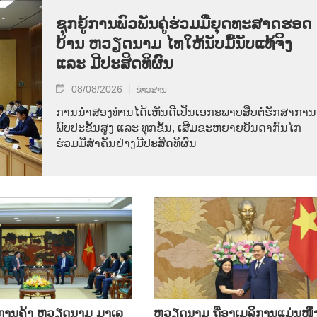
ຊຸກ​ຍູ້​ການ​ພົວ​ພັນ​ຄູ່​ຮ່ວມ​ມື​ຍຸດ​ທະ​ສາດ​ຮອດ​
ບ້ານ ຫວຽດ​ນາມ ໄທ​ໃຫ້​ນັບ​ມື້​ນັບ​ແທ້​ຈິງ
ແລະ ມີ​ປະ​ສິດ​ທິ​ຜົນ
08/08/2026
ຂ່າວສານ
ການ​ນຳ​ສອງ​ທ່ານ​ໄດ້​ເຫັນ​ດີ​ເປັນ​ເອ​ກະ​ພາບ​ສືບ​ຕໍ່​ຮັກ​ສາ​ການ​
ພົບ​ປະ​ຂັ້ນ​ສູງ ແລະ ທຸກ​ຂັ້ນ, ເສີມ​ຂະ​ຫຍາຍ​ບັນ​ດາ​ກົນ​ໄກ​
ຮ່ວມ​ມື​ສຳ​ຄັນ​ຢ່າງ​ມີ​ປະ​ສິດ​ທິ​ຜົນ
ິນ​ການ​ຄ້າ ຫວຽດ​ນາມ ມາ​ເລ​
ຫ​ວຽດ​ນາມ ຖື​ອາ​ເມ​ລິ​ການ​ແມ່ນ​ໜຶ່ງ