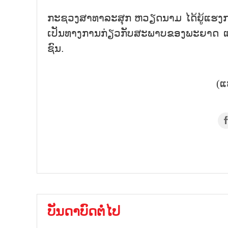
ກະ​ຊວງ​ສາ​ທາ​ລະ​ສຸກ ຫວຽດ​ນາມ ໄດ້​ຍູ​້​ແຮງ​
ເປັນ​ທາງ​ການ​ກ່ຽວ​ກັບ​ສະ​ພາບ​ຂອງ​ພະ​ຍາດ ແ
ຊົນ.
(ແ
ບັນດາບົດຕໍ່ໄປ