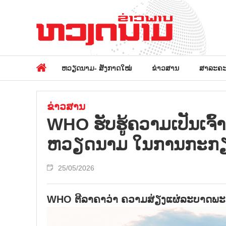
ຫວຽດນາມ- ສັງກາດໃໝ່
ຂ່າວສານ
ສາລະຄະ
ຂ່າວສານ
WHO ຮັບຮູ້ຄວາມເປັນເ
ຫວຽດນາມ ໃນການກະກຽມ
25/05/2026
WHO ຕີລາຄາວ່າ ຄວາມສ່ຽງແຜ່ລະບາດພະຍາ