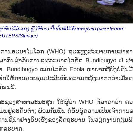
ັນມີວັກແຊງ ຫຼື ວິທີການປິ່ນປົວທີ່ໄດ້ຮັບອະນຸຍາດ (ພ​າບ​ປະ​ກອບ:
EUTERS/Stringer)
ອົງ​ການ​ອະ​ນາ​ໄມ​ໂລກ (WHO) ຖະ​ແຫຼງ​ສະ​ພາບ​ການ​ສາ​ທາ​
​ວົງ​ສາ​ກົນ​ສຳ​ລັບ​ການ​ແຜ່​ລະ​ບາດ​ໄວ​ຣັດ Bundibugyo ຢູ່ ສາ
. Bundibugyo ແມ່ນ​ໄວ​ຣັດ Ebola ຫາ​ຍາກທີ່​ຍັງບໍ່​ທັນ​ມີ​
ດ, ເຮັດ​ໃຫ້​ການ​ຄວບ​ຄຸມ​ປະ​ສົບ​ກັບ​ຄວາມ​ຫຍຸ້ງ​ຍາກກວ່າ​ເມື່ອ​
່ອນນີ້.
ະ​ຊວງ​ສາ​ທາ​ລະ​ນະ​ສຸກ ໃຫ້​ຮູ້​ວ່າ WHO ຕີ​ລາ​ຄາ​ວ່າ ຄວ
ູ່ລະ​ດັບ​ຕ່ຳ; ພ້ອມ​ກັນ​ນັ້ນ​ ກໍ່ຮັບ​ຮູ້​ຄວາມ​ເປັນ​ເຈົ້າ​ການ​
ີ້​ນຳ​ຢ່າງ​ຮີບ​ເຮັ່ງ​ຂອງ​ລັດ​ຖະ​ບານ ໃນ​ວຽກ​ງານ​ກຽມ​ພ້
ລກ​ລະ​ບາດ.