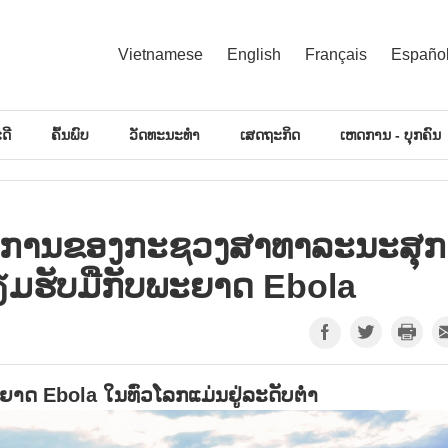
Vietnamese
English
Français
Españo
ດີ
ຄົ້ນພົບ
ວັດທະນະທຳ
ເສດຖະກິດ
ເຫດການ - ບຸກຄົນ
ຈົ້າການຂອງກະຊວງສາທາລະນະສຸກ
ຮັບມືກັບພະຍາດ Ebola
ດ Ebola ໃນທົ່ວໂລກແມ່ນຢູ່ລະດັບຕ່ຳ