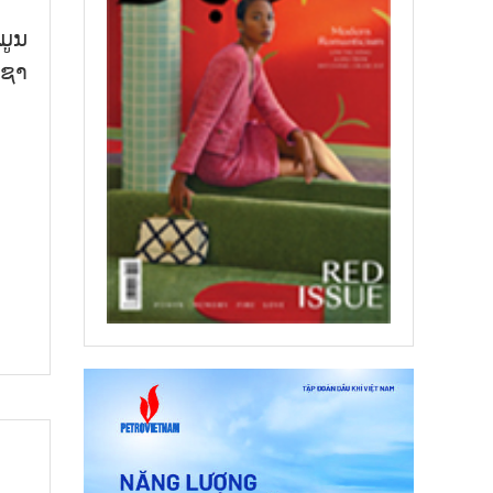
ມູນ​
ຊາ​