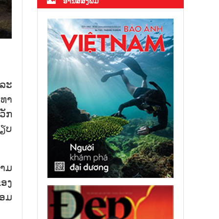
ອ່ານສື່ສິ່ງພິມ
ລະ​
​ທາ​
ວັກ​
ທຽບ​
າມ​
ຂອງ​
ອມ​