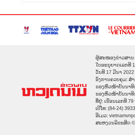
ຜູ້ສະໜອງຂ່າວສານ 
ໃບອະນຸຍາດເລກທີ 
ວັນທີ 17 ມີນາ 2022
ອົງການຄວບຄຸມ: ສ
ຮອງຫົວໜ້າບັນນາທິ
ຮອງຫົວໜ້າບັນນາທິກາ
ທີ່ຢູ່: ເຮືອນເລກທີ 7
ເບີໂທ: (84-24) 393
ອີເມວ: vietnamvn
ສະຫງວນລິຂະສິດ 