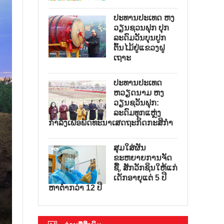
ປະທານປະເທດ ຫງ
ວຽນຊວນຟຸກ ປຸກ
ລະດົມວັນບຸນປູກ
ຕົ້ນໄມ້ຢູ່ແຂວງຝູ
ເຖາະ
ປະທານປະເທດ
ຫວຽດນາມ ຫງ
ວຽນຊວັນຟຸກ:
ລະດົມທຸກແຫຼ່ງ
ກຳລັງເພື່ອພັດທະນາເສດຖະກິດກະສິກຳ
ສຸມໃສ່ຜັນ
ຂະຫຍາຍການຈັດ
ຊື້, ສັກວັກຊິນໃຫ້ແກ່
ເດັກອາຍຸແຕ່ 5 ປີ
ຫາຕ່ຳກວ່າ 12 ປີ