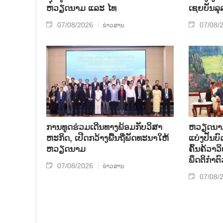
ຫວຽດນາມ ແລະ ໄທ
ເຊຍ​ບັນ​ລຸ
07/08/2026
07/08/
ຂ່າວສານ
ການ​ທູດ​ຮ່ວມ​ເດີນ​ທາງ​ພ້ອມກັບ​ວິ​ສາ​
ຫວຽດ​ນາມ 
ຫະ​ກ​ິດ, ເປີດກວ້າງ​ພື້ນ​ຖີ່​ພັດ​ທະ​ນາ​ໃຫ້​
ແບ່​ງ​ປັນ​
ຫວຽດ​ນາມ
ຄົ້ນ​ຄ້​ວາ
ພຶດ​ຕິ​ກຳຕົ
07/08/2026
ຂ່າວສານ
07/08/