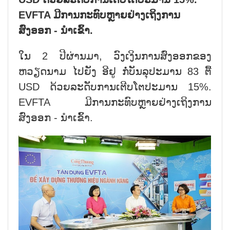
EVFTA ມີການກະທົບຫຼາຍຢ່າງເຖິງການ
ສົ່ງອອກ - ນຳເຂົ້າ.
ໃນ 2 ປີຜ່ານມາ, ວົງເງິນການສົ່ງອອກຂອງ
ຫວຽດນາມ ໄປຍັງ ອີຢູ ກໍ່ບັນລຸປະມານ 83 ຕື້
USD ດ້ວຍລະດັບການເຕີບໂຕປະມານ 15%.
EVFTA ມີການກະທົບຫຼາຍຢ່າງເຖິງການ
ສົ່ງອອກ - ນຳເຂົ້າ.