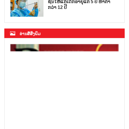
ຊິນໃຫ້ແກ່ເດັກອາຍຸແຕ່ 5 ປີ ຫາຕ່ຳ
ກວ່າ 12 ປີ
ອ່ານສື່ສິ່ງພິມ