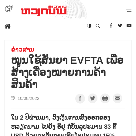
ຂ່າວສານ
ໝູນໃຊ້ສັນຍາ EVFTA ເພື່ອ
ສ້າງເຄື່ອງໝາຍການຄ້າ
ສິນຄ້າ
10/08/2022
ໃນ 2 ປີຜ່ານມາ, ວົງເງິນການສົ່ງອອກຂອງ
ຫວຽດນາມ ໄປຍັງ ອີຢູ ກໍ່ບັນລຸປະມານ 83 ຕື້
USD ດ້ວຍລະດັບການເຕີບໂຕປະມານ 15%.