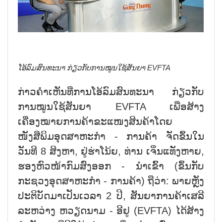
ໂອ້ລົມສົນທະນາ ກ່ຽວກັບການໝູນໃຊ້ສັນຍາ EVFTA
ກ່າວຄຳເຫັນທີ່ການໂອ້ລົມສົນທະນາ ກ່ຽວກັບ
ການໝູນໃຊ້ສັນຍາ EVFTA ເພື່ອສ້າງ
ເຄື່ອງໝາຍການຄ້າຂະແໜງສິນຄ້າໂດຍ
ໜັງສືພິມອຸດສາຫະກຳ - ການຄ້າ ຈັດຂຶ້ນໃນ
ວັນທີ 8 ສິງຫາ, ຢູ່ຮ່າໂນ້ຍ, ທ່ານ ເຈິ່ນແທັງຫາຍ,
ຮອງຫົວໜ້າກົມສົ່ງອອກ - ນຳເຂົ້າ (ຂຶ້ນກັບ
ກະຊວງອຸດສາຫະກຳ - ການຄ້າ) ຖືວ່າ: ພາຍຫຼັງ
ປະຕິບັດມາເປັນເວລາ 2 ປີ, ສັນຍາການຄ້າເສລີ
ລະຫວ່າງ ຫວຽດນາມ - ອີຢູ (EVFTA) ໄດ້ສ້າງ