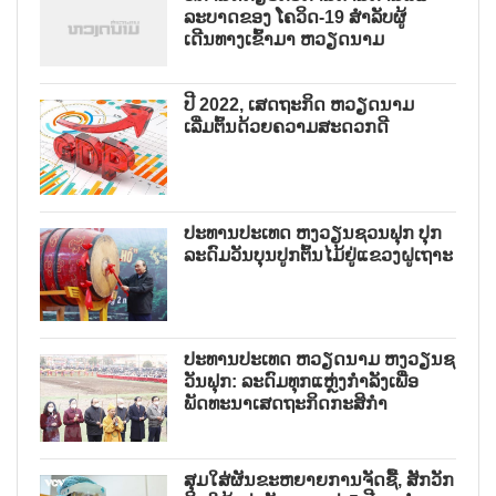
ລະບາດຂອງ ໂຄວິດ-19 ສຳລັບຜູ້
ເດີນທາງເຂົ້າມາ ຫວຽດນາມ
ປີ 2022, ເສດຖະກິດ ຫວຽດນາມ
ເລີ່ມຕົ້ນດ້ວຍຄວາມສະດວກດີ
ປະທານປະເທດ ຫງວຽນຊວນຟຸກ ປຸກ
ລະດົມວັນບຸນປູກຕົ້ນໄມ້ຢູ່ແຂວງຝູເຖາະ
ປະທານປະເທດ ຫວຽດນາມ ຫງວຽນຊ
ວັນຟຸກ: ລະດົມທຸກແຫຼ່ງກຳລັງເພື່ອ
ພັດທະນາເສດຖະກິດກະສິກຳ
ສຸມໃສ່ຜັນຂະຫຍາຍການຈັດຊື້, ສັກວັກ