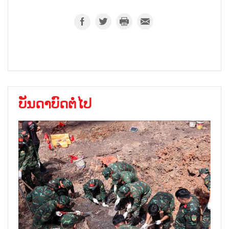
ບັນດາບົດຕໍ່ໄປ