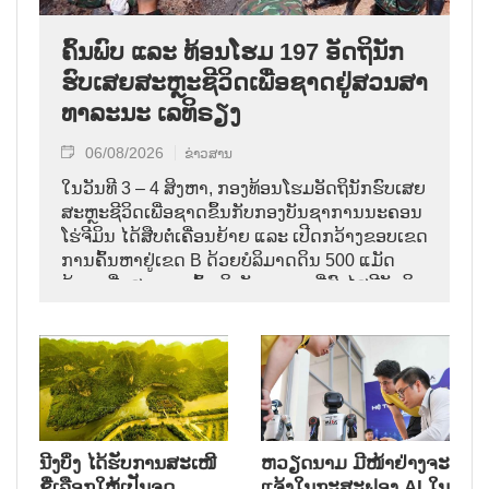
ຄົ້ນ​ພົບ ແລະ ທ້ອນ​ໂຮມ 197 ອັດ​ຖິ​ນັກ​
ຮົບ​ເສຍ​ສະຫຼະ​ຊີ​ວິດ​ເພື່ອ​ຊາດ​ຢູ່​ສວນ​ສາ​
ທາ​ລະ​ນະ ເລ​ທິ​ຣຽງ
06/08/2026
ຂ່າວສານ
ໃນ​ວັນ​ທີ 3 – 4 ສິງ​ຫາ, ກອງ​ທ້ອນ​ໂຮມ​ອັດ​ຖິ​ນັກ​ຮົບ​ເສຍ​
ສະຫຼະ​ຊີ​ວິດ​ເພື່ອ​ຊາດ​ຂຶ້ນ​ກັບ​ກອງ​ບັນ​ຊາ​ການ​ນະ​ຄອນ ​
ໂຮ່​ຈີ​ມິນ ໄດ້​ສືບ​ຕໍ່​ເຄື່ອນ​ຍ້າຍ ແລະ ເປີດກວ້າງ​ຂອບ​ເຂດ​
ການ​ຄົ້ນ​ຫາຢູ່​ເຂດ B ດ້ວຍບໍລິມາດ​ດິນ 500 ແມັດ​
ກ້ອນ ເພື່ອ​ສາມາດເຂົ້າ​ເຖິງ​ບັນ​ດາ​ເຂດ​ທີ່​ສົງ​ໄສ​ມີ​ອັດ​ຖິ​
ນັກ​ຮົບ​ເສຍ​ສະຫຼະ​ຊີ​ວິດ​ເພື່ອ​ຊາດ.
ນີງບິ່ງ ໄດ້ຮັບການສະເໜີ
ຫວຽດນາມ ມີໜ້າຢ່າງຈະ
ຊື່ເລືອກໃຫ້ເປັນຈຸດ
ແຈ້ງໃນກະສະຟອງ AI ໃນ