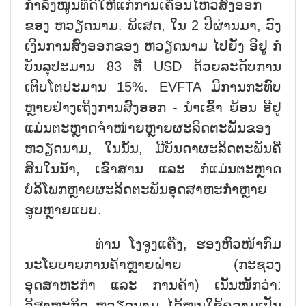
ກຳລັງໜູນທີ່ດີໃຫ້ແກ່ການເຄື່ອນໄຫວສົ່ງອອກ
ຂອງ ຫວຽດນາມ. ພິເສດ, ໃນ 2 ປີຜ່ານມາ, ວົງ
ເງິນການສົ່ງອອກຂອງ ຫວຽດນາມ ໄປຍັງ ອີຢູ ກໍ່
ບັນລຸປະມານ 83 ຕື້ USD ດ້ວຍລະດັບການ
ເຕີບໂຕປະມານ 15%. EVFTA ມີການກະທົບ
ຫຼາຍຢ່າງເຖິງການສົ່ງອອກ - ນຳເຂົ້າ ຍ້ອນ ອີຢູ
ແມ່ນຕະຫຼາດຈຳໜ່າຍຫຼາຍຜະລິດຕະພັນຂອງ
ຫວຽດນາມ, ໃນນັ້ນ, ມີບັນດາຜະລິດຕະພັນຄື
ສິນໃນນ້ຳ, ເຂົ້າສານ ແລະ ກໍ່ແມ່ນຕະຫຼາດ
ບໍລິໂພກຫຼາຍຜະລິດຕະພັນອຸດສາຫະກຳຫຼາຍ
ຮູບຫຼາຍແບບ.
ທ່ານ ໂງຈູງແຄ໊ງ, ຮອງຫົວໜ້າກົມ
ນະໂຍບາຍການຄ້າຫຼາຍຝ່າຍ (ກະຊວງ
ອຸດສາຫະກຳ ແລະ ການຄ້າ) ເນັ້ນໜັກວ່າ:
ວິສາຫະກິດ ຫວຽດນາມ ໄດ້ໝູນໃຊ້ຄວາມເປັນ