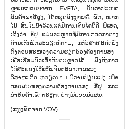
ຫຼາຍຮູບແບບຈາກ EVFTA, ບັນດາປະເພດ
ສິນຄ້າພາສີສູງ, ໄດ້ຫລຸດລົງຫຼາຍຄື: ຜັກ, ໝາກ
ໄມ້, ສິນໃນນ້ຳລ້ວນແຕ່ມີການເຕີບໂຕທີ່ດີ. ພິເສດ,
ເຖິງວ່າ ອີຢູ ແມ່ນຕະຫຼາດທີ່ມີການກວດກາທາງ
ດ້ານເຕັກນິກລະອຽດກໍ່ຕາມ, ແຕ່ວິສາຫະກິດຍັງ
ຄົງຕອບສະໜອງຄວາມຮຽກຮ້ອງຕ້ອງການສູງ
ເພື່ອເຊື່ອມຕົວເຂົ້າກັບຕະຫຼາດໄດ້. ສິ່ງດັ່ງກ່າວ
ໄດ້ສະແດງໃຫ້ເຫັນຈິນຕະນາການຂອງ
ວິສາຫະກິດ ຫວຽດນາມ ມີການປ່ຽນແປງ ເພື່ອ
ຕອບສະໜອງຄວາມຕ້ອງການຂອງ ອີຢູ ແລະ
ນຳສິນຄ້າເຂົ້າຕະຫຼາດຢ່າງມີແບບມີແຜນ.
(ແຫຼ່ງຄັດຈາກ VOV)