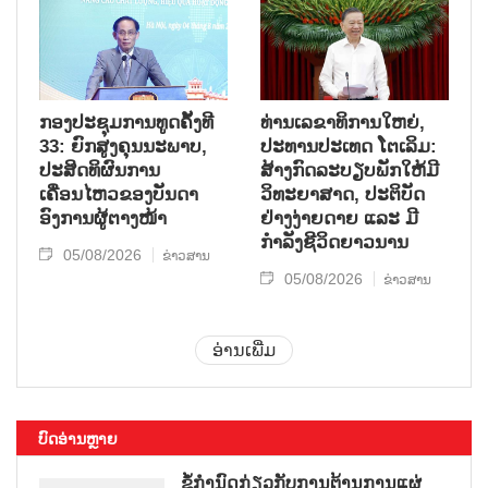
ກອງປະຊຸມການທູດຄັ້ງທີ
ທ່ານເລຂາທິການໃຫຍ່,
33: ຍົກສູງຄຸນນະພາບ,
ປະທານປະເທດ ໂຕເລິມ:
ປະສິດທິຜົນການ
ສ້າງກົດລະບຽບພັກໃຫ້ມີ
ເຄື່ອນໄຫວຂອງບັນດາ
ວິທະຍາສາດ, ປະຕິບັດ
ອົງການຜູ້ຕາງໜ້າ
ຢ່າງງ່າຍດາຍ ແລະ ມີ
ກຳລັງຊີວິດຍາວນານ
05/08/2026
ຂ່າວສານ
05/08/2026
ຂ່າວສານ
ອ່ານເພີ່ມ
ບົດອ່ານຫຼາຍ
ຂໍ້ກຳນົດກ່ຽວກັບການຕ້ານການແຜ່