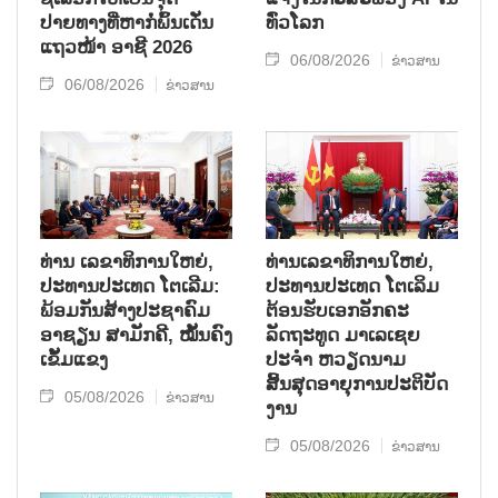
ປາຍທາງທີ່ຫາກໍ່ພົ້ນເດັ່ນ
ທົ່ວໂລກ
ແຖວໜ້າ ອາຊີ 2026
06/08/2026
ຂ່າວສານ
06/08/2026
ຂ່າວສານ
ທ່ານ ເລຂາທິການໃຫຍ່,
ທ່ານເລຂາທິການໃຫຍ່,
ປະທານປະເທດ ໂຕເລີມ:
ປະທານປະເທດ ໂຕເລິມ
ພ້ອມກັນສ້າງປະຊາຄົມ
ຕ້ອນຮັບເອກອັກຄະ
ອາຊຽນ ສາມັກຄີ, ໝັ້ນຄົງ
ລັດຖະທູດ ມາເລເຊຍ
ເຂັ້ມແຂງ
ປະຈຳ ຫວຽດນາມ
ສິ້ນສຸດອາຍຸການປະຕິບັດ
05/08/2026
ຂ່າວສານ
ງານ
05/08/2026
ຂ່າວສານ