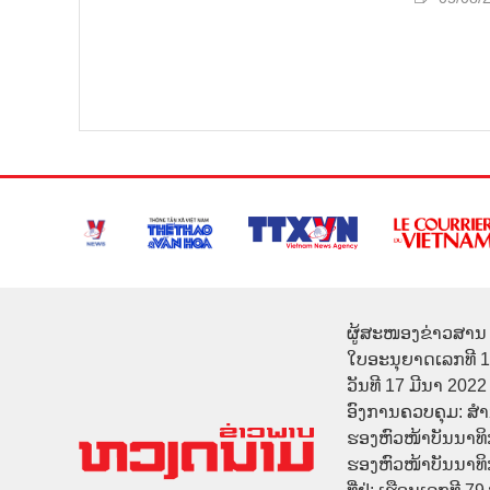
ຜູ້ສະໜອງຂ່າວສານ 
ໃບອະນຸຍາດເລກທີ 
ວັນທີ 17 ມີນາ 2022
ອົງການຄວບຄຸມ: ສ
ຮອງຫົວໜ້າບັນນາທິ
ຮອງຫົວໜ້າບັນນາທິກາ