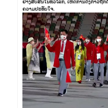
ຢ່າງສັບສົນໃນທົ່ວໂລກ, ເຫດການດັ່ງກ່າວຖ
ຄວາມປະທັບໃຈ.