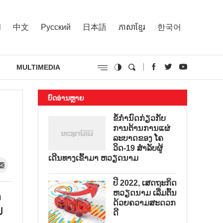
l
中文
Русский
日本語
ភាសាខ្មែរ
한국어
MULTIMEDIA
ບົດອ່ານຫຼາຍ
ຂໍ້ກຳນົດກ່ຽວກັບ
ການຕ້ານການແຜ່
ລະບາດຂອງ ໂຄ
ວິດ-19 ສຳລັບຜູ້
ເດີນທາງເຂົ້າມາ ຫວຽດນາມ
ປີ 2022, ເສດຖະກິດ
ຫວຽດນາມ ເລີ່ມຕົ້ນ
າ
ດ້ວຍຄວາມສະດວກ
ປ
ດີ