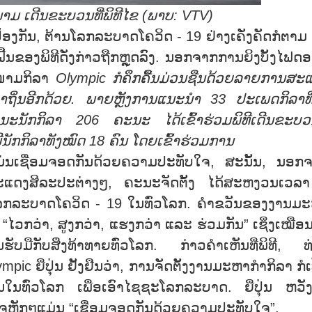
ມ ເດີນຂະບວນທີ່ພິທີໄຂ (ພາບ:
VTV)
ັນ, ຕ້ານໂລກລະບາດໂຄວິດ - 19 ຢ່າງເຄັ່ງຄັດກໍຕາມ 
ຂອງພິທີດັ່ງກ່າວຖືກຫຼຸດລົງ. ນອກຈາກການຍິງບັ້ງໄຟດອກ
ະໜາມກິລາ
Olympic
ກໍຄຶກຄື້ນມ່ວນຊືນດ້ວຍລາຍການສະ
ຈຳຖິ່ນອີກດ້ວຍ. ພາຍຫຼັງການແນະນຳ
33
ປະເພດກິລາທີ່
ນະນັກກິລາ
206
ຄະນະ ໄດ້ເຂົ້າຮ່ວມພິທີເດີນຂະບວນ
ນັກກິລາທັງໝົດ
18
ຄົນ ໂດຍເຂົ້າຮ່ວມການ
່ອມຈອດກັນດ້ວຍຄວາມປະທັບໃຈ, ສະນັ້ນ, ນອກ
ນສະແດງສິລະປະຕ່າງໆ, ຄະນະຈັດຕັ້ງ ໄດ້ສະຫງວນເວລ
ອນໂລກລະບາດໂຄວິດ - 19 ໃນທົ່ວໂລກ. ຄຳຂວັນຂອງງານມ
ນ “ໄວກວ່າ, ສູງກວ່າ, ແຮງກວ່າ ແລະ ຮ່ວມກັນ” ເຊິ່ງເໝືອນດ
ັບມືກັບສິ່ງທ້າທາຍທົ່ວໂລກ. ກ່າວຄຳເຫັນທີ່ພິທີ, ທ
c ຍີ່ປຸ່ນ ຢັ້ງຢືນວ່າ, ການຈັດຕັ້ງງານມະຫາກຳກິລາ ກໍເ
ໃນທົ່ວໂລກ ເພື່ອເອົາໄຊຊະໂລກລະບາດ. ຍີ່ປຸ່ນ ຫວັງ
ໃຈຫຼັກໆແມ່ນ “ເຊື່ອມຈອດກັນດ້ວຍຄວາມປະທັບໃຈ”.