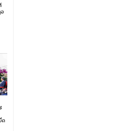
້
ຖວ
ະ
ັດ