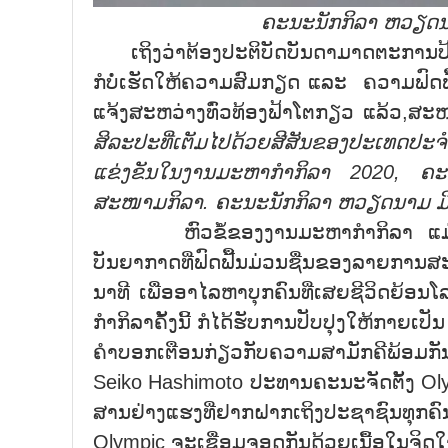
ຄະນະນັກກິລາ ຫວຽດນາ
ເຖິງວ່າຕ້ອງປະຕິບັດບັນດາມາດຕະການປ້ອງກ
ກໍບໍ່ເຮັດໃຫ້ຄວາມສົມກຽດ ແລະ ຄວາມຟົດຟື້ນ
ແຈ້ງສະຫວ່າງທົ່ວທ້ອງຟ້າໂຕກຽວ ແລ້ວ,ສ
ສິລະປະທີ່ເຕັມໄປດ້ວຍສີສັນຂອງປະເທດປະ
ແຂ່ງຂັນໃນງານມະຫາກຳກິລາ
2020,
ຄະ
ສະໜາມກິລາ. ຄະນະນັກກິລາ ຫວຽດນາມ ມີ
ຫົວຂໍ້ຂອງງານມະຫາກຳກິລາ ແມ່ນເຊື
ບັນຍາກາດທີ່ຟົດຟື້ນມ່ວນຊື່ນຂອງລາຍກາ
ນາທີ ເພື່ອອາໄລຫາບຸກຄົນທີ່ເສຍຊີວິດຍ້
ກຳກິລາຄັ້ງນີ້ ກໍໄດ້ຮັບການປັບປຸງໃຫ້ກາຍເປັ
ຄຳບອກເຕືອນກ່ຽວກັບຄວາມສາມັກຄີພ້ອມກັນຮ
Seiko Hashimoto ປະທານຄະນະຈັດຕັ້ງ Olympi
ສານຢ່າງແຮງທີ່ຢາກຝາກເຖິງປະຊາຊົນທຸກຄົນ
Olympic ຈະເຊື່ອມຈອດກັນດ້ວຍເນື້ອໃນຈິດ