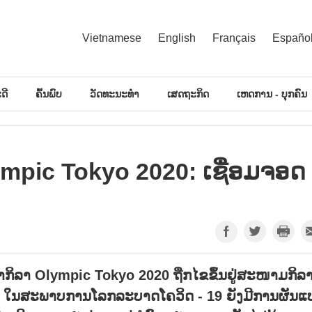
Vietnamese
English
Français
Españo
ດີ
ຄົ້ນພົບ
ວັດທະນະທຳ
ເສດຖະກິດ
ເຫດການ - ບຸກຄົນ
pic Tokyo 2020: ເຊື່ອມຈອດ
ຳກິລາ Olympic Tokyo 2020 ຖືກໄຂຂຶ້ນຢູ່ສະໜາມກິລ
່ນ. ໃນສະພາບການໂລກລະບາດໂຄວິດ - 19 ຍັງມີການຜັນແ