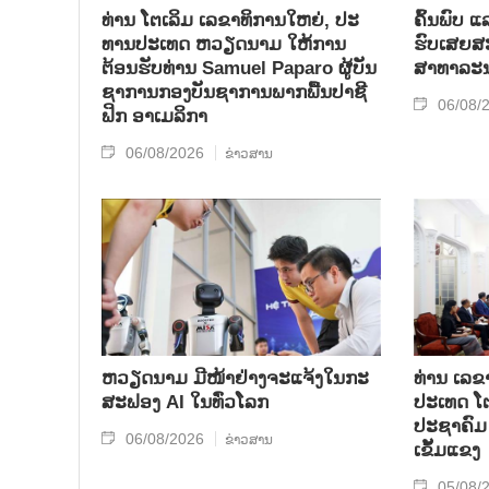
ທ່ານ ໂຕ​ເລິມ ເລ​ຂາ​ທິ​ການ​ໃຫຍ່, ປະ​
ຄົ້ນ​ພົບ ແ
ທານ​ປະ​ເທດ ​ຫວຽດ​ນາມ ໃຫ້​ການ​
ຮົບ​ເສຍ​ສະຫ
ຕ້ອນ​ຮັບ​ທ່ານ Samuel Paparo ຜູ້​ບັນ​
ສາ​ທາ​ລະ​
ຊາ​ການກອງ​ບັນ​ຊາ​ການພາກ​ພື້ນ​ປາ​ຊີ​
06/08/
ຟິກ ອາ​ເມ​ລິ​ກາ
06/08/2026
ຂ່າວສານ
ຫວຽດນາມ ມີໜ້າຢ່າງຈະແຈ້ງໃນກະ
ທ່ານ ເລຂ
ສະຟອງ AI ໃນທົ່ວໂລກ
ປະເທດ ໂຕ
ປະຊາຄົມ 
06/08/2026
ຂ່າວສານ
ເຂັ້ມແຂງ
05/08/