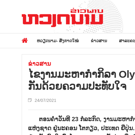
ຫວຽດນາມ- ສັງກາດໃໝ່
ຂ່າວສານ
ສາລະຄະ
ຂ່າວສານ
ໄຂງານມະຫາກຳກິລາ Olym
ກັນດ້ວຍຄວາມປະທັບໃຈ
24/07/2021
ຕອນຄ່ຳວັນທີ 23 ກໍລະກົດ, ງານມະຫາກ
ແຫ່ງຊາດ ຢູ່ນະຄອນ ໂຕກຽວ, ປະເທດ ຍີ່ປຸ