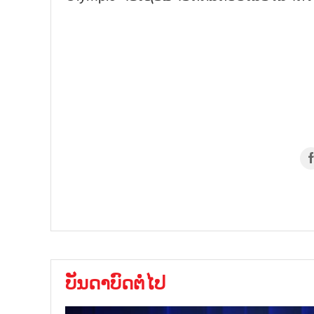
ບັນດາບົດຕໍ່ໄປ