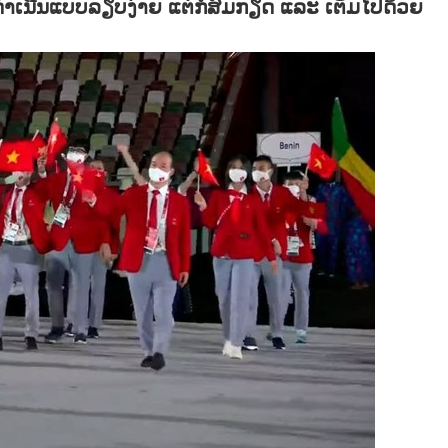
ືກດຳເນີນແບບລຽບງ່າຍ ແຕ່ກໍສົມກຽດ ແລະ ເຕັມໄປດ້ວຍ