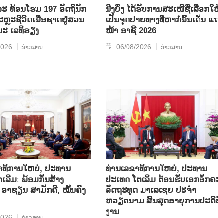
ລະ ທ້ອນ​ໂຮມ 197 ອັດ​ຖິ​ນັກ​
ນີງບິ່ງ ໄດ້ຮັບການສະເໜີຊື່ເລືອກໃຫ
ຼະ​ຊີ​ວິດ​ເພື່ອ​ຊາດ​ຢູ່​ສວນ​
ເປັນຈຸດປາຍທາງທີ່ຫາກໍ່ພົ້ນເດັ່ນ ແ
ນະ ເລ​ທິ​ຣຽງ
ໜ້າ ອາຊີ 2026
2026
06/08/2026
ຂ່າວສານ
ຂ່າວສານ
າທິການໃຫຍ່, ປະທານ
ທ່ານເລຂາທິການໃຫຍ່, ປະທານ
ເລີມ: ພ້ອມກັນສ້າງ
ປະເທດ ໂຕເລິມ ຕ້ອນຮັບເອກອັກຄ
ອາຊຽນ ສາມັກຄີ, ໝັ້ນຄົງ
ລັດຖະທູດ ມາເລເຊຍ ປະຈຳ
ຫວຽດນາມ ສິ້ນສຸດອາຍຸການປະຕິບ
ງານ
2026
ຂ່າວສານ