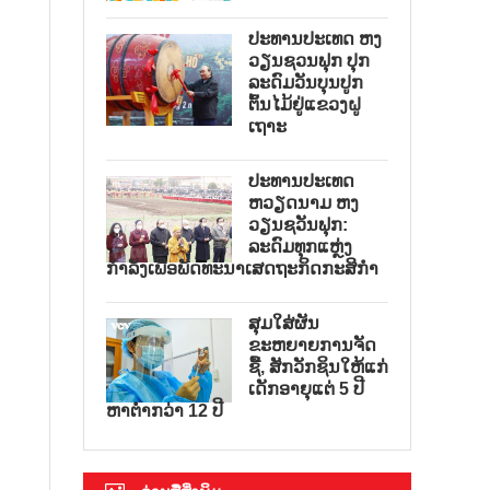
ປະທານປະເທດ ຫງ
ວຽນຊວນຟຸກ ປຸກ
ລະດົມວັນບຸນປູກ
ຕົ້ນໄມ້ຢູ່ແຂວງຝູ
ເຖາະ
ປະທານປະເທດ
ຫວຽດນາມ ຫງ
ວຽນຊວັນຟຸກ:
ລະດົມທຸກແຫຼ່ງ
ກຳລັງເພື່ອພັດທະນາເສດຖະກິດກະສິກຳ
ສຸມໃສ່ຜັນ
ຂະຫຍາຍການຈັດ
ຊື້, ສັກວັກຊິນໃຫ້ແກ່
ເດັກອາຍຸແຕ່ 5 ປີ
ຫາຕ່ຳກວ່າ 12 ປີ