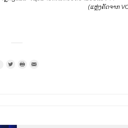
(ແຫຼ່ງຄັດຈາກ
V