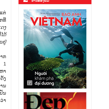
ອ່ານສື່ສິ່ງພິມ
ແຕ່
ທີ່
ແດງ
ໄດ້
ຢູ່
ຈາກ
າ 1
ະຫາ
ັ່ງ
່ານ
ປັນ
ວ່າ