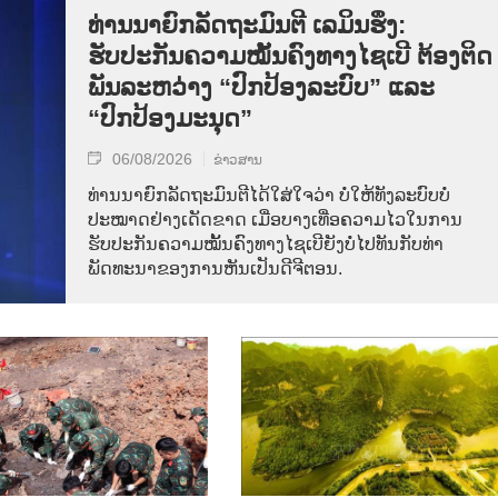
ທ່ານນາຍົກລັດຖະມົນຕີ ເລມິນຮຶງ:
ຮັບປະກັນຄວາມໝັ້ນຄົງທາງໄຊເບີ ຕ້ອງຕິດ
ພັນລະຫວ່າງ “ປົກປ້ອງລະບົບ” ແລະ
“ປົກປ້ອງມະນຸດ”
06/08/2026
ຂ່າວສານ
ທ່ານນາຍົກລັດຖະມົນຕີໄດ້ໃສ່ໃຈວ່າ ບໍ່ໃຫ້ທັງລະບົບບໍ່
ປະໝາດຢ່າງເດັດຂາດ ເມື່ອບາງເທື່ອຄວາມໄວໃນການ
ຮັບປະກັນຄວາມໝັ້ນຄົງທາງໄຊເບີຍັງບໍ່ໄປທັນກັບທ່າ
ພັດທະນາຂອງການຫັນເປັນດີຈີຕອນ.