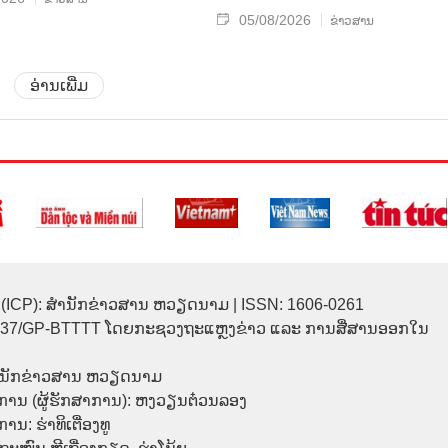
05/08/2026
ຂ່າວສານ
ອ່ານເພີ່ມ
(ICP): ສຳນັກຂ່າວສານ ຫວຽດນາມ | ISSN: 1606-0261
137/GP-BTTTT ໂດຍກະຊວງຖະແຫຼງຂ່າວ ແລະ ການສື່ສານອອກໃນ
ຳນັກຂ່າວສານ ຫວຽດນາມ
ການ (ຜູ້ຮັກສາການ): ຫງວຽນຕ໋ວນລອງ
ນ: ຮ່າທິເຕື່ອງທູ