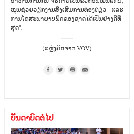
ອາ​ຫານ​ການ​ກິນ ຈະ​ກາ​ຍ​ເປັນ​ຂົວ​ຕໍ່​ອັນ​ໝັ້ນ​ແກ່ນ,
ໜູນ​ຊ່ວຍ​ວຽກ​ງານ​ສົ່ງ​ເສີ​ມ​ການ​ທ່ອງ​ທ່ຽວ ແລະ
ການ​ໂຄ​ສະ​ນາ​ພາບ​ພົດ​ຂອງ​ຊາດ​ໄດ້​ເປັນ​ຢ່າງ​ດີ​ທີ່​
ສຸດ”.
(ແຫຼ່ງຄັດຈາກ VOV)
ບັນດາບົດຕໍ່ໄປ