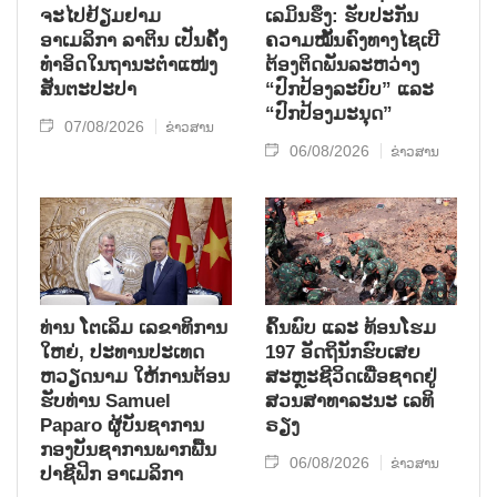
ຈະໄປຢ້ຽມຢາມ
ເລມິນຮຶງ: ຮັບປະກັນ
ອາເມລິກາ ລາຕິນ ເປັນຄັ້ງ
ຄວາມໝັ້ນຄົງທາງໄຊເບີ
ທຳອິດໃນຖານະຕຳແໜ່ງ
ຕ້ອງຕິດພັນລະຫວ່າງ
ສັນຕະປະປາ
“ປົກປ້ອງລະບົບ” ແລະ
“ປົກປ້ອງມະນຸດ”
07/08/2026
ຂ່າວສານ
06/08/2026
ຂ່າວສານ
ທ່ານ ໂຕ​ເລິມ ເລ​ຂາ​ທິ​ການ​
ຄົ້ນ​ພົບ ແລະ ທ້ອນ​ໂຮມ
ໃຫຍ່, ປະ​ທານ​ປະ​ເທດ ​
197 ອັດ​ຖິ​ນັກ​ຮົບ​ເສຍ​
ຫວຽດ​ນາມ ໃຫ້​ການ​ຕ້ອນ​
ສະຫຼະ​ຊີ​ວິດ​ເພື່ອ​ຊາດ​ຢູ່​
ຮັບ​ທ່ານ Samuel
ສວນ​ສາ​ທາ​ລະ​ນະ ເລ​ທິ​
Paparo ຜູ້​ບັນ​ຊາ​ການ
ຣຽງ
ກອງ​ບັນ​ຊາ​ການພາກ​ພື້ນ​
06/08/2026
ຂ່າວສານ
ປາ​ຊີ​ຟິກ ອາ​ເມ​ລິ​ກາ