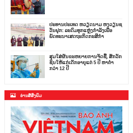
ປະທານປະເທດ ຫວຽດນາມ ຫງວຽນຊ
ວັນຟຸກ: ລະດົມທຸກແຫຼ່ງກຳລັງເພື່ອ
ພັດທະນາເສດຖະກິດກະສິກຳ
ສຸມໃສ່ຜັນຂະຫຍາຍການຈັດຊື້, ສັກວັກ
ຊິນໃຫ້ແກ່ເດັກອາຍຸແຕ່ 5 ປີ ຫາຕ່ຳ
ກວ່າ 12 ປີ
ອ່ານສື່ສິ່ງພິມ