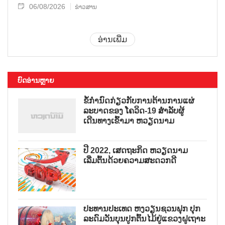
06/08/2026
ຂ່າວສານ
ອ່ານເພີ່ມ
ບົດອ່ານຫຼາຍ
ຂໍ້ກຳນົດກ່ຽວກັບການຕ້ານການແຜ່
ລະບາດຂອງ ໂຄວິດ-19 ສຳລັບຜູ້
ເດີນທາງເຂົ້າມາ ຫວຽດນາມ
ປີ 2022, ເສດຖະກິດ ຫວຽດນາມ
ເລີ່ມຕົ້ນດ້ວຍຄວາມສະດວກດີ
ປະທານປະເທດ ຫງວຽນຊວນຟຸກ ປຸກ
ລະດົມວັນບຸນປູກຕົ້ນໄມ້ຢູ່ແຂວງຝູເຖາະ