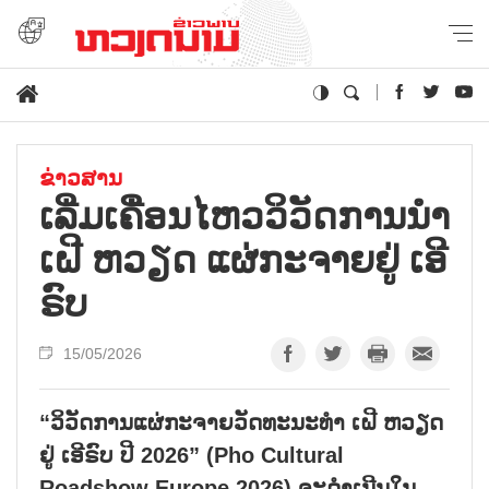
ຂ່າວສານ
ເລີ່ມ​ເຄື່ອນ​ໄຫວ​ວິ​ວັດ​ການ​ນຳ​
ເຝີ ຫວຽດ ແຜ່​ກະ​ຈາຍ​ຢູ່ ເອີ​
ຣົບ
15/05/2026
“ວິ​ວັດ​ການ​ແຜ່​ກະ​ຈາຍ​ວັດ​ທະ​ນະ​ທຳ​ ເຝີ ຫວຽດ​
ຢູ່ ເອີ​ຣົບ ປີ 2026” (Pho Cultural
Roadshow Europe 2026) ຈະ​ດຳ​ເນີນ​ໃນ​