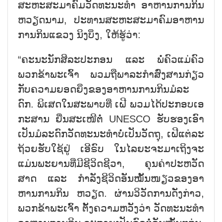
ສະ​ຫະ​ສະ​ມາ​ຄົມ​ວັດ​ທະ​ນະ​ທຳ ອາ​ຫານ​ການ​ກິນ
ຫວຽດ​ນາມ, ປະ​ທານ​ສະ​ຫະ​ສະ​ມາ​ຄົມ​ອາ​ຫານ​
ການ​ກິນແຂວງ ນິງ​ບິ່ງ, ໃຫ້​ຮູ້​ວ່າ:
“ຄະ​ນະ​ນັກ​ສິ​ລະ​ປະ​ກອນ ແລະ ພໍ່​ຄົວ​ແມ່​ຄົວ​
ພວກ​ຂ້າ​ພະ​ເຈົ້າ ພວມ​ຖື​ພາ​ລະ​ກຳ​ສົ່ງ​ສານ​ກ່ຽວ​
ກັບ​ຄວາມຍອດ​ຍິ່ງ​ຂອງ​ອາ​ຫານ​ການ​ກິນ​ມໍ​ລະ​
ດົກ. ພິ​ເສດ​ໃນ​ສະ​ພາບ​ທີ່ ເຝີ ພວມ​ໄດ້​ປະ​ກອບ​ເອ​
ກະ​ສານ ຍື່ນ​ສະ​ເໜີ​ຕໍ່ UNESCO ຮັບ​ຮອງ​ເອົາ​
ເປັນ​ມໍ​ລະ​ດົກ​ວັດ​ທະ​ນະ​ທຳ​ບໍ່​ເປັນ​ວັດ​ຖຸ, ເຝີ​ແຕ່​ລະ​
ຖ້ວຍ​ຮັບ​ໃຊ້​ຢູ່ ເອີ​ຣົບ ໃນ​ໄລ​ຍະ​ຈະ​ມ​າ​ເຖິງ​ຈະ​
ແມ່ນ​ພະ​ຍານ​ທີ່​ມີ​ຊີ​ວິດ​ຊີ​ວາ, ຄຸນ​ຄ່າ​ປະ​ຫວັດ​
ສາດ ແລະ ກຳ​ລັງ​ຊີ​ວິດອັນ​ໝັ້​ນ​ໜຽວ​ຂອງ​ອາ​
ຫານ​ການ​ກິນ ຫວຽດ. ຜ່ານ​ວິ​ວັດ​ການ​ດັ່ງ​ກ່າວ,
ພວກ​ຂ້າ​ພະ​ເຈົ້າ ຕັ້ງ​ຄວາມ​ຫວັງ​ວ່າ ວັດ​ທະ​ນະ​ທຳ​