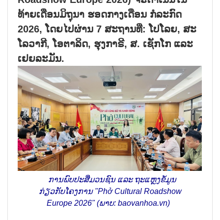
ທ້າຍ​ເດືອນ​ມິ​ຖຸ​ນາ ຮອດ​ກາງ​ເດືອນ ກໍ​ລະ​ກົດ
2026, ໂດຍ​​ໄປ​ຜ່ານ 7 ສະ​ຖານ​ທີ່: ໂປ​ໂລຍ, ສະ​
ໂລ​ວາ​ກີ, ໂອ​ຕາ​ລິດ, ຮຸງ​ກາ​ຣີ, ສ. ເຊັກ​ໂກ ແລະ
ເຢຍ​ລະ​ມັນ.
ການ​ພົບ​ປະ​ສື່​ມວນ​ຊົນ ແລະ ຖະ​ແຫຼງ​ຂໍ້​ມູນ​
ກ່ຽວ​ກັບ​ໂຄງ​ການ "Phở Cultural Roadshow
Europe 2026" (ພາບ: baovanhoa.vn)