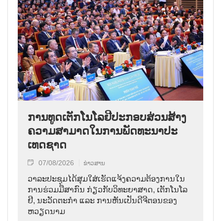
ການ​ທູດ​ເຕັກ​ໂນ​ໂລ​ຢີ​ປະ​ກອບ​ສ່ວນ​ສ້າງ​
ຄວາມ​ສາ​ມາດ​ໃນ​ການ​ພັດ​ທະ​ນາ​ປະ​
ເທດ​ຊາດ
07/08/2026
ຂ່າວສານ
ວາ​ລະ​ປະ​ຊຸມ​ໄດ້​ສຸມ​ໃສ່​ເຮັດ​ແຈ້ງ​ຄວາມ​ຕ້ອງ​ການ​ໃນ​
ການ​ຮ່ວມ​ມື​ສາ​ກົນ ກ່ຽວ​ກັບ​ວິ​ທະ​ຍາ​ສາດ, ເຕັກ​ໂນ​ໂລ​
ຢີ, ນະ​ວັດ​ຕະ​ກຳ ແລະ ການ​ຫັນ​ເປັນ​ດີ​ຈີ​ຕອນ​ຂອງ
ຫວຽດ​ນາມ