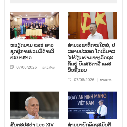
ຫວຽດ​ນາມ ແລະ ລາວ​
ທ່ານ​ເລ​ຂາ​ທິ​ການ​ໃຫຍ່, ປ​
ຊຸກ​ຍູ້​ການ​ຮ່ວມ​ມື​ດ້ານວ​ິ​
ະ​ທານ​ປະ​ເທດ ໂຕ​ເລິມ​ຈະ​
ທະ​ຍາ​ສາດ
ໄປ​ຢ້ຽມ​ຢາມ​ທາງ​ລັດ​ຖະ​
ກິດ​ຢູ່ ອົດ​ສະ​ຕາ​ລີ ແລະ
07/08/2026
ຂ່າວສານ
ນິວ​ຊີ​ແລນ
07/08/2026
ຂ່າວສານ
ສັນຕະປະປາ Leo XIV
ທ່ານນາຍົກລັດຖະມົນຕີ