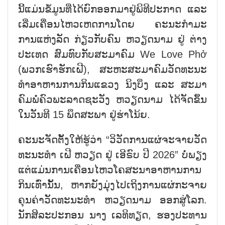
ນີ້​ແມ່ນ​ຂໍ້​ມູນ​ທີ່​ໄດ້​ຍົກ​ອອກ​ມາ​ຢູ່​ພິ​ທີ​ປະ​ກ​າດ ແລະ
ເລີ່ມ​ເຄື່ອນ​ໄຫວ​ເຫດ​ການ​ໂດຍ ຄະ​ນະ​ກຳ​ມະ​
ການ​ແຫ່ງ​ລັດ ກ່ຽວ​ກັ​ບ​ຄົນ ຫວຽດ​ນາມ ຢູ່ ຕ່າງ​
ປະ​ເທດ ສົມ​ທົບ​ກັບ​ສະ​ມາ​ຄົມ We Love Phở
(ພວກ​ເຮົາ​ຮັກ​ເຝີ), ສະ​ຫະ​ສະ​ມາ​ຄົມ​ວັດ​ທະ​ນະ​
ທຳ​ອາ​ຫານ​ການ​ກິນແຂວງ ນິງ​ບິ່ງ ແລະ ສະ​ມາ​
ຄົມ​ພໍ່​ຄົວ​ພະ​ລາດ​ຊະ​ວັງ ຫວຽດ​ນາມ ໄດ້ຈັດ​ຂຶ້ນ​
ໃນ​ວັນ​ທີ 15 ພຶດ​ສະ​ພາ ຢູ່​ຮ່າ​ໂນ້ຍ.
ຄະ​ນະ​ຈັດ​ຕັ້ງ​ໃຫ້​ຮູ້​ວ່າ “ວິ​ວັດ​ການ​ແຜ່​ຈະ​ຈາຍ​ວັດ​
ທະ​ນະ​ທຳ ເຝີ ຫວຽດ ຢູ່ ເອ​ີ​ຣົບ ປີ 2026” ບໍ່​ພຽງ​
ແຕ່​ແມ່ນ​ການ​ເຄື່ອນ​ໄຫວ​ໂຄ​ສະ​ນາ​ອາ​ຫານ​ການ​
ກິນເທົ່າ​ນັ້ນ, ຫາກ​ຍັງ​ມຸ່ງ​ໄປ​ເຖິງ​ການ​ແຜ່​ກະ​ຈາຍ​
ຄຸນ​ຄ່າ​ວັດ​ທະ​ນະ​ທຳ ຫວຽດ​ນາມ ອອກ​ສູ່​ໂລກ.
ນັກ​ສິ​ລະ​ປະ​ກອນ ນາງ​ ເລ​ທິ​ທຽດ, ຮອງ​ປ​ະ​ທານ​