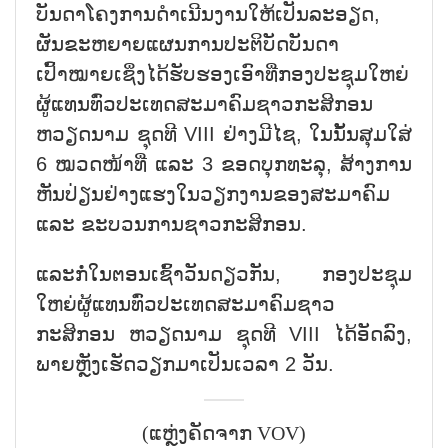
ບັນດາໂຄງການດຳເນີນງານໃຫ້ເປັນລະອຽດ,
ຜັນຂະຫຍາຍແຜນການປະຕິບັດບັນດາ
ເປົ້າໝາຍເຊິ່ງໄດ້ຮັບຮອງເອົາທີ່ກອງປະຊຸມໃຫຍ່
ຜູ້ແທນທົ່ວປະເທດສະມາຄົມຊາວກະສິກອນ
ຫວຽດນາມ ຊຸດທີ VIII ຢ່າງມີໄຊ, ໃນນັ້ນສຸມໃສ່
6 ໝວດໜ້າທີ່ ແລະ 3 ຂອດບຸກທະລຸ, ສ້າງການ
ຫັນປ່ຽນຢ່າງແຮງໃນວຽກງານຂອງສະມາຄົມ
ແລະ ຂະບວນການຊາວກະສິກອນ.
ແລະກໍ່ໃນຕອນເຊົ້າວັນດຽວກັນ, ກອງປະຊຸມ
ໃຫຍ່ຜູ້ແທນທົ່ວປະເທດສະມາຄົມຊາວ
ກະສິກອນ ຫວຽດນາມ ຊຸດທີ VIII ໄດ້ອັດລົງ,
ພາຍຫຼັງເຮັດວຽກມາເປັນເວລາ 2 ວັນ.
(ແຫຼ່ງຄັດຈາກ VOV)