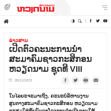
ຂ່າວສານ
ເປີດຕົວຄະນະການນຳ
ສະມາຄົມຊາວກະສິກອນ
ຫວຽດນາມ ຊຸດທີ VIII
28/12/2023
ໃນໄລຍະຈະມາເຖິງ, ຄະນະບໍລິຫານງານ
ສູນກາງສະມາຄົມຊາວກະສິກອນ ຫວຽດນາມ
ຈະສຸມໃສ່ຫັນບັນດາໂຄງການດຳເນີນງານໃຫ້