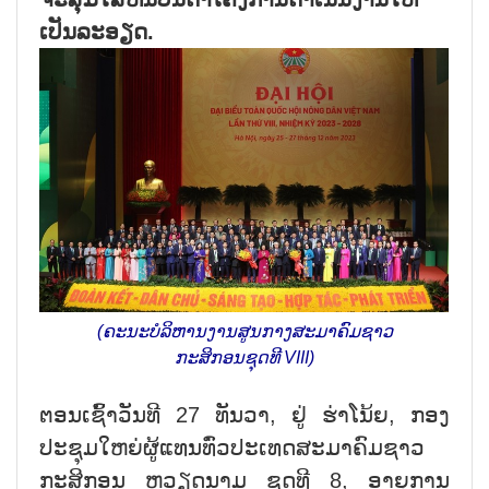
ເປັນລະອຽດ.
(ຄະນະບໍລິຫານງານສູນກາງສະມາຄົມຊາວ
ກະສິກອນຊຸດທີ VIII)
ຕອນເຊົ້າວັນທີ 27 ທັນວາ, ຢູ່ ຮ່າໂນ້ຍ, ກອງ
ປະຊຸມໃຫຍ່ຜູ້ແທນທົ່ວປະເທດສະມາຄົມຊາວ
ກະສິກອນ ຫວຽດນາມ ຊຸດທີ 8, ອາຍຸການ