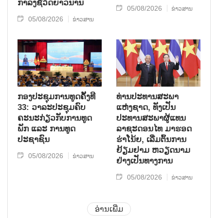
ກຳລັງຊີວິດຍາວນານ
05/08/2026
ຂ່າວສານ
05/08/2026
ຂ່າວສານ
ກອງປະຊຸມການທູດຄັ້ງທີ
ທ່ານປະທານສະພາ
33: ວາລະປະຊຸມຄົບ
ແຫ່ງຊາດ, ທັງເປັນ
ຄະນະກ່ຽວກັບການທູດ
ປະທານສະພາຜູ້ແທນ
ພັກ ແລະ ການທູດ
ລາຊະດອນໄທ ມາຮອດ
ປະຊາຊົນ
ຮ່າໂນ້ຍ, ເລີ່ມຕົ້ນການ
ຢ້ຽມຢາມ ຫວຽດນາມ
05/08/2026
ຂ່າວສານ
ຢ່າງເປັນທາງການ
05/08/2026
ຂ່າວສານ
ອ່ານເພີ່ມ