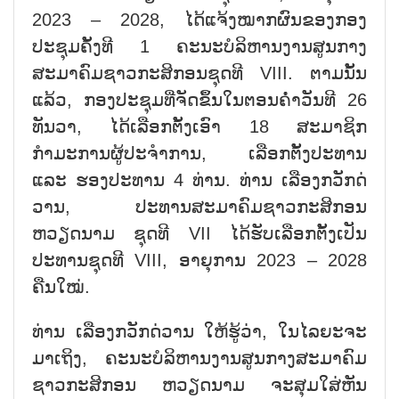
2023 – 2028, ໄດ້ແຈ້ງໝາກຜົນຂອງກອງ
ປະຊຸມຄັ້ງທີ 1 ຄະນະບໍລິຫານງານສູນກາງ
ສະມາຄົມຊາວກະສິກອນຊຸດທີ VIII. ຕາມນັ້ນ
ແລ້ວ, ກອງປະຊຸມທີ່ຈັດຂຶ້ນໃນຕອນຄ່ຳວັນທີ 26
ທັນວາ, ໄດ້ເລືອກຕັ້ງເອົາ 18 ສະມາຊິກ
ກຳມະການຜູ້ປະຈຳການ, ເລືອກຕັ້ງປະທານ
ແລະ ຮອງປະທານ 4 ທ່ານ. ທ່ານ ເລືອງກວັກດ່
ວານ, ປະທານສະມາຄົມຊາວກະສິກອນ
ຫວຽດນາມ ຊຸດທີ VII ໄດ້ຮັບເລືອກຕັ້ງເປັນ
ປະທານຊຸດທີ VIII, ອາຍຸການ 2023 – 2028
ຄືນໃໝ່.
ທ່ານ ເລືອງກວັກດ່ວານ ໃຫ້ຮູ້ວ່າ, ໃນໄລຍະຈະ
ມາເຖິງ, ຄະນະບໍລິຫານງານສູນກາງສະມາຄົມ
ຊາວກະສິກອນ ຫວຽດນາມ ຈະສຸມໃສ່ຫັນ