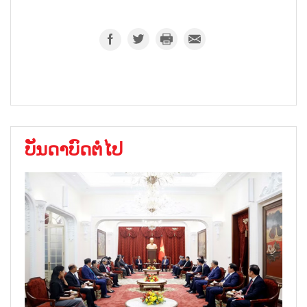
ບັນດາບົດຕໍ່ໄປ