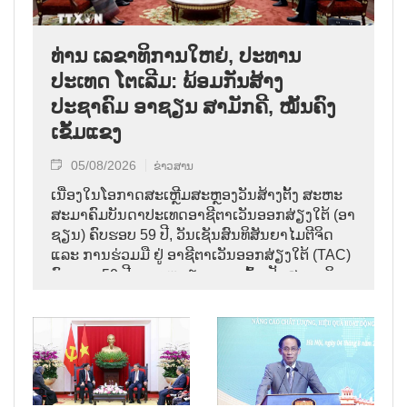
ທ່ານ ເລຂາທິການໃຫຍ່, ປະທານ
ປະເທດ ໂຕເລີມ: ພ້ອມກັນສ້າງ
ປະຊາຄົມ ອາຊຽນ ສາມັກຄີ, ໝັ້ນຄົງ
ເຂັ້ມແຂງ
05/08/2026
ຂ່າວສານ
ເນື່ອງໃນໂອກາດສະເຫຼີມສະຫຼອງວັນສ້າງຕັ້ງ ສະຫະ
ສະມາຄົມບັນດາປະເທດອາຊີຕາເວັນອອກສ່ຽງໃຕ້ (ອາ
ຊຽນ) ຄົບຮອບ 59 ປີ, ວັນເຊັນສົນທິສັນຍາໄມຕີຈິດ
ແລະ ການຮ່ວມມື ຢູ່ ອາຊີຕາເວັນອອກສ່ຽງໃຕ້ (TAC)
ຄົບຮອບ 50 ປີ ແລະ ຫວຽດນາມ ເຂົ້າເປັນສະມາຊິກ
ອາຊຽນ ຄົບຮອບ 31 ປີ,