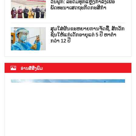
ວັນຟຸກ: ລະດົມທຸກແຫຼ່ງກຳລັງເພື່ອ
ພັດທະນາເສດຖະກິດກະສິກຳ
ສຸມໃສ່ຜັນຂະຫຍາຍການຈັດຊື້, ສັກວັກ
ຊິນໃຫ້ແກ່ເດັກອາຍຸແຕ່ 5 ປີ ຫາຕ່ຳ
ກວ່າ 12 ປີ
ອ່ານສື່ສິ່ງພິມ