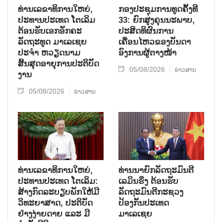
ທ່ານເລຂາທິການໃຫຍ່,
ກອງປະຊຸມການທູດຄັ້ງທີ
ປະທານປະເທດ ໂຕເລິມ
33: ຍົກສູງຄຸນນະພາບ,
ຕ້ອນຮັບເອກອັກຄະ
ປະສິດທິຜົນການ
ລັດຖະທູດ ມາເລເຊຍ
ເຄື່ອນໄຫວຂອງບັນດາ
ປະຈຳ ຫວຽດນາມ
ອົງການຜູ້ຕາງໜ້າ
ສິ້ນສຸດອາຍຸການປະຕິບັດ
05/08/2026
ຂ່າວສານ
ງານ
05/08/2026
ຂ່າວສານ
ທ່ານເລຂາທິການໃຫຍ່,
ທ່ານນາຍົກລັດຖະມົນຕີ
ປະທານປະເທດ ໂຕເລິມ:
ເລມິນຮຶງ ຕ້ອນຮັບ
ສ້າງກົດລະບຽບພັກໃຫ້ມີ
ລັດຖະມົນຕີກະຊວງ
ວິທະຍາສາດ, ປະຕິບັດ
ປ້ອງກັນປະເທດ
ຢ່າງງ່າຍດາຍ ແລະ ມີ
ມາເລເຊຍ