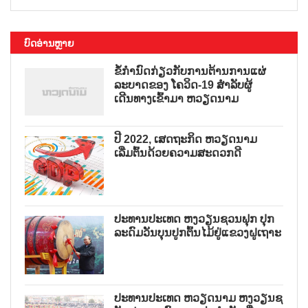
ບົດອ່ານຫຼາຍ
ຂໍ້ກຳນົດກ່ຽວກັບການຕ້ານການແຜ່
ລະບາດຂອງ ໂຄວິດ-19 ສຳລັບຜູ້
ເດີນທາງເຂົ້າມາ ຫວຽດນາມ
ປີ 2022, ເສດຖະກິດ ຫວຽດນາມ
ເລີ່ມຕົ້ນດ້ວຍຄວາມສະດວກດີ
ປະທານປະເທດ ຫງວຽນຊວນຟຸກ ປຸກ
ລະດົມວັນບຸນປູກຕົ້ນໄມ້ຢູ່ແຂວງຝູເຖາະ
ປະທານປະເທດ ຫວຽດນາມ ຫງວຽນຊ